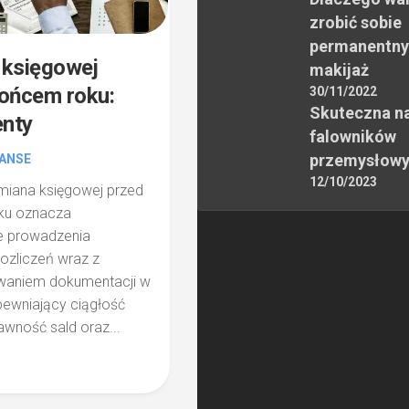
zrobić sobie
permanentny
 księgowej
makijaż
ońcem roku:
30/11/2022
Skuteczna n
nty
falowników
przemysłow
NANSE
12/10/2023
Zmiana księgowej przed
ku oznacza
e prowadzenia
 rozliczeń wraz z
waniem dokumentacji w
ewniający ciągłość
awność sald oraz...