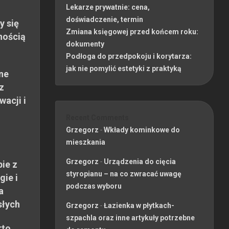
Lekarze prywatnie: cena,
doświadczenie, termin
y się
Zmiana księgowej przed końcem roku:
nością
dokumenty
Podłoga do przedpokoju i korytarza:
jak nie pomylić estetyki z praktyką
ne
z
wacji i
Recent Comments
Grzegorz
-
Wkłady kominkowe do
mieszkania
Grzegorz
-
Urządzenia do cięcia
ie z
styropianu – na co zwracać uwagę
gie i
podczas wyboru
a
słych
Grzegorz
-
Łazienka w płytkach-
szpachla oraz inne artykuły potrzebne
rto