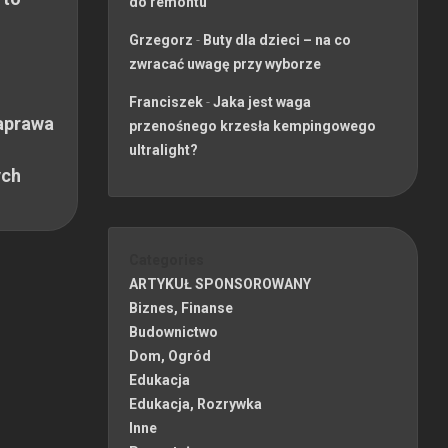
do remontu
Grzegorz
-
Buty dla dzieci – na co
zwracać uwagę przy wyborze
Franciszek
-
Jaka jest waga
aprawa
przenośnego krzesła kempingowego
ultralight?
ych
Categories
ARTYKUŁ SPONSOROWANY
Biznes, Finanse
Budownictwo
Dom, Ogród
Edukacja
Edukacja, Rozrywka
Inne