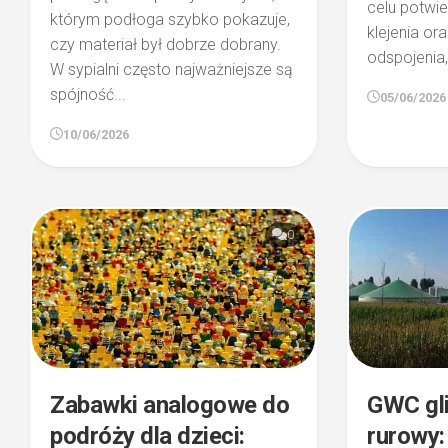
celu potwi
którym podłoga szybko pokazuje,
klejenia or
czy materiał był dobrze dobrany.
odspojenia,.
W sypialni często najważniejsze są
spójność...
05/06/2026
10/06/2026
0
Zabawki analogowe do
GWC gl
podróży dla dzieci:
rurowy: 