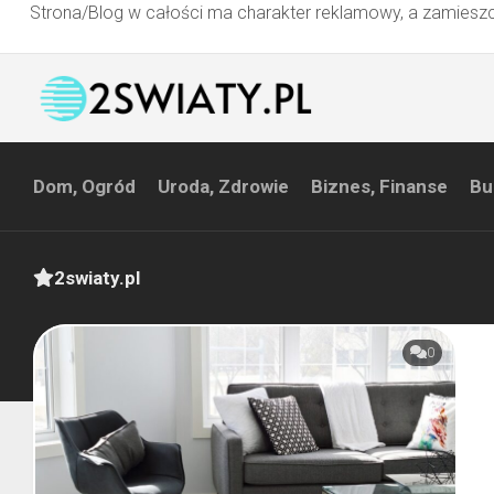
Strona/Blog w całości ma charakter reklamowy, a zamieszc
Przejdź
do
treści
Dom, Ogród
Uroda, Zdrowie
Biznes, Finanse
Bu
2swiaty.pl
0