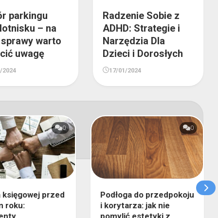
r parkingu
Radzenie Sobie z
lotnisku – na
ADHD: Strategie i
e sprawy warto
Narzędzia Dla
cić uwagę
Dzieci i Dorosłych
2/2024
17/01/2024
0
0
 księgowej przed
Podłoga do przedpokoju
 roku:
i korytarza: jak nie
enty
pomylić estetyki z