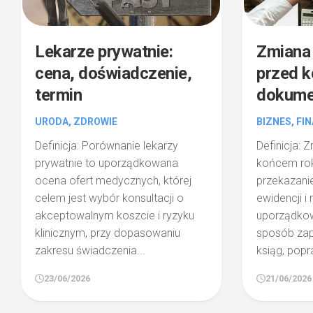
Lekarze prywatnie:
Zmiana
cena, doświadczenie,
przed k
termin
dokume
URODA, ZDROWIE
BIZNES, FI
Definicja: Porównanie lekarzy
Definicja: 
prywatnie to uporządkowana
końcem ro
ocena ofert medycznych, której
przekazani
celem jest wybór konsultacji o
ewidencji i
akceptowalnym koszcie i ryzyku
uporządko
klinicznym, przy dopasowaniu
sposób zap
zakresu świadczenia...
ksiąg, popr
23/06/2026
21/06/2026