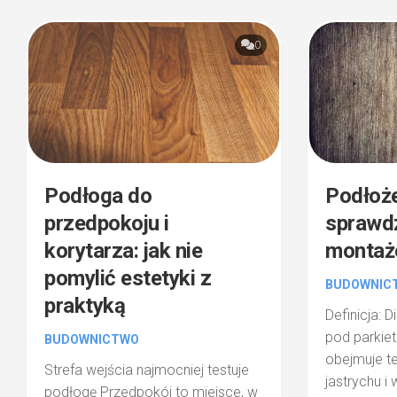
0
Podłoga do
Podłoże
przedpokoju i
sprawdz
korytarza: jak nie
monta
pomylić estetyki z
BUDOWNIC
praktyką
Definicja: 
pod parkie
BUDOWNICTWO
obejmuje t
Strefa wejścia najmocniej testuje
jastrychu i
podłogę Przedpokój to miejsce, w