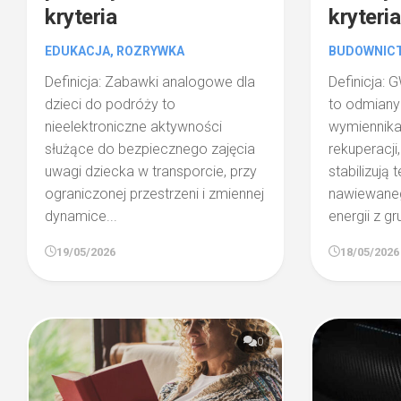
kryteria
kryteri
EDUKACJA, ROZRYWKA
BUDOWNIC
Definicja: Zabawki analogowe dla
Definicja: 
dzieci do podróży to
to odmiany
nieelektroniczne aktywności
wymiennika
służące do bezpiecznego zajęcia
rekuperacji
uwagi dziecka w transporcie, przy
stabilizują
ograniczonej przestrzeni i zmiennej
nawiewaneg
dynamice...
energii z gr
19/05/2026
18/05/2026
0