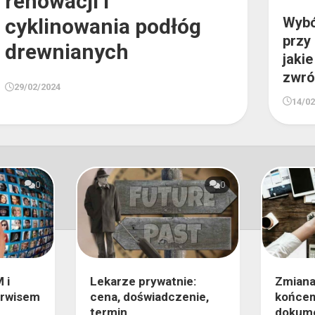
renowacji i
Wybó
cyklinowania podłóg
przy 
drewnianych
jaki
zwró
29/02/2024
14/0
0
0
 i
Lekarze prywatnie:
Zmiana
erwisem
cena, doświadczenie,
końcem
termin
dokum