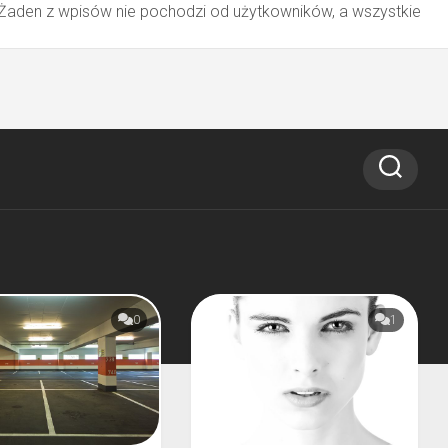
 Żaden z wpisów nie pochodzi od użytkowników, a wszystkie
0
1