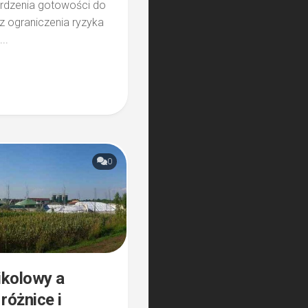
erdzenia gotowości do
az ograniczenia ryzyka
..
0
ikolowy a
różnice i