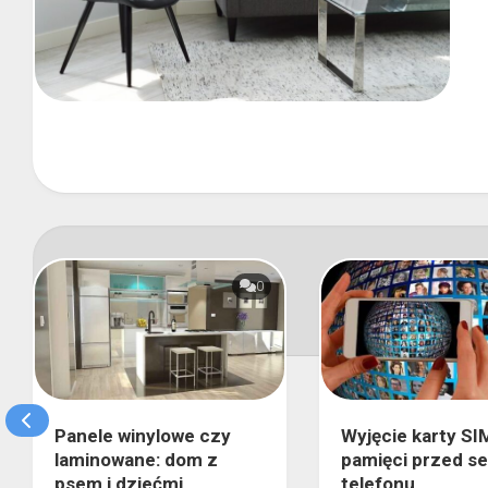
0
Panele winylowe czy
Wyjęcie karty SIM
laminowane: dom z
pamięci przed s
psem i dziećmi
telefonu