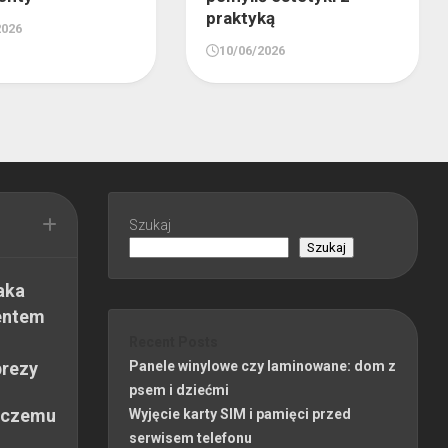
praktyką
2026
10/06/2026
Szukaj
Szukaj
aka
entem
Recent Posts
prezy
Panele winylowe czy laminowane: dom z
psem i dziećmi
 czemu
Wyjęcie karty SIM i pamięci przed
serwisem telefonu