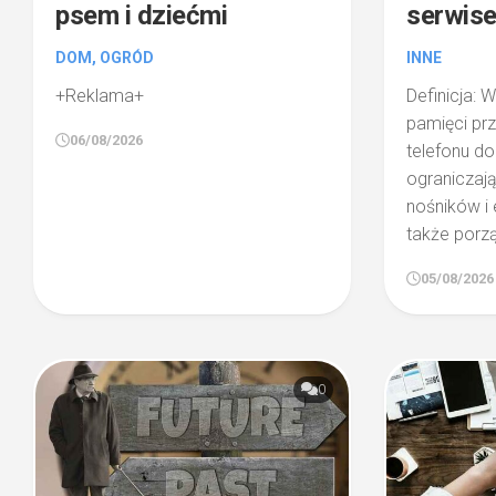
psem i dziećmi
serwise
DOM, OGRÓD
INNE
+Reklama+
Definicja: W
pamięci pr
06/08/2026
telefonu do
ograniczaj
nośników i 
także porzą
05/08/2026
0