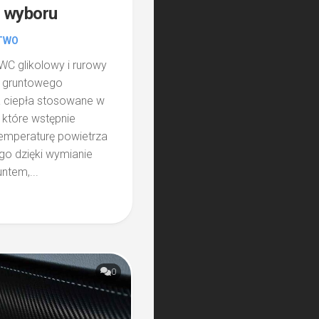
a wyboru
TWO
GWC glikolowy i rurowy
 gruntowego
 ciepła stosowane w
, które wstępnie
 temperaturę powietrza
o dzięki wymianie
untem,...
0