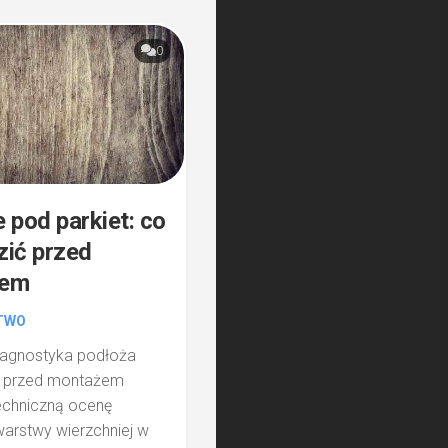
0
 pod parkiet: co
ić przed
żem
TWO
Diagnostyka podłoża
t przed montażem
echniczną ocenę
 warstwy wierzchniej w