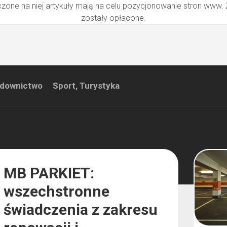
zone na niej artykuły mają na celu pozycjonowanie stron www.
zostały opłacone.
downictwo
Sport, Turystyka
MB PARKIET:
wszechstronne
świadczenia z zakresu