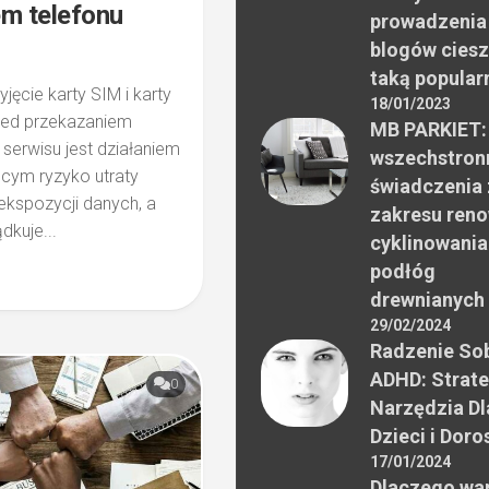
m telefonu
prowadzenia
blogów ciesz
taką popular
yjęcie karty SIM i karty
18/01/2023
zed przekazaniem
MB PARKIET:
 serwisu jest działaniem
wszechstron
ącym ryzyko utraty
świadczenia 
ekspozycji danych, a
zakresu reno
dkuje...
cyklinowania
podłóg
drewnianych
29/02/2024
Radzenie Sob
ADHD: Strate
0
Narzędzia Dl
Dzieci i Doro
17/01/2024
Dlaczego wa