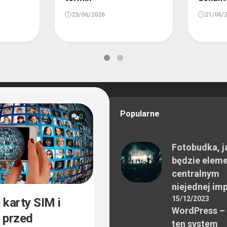
23/06/2026
21/06/
Popularne
0
Fotobudka, j
będzie elem
centralnym
niejednej im
15/12/2023
 karty SIM i
WordPress –
 przed
ten system