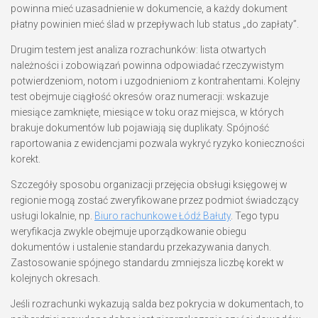
powinna mieć uzasadnienie w dokumencie, a każdy dokument
płatny powinien mieć ślad w przepływach lub status „do zapłaty”.
Drugim testem jest analiza rozrachunków: lista otwartych
należności i zobowiązań powinna odpowiadać rzeczywistym
potwierdzeniom, notom i uzgodnieniom z kontrahentami. Kolejny
test obejmuje ciągłość okresów oraz numeracji: wskazuje
miesiące zamknięte, miesiące w toku oraz miejsca, w których
brakuje dokumentów lub pojawiają się duplikaty. Spójność
raportowania z ewidencjami pozwala wykryć ryzyko konieczności
korekt.
Szczegóły sposobu organizacji przejęcia obsługi księgowej w
regionie mogą zostać zweryfikowane przez podmiot świadczący
usługi lokalnie, np.
Biuro rachunkowe Łódź Bałuty
. Tego typu
weryfikacja zwykle obejmuje uporządkowanie obiegu
dokumentów i ustalenie standardu przekazywania danych.
Zastosowanie spójnego standardu zmniejsza liczbę korekt w
kolejnych okresach.
Jeśli rozrachunki wykazują salda bez pokrycia w dokumentach, to