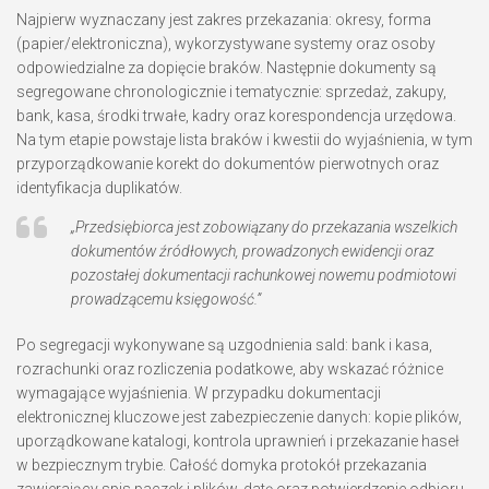
Najpierw wyznaczany jest zakres przekazania: okresy, forma
(papier/elektroniczna), wykorzystywane systemy oraz osoby
odpowiedzialne za dopięcie braków. Następnie dokumenty są
segregowane chronologicznie i tematycznie: sprzedaż, zakupy,
bank, kasa, środki trwałe, kadry oraz korespondencja urzędowa.
Na tym etapie powstaje lista braków i kwestii do wyjaśnienia, w tym
przyporządkowanie korekt do dokumentów pierwotnych oraz
identyfikacja duplikatów.
„Przedsiębiorca jest zobowiązany do przekazania wszelkich
dokumentów źródłowych, prowadzonych ewidencji oraz
pozostałej dokumentacji rachunkowej nowemu podmiotowi
prowadzącemu księgowość.”
Po segregacji wykonywane są uzgodnienia sald: bank i kasa,
rozrachunki oraz rozliczenia podatkowe, aby wskazać różnice
wymagające wyjaśnienia. W przypadku dokumentacji
elektronicznej kluczowe jest zabezpieczenie danych: kopie plików,
uporządkowane katalogi, kontrola uprawnień i przekazanie haseł
w bezpiecznym trybie. Całość domyka protokół przekazania
zawierający spis paczek i plików, datę oraz potwierdzenie odbioru.