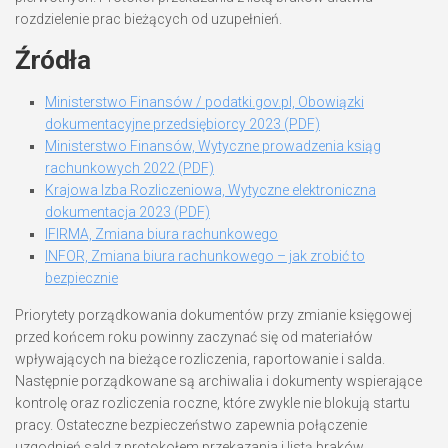
rozdzielenie prac bieżących od uzupełnień.
Źródła
Ministerstwo Finansów / podatki.gov.pl, Obowiązki
dokumentacyjne przedsiębiorcy 2023 (PDF)
Ministerstwo Finansów, Wytyczne prowadzenia ksiąg
rachunkowych 2022 (PDF)
Krajowa Izba Rozliczeniowa, Wytyczne elektroniczna
dokumentacja 2023 (PDF)
IFIRMA, Zmiana biura rachunkowego
INFOR, Zmiana biura rachunkowego – jak zrobić to
bezpiecznie
Priorytety porządkowania dokumentów przy zmianie księgowej
przed końcem roku powinny zaczynać się od materiałów
wpływających na bieżące rozliczenia, raportowanie i salda.
Następnie porządkowane są archiwalia i dokumenty wspierające
kontrolę oraz rozliczenia roczne, które zwykle nie blokują startu
pracy. Ostateczne bezpieczeństwo zapewnia połączenie
uzgodnień sald z protokołem przekazania i listą braków.