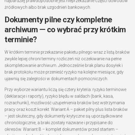
najbardziej prawdopodobne jest nieprzekazanie części dowodów
źródłowych albo brak uzgodnień bankowych.
Dokumenty pilne czy kompletne
archiwum — co wybrać przy krótkim
terminie?
W krótkim terminie przekazanie pakietu pilnego wraz z listą braków
zwykle lepiej chroni terminy rozliczeń niż oczekiwanie na pełne
skompletowanie archiwum. Jednocześnie brak planu dosyłek i
brak protokołu może przenieść ryzyko na kolejne miesiące, gdy
ujawnią się zaległości w dokumentach pomocniczych.
Przy wyborze wariantu liczą się cztery kryteria: ryzyko terminowe
(deklaracje i raporty), ryzyko błędu w saldach (bank, kasa,
rozrachunki), możliwość uzupełnienia braków bez wstrzymania
pracy oraz koszt korekt. Wariant A – pakiet pilny plus lista braków
– jest skuteczny, gdy dokumenty krytyczne są uporządkowane
chronologicznie, a braki zostały nazwane i przypisane do
okresów. Wariant B – komplet dokumentów przed startem –