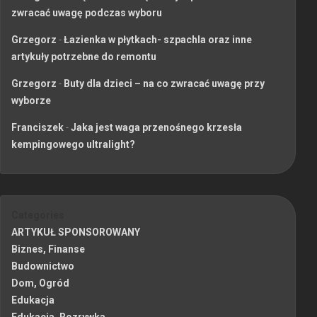
zwracać uwagę podczas wyboru
Grzegorz
-
Łazienka w płytkach- szpachla oraz inne
artykuły potrzebne do remontu
Grzegorz
-
Buty dla dzieci – na co zwracać uwagę przy
wyborze
Franciszek
-
Jaka jest waga przenośnego krzesła
kempingowego ultralight?
Categories
ARTYKUŁ SPONSOROWANY
Biznes, Finanse
Budownictwo
Dom, Ogród
Edukacja
Edukacja, Rozrywka