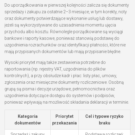
Do uporządkowania w pierwszej kolejności zalicza się dokumenty
sprzedaży i zakupu za ostatnie 2–3 miesiące, w tym korekty, noty
oraz dokumenty potwierdzające wykonanie usług lub dostawy,
jeżeli są wykorzystywane do uzasadnienia momentu ujęcia
przychodu albo kosztu. Równolegle porządkowane są wyciągi
bankowe i raporty kasowe, ponieważ stanowią podstawę do
uzgodnienia rozrachunków oraz identyfikacji płatności, które nie
mają przypisanych dokumentów lub mają przypisanie błędne.
Wysoki priorytet mają także zestawienia potrzebne do
raportowania (np. rejestry VAT, uzgodnienia do plików
kontrolnych), a przy obsłudze kadr i płac: listy płac, umowy,
zgłoszenia oraz miesięczne dokumenty rozliczeniowe. Osobną
grupą są pisma i decyzje urzędowe, pełnomocnictwa oraz
uzgodnienia dotyczące dostępu do systemów i podpisów,
ponieważ wpływają na możliwość składania deklaracji w terminie.
Kategoria
Priorytet
Cel i typowe ryzyko
dokumentów
przekazania
braku
Sprzedaż i zakupy
Podstawa rozliczeń;