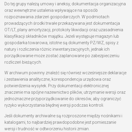
Do tej grupy należą umowy i aneksy, dokumentacja organizacyjna
oraz wewnętrzne ustalenia wpływające na sposób
rozpoznawania zdarzeń gospodarczych. W podmiotach
prowadzących środki trwałe przekazywana jest dokumentacja
OT/LT, plany amortyzacji, protokoły likwidacji oraz uzasadnienia
klasyfikacji składników majątku. Jeżeli występuje magazyn lub
gospodarka towarowa, istotne są dokumenty PZ/WZ, spisy z
natury i rozliczenia różnic inwentaryzacyjnych, jednak ich
porządkowanie może zostać zaplanowane po zabezpieczeniu
rozliczeń bieżących.
W archiwum powinny znaleźć się również wcześniejsze deklaracje
i zestawienia analityczne, korespondencja urzędowa oraz
potwierdzenia wysyłek. Przy dokumentacji elektronicznej
znaczenie ma spójne nazewnictwo plików, utrzymanie wersji oraz
jednoznaczne przyporządkowanie do okresów, aby ograniczyć
ryzyko wykorzystania błędnej wersji podczas kontroli.
Jeśli dokumenty archiwalne są rozproszone między nośnikami i
katalogami, to najbardziej prawdopodobne jest pomieszanie
wersji i trudność w odtworzeniu historii zmian.