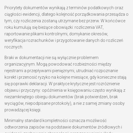
Priorytety dokumentów wynikają z terminów podatkowych oraz
ciągłości ewidencji, dlatego kolejność porządkowania przesądza o
tym, czy rozliczenia zostaną utrzymane bez przerw. W końcówce
roku kumulują się bieżące obowiązki: rozliczenia VAT,
raportowanie plikami kontrolnymi, domykanie okresów,
weryfikacja rozrachunków i przygotowanie danych do rozliczeń
rocznych.
Braki w dokumentacji nie są wyłącznie problemem
organizacyjnym. Mogą powodować rozbieżności między
rejestrami a przepływami pieniężnymi, utrudniać rozpoznanie
korekt i przenosić ryzyko na kolejne miesiące, gdy konieczne stają
się poprawki deklaracji. W praktyce krytyczne jest rozróżnienie
objawu i przyczyny: opóźnienia w księgowaniu często wynikają z
niezamkniętego obiegu dokumentów (brak potwierdzeń, brak
wyciągów, niepodpisane protokoły), a nie z samej zmiany osoby
prowadzącej księgi.
Minimalny standard kompletności oznacza możliwość
odtworzenia zapisów na podstawie dokumentów źródłowych i