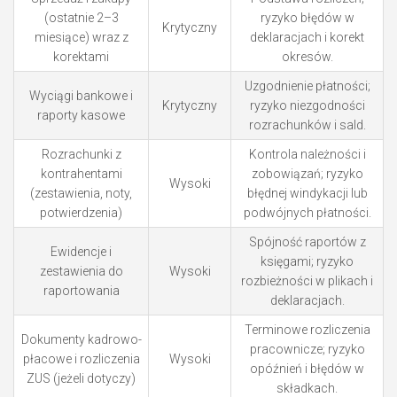
(ostatnie 2–3
ryzyko błędów w
Krytyczny
miesiące) wraz z
deklaracjach i korekt
korektami
okresów.
Uzgodnienie płatności;
Wyciągi bankowe i
Krytyczny
ryzyko niezgodności
raporty kasowe
rozrachunków i sald.
Rozrachunki z
Kontrola należności i
kontrahentami
zobowiązań; ryzyko
Wysoki
(zestawienia, noty,
błędnej windykacji lub
potwierdzenia)
podwójnych płatności.
Spójność raportów z
Ewidencje i
księgami; ryzyko
zestawienia do
Wysoki
rozbieżności w plikach i
raportowania
deklaracjach.
Terminowe rozliczenia
Dokumenty kadrowo-
pracownicze; ryzyko
płacowe i rozliczenia
Wysoki
opóźnień i błędów w
ZUS (jeżeli dotyczy)
składkach.