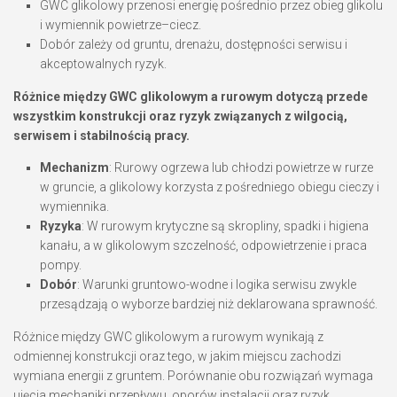
GWC glikolowy przenosi energię pośrednio przez obieg glikolu
i wymiennik powietrze–ciecz.
Dobór zależy od gruntu, drenażu, dostępności serwisu i
akceptowalnych ryzyk.
Różnice między GWC glikolowym a rurowym dotyczą przede
wszystkim konstrukcji oraz ryzyk związanych z wilgocią,
serwisem i stabilnością pracy.
Mechanizm
: Rurowy ogrzewa lub chłodzi powietrze w rurze
w gruncie, a glikolowy korzysta z pośredniego obiegu cieczy i
wymiennika.
Ryzyka
: W rurowym krytyczne są skropliny, spadki i higiena
kanału, a w glikolowym szczelność, odpowietrzenie i praca
pompy.
Dobór
: Warunki gruntowo-wodne i logika serwisu zwykle
przesądzają o wyborze bardziej niż deklarowana sprawność.
Różnice między GWC glikolowym a rurowym wynikają z
odmiennej konstrukcji oraz tego, w jakim miejscu zachodzi
wymiana energii z gruntem. Porównanie obu rozwiązań wymaga
ujęcia mechaniki przepływu, oporów instalacji oraz ryzyk