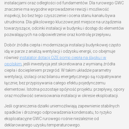
instalacjami oraz odległości od fundamentów. Dla rurowego GWC
znaczenie ma wygodne wprowadzenie rewizji i możliwość
inspekcji, bo bez tego czyszczenie i ocena stanu kanału bywa
utrudniona. Dla glikolowego kluczowe jest miejsce na urządzenia
towarzyszące, odcinki instalacji w budynku i dostęp do elementów
pozwalających na odpowietrzenie oraz kontrolę przepływu.
Dobór źródła ciepła i modernizacja instalacji budynkowej często
idą w parze z analizą wentylacji i odzysku energii, co obejmuje
również
instalator dotacji OZE pomp ciepła na śląsku i w
opolskim
, jeśli inwestycja jest skorelowana z wymianą źródła
ciepła i dociepleniem przegród. W takim układzie parametry
wentylacji, izolacji oraz bilansu energetycznego są rozpatrywane
łącznie, bez przypisywania całego efektu pojedynczemu
elementowi. Istotna pozostaje spójność projektu: przepływy, opory
oraz możliwość serwisowania instalacji w okresie eksploatacji.
Jeśli ograniczenia działki uniemożliwiają zapewnienie stabilnych
spadków i drożnego odprowadzenia kondensatu, to ryzyko
eksploatacyjne GWC rurowego rośnie niezależnie od
deklarowanego uzysku temperaturowego.