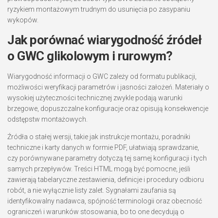
ryzykiem montażowym trudnym do usunięcia po zasypaniu
wykopów.
Jak porównać wiarygodność źródeł
o GWC glikolowym i rurowym?
Wiarygodność informacji o GWC zależy od formatu publikacji,
możliwości weryfikacji parametrów i jasności założeń. Materiały o
wysokiej użyteczności technicznej zwykle podają warunki
brzegowe, dopuszczalne konfiguracje oraz opisują konsekwencje
odstępstw montażowych.
Źródła o stałej wersji, takie jak instrukcje montażu, poradniki
techniczne i karty danych w formie PDF, ułatwiają sprawdzanie,
czy porównywane parametry dotyczą tej samej konfiguracji i tych
samych przepływów. Treści HTML mogą być pomocne, jeśli
zawierają tabelaryczne zestawienia, definicje i procedury odbioru
robót, a nie wyłącznie listy zalet. Sygnałami zaufania są
identyfikowalny nadawca, spójność terminologii oraz obecność
ograniczeń i warunków stosowania, bo to one decydują o