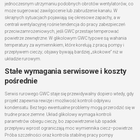
jednoczesnym utrzymaniu podobnych obrotów wentylatorów, co
może sugerować zawilgocenie lub zabrudzenie kanału. W
skrajnych sytuacjach pojawiają się okresowe zapachy, a w
centrali wentylacyjnej rośnie tendencja do pracy zabezpieczeń
przeciwzamrożeniowych, jeśli GWC przestaje temperować
powietrze zewnętrzne. W glikolowym GWC typowe są wahania
temperatury za wymiennikiem, które korelują z pracą pompy i
przepływem cieczy; objawy bywają bardziej „skokowe” niż w
układzie rurowym.
Stałe wymagania serwisowe i koszty
pośrednie
Serwis rurowego GWC staje się przewidywalny dopiero wtedy, gdy
projekt zapewnia rewizje i możliwość kontroli odpływu
kondensatu. Bez tego ewentualne problemy mogą przerodzić się w
trudne prace ziemne. Układ glikolowy wymaga kontroli
parametrów obiegu cieczy, bo zapowietrzenie lub spadek
przepływu wprost ograniczają moc wymiennika ciecz–powietrze.
Próba szczelności oraz kontrola stabilnej pracy pompy