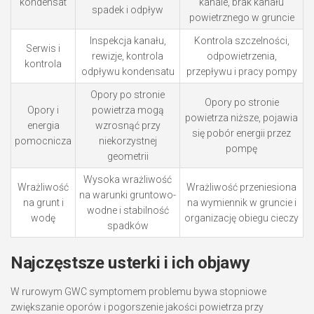
kondensat
kanale, brak kanału
spadek i odpływ
powietrznego w gruncie
Inspekcja kanału,
Kontrola szczelności,
Serwis i
rewizje, kontrola
odpowietrzenia,
kontrola
odpływu kondensatu
przepływu i pracy pompy
Opory po stronie
Opory po stronie
Opory i
powietrza mogą
powietrza niższe, pojawia
energia
wzrosnąć przy
się pobór energii przez
pomocnicza
niekorzystnej
pompę
geometrii
Wysoka wrażliwość
Wrażliwość
Wrażliwość przeniesiona
na warunki gruntowo-
na grunt i
na wymiennik w gruncie i
wodne i stabilność
wodę
organizację obiegu cieczy
spadków
Najczęstsze usterki i ich objawy
W rurowym GWC symptomem problemu bywa stopniowe
zwiększanie oporów i pogorszenie jakości powietrza przy