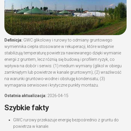
Definicja:
GWC glikolowy i rurowy to odmiany gruntowego
wymiennika ciepła stosowane w rekuperacji, które wstępnie
stabilizują temperaturę powietrza nawiewanego dzięki wymianie
energii z gruntem, lecz różnią się budową i profilem ryzyk, co
wpływa na dobór i serwis: (1) medium wymiany (glikol w obiegu
zamkniętym lub powietrze w kanale gruntowym); (2) wrażliwość
na warunki gruntowo-wodne i obsługę kondensatu; (3)
wymagania serwisowe i krytyczne punkty montażu.
Ostatnia aktualizacja:
2026-04-15
Szybkie fakty
GWC rurowy przekazuje energię bezpośrednio z gruntu do
powietrza w kanale.