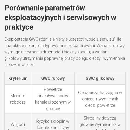
Porównanie parametrów
eksploatacyjnych i serwisowych w
praktyce
Eksploatacja GWC różni się nie tyle „częstotliwością serwisu”, ile
charakterem kontroli i typowymi miejscami awarii. Wariant rurowy
wymaga utrzymania drożności i higieny kanału, a wariant
glikolowy utrzymania poprawnej pracy obiegu cieczy i wymiennika
ciecz–powietrze.
Kryterium
GWC rurowy
GWC glikolowy
Powietrze
Ciecz niezamarzająca w
Medium
przepływające w
obiegu + wymiennik
robocze
kanale ułożonym w
ciecz–powietrze
gruncie
Skropliny dotyczą
Ryzyko skroplin w
Wilgoć i
głównie wymiennika w
kanale, konieczny