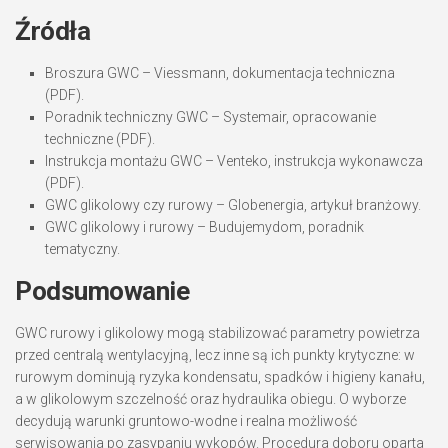
Źródła
Broszura GWC – Viessmann, dokumentacja techniczna
(PDF).
Poradnik techniczny GWC – Systemair, opracowanie
techniczne (PDF).
Instrukcja montażu GWC – Venteko, instrukcja wykonawcza
(PDF).
GWC glikolowy czy rurowy – Globenergia, artykuł branżowy.
GWC glikolowy i rurowy – Budujemydom, poradnik
tematyczny.
Podsumowanie
GWC rurowy i glikolowy mogą stabilizować parametry powietrza
przed centralą wentylacyjną, lecz inne są ich punkty krytyczne: w
rurowym dominują ryzyka kondensatu, spadków i higieny kanału,
a w glikolowym szczelność oraz hydraulika obiegu. O wyborze
decydują warunki gruntowo-wodne i realna możliwość
serwisowania po zasypaniu wykopów. Procedura doboru oparta