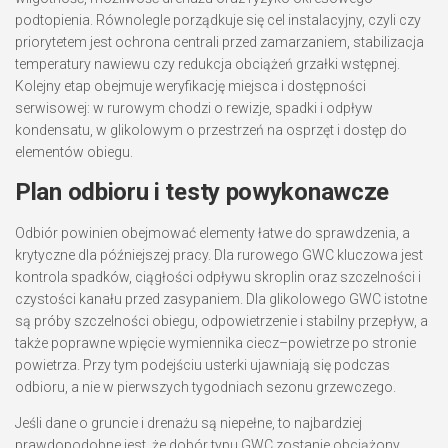
podtopienia. Równolegle porządkuje się cel instalacyjny, czyli czy
priorytetem jest ochrona centrali przed zamarzaniem, stabilizacja
temperatury nawiewu czy redukcja obciążeń grzałki wstępnej.
Kolejny etap obejmuje weryfikację miejsca i dostępności
serwisowej: w rurowym chodzi o rewizje, spadki i odpływ
kondensatu, w glikolowym o przestrzeń na osprzęt i dostęp do
elementów obiegu.
Plan odbioru i testy powykonawcze
Odbiór powinien obejmować elementy łatwe do sprawdzenia, a
krytyczne dla późniejszej pracy. Dla rurowego GWC kluczowa jest
kontrola spadków, ciągłości odpływu skroplin oraz szczelności i
czystości kanału przed zasypaniem. Dla glikolowego GWC istotne
są próby szczelności obiegu, odpowietrzenie i stabilny przepływ, a
także poprawne wpięcie wymiennika ciecz–powietrze po stronie
powietrza. Przy tym podejściu usterki ujawniają się podczas
odbioru, a nie w pierwszych tygodniach sezonu grzewczego.
Jeśli dane o gruncie i drenażu są niepełne, to najbardziej
prawdopodobne jest, że dobór typu GWC zostanie obciążony