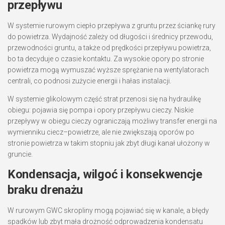
przepływu
W systemie rurowym ciepło przepływa z gruntu przez ściankę rury
do powietrza. Wydajność zależy od długości i średnicy przewodu,
przewodności gruntu, a także od prędkości przepływu powietrza,
bo ta decyduje o czasie kontaktu. Za wysokie opory po stronie
powietrza mogą wymuszać wyższe sprężanie na wentylatorach
centrali, co podnosi zużycie energii i hałas instalacji.
W systemie glikolowym część strat przenosi się na hydraulikę
obiegu: pojawia się pompa i opory przepływu cieczy. Niskie
przepływy w obiegu cieczy ograniczają możliwy transfer energii na
wymienniku ciecz–powietrze, ale nie zwiększają oporów po
stronie powietrza w takim stopniu jak zbyt długi kanał ułożony w
gruncie.
Kondensacja, wilgoć i konsekwencje
braku drenażu
W rurowym GWC skropliny mogą pojawiać się w kanale, a błędy
spadków lub zbyt mała drożność odprowadzenia kondensatu