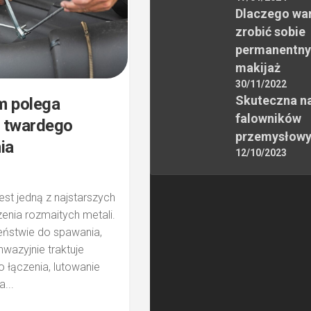
Dlaczego wa
zrobić sobie
permanentny
makijaż
30/11/2022
Skuteczna n
m polega
falowników
 twardego
przemysłow
ia
12/10/2023
est jedną z najstarszych
zenia rozmaitych metali.
eństwie do spawania,
nwazyjnie traktuje
 łączenia, lutowanie
a...