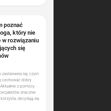
0
m poznać
oga, który nie
 w rozwiązaniu
jących się
mów
 zastanawia się, czym
ię cechować dobry
 Aktualnie z pomocy
pecjalistów znacznie
ę korzysta, decydują się
.