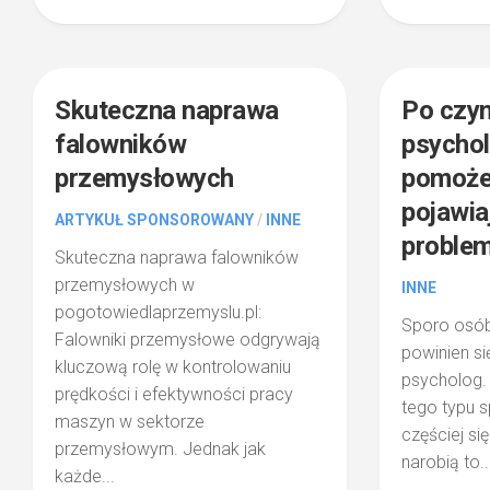
1
Skuteczna naprawa
Po czy
falowników
psychol
przemysłowych
pomoże
pojawia
ARTYKUŁ SPONSOROWANY
/
INNE
proble
Skuteczna naprawa falowników
przemysłowych w
INNE
pogotowiedlaprzemyslu.pl:
Sporo osób
Falowniki przemysłowe odgrywają
powinien s
kluczową rolę w kontrolowaniu
psycholog.
prędkości i efektywności pracy
tego typu s
maszyn w sektorze
częściej si
przemysłowym. Jednak jak
narobią to..
każde...