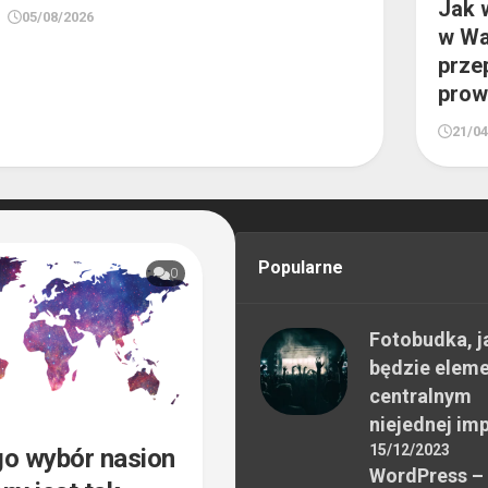
Jak 
05/08/2026
w Wa
prze
prow
21/0
Popularne
0
Fotobudka, j
będzie elem
centralnym
niejednej im
15/12/2023
o wybór nasion
WordPress –