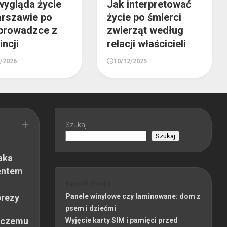
wygląda życie
Jak interpretować
rszawie po
życie po śmierci
prowadzce z
zwierząt według
incji
relacji właścicieli
4/2026
10/12/2025
Szukaj
Szukaj
aka
entem
Recent Posts
prezy
Panele winylowe czy laminowane: dom z
psem i dziećmi
 czemu
Wyjęcie karty SIM i pamięci przed