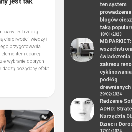
ny jest tak
ten system
prowadzenia
blogów ciesz
taką popular
ihuany jest rzeczą
18/01/2023
cierpliwości, wiedzy i
MB PARKIET:
ego przygotowania.
wszechstron
 elementem udanej
świadczenia 
zie wybranie dobrych
zakresu reno
ie dadzą pożądany efekt
cyklinowania
podłóg
drewnianych
29/02/2024
Radzenie Sob
ADHD: Strate
Narzędzia Dl
0
Dzieci i Doro
17/01/2024