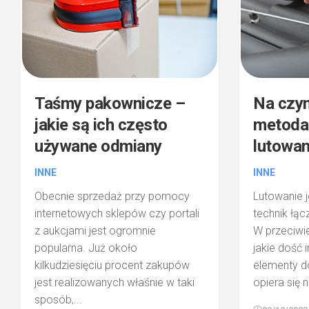
Taśmy pakownicze –
Na czy
jakie są ich często
metoda
używane odmiany
lutowan
INNE
INNE
Obecnie sprzedaż przy pomocy
Lutowanie j
internetowych sklepów czy portali
technik łąc
z aukcjami jest ogromnie
W przeciwi
popularna. Już około
jakie dość i
kilkudziesięciu procent zakupów
elementy do
jest realizowanych właśnie w taki
opiera się n
sposób,...