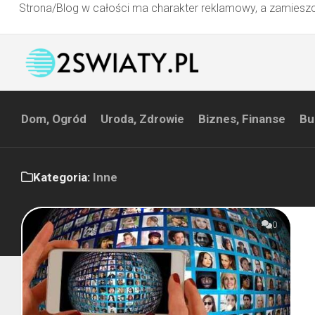
Strona/Blog w całości ma charakter reklamowy, a zamieszc
Przejdź
do
treści
Dom, Ogród
Uroda, Zdrowie
Biznes, Finanse
Bu
Kategoria:
Inne
0