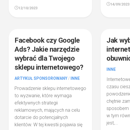
14/09/2023
12/10/2023
0
Facebook czy Google
Jak wyb
Ads? Jakie narzędzie
interne
wybrać dla Twojego
obuwni
sklepu internetowego?
INNE
ARTYKUŁ SPONSOROWANY
/
INNE
Internetow
czasu cies
Prowadzenie sklepu internetowego
powodzenie
to wyzwanie, które wymaga
chętnie za
efektywnych strategii
sposobem w
reklamowych, mających na celu
w tym równ
dotarcie do potencjalnych
jest,...
klientów. W tej kwestii pojawia się