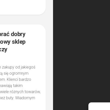
1
rać dobry
towy sklep
czy
e zakupy od jakiegoś
zą się ogromnym
m. Klienci bardzo
mawiają takim
iele różnych towarów,
ież buty. Wiadomym