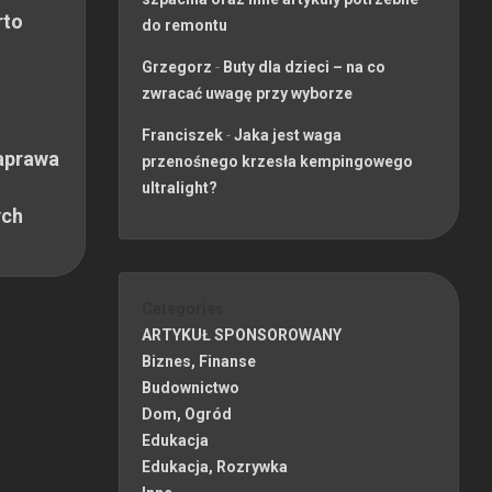
rto
do remontu
Grzegorz
-
Buty dla dzieci – na co
zwracać uwagę przy wyborze
Franciszek
-
Jaka jest waga
aprawa
przenośnego krzesła kempingowego
ultralight?
ych
Categories
ARTYKUŁ SPONSOROWANY
Biznes, Finanse
Budownictwo
Dom, Ogród
Edukacja
Edukacja, Rozrywka