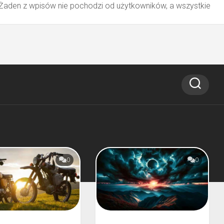
 Żaden z wpisów nie pochodzi od użytkowników, a wszystkie
0
0