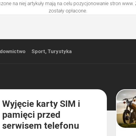
zone na niej artykuły mają na celu pozycjonowanie stron www.
zostały opłacone.
downictwo
Sport, Turystyka
Wyjęcie karty SIM i
pamięci przed
serwisem telefonu