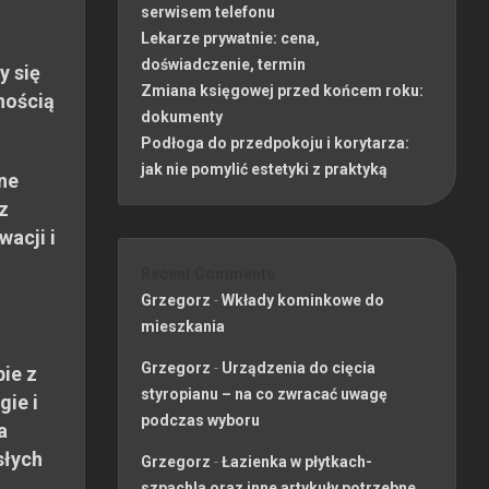
serwisem telefonu
Lekarze prywatnie: cena,
doświadczenie, termin
y się
Zmiana księgowej przed końcem roku:
nością
dokumenty
Podłoga do przedpokoju i korytarza:
jak nie pomylić estetyki z praktyką
ne
z
wacji i
Recent Comments
Grzegorz
-
Wkłady kominkowe do
mieszkania
Grzegorz
-
Urządzenia do cięcia
ie z
styropianu – na co zwracać uwagę
gie i
podczas wyboru
a
słych
Grzegorz
-
Łazienka w płytkach-
szpachla oraz inne artykuły potrzebne