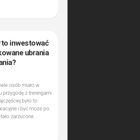
1
rto inwestować
kowane ubrania
ania?
ele osób miało w
u przygodę z treningami
ajczęściej było to
reacyjne i być może po
stało zarzucone.