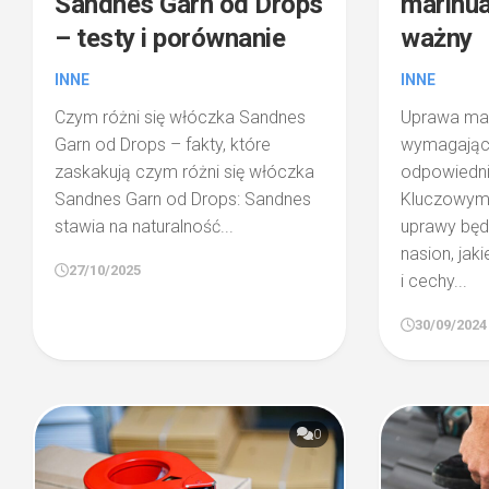
Sandnes Garn od Drops
marihua
– testy i porównanie
ważny
INNE
INNE
Czym różni się włóczka Sandnes
Uprawa mar
Garn od Drops – fakty, które
wymagającą 
zaskakują czym różni się włóczka
odpowiedni
Sandnes Garn od Drops: Sandnes
Kluczowym
stawia na naturalność...
uprawy będ
nasion, jak
27/10/2025
i cechy...
30/09/2024
0