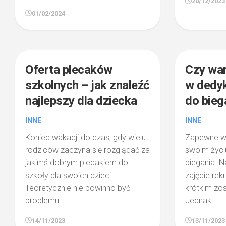
20/12/2023
01/02/2024
1
Oferta plecaków
Czy wa
szkolnych – jak znaleźć
w dedy
najlepszy dla dziecka
do bieg
INNE
INNE
Koniec wakacji do czas, gdy wielu
Zapewne wi
rodziców zaczyna się rozglądać za
swoim życi
jakimś dobrym plecakiem do
biegania. N
szkoły dla swoich dzieci.
zajęcie rek
Teoretycznie nie powinno być
krótkim zo
problemu...
Jednak...
14/11/2023
13/11/2023