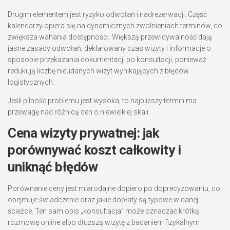
Drugim elementem jest ryzyko odwołań i nadrezerwacji. Część
kalendarzy opiera się na dynamicznych zwolnieniach terminów, co
zwiększa wahania dostępności. Większą przewidywalność dają
jasne zasady odwołań, deklarowany czas wizyty i informacje o
sposobie przekazania dokumentacji po konsultacji, ponieważ
redukują liczbę nieudanych wizyt wynikających z błędów
logistycznych.
Jeśli pilność problemu jest wysoka, to najbliższy termin ma
przewagę nad różnicą cen o niewielkiej skali.
Cena wizyty prywatnej: jak
porównywać koszt całkowity i
uniknąć błędów
Porównanie ceny jest miarodajne dopiero po doprecyzowaniu, co
obejmuje świadczenie oraz jakie dopłaty są typowe w danej
ścieżce. Ten sam opis „konsultacja” może oznaczać krótką
rozmowę online albo dłuższą wizytę z badaniem fizykalnym i