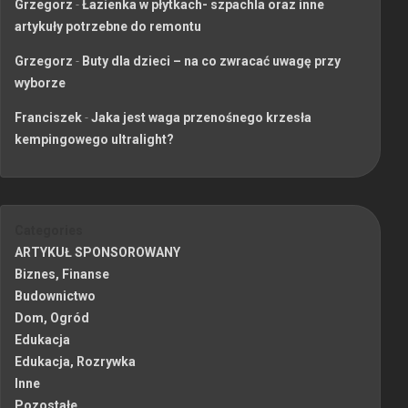
Grzegorz
-
Łazienka w płytkach- szpachla oraz inne
artykuły potrzebne do remontu
Grzegorz
-
Buty dla dzieci – na co zwracać uwagę przy
wyborze
Franciszek
-
Jaka jest waga przenośnego krzesła
kempingowego ultralight?
Categories
ARTYKUŁ SPONSOROWANY
Biznes, Finanse
Budownictwo
Dom, Ogród
Edukacja
Edukacja, Rozrywka
Inne
Pozostałe