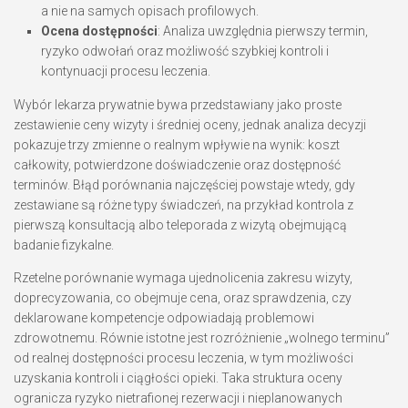
a nie na samych opisach profilowych.
Ocena dostępności
: Analiza uwzględnia pierwszy termin,
ryzyko odwołań oraz możliwość szybkiej kontroli i
kontynuacji procesu leczenia.
Wybór lekarza prywatnie bywa przedstawiany jako proste
zestawienie ceny wizyty i średniej oceny, jednak analiza decyzji
pokazuje trzy zmienne o realnym wpływie na wynik: koszt
całkowity, potwierdzone doświadczenie oraz dostępność
terminów. Błąd porównania najczęściej powstaje wtedy, gdy
zestawiane są różne typy świadczeń, na przykład kontrola z
pierwszą konsultacją albo teleporada z wizytą obejmującą
badanie fizykalne.
Rzetelne porównanie wymaga ujednolicenia zakresu wizyty,
doprecyzowania, co obejmuje cena, oraz sprawdzenia, czy
deklarowane kompetencje odpowiadają problemowi
zdrowotnemu. Równie istotne jest rozróżnienie „wolnego terminu”
od realnej dostępności procesu leczenia, w tym możliwości
uzyskania kontroli i ciągłości opieki. Taka struktura oceny
ogranicza ryzyko nietrafionej rezerwacji i nieplanowanych