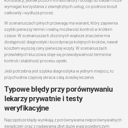
konsultacji, jednak poziom infrastruktury i dostęp do badań może
wymagać korzystania z zewnętrznych usług, co podnosi koszt
całkowity i wydłuża proces.
W scenariuszach pilnych przewagę ma wariant, który zapewnia
szybki pierwszy termin i realną możliwość kontroli w krótkim
czasie. W scenariuszach złożonych większe znaczenie ma
dostępność diagnostyki i koordynacja kolejnych kroków, nawet
kosztem wyższej ceny pierwszej wizyty. W scenariuszach
przewlekłych kluczowa staje się przewidywalność terminów
kontroli i stabilność procesu opieki.
Jeśli potrzebna jest szybka diagnostyka w jednym miejscu, to
przychodnia częściej skraca całą ścieżkę leczenia.
Typowe błędy przy porównywaniu
lekarzy prywatnie i testy
weryfikacyjne
Najczęstsze błędy wynikają z porównywania nieporównywalnych
świadczeń oraz z nadawania zbyt dużej wagi pojedynczym