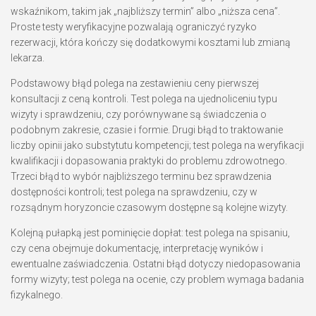
wskaźnikom, takim jak „najbliższy termin” albo „niższa cena”.
Proste testy weryfikacyjne pozwalają ograniczyć ryzyko
rezerwacji, która kończy się dodatkowymi kosztami lub zmianą
lekarza.
Podstawowy błąd polega na zestawieniu ceny pierwszej
konsultacji z ceną kontroli. Test polega na ujednoliceniu typu
wizyty i sprawdzeniu, czy porównywane są świadczenia o
podobnym zakresie, czasie i formie. Drugi błąd to traktowanie
liczby opinii jako substytutu kompetencji; test polega na weryfikacji
kwalifikacji i dopasowania praktyki do problemu zdrowotnego.
Trzeci błąd to wybór najbliższego terminu bez sprawdzenia
dostępności kontroli; test polega na sprawdzeniu, czy w
rozsądnym horyzoncie czasowym dostępne są kolejne wizyty.
Kolejną pułapką jest pominięcie dopłat: test polega na spisaniu,
czy cena obejmuje dokumentację, interpretację wyników i
ewentualne zaświadczenia. Ostatni błąd dotyczy niedopasowania
formy wizyty; test polega na ocenie, czy problem wymaga badania
fizykalnego.