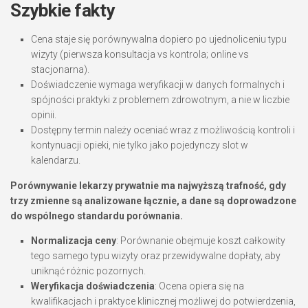
Szybkie fakty
Cena staje się porównywalna dopiero po ujednoliceniu typu
wizyty (pierwsza konsultacja vs kontrola; online vs
stacjonarna).
Doświadczenie wymaga weryfikacji w danych formalnych i
spójności praktyki z problemem zdrowotnym, a nie w liczbie
opinii.
Dostępny termin należy oceniać wraz z możliwością kontroli i
kontynuacji opieki, nie tylko jako pojedynczy slot w
kalendarzu.
Porównywanie lekarzy prywatnie ma najwyższą trafność, gdy
trzy zmienne są analizowane łącznie, a dane są doprowadzone
do wspólnego standardu porównania.
Normalizacja ceny
: Porównanie obejmuje koszt całkowity
tego samego typu wizyty oraz przewidywalne dopłaty, aby
uniknąć różnic pozornych.
Weryfikacja doświadczenia
: Ocena opiera się na
kwalifikacjach i praktyce klinicznej możliwej do potwierdzenia,