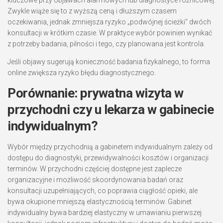
kluczowe przy objawach alarmowych lub diagnostyce różnicowej.
Zwykle wiąże się to z wyższą ceną i dłuższym czasem
oczekiwania, jednak zmniejsza ryzyko „podwójnej ścieżki” dwóch
konsultacji w krótkim czasie. W praktyce wybór powinien wynikać
z potrzeby badania, pilności i tego, czy planowana jest kontrola.
Jeśli objawy sugerują konieczność badania fizykalnego, to forma
online zwiększa ryzyko błędu diagnostycznego.
Porównanie: prywatna wizyta w
przychodni czy u lekarza w gabinecie
indywidualnym?
Wybór między przychodnią a gabinetem indywidualnym zależy od
dostępu do diagnostyki, przewidywalności kosztów i organizacji
terminów. W przychodni częściej dostępne jest zaplecze
organizacyjne i możliwość skoordynowania badań oraz
konsultacji uzupełniających, co poprawia ciągłość opieki, ale
bywa okupione mniejszą elastycznością terminów. Gabinet
indywidualny bywa bardziej elastyczny w umawianiu pierwszej