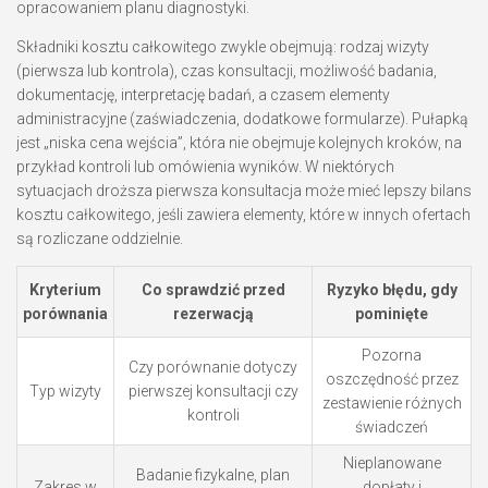
opracowaniem planu diagnostyki.
Składniki kosztu całkowitego zwykle obejmują: rodzaj wizyty
(pierwsza lub kontrola), czas konsultacji, możliwość badania,
dokumentację, interpretację badań, a czasem elementy
administracyjne (zaświadczenia, dodatkowe formularze). Pułapką
jest „niska cena wejścia”, która nie obejmuje kolejnych kroków, na
przykład kontroli lub omówienia wyników. W niektórych
sytuacjach droższa pierwsza konsultacja może mieć lepszy bilans
kosztu całkowitego, jeśli zawiera elementy, które w innych ofertach
są rozliczane oddzielnie.
Kryterium
Co sprawdzić przed
Ryzyko błędu, gdy
porównania
rezerwacją
pominięte
Pozorna
Czy porównanie dotyczy
oszczędność przez
Typ wizyty
pierwszej konsultacji czy
zestawienie różnych
kontroli
świadczeń
Nieplanowane
Badanie fizykalne, plan
Zakres w
dopłaty i