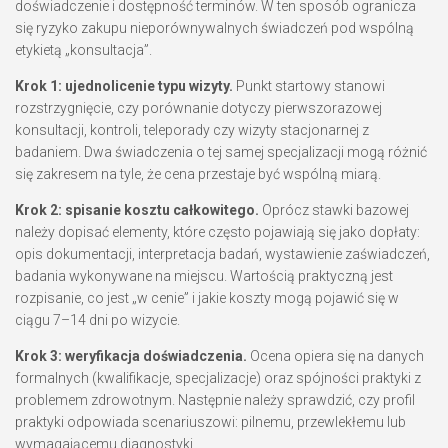
doświadczenie i dostępność terminów. W ten sposób ogranicza
się ryzyko zakupu nieporównywalnych świadczeń pod wspólną
etykietą „konsultacja”.
Krok 1: ujednolicenie typu wizyty.
Punkt startowy stanowi
rozstrzygnięcie, czy porównanie dotyczy pierwszorazowej
konsultacji, kontroli, teleporady czy wizyty stacjonarnej z
badaniem. Dwa świadczenia o tej samej specjalizacji mogą różnić
się zakresem na tyle, że cena przestaje być wspólną miarą.
Krok 2: spisanie kosztu całkowitego.
Oprócz stawki bazowej
należy dopisać elementy, które często pojawiają się jako dopłaty:
opis dokumentacji, interpretacja badań, wystawienie zaświadczeń,
badania wykonywane na miejscu. Wartością praktyczną jest
rozpisanie, co jest „w cenie” i jakie koszty mogą pojawić się w
ciągu 7–14 dni po wizycie.
Krok 3: weryfikacja doświadczenia.
Ocena opiera się na danych
formalnych (kwalifikacje, specjalizacje) oraz spójności praktyki z
problemem zdrowotnym. Następnie należy sprawdzić, czy profil
praktyki odpowiada scenariuszowi: pilnemu, przewlekłemu lub
wymagającemu diagnostyki.