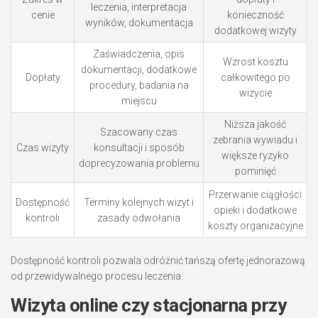
leczenia, interpretacja
cenie
konieczność
wyników, dokumentacja
dodatkowej wizyty
Zaświadczenia, opis
Wzrost kosztu
dokumentacji, dodatkowe
Dopłaty
całkowitego po
procedury, badania na
wizycie
miejscu
Niższa jakość
Szacowany czas
zebrania wywiadu i
Czas wizyty
konsultacji i sposób
większe ryzyko
doprecyzowania problemu
pominięć
Przerwanie ciągłości
Dostępność
Terminy kolejnych wizyt i
opieki i dodatkowe
kontroli
zasady odwołania
koszty organizacyjne
Dostępność kontroli pozwala odróżnić tańszą ofertę jednorazową
od przewidywalnego procesu leczenia.
Wizyta online czy stacjonarna przy