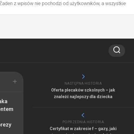
 Żaden z wpisów nie pochodzi od użytkowników, a wszystkie
NASTĘPNA HISTORIA
Oferta plecaków szkolnych – jak
znaleźć najlepszy dla dziecka
aka
entem
POPRZEDNIA HISTORIA
prezy
Certyfikat w zakresie f – gazy, jaki