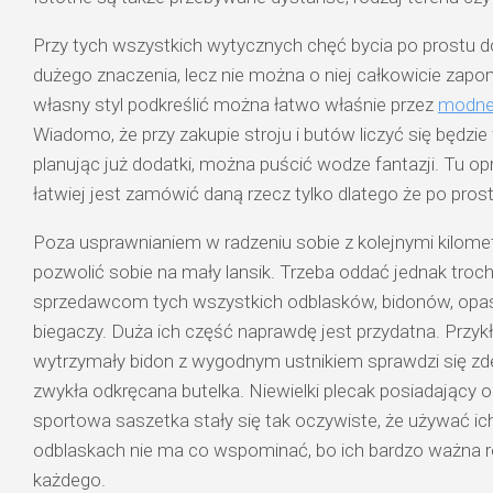
Przy tych wszystkich wytycznych chęć bycia po prostu 
dużego znaczenia, lecz nie można o niej całkowicie zap
własny styl podkreślić można łatwo właśnie przez
modne 
Wiadomo, że przy zakupie stroju i butów liczyć się będzie
planując już dodatki, można puścić wodze fantazji. Tu op
łatwiej jest zamówić daną rzecz tylko dlatego że po pros
Poza usprawnianiem w radzeniu sobie z kolejnymi kilom
pozwolić sobie na mały lansik. Trzeba oddać jednak troc
sprzedawcom tych wszystkich odblasków, bidonów, opas
biegaczy. Duża ich część naprawdę jest przydatna. Przykł
wytrzymały bidon z wygodnym ustnikiem sprawdzi się zde
zwykła odkręcana butelka. Niewielki plecak posiadający
sportowa saszetka stały się tak oczywiste, że używać ic
odblaskach nie ma co wspominać, bo ich bardzo ważna ro
każdego.