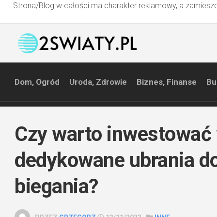
Strona/Blog w całości ma charakter reklamowy, a zamieszc
Przejdź
do
treści
Dom, Ogród
Uroda, Zdrowie
Biznes, Finanse
Bu
Czy warto inwestować
dedykowane ubrania d
biegania?