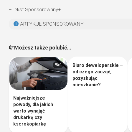
+Tekst Sponsorowany+
ARTYKUŁ SPONSOROWANY
Możesz także polubić...
Biuro deweloperskie –
0
0
od czego zacząć,
pozyskując
mieszkanie?
Najważniejsze
powody, dla jakich
warto wynająć
drukarkę czy
kserokopiarkę