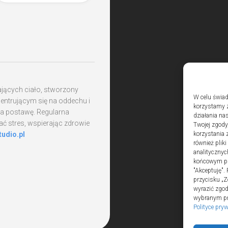
ających ciało, stworzony
W celu świad
entrującym się na oddechu i
korzystamy z
ia postawę. Regularna
działania nas
 stres, wspierając zdrowie
Twojej zgody
tudio.pl
korzystania 
również plik
analitycznyc
końcowym pli
"Akceptuję".
przycisku „Z
wyrazić zgo
wybranym prz
Polityce pry