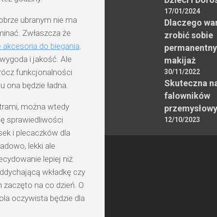
17/01/2024
dobrze ubranym nie ma
Dlaczego wa
ominać. Zwłaszcza że
zrobić sobie
akcesoria do biegania
.
permanentny
 wygoda i jakość. Ale
makijaż
rócz funkcjonalności
30/11/2022
Skuteczna n
tu ona będzie ładna.
falowników
etrami, można wtedy
przemysłow
hę sprawiedliwości
12/10/2023
ek i plecaczków dla
adowo, lekki ale
cydowanie lepiej niż
 oddychającą wkładkę czy
h zaczęto na co dzień. O
la oczywista będzie dla