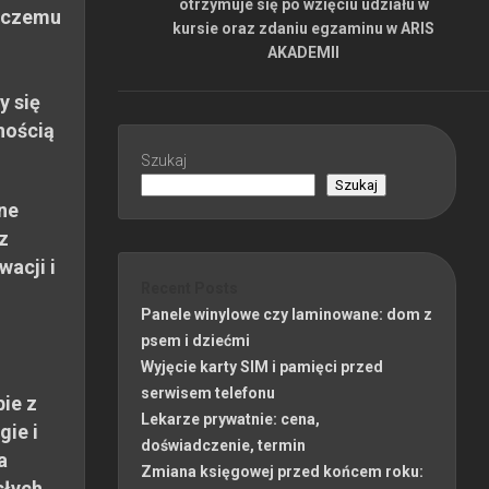
otrzymuje się po wzięciu udziału w
 czemu
kursie oraz zdaniu egzaminu w ARIS
AKADEMII
y się
nością
Szukaj
Szukaj
ne
z
wacji i
Recent Posts
Panele winylowe czy laminowane: dom z
psem i dziećmi
Wyjęcie karty SIM i pamięci przed
serwisem telefonu
ie z
Lekarze prywatnie: cena,
gie i
doświadczenie, termin
a
Zmiana księgowej przed końcem roku:
słych