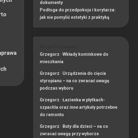
dokumenty
Podłoga do przedpokoju i korytarza:
rto
jak nie pomylić estetyki z praktyką
Recent Comments
aprawa
Grzegorz
-
Wkłady kominkowe do
mieszkania
ych
Grzegorz
-
Urządzenia do cięcia
styropianu – na co zwracać uwagę
podczas wyboru
Grzegorz
-
Łazienka w płytkach-
szpachla oraz inne artykuły potrzebne
do remontu
Grzegorz
-
Buty dla dzieci – na co
zwracać uwagę przy wyborze