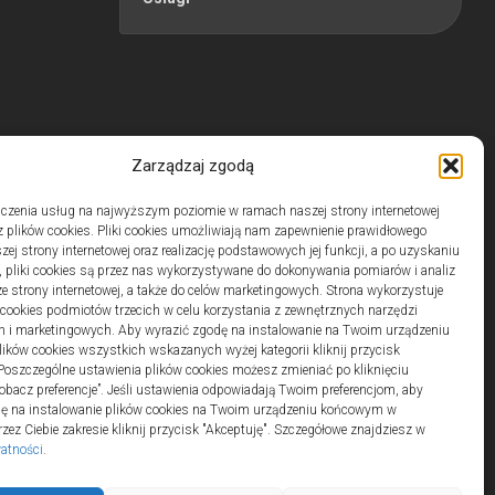
Zarządzaj zgodą
czenia usług na najwyższym poziomie w ramach naszej strony internetowej
 plików cookies. Pliki cookies umożliwiają nam zapewnienie prawidłowego
zej strony internetowej oraz realizację podstawowych jej funkcji, a po uzyskaniu
, pliki cookies są przez nas wykorzystywane do dokonywania pomiarów i analiz
ze strony internetowej, a także do celów marketingowych. Strona wykorzystuje
i cookies podmiotów trzecich w celu korzystania z zewnętrznych narzędzi
h i marketingowych. Aby wyrazić zgodę na instalowanie na Twoim urządzeniu
ków cookies wszystkich wskazanych wyżej kategorii kliknij przycisk
 Poszczególne ustawienia plików cookies możesz zmieniać po kliknięciu
obacz preferencje”. Jeśli ustawienia odpowiadają Twoim preferencjom, aby
dę na instalowanie plików cookies na Twoim urządzeniu końcowym w
ez Ciebie zakresie kliknij przycisk "Akceptuję". Szczegółowe znajdziesz w
watności
.