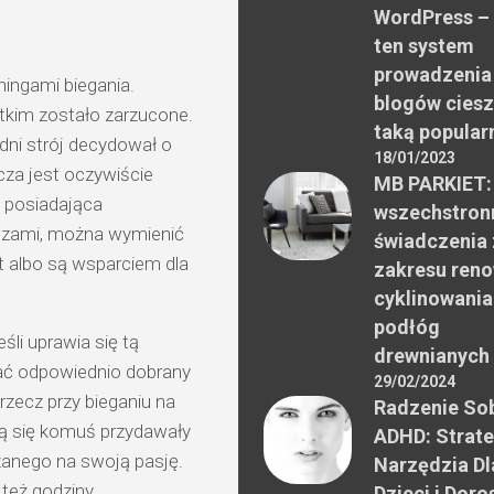
WordPress –
ten system
prowadzenia
ingami biegania.
blogów ciesz
ótkim zostało zarzucone.
taką popular
ni strój decydował o
18/01/2023
cza jest oczywiście
MB PARKIET:
a posiadająca
wszechstron
czami, można wymienić
świadczenia 
t albo są wsparciem dla
zakresu reno
cyklinowania
podłóg
śli uprawia się tą
drewnianych
ać odpowiednio dobrany
29/02/2024
rzecz przy bieganiu na
Radzenie Sob
dą się komuś przydawały
ADHD: Strate
czanego na swoją pasję.
Narzędzia Dl
też godziny.
Dzieci i Doro