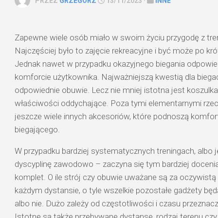
PRZEZ
GRZEGORZ
13/11/2023 ·
INNE
Zapewne wiele osób miało w swoim życiu przygodę z tren
Najczęściej było to zajęcie rekreacyjne i być może po kr
Jednak nawet w przypadku okazyjnego biegania odpowied
komforcie użytkownika. Najważniejszą kwestią dla biega
odpowiednie obuwie. Lecz nie mniej istotna jest koszulk
właściwości oddychające. Poza tymi elementarnymi rze
jeszcze wiele innych akcesoriów, które podnoszą komfor
biegającego.
W przypadku bardziej systematycznych treningach, albo je
dyscyplinę zawodowo – zaczyna się tym bardziej doceni
komplet. O ile strój czy obuwie uważane są za oczywistą 
każdym dystansie, o tyle wszelkie pozostałe gadżety bę
albo nie. Dużo zależy od częstotliwości i czasu przezna
Istotne są także przebywane dystanse, rodzaj terenu czy 