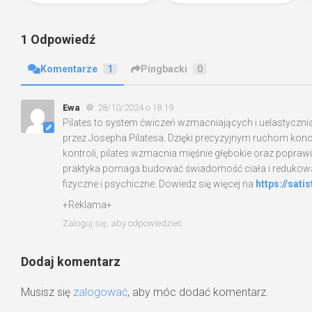
1 Odpowiedź
Komentarze
1
Pingbacki
0
Ewa
28/10/2024 o 18:19
Pilates to system ćwiczeń wzmacniających i uelastyczni
przez Josepha Pilatesa. Dzięki precyzyjnym ruchom konc
kontroli, pilates wzmacnia mięśnie głębokie oraz popraw
praktyka pomaga budować świadomość ciała i redukować
fizyczne i psychiczne. Dowiedz się więcej na
https://satis
+Reklama+
Zaloguj się, aby odpowiedzieć
Dodaj komentarz
Musisz się
zalogować
, aby móc dodać komentarz.