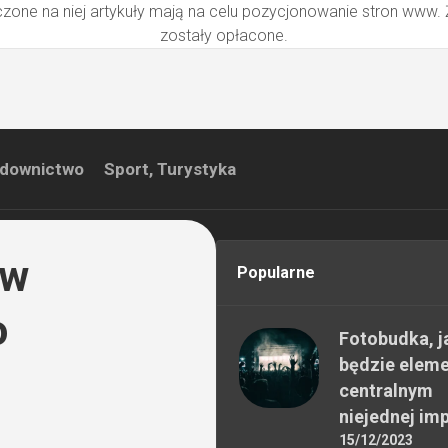
zone na niej artykuły mają na celu pozycjonowanie stron www.
zostały opłacone.
downictwo
Sport, Turystyka
 w
Popularne
o
Fotobudka, j
będzie elem
centralnym
niejednej im
15/12/2023