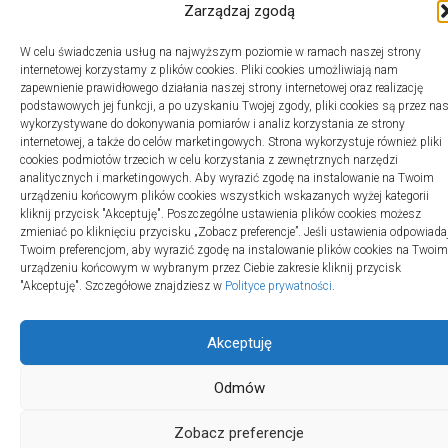
Zarządzaj zgodą
W celu świadczenia usług na najwyższym poziomie w ramach naszej strony
internetowej korzystamy z plików cookies. Pliki cookies umożliwiają nam
zapewnienie prawidłowego działania naszej strony internetowej oraz realizację
2swiaty.pl © 2026. Wszelkie prawa zastrzeżone.
podstawowych jej funkcji, a po uzyskaniu Twojej zgody, pliki cookies są przez na
wykorzystywane do dokonywania pomiarów i analiz korzystania ze strony
internetowej, a także do celów marketingowych. Strona wykorzystuje również pliki
cookies podmiotów trzecich w celu korzystania z zewnętrznych narzędzi
analitycznych i marketingowych. Aby wyrazić zgodę na instalowanie na Twoim
urządzeniu końcowym plików cookies wszystkich wskazanych wyżej kategorii
kliknij przycisk "Akceptuję". Poszczególne ustawienia plików cookies możesz
zmieniać po kliknięciu przycisku „Zobacz preferencje”. Jeśli ustawienia odpowiada
Twoim preferencjom, aby wyrazić zgodę na instalowanie plików cookies na Twoim
urządzeniu końcowym w wybranym przez Ciebie zakresie kliknij przycisk
"Akceptuję". Szczegółowe znajdziesz w
Polityce prywatności
.
Akceptuję
Odmów
Zobacz preferencje