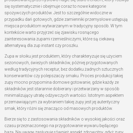
się systematycznie i obejmuje coraz to nowe kategorie
spożywczych produktów. Jest to szczególnie widoczne w
przypadku dań gotowych, gdzie zamienniki przemysłowe ustępują
miejsca produktom wytwarzanym w tradycyjny sposób. W tym
kontekście warto przyjrzeć się zjawisku rosnącego
zainteresowania zupami rzemieślniczymi, które są ciekawą
alternatywą dla zup instant czy proszku.
Zupa w słoiku jest produktem, który charakteryzuje się użyciem
sezonowych, świeżych składników, później przygotowanych
według tradycyjnych receptur, bez dodatku żadnych sztucznych
konserwantów czy polepszaczy smaku. Proces produkcji takiej
zupy mocno przypomina domowe gotowanie, gdzie każdy ze
składników jest starannie dobierany i przetwarzany w sposób
minimalizujący utratę odżywczych wartości. Istotnym aspektem
przemawiającym za wybraniem takiej zupy jest jej autentyczny
smak, który różni się znacząco od masowych produktów.
Bierze się to z zastosowania składników o wysokiej jakości oraz
czasu przeznaczonego na przygotowanie wywaru będącego
bazą. Na uwagę zasługuje również aspekt zdrowotny, gdyż zupy