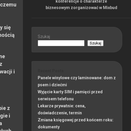
konferencje o charakterze
 czemu
biznesowym zorganizować w Mixbud
y się
nością
Szukaj
Szukaj
ne
z
wacji i
Recent Posts
Panele winylowe czy laminowane: dom z
psem i dziećmi
Wyjęcie karty SIM i pamięci przed
serwisem telefonu
Lekarze prywatnie: cena,
ie z
doświadczenie, termin
gie i
Zmiana księgowej przed końcem roku:
a
dokumenty
słych