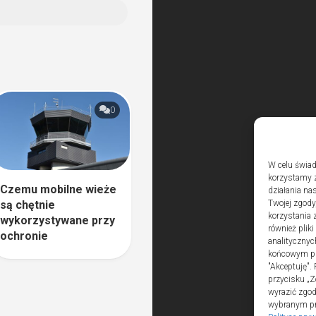
0
W celu świad
korzystamy z
Czemu mobilne wieże
działania nas
są chętnie
Twojej zgody
korzystania 
wykorzystywane przy
również plik
ochronie
analitycznyc
końcowym pli
"Akceptuję".
przycisku „Z
wyrazić zgo
wybranym prz