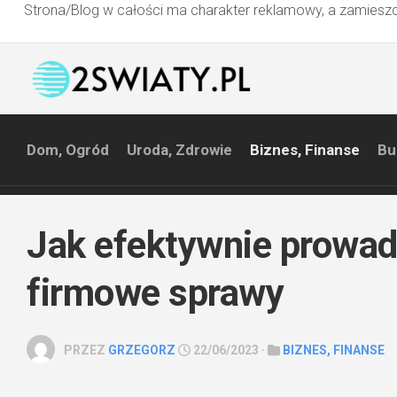
Strona/Blog w całości ma charakter reklamowy, a zamieszc
Przejdź
do
treści
Dom, Ogród
Uroda, Zdrowie
Biznes, Finanse
Bu
Jak efektywnie prowad
firmowe sprawy
PRZEZ
GRZEGORZ
22/06/2023 ·
BIZNES, FINANSE