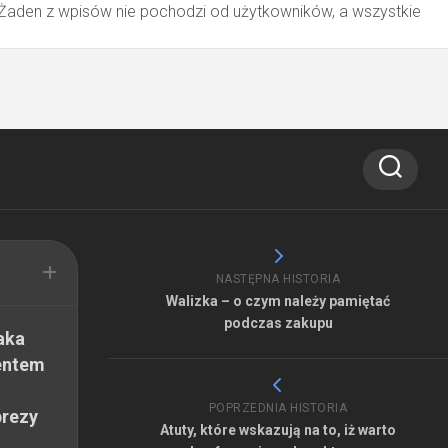
 Żaden z wpisów nie pochodzi od użytkowników, a wszystkie
NASTĘPNA HISTORIA
Walizka – o czym należy pamiętać
podczas zakupu
aka
entem
POPRZEDNIA HISTORIA
prezy
Atuty, które wskazują na to, iż warto