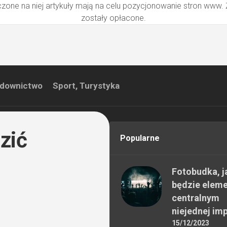
zone na niej artykuły mają na celu pozycjonowanie stron www.
zostały opłacone.
downictwo
Sport, Turystyka
zić
Popularne
Fotobudka, j
będzie elem
centralnym
niejednej im
15/12/2023