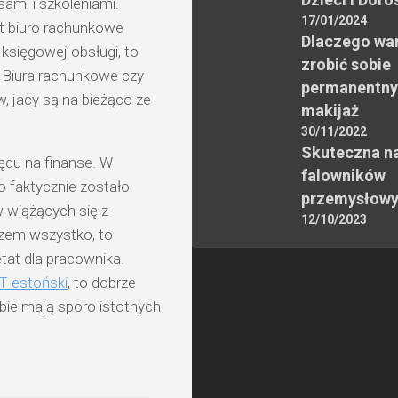
ami i szkoleniami.
17/01/2024
st biuro rachunkowe
Dlaczego wa
księgowej obsługi, to
zrobić sobie
 Biura rachunkowe czy
permanentny
w, jacy są na bieżąco ze
makijaż
30/11/2022
Skuteczna n
ędu na finanse. W
falowników
o faktycznie zostało
przemysłow
 wiążących się z
12/10/2023
azem wszystko, to
etat dla pracownika.
T estoński
, to dobrze
obie mają sporo istotnych