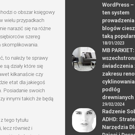
WordPress –
 chodzi o obszar księgowy
ten system
e w wielu przypadkach
prowadzenia
blogów ciesz
nie narazić się na różne
taką popular
dsiębiorców szereg
18/01/2023
 skomplikowania.
MB PARKIET:
ć, to należy te sprawy
wszechstron
świadczenia 
 są działy które się
zakresu reno
wet kilkanaście czy
cyklinowania
zie etat dla jakiegoś
podłóg
m. Posiadanie swoich
drewnianych
y innymi takich że będą
29/02/2024
Radzenie Sob
ADHD: Strate
z tego tytułu
Narzędzia Dl
 lecz również i
Dzieci i Doro