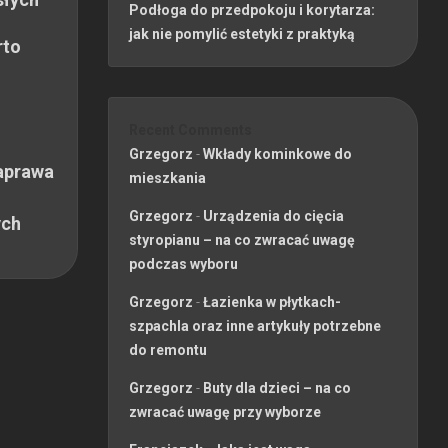
Podłoga do przedpokoju i korytarza:
jak nie pomylić estetyki z praktyką
rto
Recent Comments
Grzegorz
-
Wkłady kominkowe do
aprawa
mieszkania
Grzegorz
-
Urządzenia do cięcia
ych
styropianu – na co zwracać uwagę
podczas wyboru
Grzegorz
-
Łazienka w płytkach-
szpachla oraz inne artykuły potrzebne
do remontu
Grzegorz
-
Buty dla dzieci – na co
zwracać uwagę przy wyborze