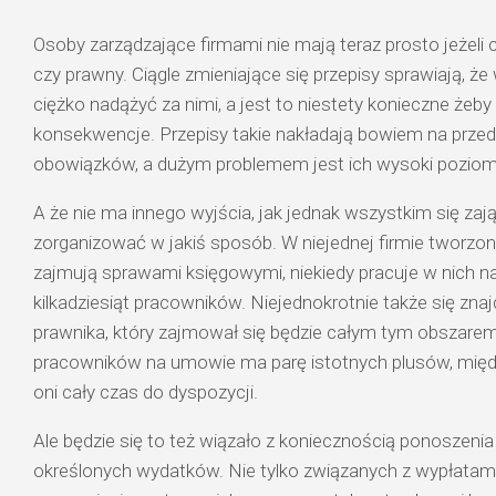
Osoby zarządzające firmami nie mają teraz prosto jeżeli
czy prawny. Ciągle zmieniające się przepisy sprawiają, ż
ciężko nadążyć za nimi, a jest to niestety konieczne żeby 
konsekwencje. Przepisy takie nakładają bowiem na prze
obowiązków, a dużym problemem jest ich wysoki poziom
A że nie ma innego wyjścia, jak jednak wszystkim się zają
zorganizować w jakiś sposób. W niejednej firmie tworzone
zajmują sprawami księgowymi, niekiedy pracuje w nich na
kilkadziesiąt pracowników. Niejednokrotnie także się znajd
prawnika, który zajmował się będzie całym tym obszare
pracowników na umowie ma parę istotnych plusów, międz
oni cały czas do dyspozycji.
Ale będzie się to też wiązało z koniecznością ponoszenia 
określonych wydatków. Nie tylko związanych z wypłatami,