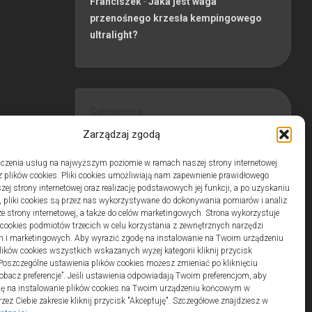
Franciszek
-
Jaka jest waga
przenośnego krzesła kempingowego
ultralight?
Categories
ARTYKUŁ SPONSOROWANY
Zarządzaj zgodą
Biznes, Finanse
Budownictwo
czenia usług na najwyższym poziomie w ramach naszej strony internetowej
 plików cookies. Pliki cookies umożliwiają nam zapewnienie prawidłowego
Dom, Ogród
zej strony internetowej oraz realizację podstawowych jej funkcji, a po uzyskaniu
Edukacja
, pliki cookies są przez nas wykorzystywane do dokonywania pomiarów i analiz
Edukacja, Rozrywka
ze strony internetowej, a także do celów marketingowych. Strona wykorzystuje
i cookies podmiotów trzecich w celu korzystania z zewnętrznych narzędzi
Inne
h i marketingowych. Aby wyrazić zgodę na instalowanie na Twoim urządzeniu
Pozostałe
ków cookies wszystkich wskazanych wyżej kategorii kliknij przycisk
Sport, Turystyka
 Poszczególne ustawienia plików cookies możesz zmieniać po kliknięciu
obacz preferencje”. Jeśli ustawienia odpowiadają Twoim preferencjom, aby
Uroda, Zdrowie
dę na instalowanie plików cookies na Twoim urządzeniu końcowym w
Usługi
ez Ciebie zakresie kliknij przycisk "Akceptuję". Szczegółowe znajdziesz w