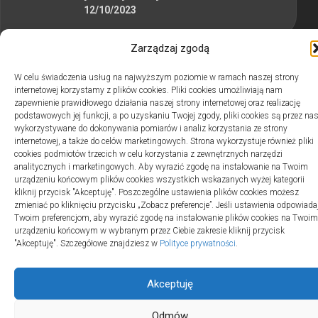
12/10/2023
Zarządzaj zgodą
W celu świadczenia usług na najwyższym poziomie w ramach naszej strony
internetowej korzystamy z plików cookies. Pliki cookies umożliwiają nam
2swiaty.pl © 2026. Wszelkie prawa zastrzeżone.
zapewnienie prawidłowego działania naszej strony internetowej oraz realizację
podstawowych jej funkcji, a po uzyskaniu Twojej zgody, pliki cookies są przez na
wykorzystywane do dokonywania pomiarów i analiz korzystania ze strony
internetowej, a także do celów marketingowych. Strona wykorzystuje również pliki
cookies podmiotów trzecich w celu korzystania z zewnętrznych narzędzi
analitycznych i marketingowych. Aby wyrazić zgodę na instalowanie na Twoim
urządzeniu końcowym plików cookies wszystkich wskazanych wyżej kategorii
kliknij przycisk "Akceptuję". Poszczególne ustawienia plików cookies możesz
zmieniać po kliknięciu przycisku „Zobacz preferencje”. Jeśli ustawienia odpowiada
Twoim preferencjom, aby wyrazić zgodę na instalowanie plików cookies na Twoim
urządzeniu końcowym w wybranym przez Ciebie zakresie kliknij przycisk
"Akceptuję". Szczegółowe znajdziesz w
Polityce prywatności
.
Akceptuję
Odmów