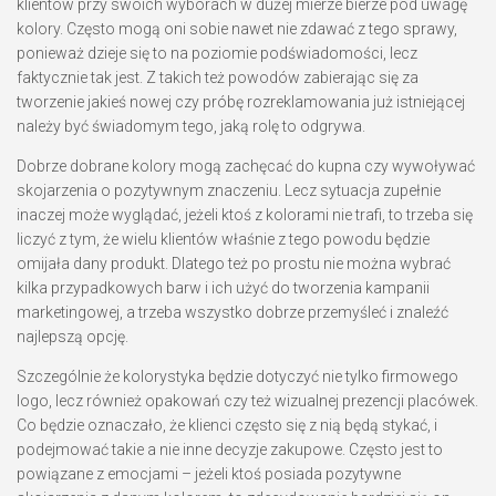
klientów przy swoich wyborach w dużej mierze bierze pod uwagę
kolory. Często mogą oni sobie nawet nie zdawać z tego sprawy,
ponieważ dzieje się to na poziomie podświadomości, lecz
faktycznie tak jest. Z takich też powodów zabierając się za
tworzenie jakieś nowej czy próbę rozreklamowania już istniejącej
należy być świadomym tego, jaką rolę to odgrywa.
Dobrze dobrane kolory mogą zachęcać do kupna czy wywoływać
skojarzenia o pozytywnym znaczeniu. Lecz sytuacja zupełnie
inaczej może wyglądać, jeżeli ktoś z kolorami nie trafi, to trzeba się
liczyć z tym, że wielu klientów właśnie z tego powodu będzie
omijała dany produkt. Dlatego też po prostu nie można wybrać
kilka przypadkowych barw i ich użyć do tworzenia kampanii
marketingowej, a trzeba wszystko dobrze przemyśleć i znaleźć
najlepszą opcję.
Szczególnie że kolorystyka będzie dotyczyć nie tylko firmowego
logo, lecz również opakowań czy też wizualnej prezencji placówek.
Co będzie oznaczało, że klienci często się z nią będą stykać, i
podejmować takie a nie inne decyzje zakupowe. Często jest to
powiązane z emocjami – jeżeli ktoś posiada pozytywne