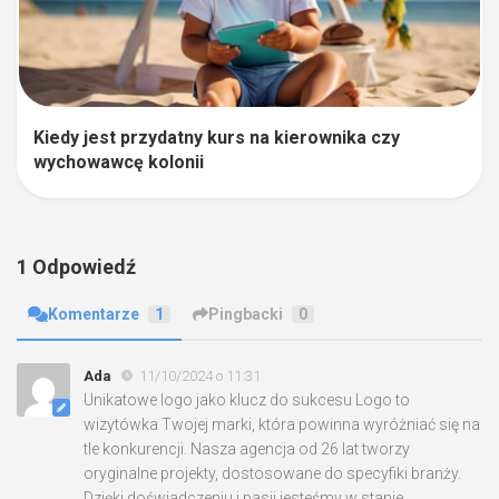
Kiedy jest przydatny kurs na kierownika czy
wychowawcę kolonii
1 Odpowiedź
Komentarze
1
Pingbacki
0
Ada
11/10/2024 o 11:31
Unikatowe logo jako klucz do sukcesu Logo to
wizytówka Twojej marki, która powinna wyróżniać się na
tle konkurencji. Nasza agencja od 26 lat tworzy
oryginalne projekty, dostosowane do specyfiki branży.
Dzięki doświadczeniu i pasji jesteśmy w stanie