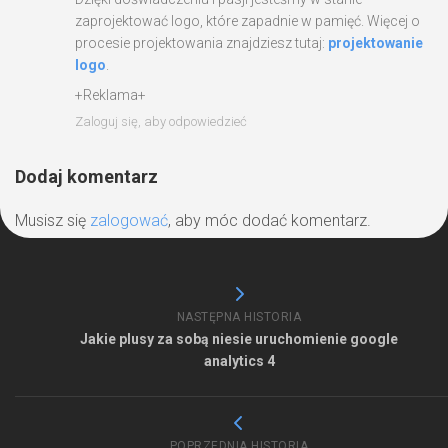
zaprojektować logo, które zapadnie w pamięć. Więcej o
procesie projektowania znajdziesz tutaj:
projektowanie
logo
.
+Reklama+
Zaloguj się, aby odpowiedzieć
Dodaj komentarz
Musisz się
zalogować
, aby móc dodać komentarz.
NASTĘPNA HISTORIA
Jakie plusy za sobą niesie uruchomienie google
analytics 4
POPRZEDNIA HISTORIA