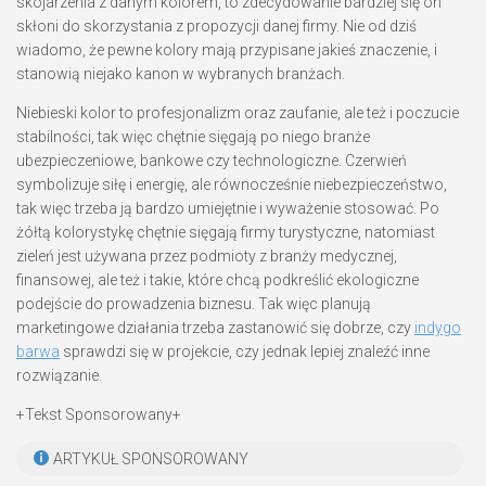
skojarzenia z danym kolorem, to zdecydowanie bardziej się on
skłoni do skorzystania z propozycji danej firmy. Nie od dziś
wiadomo, że pewne kolory mają przypisane jakieś znaczenie, i
stanowią niejako kanon w wybranych branżach.
Niebieski kolor to profesjonalizm oraz zaufanie, ale też i poczucie
stabilności, tak więc chętnie sięgają po niego branże
ubezpieczeniowe, bankowe czy technologiczne. Czerwień
symbolizuje siłę i energię, ale równocześnie niebezpieczeństwo,
tak więc trzeba ją bardzo umiejętnie i wyważenie stosować. Po
żółtą kolorystykę chętnie sięgają firmy turystyczne, natomiast
zieleń jest używana przez podmioty z branży medycznej,
finansowej, ale też i takie, które chcą podkreślić ekologiczne
podejście do prowadzenia biznesu. Tak więc planują
marketingowe działania trzeba zastanowić się dobrze, czy
indygo
barwa
sprawdzi się w projekcie, czy jednak lepiej znaleźć inne
rozwiązanie.
+Tekst Sponsorowany+
ARTYKUŁ SPONSOROWANY