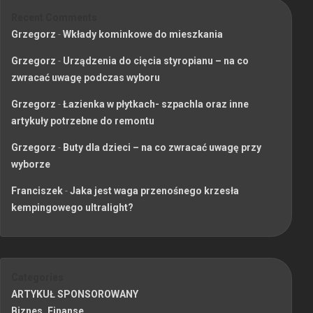
Recent Comments
Grzegorz
-
Wkłady kominkowe do mieszkania
Grzegorz
-
Urządzenia do cięcia styropianu – na co
zwracać uwagę podczas wyboru
Grzegorz
-
Łazienka w płytkach- szpachla oraz inne
artykuły potrzebne do remontu
Grzegorz
-
Buty dla dzieci – na co zwracać uwagę przy
wyborze
Franciszek
-
Jaka jest waga przenośnego krzesła
kempingowego ultralight?
Categories
ARTYKUŁ SPONSOROWANY
Biznes, Finanse