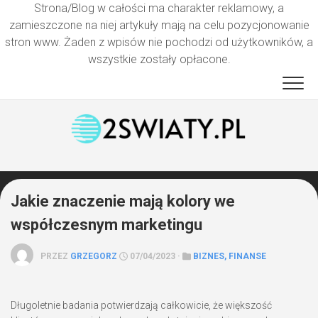
Strona/Blog w całości ma charakter reklamowy, a
zamieszczone na niej artykuły mają na celu pozycjonowanie
stron www. Żaden z wpisów nie pochodzi od użytkowników, a
wszystkie zostały opłacone.
Przejdź
do
treści
Jakie znaczenie mają kolory we
współczesnym marketingu
PRZEZ
GRZEGORZ
07/04/2023 ·
BIZNES, FINANSE
Długoletnie badania potwierdzają całkowicie, że większość