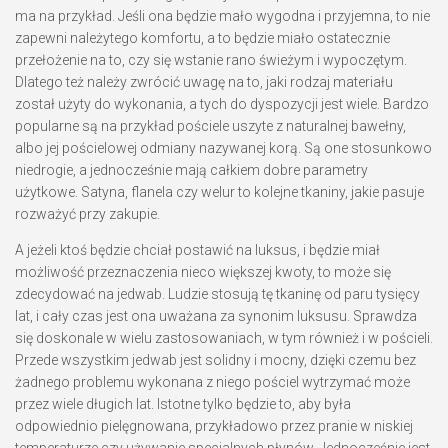
ma na przykład. Jeśli ona będzie mało wygodna i przyjemna, to nie
zapewni należytego komfortu, a to będzie miało ostatecznie
przełożenie na to, czy się wstanie rano świeżym i wypoczętym.
Dlatego też należy zwrócić uwagę na to, jaki rodzaj materiału
został użyty do wykonania, a tych do dyspozycji jest wiele. Bardzo
popularne są na przykład pościele uszyte z naturalnej bawełny,
albo jej pościelowej odmiany nazywanej korą. Są one stosunkowo
niedrogie, a jednocześnie mają całkiem dobre parametry
użytkowe. Satyna, flanela czy welur to kolejne tkaniny, jakie pasuje
rozważyć przy zakupie.
A jeżeli ktoś będzie chciał postawić na luksus, i będzie miał
możliwość przeznaczenia nieco większej kwoty, to może się
zdecydować na jedwab. Ludzie stosują tę tkaninę od paru tysięcy
lat, i cały czas jest ona uważana za synonim luksusu. Sprawdza
się doskonale w wielu zastosowaniach, w tym również i w pościeli.
Przede wszystkim jedwab jest solidny i mocny, dzięki czemu bez
żadnego problemu wykonana z niego pościel wytrzymać może
przez wiele długich lat. Istotne tylko będzie to, aby była
odpowiednio pielęgnowana, przykładowo przez pranie w niskiej