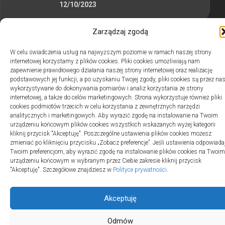
12/10/2023
Zarządzaj zgodą
W celu świadczenia usług na najwyższym poziomie w ramach naszej strony
internetowej korzystamy z plików cookies. Pliki cookies umożliwiają nam
2swiaty.pl © 2026. Wszelkie prawa zastrzeżone.
zapewnienie prawidłowego działania naszej strony internetowej oraz realizację
podstawowych jej funkcji, a po uzyskaniu Twojej zgody, pliki cookies są przez na
wykorzystywane do dokonywania pomiarów i analiz korzystania ze strony
internetowej, a także do celów marketingowych. Strona wykorzystuje również pliki
cookies podmiotów trzecich w celu korzystania z zewnętrznych narzędzi
analitycznych i marketingowych. Aby wyrazić zgodę na instalowanie na Twoim
urządzeniu końcowym plików cookies wszystkich wskazanych wyżej kategorii
kliknij przycisk "Akceptuję". Poszczególne ustawienia plików cookies możesz
zmieniać po kliknięciu przycisku „Zobacz preferencje”. Jeśli ustawienia odpowiada
Twoim preferencjom, aby wyrazić zgodę na instalowanie plików cookies na Twoim
urządzeniu końcowym w wybranym przez Ciebie zakresie kliknij przycisk
"Akceptuję". Szczegółowe znajdziesz w
Polityce prywatności
.
Akceptuję
Odmów