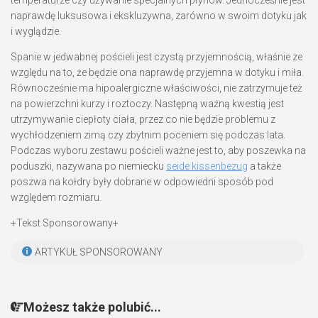
temperaturze czy używanie specjalnych płynów. Jednocześnie jest
naprawdę luksusowa i ekskluzywna, zarówno w swoim dotyku jak
i wyglądzie.
Spanie w jedwabnej pościeli jest czystą przyjemnością, właśnie ze
względu na to, że będzie ona naprawdę przyjemna w dotyku i miła.
Równocześnie ma hipoalergiczne właściwości, nie zatrzymuje też
na powierzchni kurzy i roztoczy. Następną ważną kwestią jest
utrzymywanie ciepłoty ciała, przez co nie będzie problemu z
wychłodzeniem zimą czy zbytnim poceniem się podczas lata.
Podczas wyboru zestawu pościeli ważne jest to, aby poszewka na
poduszki, nazywana po niemiecku
seide kissenbezug
a także
poszwa na kołdry były dobrane w odpowiedni sposób pod
względem rozmiaru.
+Tekst Sponsorowany+
ARTYKUŁ SPONSOROWANY
Możesz także polubić...