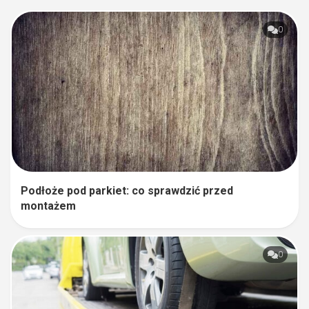
0
Podłoże pod parkiet: co sprawdzić przed
montażem
0