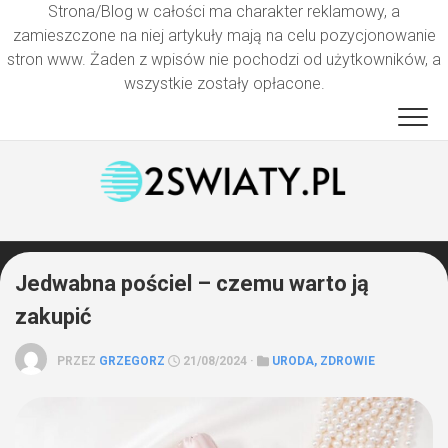
Strona/Blog w całości ma charakter reklamowy, a
zamieszczone na niej artykuły mają na celu pozycjonowanie
stron www. Żaden z wpisów nie pochodzi od użytkowników, a
wszystkie zostały opłacone.
Przejdź
do
treści
Jedwabna pościel – czemu warto ją
zakupić
PRZEZ
GRZEGORZ
21/08/2024 ·
URODA, ZDROWIE