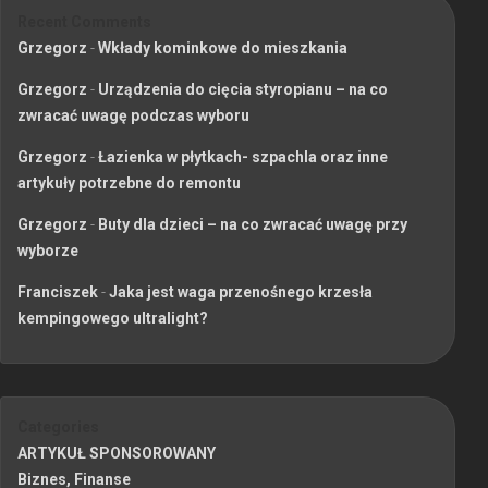
Recent Comments
Grzegorz
-
Wkłady kominkowe do mieszkania
Grzegorz
-
Urządzenia do cięcia styropianu – na co
zwracać uwagę podczas wyboru
Grzegorz
-
Łazienka w płytkach- szpachla oraz inne
artykuły potrzebne do remontu
Grzegorz
-
Buty dla dzieci – na co zwracać uwagę przy
wyborze
Franciszek
-
Jaka jest waga przenośnego krzesła
kempingowego ultralight?
Categories
ARTYKUŁ SPONSOROWANY
Biznes, Finanse