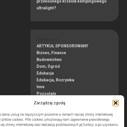
przenośnego krzesła kempingowego
ultralight?
Categories
ARTYKUŁ SPONSOROWANY
Biznes, Finanse
Budownictwo
Dom, Ogród
Edukacja
Edukacja, Rozrywka
Inne
Pozostałe
Sport, Turystyka
Zarządzaj zgodą
Uroda, Zdrowie
Usługi
czenia usług na najwyższym poziomie w ramach naszej strony internetowej
 plików cookies. Pliki cookies umożliwiają nam zapewnienie prawidłowego
zej strony internetowej oraz realizację podstawowych jej funkcji, a po uzyskaniu