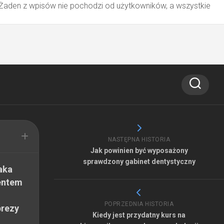
 Żaden z wpisów nie pochodzi od użytkowników, a wszystkie
NASTĘPNA HISTORIA
Jak powinien być wyposażony
sprawdzony gabinet dentystyczny
aka
entem
POPRZEDNIA HISTORIA
prezy
Kiedy jest przydatny kurs na