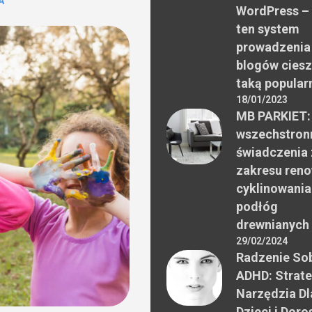
A
WordPress –
ten system
prowadzenia
blogów ciesz
taką popular
18/01/2023
MB PARKIET:
wszechstron
świadczenia 
zakresu reno
cyklinowania
podłóg
drewnianych
29/02/2024
Radzenie Sob
ADHD: Strate
Narzędzia Dl
Dzieci i Doro