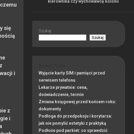
kierownika czy wychowawcę kolonii
 czemu
y się
Szukaj
nością
Szukaj
ne
z
Recent Posts
wacji i
Wyjęcie karty SIM i pamięci przed
serwisem telefonu
Lekarze prywatnie: cena,
doświadczenie, termin
Zmiana księgowej przed końcem roku:
dokumenty
ie z
Podłoga do przedpokoju i korytarza:
gie i
jak nie pomylić estetyki z praktyką
a
Podłoże pod parkiet: co sprawdzić
słych