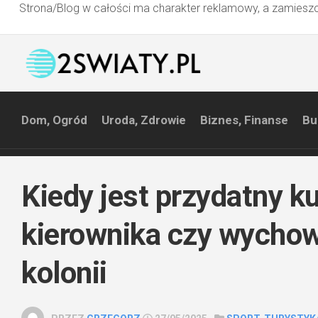
Strona/Blog w całości ma charakter reklamowy, a zamieszc
Przejdź
do
treści
Dom, Ogród
Uroda, Zdrowie
Biznes, Finanse
Bu
Kiedy jest przydatny k
kierownika czy wycho
kolonii