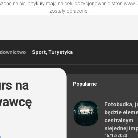
zone na niej artykuły mają na celu pozycjonowanie stron www.
zostały opłacone.
downictwo
Sport, Turystyka
urs na
Popularne
wawcę
Fotobudka, j
będzie elem
centralnym
niejednej im
15/12/2023