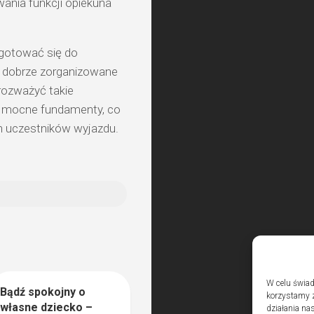
wania funkcji opiekuna
gotować się do
i dobrze zorganizowane
rozważyć takie
aje mocne fundamenty, co
ch uczestników wyjazdu.
W celu świad
Bądź spokojny o
0
korzystamy z
własne dziecko –
działania nas