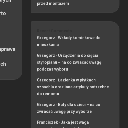
przed montażem
rto
Recent Comments
Grzegorz
-
Wkłady kominkowe do
mieszkania
aprawa
Grzegorz
-
Urządzenia do cięcia
styropianu – na co zwracać uwagę
ych
podczas wyboru
Grzegorz
-
Łazienka w płytkach-
szpachla oraz inne artykuły potrzebne
do remontu
Grzegorz
-
Buty dla dzieci – na co
zwracać uwagę przy wyborze
Franciszek
-
Jaka jest waga