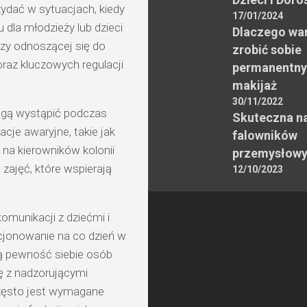
ydać w sytuacjach, kiedy
17/01/2024
dla młodzieży lub dzieci
Dlaczego wa
zy odnoszącej się do
zrobić sobie
raz kluczowych regulacji
permanentny
makijaż
30/11/2022
mogą wystąpić podczas
Skuteczna n
cje awaryjne, takie jak
falowników
 na kierowników kolonii
przemysłow
zajęć, które wspierają
12/10/2023
omunikacji z dziećmi i
cjonowanie na co dzień w
ą pewność siebie osób
ę z nadzorującymi
często jest wymagane