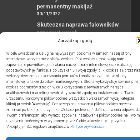
permanentny makijaż
30/11/2022
Skuteczna naprawa falowników
przemysłowych
12/10/2023
Zarządzaj zgodą
W celu świadczenia usług na najwyższym poziomie w ramach naszej strony
internetowej korzystamy z plików cookies. Pliki cookies umożliwiają nam
zapewnienie prawidłowego działania naszej strony internetowej oraz realizację
podstawowych jej funkcji, a po uzyskaniu Twojej zgody, pliki cookies są przez na
wykorzystywane do dokonywania pomiarów i analiz korzystania ze strony
2swiaty.pl © 2026. Wszelkie prawa zastrzeżone.
internetowej, a także do celów marketingowych. Strona wykorzystuje również pliki
cookies podmiotów trzecich w celu korzystania z zewnętrznych narzędzi
analitycznych i marketingowych. Aby wyrazić zgodę na instalowanie na Twoim
urządzeniu końcowym plików cookies wszystkich wskazanych wyżej kategorii
kliknij przycisk "Akceptuję". Poszczególne ustawienia plików cookies możesz
zmieniać po kliknięciu przycisku „Zobacz preferencje”. Jeśli ustawienia odpowiada
Twoim preferencjom, aby wyrazić zgodę na instalowanie plików cookies na Twoim
urządzeniu końcowym w wybranym przez Ciebie zakresie kliknij przycisk
"Akceptuję". Szczegółowe znajdziesz w
Polityce prywatności
.