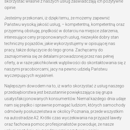
skorzystać właśnie z naszych usług zaświadczają ich pozytywne
opinie.
Jesteśmy przekonani, iż dzięki temu, że możemy zapewnić
Państwu wysoką jakość usług, – kompetentną, kompetentną oraz
przyjemną obsługę, prędkość w dotarciu na miejsce zdarzenia,
interesujące ceny proponowanych usług, niezwykle dobry stan
techniczny pojazdów, jakie wykorzystujemy w opisującej nas
pracy, także dołączycie do tego grona. Zachęcamy do
zaznajomienia się ze detalami prowadzonej przez nas pełnej
oferty, a w razie jakichkolwiek wątpliwości do skontaktowania się z
naszymi pracobiorcami, jacy na pewno udzielą Państwu
wyczerpujących wyjaśnień.
Najlepszym dowodem na to, iż warto skorzystać z usług naszego
przedsiębiorstwa jest bezustannie powiększająca się grupa
usatysfakcjonowanych konsumentów. Niemal każdego dnia udaje
nam się prędko i sprawnie pomagać ludziom, których samochody
odmówiły posłuszeństwa w okolicy Poznania, przede wszystkim
na autostradzie A2. Krótki czas wyczekiwania na przyjazd lawety
oraz fachowa pomoc profesjonalistów powoduje, że nasze