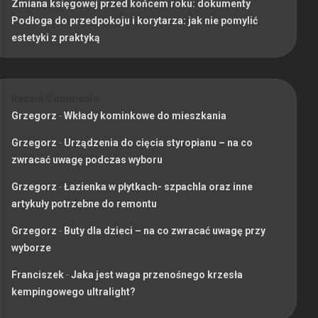
Zmiana księgowej przed końcem roku: dokumenty
Podłoga do przedpokoju i korytarza: jak nie pomylić
estetyki z praktyką
Recent Comments
Grzegorz
-
Wkłady kominkowe do mieszkania
Grzegorz
-
Urządzenia do cięcia styropianu – na co
zwracać uwagę podczas wyboru
Grzegorz
-
Łazienka w płytkach- szpachla oraz inne
artykuły potrzebne do remontu
Grzegorz
-
Buty dla dzieci – na co zwracać uwagę przy
wyborze
Franciszek
-
Jaka jest waga przenośnego krzesła
kempingowego ultralight?