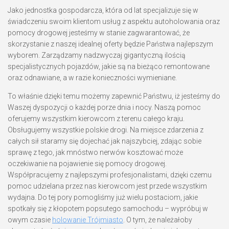
Jako jednostka gospodarcza, która od lat specjalizuje się w
świadczeniu swoim klientom usług z aspektu autoholowania oraz
pomocy drogowej jesteśmy w stanie zagwarantować, że
skorzystanie z naszej idealnej oferty będzie Państwa najlepszym
wyborem. Zarządzamy nadzwyczaj gigantyczną ilością
specjalistycznych pojazdów, jakie są na bieżąco remontowane
oraz odnawiane, a w razie konieczności wymieniane.
To właśnie dzięki temu możemy zapewnić Państwu, iż jesteśmy do
Waszej dyspozycji o każdej porze dnia i nocy. Naszą pomoc
oferujemy wszystkim kierowcom z terenu całego kraju.
Obsługujemy wszystkie polskie drogi. Na miejsce zdarzenia z
całych sił staramy się dojechać jak najszybciej, zdając sobie
sprawę z tego, jak mnóstwo nerwów kosztować może
oczekiwanie na pojawienie się pomocy drogowej.
Współpracujemy z najlepszymi profesjonalistami, dzięki czemu
pomoc udzielana przez nas kierowcom jest przede wszystkim
wydajna. Do tej pory pomogliśmy już wielu postaciom, jakie
spotkały się z kłopotem popsutego samochodu – wypróbuj w
owym czasie
holowanie Trójmiasto
. O tym, że należałoby