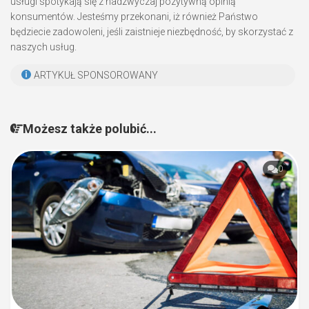
usługi spotykają się z nadzwyczaj pozytywną opinią
konsumentów. Jesteśmy przekonani, iż również Państwo
będziecie zadowoleni, jeśli zaistnieje niezbędność, by skorzystać z
naszych usług.
ARTYKUŁ SPONSOROWANY
Możesz także polubić...
0