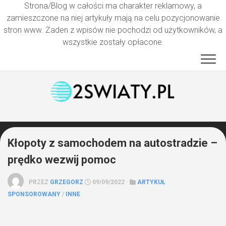
Strona/Blog w całości ma charakter reklamowy, a
zamieszczone na niej artykuły mają na celu pozycjonowanie
stron www. Żaden z wpisów nie pochodzi od użytkowników, a
wszystkie zostały opłacone.
Przejdź
do
treści
Kłopoty z samochodem na autostradzie –
prędko wezwij pomoc
PRZEZ
GRZEGORZ
09/09/2022 ·
ARTYKUŁ
SPONSOROWANY
/
INNE