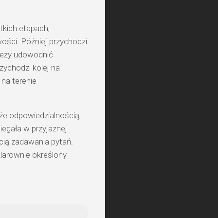
tkich etapach,
ości. Później przychodzi
ależy udowodnić
zychodzi kolej na
 na terenie
kże odpowiedzialnością,
biegała w przyjaznej
cią zadawania pytań.
klarownie określony