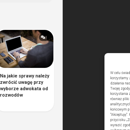
1
W celu świad
Na jakie sprawy należy
korzystamy z
zwrócić uwagę przy
działania nas
wyborze adwokata od
Twojej zgody
korzystania 
rozwodów
również plik
analitycznyc
końcowym pli
"Akceptuję".
przycisku „Z
wyrazić zgo