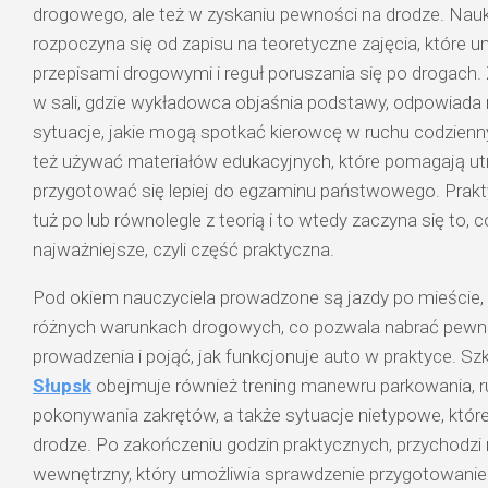
drogowego, ale też w zyskaniu pewności na drodze. Nauk
rozpoczyna się od zapisu na teoretyczne zajęcia, które u
przepisami drogowymi i reguł poruszania się po drogach
w sali, gdzie wykładowca objaśnia podstawy, odpowiada na
sytuacje, jakie mogą spotkać kierowcę w ruchu codzie
też używać materiałów edukacyjnych, które pomagają utrw
przygotować się lepiej do egzaminu państwowego. Prak
tuż po lub równolegle z teorią i to wtedy zaczyna się to, co
najważniejsze, czyli część praktyczna.
Pod okiem nauczyciela prowadzone są jazdy po mieście, 
różnych warunkach drogowych, co pozwala nabrać pewn
prowadzenia i pojąć, jak funkcjonuje auto w praktyce. Sz
Słupsk
obejmuje również trening manewru parkowania, r
pokonywania zakrętów, a także sytuacje nietypowe, które
drodze. Po zakończeniu godzin praktycznych, przychod
wewnętrzny, który umożliwia sprawdzenie przygotowanie