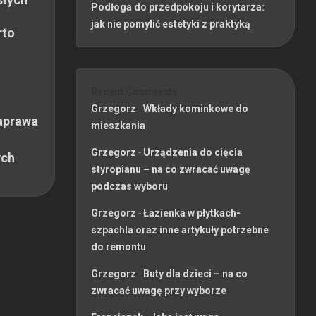
Podłoga do przedpokoju i korytarza:
jak nie pomylić estetyki z praktyką
rto
Recent Comments
Grzegorz
-
Wkłady kominkowe do
aprawa
mieszkania
Grzegorz
-
Urządzenia do cięcia
ych
styropianu – na co zwracać uwagę
podczas wyboru
Grzegorz
-
Łazienka w płytkach-
szpachla oraz inne artykuły potrzebne
do remontu
Grzegorz
-
Buty dla dzieci – na co
zwracać uwagę przy wyborze