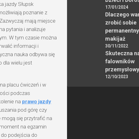
a jazdy Słupsk
17/01/2024
możliwiają poznanie z
Dlaczego wa
. Zazwyczaj mają miejsce
zrobić sobie
 pytania i analizuje
permanentny
nnym. W tym czasie można
makijaż
alić informacji i
30/11/2022
Skuteczna n
tyczna nauka odbywa się
falowników
 dla wielu jest
przemysłow
12/10/2023
na placu ćwiczeń i w
ości podczas
kolenie na
prawo jazdy
uszania pod górę czy
 mogą się przytrafić na
zi moment na egzamin
 do podejścia do