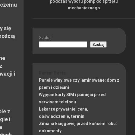
podczas wyboru pomp do sprzętu
 czemu
mechanicznego
y się
nością
Szukaj
Szukaj
ne
z
wacji i
Recent Posts
Panele winylowe czy laminowane: dom z
psem i dziećmi
Wyjęcie karty SIM i pamięci przed
serwisem telefonu
Lekarze prywatnie: cena,
ie z
doświadczenie, termin
gie i
Zmiana księgowej przed końcem roku:
a
dokumenty
słych