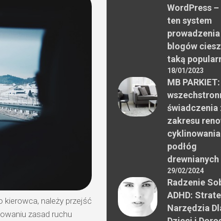
WordPress –
ten system
prowadzenia
blogów ciesz
taką popular
18/01/2023
MB PARKIET:
wszechstron
świadczenia 
zakresu reno
cyklinowania
podłóg
drewnianych
29/02/2024
Radzenie Sob
ADHD: Strate
o kierowca, należy przejść
Narzędzia Dl
nowaniu zasad ruchu
Dzieci i Doro