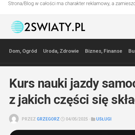
Strona/Blog w całości ma charakter reklamowy, a zamieszc
Przejdź
do
treści
Dom, Ogród
Uroda, Zdrowie
Biznes, Finanse
Bu
Kurs nauki jazdy sam
z jakich części się skł
PRZEZ
GRZEGORZ
04/05/2025 ·
USŁUGI