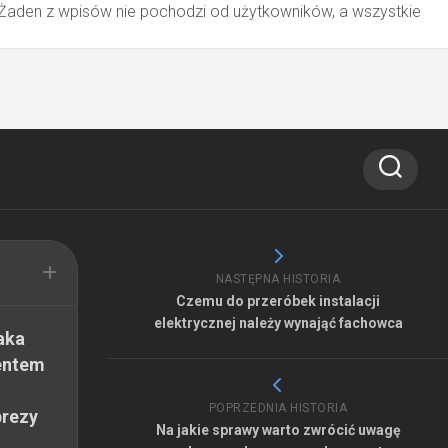
 Żaden z wpisów nie pochodzi od użytkowników, a wszystkie
NASTĘPNA HISTORIA
Czemu do przeróbek instalacji
elektrycznej należy wynająć fachowca
aka
entem
POPRZEDNIA HISTORIA
prezy
Na jakie sprawy warto zwrócić uwagę