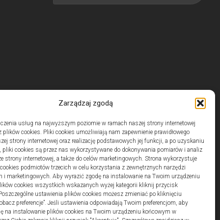
Zarządzaj zgodą
czenia usług na najwyższym poziomie w ramach naszej strony internetowej
 plików cookies. Pliki cookies umożliwiają nam zapewnienie prawidłowego
zej strony internetowej oraz realizację podstawowych jej funkcji, a po uzyskaniu
, pliki cookies są przez nas wykorzystywane do dokonywania pomiarów i analiz
ze strony internetowej, a także do celów marketingowych. Strona wykorzystuje
i cookies podmiotów trzecich w celu korzystania z zewnętrznych narzędzi
h i marketingowych. Aby wyrazić zgodę na instalowanie na Twoim urządzeniu
ków cookies wszystkich wskazanych wyżej kategorii kliknij przycisk
 Poszczególne ustawienia plików cookies możesz zmieniać po kliknięciu
obacz preferencje”. Jeśli ustawienia odpowiadają Twoim preferencjom, aby
dę na instalowanie plików cookies na Twoim urządzeniu końcowym w