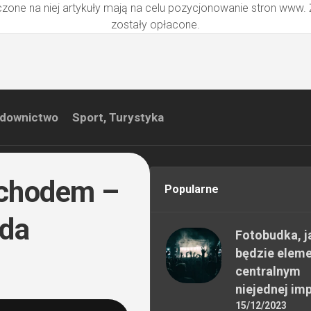
zone na niej artykuły mają na celu pozycjonowanie stron www.
zostały opłacone.
downictwo
Sport, Turystyka
ochodem –
Popularne
ada
Fotobudka, j
będzie elem
centralnym
niejednej im
15/12/2023