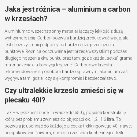
Jaka jest różnica – aluminium a carbon
w krzesłach?
Aluminium to wszechstronny materiał łączący lekkość z dużą
wytrzymałością. Carbon pozwala bardziej zredukować wagę, ale
jest droższy i mniej odporny na bardzo duże przeciążenia
punktowe. Różnica odczuwalna jest przede wszystkim podczas
długiego noszenia ekwipunku oraz tam, gdzie każda „setka” grama
ma znaczenie dla kondycji fizycznej. Carbonowe krzesła
rekomendowane są osobom bardzo sprawnym, aluminium zaś
wygrywa tam, gdzie liczy się kompromis i bezpieczeństwo.
Czy ultralekkie krzesło zmieści się w
plecaku 40l?
Tak – większość modeli o wadze do 650 g posiada konstrukcję,
którą bez problemu zwiniesz do objętości ok. 1,2–1,6 litra. To
pozwala je upchnąć do każdego plecaka trekkingowego 40l, nawet
po spakowaniu śpiwora, namiotu i zestawu kuchennego. Jeśli