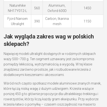
Naturehike
Aluminium,
560
1450
NH17Y012-L
Oxford 600D
Fjord Nansen
Carbon, tkanina
390
1150
Ultralight
mesh
Jak wygląda zakres wag w polskich
sklepach?
Najwięcej modeli ultralight dostępnych w rodzimych sklepach
waży 500–700 g. Ten segment uznawany jest za kompromis
pomiędzy lekkością, wytrzymałością a wygodą. W tej klasie
znajdziesz zarówno prostsze, jak i rozbudowane krzesła z
dodatkowymi kieszeniami i akcesoriami.
Wśród nich często spotkasz modele aluminiowe znanych marek,
które łączą niską wagę z dużym udźwigiem. Krzesła ważące
poniżej 450 g to głównie propozycje dla ultralekkiego trekkingu i
rowerzystów, którzy liczą każdy gram ekwipunku. Przy wyborze
krzesła łatwo o pomyłkę – czasem oszczędność na masie to