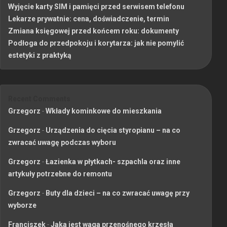
Wyjęcie karty SIM i pamięci przed serwisem telefonu
Lekarze prywatnie: cena, doświadczenie, termin
Zmiana księgowej przed końcem roku: dokumenty
Podłoga do przedpokoju i korytarza: jak nie pomylić
estetyki z praktyką
Recent Comments
Grzegorz
-
Wkłady kominkowe do mieszkania
Grzegorz
-
Urządzenia do cięcia styropianu – na co
zwracać uwagę podczas wyboru
Grzegorz
-
Łazienka w płytkach- szpachla oraz inne
artykuły potrzebne do remontu
Grzegorz
-
Buty dla dzieci – na co zwracać uwagę przy
wyborze
Franciszek
-
Jaka jest waga przenośnego krzesła