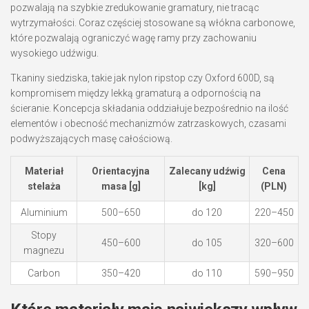
pozwalają na szybkie zredukowanie gramatury, nie tracąc
wytrzymałości. Coraz częściej stosowane są włókna carbonowe,
które pozwalają ograniczyć wagę ramy przy zachowaniu
wysokiego udźwigu.
Tkaniny siedziska, takie jak nylon ripstop czy Oxford 600D, są
kompromisem między lekką gramaturą a odpornością na
ścieranie. Koncepcja składania oddziałuje bezpośrednio na ilość
elementów i obecność mechanizmów zatrzaskowych, czasami
podwyższających masę całościową.
Materiał
Orientacyjna
Zalecany udźwig
Cena
stelaża
masa [g]
[kg]
(PLN)
Aluminium
500–650
do 120
220–450
Stopy
450–600
do 105
320–600
magnezu
Carbon
350–420
do 110
590–950