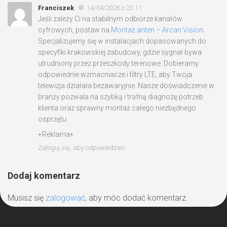
Franciszek
14/04/2026 o 23:11
Jeśli zależy Ci na stabilnym odbiorze kanałów
cyfrowych, postaw na
Montaż anten – Arcan Vision
.
Specjalizujemy się w instalacjach dopasowanych do
specyfiki krakowskiej zabudowy, gdzie sygnał bywa
utrudniony przez przeszkody terenowe. Dobieramy
odpowiednie wzmacniacze i filtry LTE, aby Twoja
telewizja działała bezawaryjnie. Nasze doświadczenie w
branży pozwala na szybką i trafną diagnozę potrzeb
klienta oraz sprawny montaż całego niezbędnego
osprzętu.
+Reklama+
Zaloguj się, aby odpowiedzieć
Dodaj komentarz
Musisz się
zalogować
, aby móc dodać komentarz.