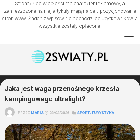
Strona/Blog w całości ma charakter reklamowy, a
zamieszczone na niej artykuły mają na celu pozycjonowanie
stron www. Żaden z wpisów nie pochodzi od użytkowników, a
wszystkie zostały opłacone.
Przejdź
do
treści
Jaka jest waga przenośnego krzesła
kempingowego ultralight?
PRZEZ
MARIA
23/02/2026 ·
SPORT, TURYSTYKA