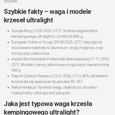
turystyki.
Szybkie fakty – waga i modele
krzeseł ultralight
Google Blog (15.05.2025, UTC): Średnia waga krzesła
kempingowego ultralight to od 460 do 830 g.
European Outdoor Group (09.08.2025, CET): Najczęściej
stosowane materiały to aluminium, stopy magnezu oraz
kompozyty carbonowe.
Instytut Biomechaniki Politechniki Warszawskiej (11.11.2025,
CET): Modele z ramą carbonową mogą ważyć nawet poniżej
390 g.
Raport Outdoor Reviews (22.01.2026, UTC): 86% ultralekkich
krzeseł da się spakować do plecaka 35–45 l.
Rekomendacja: Sprawdź wagę, objętość po złożeniu i
maksymalny udźwig przed zakupem.
Jaka jest typowa waga krzesła
kempingowego ultralight?