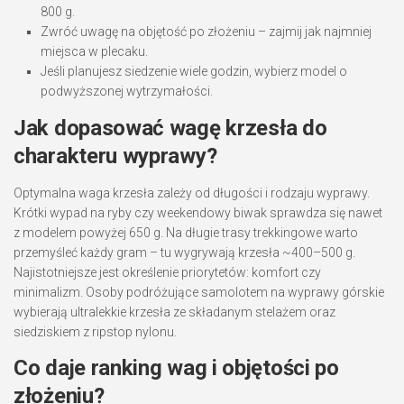
800 g.
Zwróć uwagę na objętość po złożeniu – zajmij jak najmniej
miejsca w plecaku.
Jeśli planujesz siedzenie wiele godzin, wybierz model o
podwyższonej wytrzymałości.
Jak dopasować wagę krzesła do
charakteru wyprawy?
Optymalna waga krzesła zależy od długości i rodzaju wyprawy.
Krótki wypad na ryby czy weekendowy biwak sprawdza się nawet
z modelem powyżej 650 g. Na długie trasy trekkingowe warto
przemyśleć każdy gram – tu wygrywają krzesła ~400–500 g.
Najistotniejsze jest określenie priorytetów: komfort czy
minimalizm. Osoby podróżujące samolotem na wyprawy górskie
wybierają ultralekkie krzesła ze składanym stelażem oraz
siedziskiem z ripstop nylonu.
Co daje ranking wag i objętości po
złożeniu?