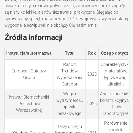
plecaku. Testy terenowe potwierdzają, że nowoczesne ultralight’y
są nie tylko lekkie, ale również trwałe i praktyczne. Sięgając po
sprawdzony sprzęt, masz pewność, że Twoje wyprawy pozostaną
wygodne, a ekwipunek nie obciąży Cię nadmiernie.
Źródła informacji
Instytucja/autor/nazwa
Tytuł
Rok
Czego dotyczy
Raport
Charakterystyka
European Outdoor
Trendów
materiałów,
2025
Group
Wyposażenia
typowe wagi
Outdoor
ultralight
Waga i
Analiza przesileń
Instytut Biomechaniki
wytrzymałość
konstrukcyjnych
Politechniki
2025
sprzętu
i testy
Warszawskiej
biwakowego
laboratoryjne
Porównanie
Testy sprzętu
modeli
Outdoor Reviews
kempingowego
2026