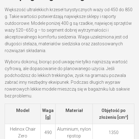
Większość ultralekkich krzeseł turystycznych waży od 450 do 850
g. Takie wartości potwierdzają największe sklepy i raporty
outdoorowe. Modele poniżej 400 g są rzadkie, najwięcej sprzętów
waży 520–650 g – to segment dobrej wytrzymałości i
akceptowalnego komfortu siedzenia. Waga uzależniona jest od
długości stelaża, materiałów siedziska oraz zastosowanych
rozwiązań składania.
Wyboru dokonuj, biorąc pod uwagę nie tylko najniższą wartość
cyfrową, ale dopasowanie do planowanego użycia. Jeśli
podchodzisz do lekkich trekkingów, zysk na gramażu pozwala
zabrać inny niezbędny ekwipunek. Podczas długich wypraw
rowerowych lekkie modele mieszczą się w bagażniku lub sakwie
bez problemu.
Model
Waga
Materiał
Objętość po
[g]
złożeniu [cm³]
Helinox Chair
Aluminium, nylon
490
1350
Zero
ripstop