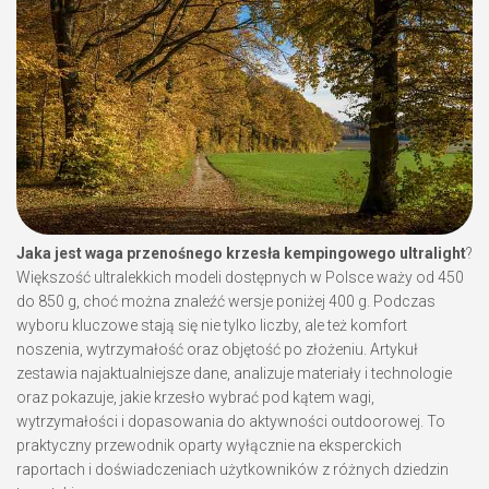
Jaka jest waga przenośnego krzesła kempingowego ultralight
?
Większość ultralekkich modeli dostępnych w Polsce waży od 450
do 850 g, choć można znaleźć wersje poniżej 400 g. Podczas
wyboru kluczowe stają się nie tylko liczby, ale też komfort
noszenia, wytrzymałość oraz objętość po złożeniu. Artykuł
zestawia najaktualniejsze dane, analizuje materiały i technologie
oraz pokazuje, jakie krzesło wybrać pod kątem wagi,
wytrzymałości i dopasowania do aktywności outdoorowej. To
praktyczny przewodnik oparty wyłącznie na eksperckich
raportach i doświadczeniach użytkowników z różnych dziedzin