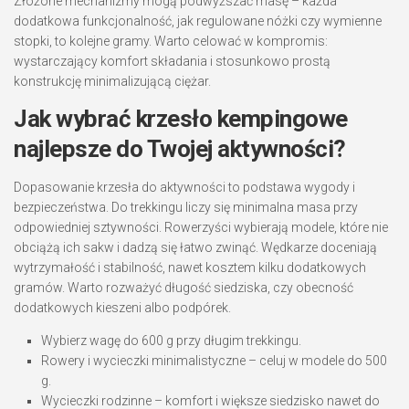
Złożone mechanizmy mogą podwyższać masę – każda
dodatkowa funkcjonalność, jak regulowane nóżki czy wymienne
stopki, to kolejne gramy. Warto celować w kompromis:
wystarczający komfort składania i stosunkowo prostą
konstrukcję minimalizującą ciężar.
Jak wybrać krzesło kempingowe
najlepsze do Twojej aktywności?
Dopasowanie krzesła do aktywności to podstawa wygody i
bezpieczeństwa. Do trekkingu liczy się minimalna masa przy
odpowiedniej sztywności. Rowerzyści wybierają modele, które nie
obciążą ich sakw i dadzą się łatwo zwinąć. Wędkarze doceniają
wytrzymałość i stabilność, nawet kosztem kilku dodatkowych
gramów. Warto rozważyć długość siedziska, czy obecność
dodatkowych kieszeni albo podpórek.
Wybierz wagę do 600 g przy długim trekkingu.
Rowery i wycieczki minimalistyczne – celuj w modele do 500
g.
Wycieczki rodzinne – komfort i większe siedzisko nawet do