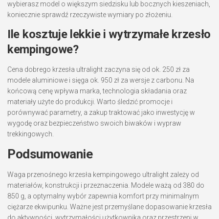
wybierasz model o większym siedzisku lub bocznych kieszeniach,
koniecznie sprawdź rzeczywiste wymiary po złożeniu.
Ile kosztuje lekkie i wytrzymałe krzesło
kempingowe?
Cena dobrego krzesła ultralight zaczyna się od ok. 250 zł za
modele aluminiowe i sięga ok. 950 zł za wersje z carbonu. Na
końcową cenę wpływa marka, technologia składania oraz
materiały użyte do produkcji. Warto śledzić promocje i
porównywać parametry, a zakup traktować jako inwestycję w
wygodę oraz bezpieczeństwo swoich biwaków i wypraw
trekkingowych.
Podsumowanie
Waga przenośnego krzesła kempingowego ultralight zależy od
materiałów, konstrukcji i przeznaczenia. Modele ważą od 380 do
850 g, a optymalny wybór zapewnia komfort przy minimalnym
ciężarze ekwipunku. Ważne jest przemyślane dopasowanie krzesła
do aktywności, wytrzymałości użytkownika oraz przestrzeni w