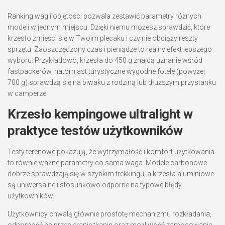
Ranking wag i objętości pozwala zestawić parametry różnych
modeli w jednym miejscu. Dzięki niemu możesz sprawdzić, które
krzesło zmieści się w Twoim plecaku i czy nie obciąży reszty
sprzętu. Zaoszczędzony czas i pieniądze to realny efekt lepszego
wyboru. Przykładowo, krzesła do 450 g znajdą uznanie wśród
fastpackerów, natomiast turystyczne wygodne fotele (powyżej
700 g) sprawdzą się na biwaku z rodziną lub dłuższym przystanku
w camperze.
Krzesło kempingowe ultralight w
praktyce testów użytkowników
Testy terenowe pokazują, że wytrzymałość i komfort użytkowania
to równie ważne parametry co sama waga. Modele carbonowe
dobrze sprawdzają się w szybkim trekkingu, a krzesła aluminiowe
są uniwersalne i stosunkowo odporne na typowe błędy
użytkowników.
Użytkownicy chwalą głównie prostotę mechanizmu rozkładania,
odporność na przecieranie tkanin oraz możliwość zamocowania