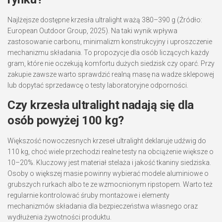
Najlżejsze dostępne krzesła ultralight ważą 380–390 g (Źródło:
European Outdoor Group, 2025). Na taki wynik wpływa
zastosowanie carbonu, minimalizm konstrukcyjny i uproszczenie
mechanizmu składania. To propozycje dla osób liczących każdy
gram, które nie oczekują komfortu dużych siedzisk czy oparć. Przy
zakupie zawsze warto sprawdzić realną masę na wadze sklepowej
lub dopytać sprzedawcę o testy laboratoryjne odporności.
Czy krzesła ultralight nadają się dla
osób powyżej 100 kg?
Większość nowoczesnych krzeseł ultralight deklaruje udźwig do
110 kg, choć wiele przechodzi realne testy na obciążenie większe o
10–20%. Kluczowy jest materiał stelaża i jakość tkaniny siedziska.
Osoby o większej masie powinny wybierać modele aluminiowe o
grubszych rurkach albo te ze wzmocnionym ripstopem. Warto też
regularnie kontrolować śruby montażowe i elementy
mechanizmów składania dla bezpieczeństwa własnego oraz
wydłużenia żywotności produktu.