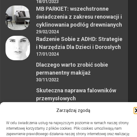
18/01/2023
MB PARKIET: wszechstronne
świadczenia z zakresu renowacji i
cyklinowania podłóg drewnianych
29/02/2024
Radzenie Sobie z ADHD: Strategie
i Narzędzia Dla Dzieci i Dorosłych
17/01/2024
Dlaczego warto zrobić sobie
permanentny makijaż
30/11/2022
Skuteczna naprawa falowników
przemysłowych
12/10/2023
Zarządzaj zgodą
W celu świadczenia usług na najwyższym poziomie w ramach naszej strony
internetowej korzystamy z plików cookies. Pliki cookies umożliwiają nam
zapewnienie prawidłowego działania naszej strony internetowej oraz realizację