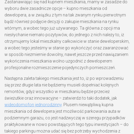
Zastanawiając się nad kupnem mieszkania, mamy w zasadzie do
wyboru dwie zasadnicze opcje – kupno mieszkania od
dewelopera, a w związku z tym na tak zwanym rynku pierwotnym
bądź również podjęcie decyzji o zakupie mieszkania na rynku
wtórnym, a wobec tego już używanego. Ta główna z opcji ma
niesłychanie niemało pozytywów, do jednego z nich należy to, iż
otrzymujemy lokal mieszkalny całkowicie w stanie deweloperskim,
a wobec tego jesteśmy w stanie go wykończyć oraz zaaranżować
w sposób niezmiernie dowolny, nawet jeszcze przed nawiązaniem
wykończenia mieszkania wolno uzgodnić z deweloperem
profesjonalne rozmieszczenie pojedynczych pomieszczeń.
Następna zaleta takiego mieszkania jest to, iż po wprowadzeniu
się przez długie lata nie będziemy musieli dopełniać kolejnych
remontów, gdyż wszystko w mieszkaniu będzie przecież
świeżutkie oraz innowacyjne – zatwierdzi to taki dodatek, jak
wideodomofon jednorodzinny
. Plusem niewątpliwą kupna
mieszkania od dewelopera jest możliwość parkowania auta w
podziemnym garażu, co jest nadzwyczaj w szeregu przypadków
praktykowane w nowo powstających tego typu inwestycjach – do
takiego parkingu można udać się bez potrzeby wychodzenia z