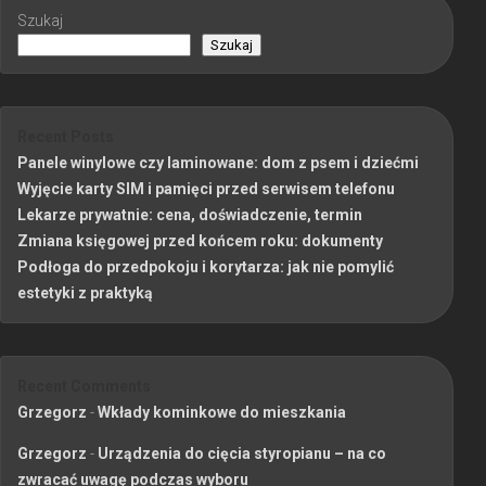
Szukaj
Szukaj
Recent Posts
Panele winylowe czy laminowane: dom z psem i dziećmi
Wyjęcie karty SIM i pamięci przed serwisem telefonu
Lekarze prywatnie: cena, doświadczenie, termin
Zmiana księgowej przed końcem roku: dokumenty
Podłoga do przedpokoju i korytarza: jak nie pomylić
estetyki z praktyką
Recent Comments
Grzegorz
-
Wkłady kominkowe do mieszkania
Grzegorz
-
Urządzenia do cięcia styropianu – na co
zwracać uwagę podczas wyboru