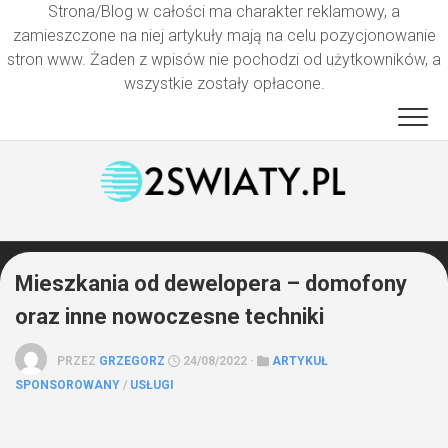
Strona/Blog w całości ma charakter reklamowy, a
zamieszczone na niej artykuły mają na celu pozycjonowanie
stron www. Żaden z wpisów nie pochodzi od użytkowników, a
wszystkie zostały opłacone.
Przejdź
do
treści
Mieszkania od dewelopera – domofony
oraz inne nowoczesne techniki
PRZEZ
GRZEGORZ
24/08/2022 ·
ARTYKUŁ
SPONSOROWANY
/
USŁUGI