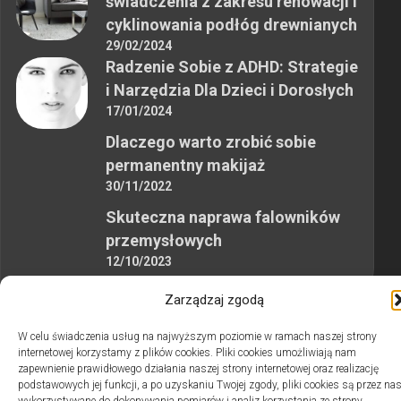
świadczenia z zakresu renowacji i
cyklinowania podłóg drewnianych
29/02/2024
Radzenie Sobie z ADHD: Strategie
i Narzędzia Dla Dzieci i Dorosłych
17/01/2024
Dlaczego warto zrobić sobie
permanentny makijaż
30/11/2022
Skuteczna naprawa falowników
przemysłowych
12/10/2023
Zarządzaj zgodą
W celu świadczenia usług na najwyższym poziomie w ramach naszej strony
internetowej korzystamy z plików cookies. Pliki cookies umożliwiają nam
zapewnienie prawidłowego działania naszej strony internetowej oraz realizację
2swiaty.pl © 2026. Wszelkie prawa zastrzeżone.
podstawowych jej funkcji, a po uzyskaniu Twojej zgody, pliki cookies są przez na