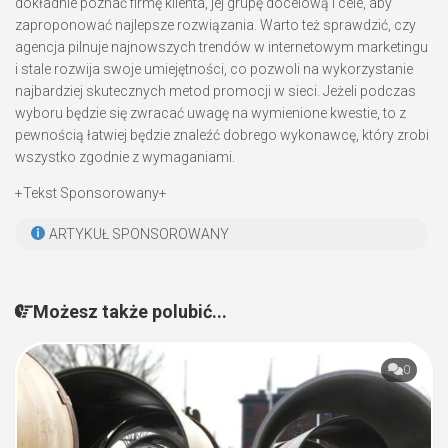
dokładnie poznać firmę klienta, jej grupę docelową i cele, aby
zaproponować najlepsze rozwiązania. Warto też sprawdzić, czy
agencja pilnuje najnowszych trendów w internetowym marketingu
i stale rozwija swoje umiejętności, co pozwoli na wykorzystanie
najbardziej skutecznych metod promocji w sieci. Jeżeli podczas
wyboru będzie się zwracać uwagę na wymienione kwestie, to z
pewnością łatwiej będzie znaleźć dobrego wykonawcę, który zrobi
wszystko zgodnie z wymaganiami.
+Tekst Sponsorowany+
ARTYKUŁ SPONSOROWANY
Możesz także polubić...
0