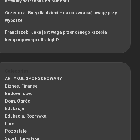
artykuły potrzebne do remontu
Grzegorz
-
Buty dla dzieci – na co zwracać uwagę przy
wyborze
Franciszek
-
Jaka jest waga przenośnego krzesła
kempingowego ultralight?
Categories
ARTYKUŁ SPONSOROWANY
Biznes, Finanse
Budownictwo
Dom, Ogród
Edukacja
Edukacja, Rozrywka
Inne
Pozostałe
Sport, Turystyka