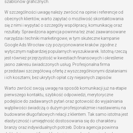
szablonów graficznych.
W szczególności uwagę należy zwrócić na opinie i referencje od
obecnych klientów, warto zapytać o możliwość skontaktowania
się z nimi i wypytać o szczegóły współpracy, komunikację oraz
rezultaty. Sprawdzona agencja powinna też znać zaawansowane
narzędzia i techniki marketingowe, w tym skuteczne kampanie
Google Ads Wrocław czy pozycjonowanie kraków zgodne z
wytycznym najbardziej popularnych wyszukiwarek. Istotną rzeczą
jest również przejrzystość w kwestiach finansowych i określenie
jasno zakresu świadczonych usług. Profesjonalna firma
przedstawi szczegółową ofertę z wyszczególnionymi działaniami
i ich kosztami, bez ukrytych opłat czy niejasnych zapisów.
Warto zwrócić swoją uwagę na sposób komunikacji już na etapie
pierwszego kontaktu, szybkość odpowiedzi, merytoryczne
podejście do zadawanych pytań oraz gotowość do wyjaśniania
wątpliwości świadczą o dużym profesjonalizmie i nastawieniu na
budowanie długofalowych relacji z klientem. Tak samo istotna jest
elastyczność i umiejętność dostosowania się do charakteru
branży oraz indywidualnych potrzeb. Dobra agencja powinna