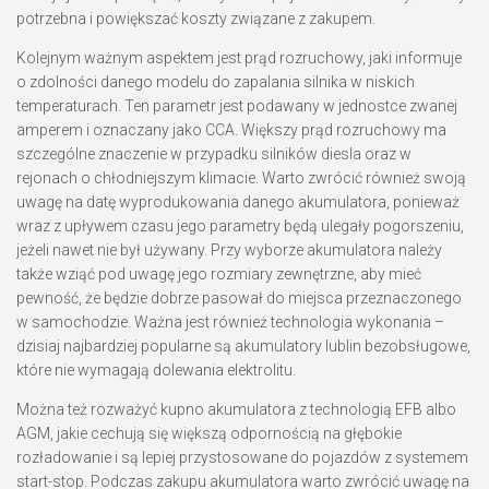
potrzebna i powiększać koszty związane z zakupem.
Kolejnym ważnym aspektem jest prąd rozruchowy, jaki informuje
o zdolności danego modelu do zapalania silnika w niskich
temperaturach. Ten parametr jest podawany w jednostce zwanej
amperem i oznaczany jako CCA. Większy prąd rozruchowy ma
szczególne znaczenie w przypadku silników diesla oraz w
rejonach o chłodniejszym klimacie. Warto zwrócić również swoją
uwagę na datę wyprodukowania danego akumulatora, ponieważ
wraz z upływem czasu jego parametry będą ulegały pogorszeniu,
jeżeli nawet nie był używany. Przy wyborze akumulatora należy
także wziąć pod uwagę jego rozmiary zewnętrzne, aby mieć
pewność, że będzie dobrze pasował do miejsca przeznaczonego
w samochodzie. Ważna jest również technologia wykonania –
dzisiaj najbardziej popularne są akumulatory lublin bezobsługowe,
które nie wymagają dolewania elektrolitu.
Można też rozważyć kupno akumulatora z technologią EFB albo
AGM, jakie cechują się większą odpornością na głębokie
rozładowanie i są lepiej przystosowane do pojazdów z systemem
start-stop. Podczas zakupu akumulatora warto zwrócić uwagę na