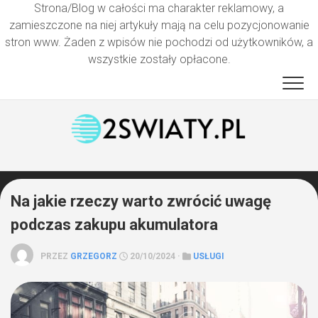
Strona/Blog w całości ma charakter reklamowy, a
zamieszczone na niej artykuły mają na celu pozycjonowanie
stron www. Żaden z wpisów nie pochodzi od użytkowników, a
wszystkie zostały opłacone.
Przejdź
do
treści
Na jakie rzeczy warto zwrócić uwagę
podczas zakupu akumulatora
PRZEZ
GRZEGORZ
20/10/2024 ·
USŁUGI