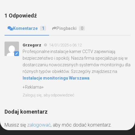
1 Odpowiedź
Komentarze
1
Pingbacki
0
Grzegorz
14/01/2025 o 06:12
Profesjonalne instalacje kamer CCTV zapewniają
bezpieczeństwo i spokój. Nasza firma specjalizuje się w
dostarczaniu nowoczesnych systemów monitoringu dla
różnych typów obiektów. Szczegóły znajdziesz na
Instalacje monitoringu Warszawa
.
+Reklama+
Zaloguj się, aby odpowiedzieć
Dodaj komentarz
Musisz się
zalogować
, aby móc dodać komentarz.