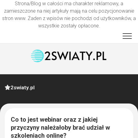
Strona/Blog w całości ma charakter reklamowy, a
zamieszczone na niej artykuły mają na celu pozycjonowanie
stron www. Żaden z wpisów nie pochodzi od użytkowników, a
wszystkie zostały opłacone.
Przejdź
do
treści
2swiaty.pl
0
Co to jest webinar oraz z jakiej
przyczyny należałoby brać udział w
szkoleniach online?