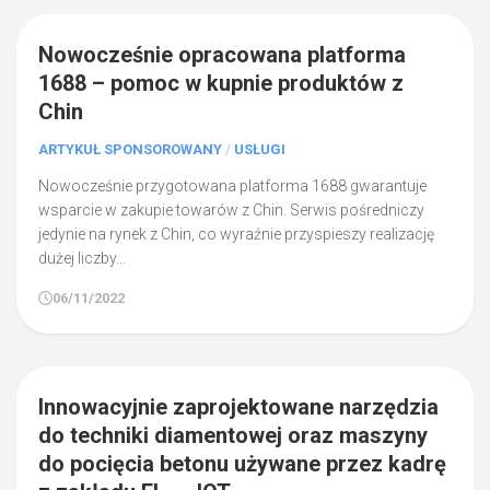
0
Nowocześnie opracowana platforma
1688 – pomoc w kupnie produktów z
Chin
ARTYKUŁ SPONSOROWANY
/
USŁUGI
Nowocześnie przygotowana platforma 1688 gwarantuje
wsparcie w zakupie towarów z Chin. Serwis pośredniczy
jedynie na rynek z Chin, co wyraźnie przyspieszy realizację
dużej liczby...
06/11/2022
0
Innowacyjnie zaprojektowane narzędzia
do techniki diamentowej oraz maszyny
do pocięcia betonu używane przez kadrę