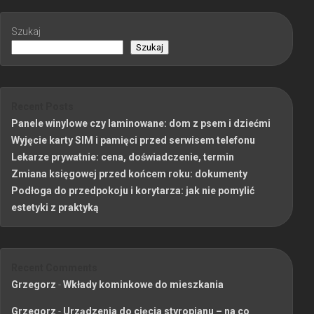
Szukaj
Szukaj
Recent Posts
Panele winylowe czy laminowane: dom z psem i dziećmi
Wyjęcie karty SIM i pamięci przed serwisem telefonu
Lekarze prywatnie: cena, doświadczenie, termin
Zmiana księgowej przed końcem roku: dokumenty
Podłoga do przedpokoju i korytarza: jak nie pomylić
estetyki z praktyką
Recent Comments
Grzegorz
-
Wkłady kominkowe do mieszkania
Grzegorz
-
Urządzenia do cięcia styropianu – na co