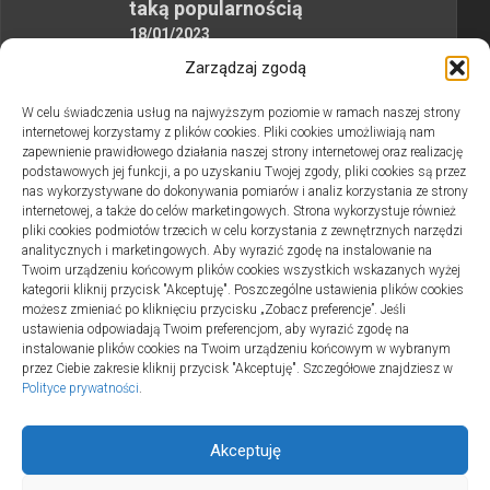
taką popularnością
18/01/2023
MB PARKIET: wszechstronne
Zarządzaj zgodą
świadczenia z zakresu renowacji i
W celu świadczenia usług na najwyższym poziomie w ramach naszej strony
cyklinowania podłóg drewnianych
internetowej korzystamy z plików cookies. Pliki cookies umożliwiają nam
29/02/2024
zapewnienie prawidłowego działania naszej strony internetowej oraz realizację
Radzenie Sobie z ADHD: Strategie
podstawowych jej funkcji, a po uzyskaniu Twojej zgody, pliki cookies są przez
nas wykorzystywane do dokonywania pomiarów i analiz korzystania ze strony
i Narzędzia Dla Dzieci i Dorosłych
internetowej, a także do celów marketingowych. Strona wykorzystuje również
17/01/2024
pliki cookies podmiotów trzecich w celu korzystania z zewnętrznych narzędzi
analitycznych i marketingowych. Aby wyrazić zgodę na instalowanie na
Dlaczego warto zrobić sobie
Twoim urządzeniu końcowym plików cookies wszystkich wskazanych wyżej
permanentny makijaż
kategorii kliknij przycisk "Akceptuję". Poszczególne ustawienia plików cookies
możesz zmieniać po kliknięciu przycisku „Zobacz preferencje”. Jeśli
30/11/2022
ustawienia odpowiadają Twoim preferencjom, aby wyrazić zgodę na
Skuteczna naprawa falowników
instalowanie plików cookies na Twoim urządzeniu końcowym w wybranym
przez Ciebie zakresie kliknij przycisk "Akceptuję". Szczegółowe znajdziesz w
przemysłowych
Polityce prywatności
.
12/10/2023
Akceptuję