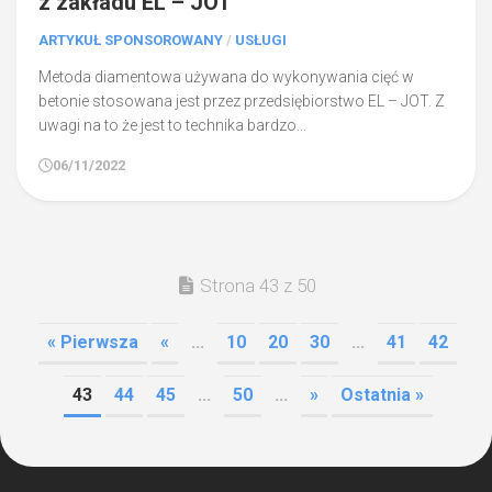
z zakładu EL – JOT
ARTYKUŁ SPONSOROWANY
/
USŁUGI
Metoda diamentowa używana do wykonywania cięć w
betonie stosowana jest przez przedsiębiorstwo EL – JOT. Z
uwagi na to że jest to technika bardzo...
06/11/2022
Strona 43 z 50
« Pierwsza
«
...
10
20
30
...
41
42
43
44
45
...
50
...
»
Ostatnia »