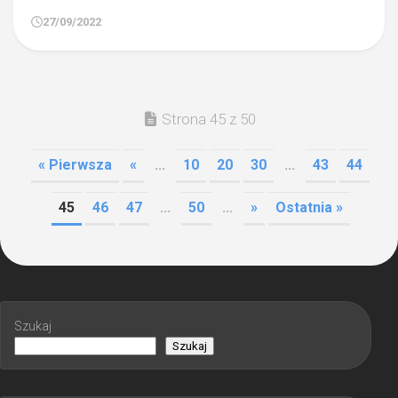
27/09/2022
Strona 45 z 50
« Pierwsza
«
...
10
20
30
...
43
44
45
46
47
...
50
...
»
Ostatnia »
Szukaj
Szukaj