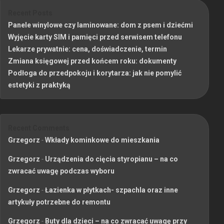
Recent Posts
Panele winylowe czy laminowane: dom z psem i dziećmi
Wyjęcie karty SIM i pamięci przed serwisem telefonu
Lekarze prywatnie: cena, doświadczenie, termin
Zmiana księgowej przed końcem roku: dokumenty
Podłoga do przedpokoju i korytarza: jak nie pomylić
estetyki z praktyką
Recent Comments
Grzegorz
-
Wkłady kominkowe do mieszkania
Grzegorz
-
Urządzenia do cięcia styropianu – na co
zwracać uwagę podczas wyboru
Grzegorz
-
Łazienka w płytkach- szpachla oraz inne
artykuły potrzebne do remontu
Grzegorz
-
Buty dla dzieci – na co zwracać uwagę przy