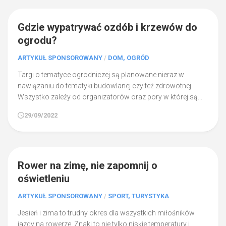
0
Gdzie wypatrywać ozdób i krzewów do
ogrodu?
ARTYKUŁ SPONSOROWANY
/
DOM, OGRÓD
Targi o tematyce ogrodniczej są planowane nieraz w
nawiązaniu do tematyki budowlanej czy też zdrowotnej.
Wszystko zależy od organizatorów oraz pory w której są...
29/09/2022
1
Rower na zimę, nie zapomnij o
oświetleniu
ARTYKUŁ SPONSOROWANY
/
SPORT, TURYSTYKA
Jesień i zima to trudny okres dla wszystkich miłośników
jazdy na rowerze. Znaki to nie tylko niskie temperatury i