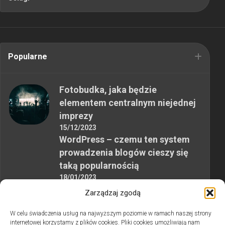
Popularne
Fotobudka, jaka będzie
elementem centralnym niejednej
imprezy
15/12/2023
WordPress – czemu ten system
prowadzenia blogów cieszy się
taką popularnością
18/01/2023
MB PARKIET: wszechstronne
Zarządzaj zgodą
świadczenia z zakresu renowacji i
W celu świadczenia usług na najwyższym poziomie w ramach naszej strony
cyklinowania podłóg drewnianych
internetowej korzystamy z plików cookies. Pliki cookies umożliwiają nam