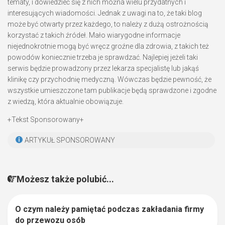
tematy, i dowiedzieć się z nich można wielu przydatnych i
interesujących wiadomości. Jednak z uwagi na to, że taki blog
może być otwarty przez każdego, to należy z dużą ostrożnością
korzystać z takich źródeł. Mało wiarygodne informacje
niejednokrotnie mogą być wręcz groźne dla zdrowia, z takich też
powodów koniecznie trzeba je sprawdzać. Najlepiej jeżeli taki
serwis będzie prowadzony przez lekarza specjalistę lub jakąś
klinikę czy przychodnię medyczną. Wówczas będzie pewność, że
wszystkie umieszczone tam publikacje będą sprawdzone i zgodne
z wiedzą, która aktualnie obowiązuje.
+Tekst Sponsorowany+
ARTYKUŁ SPONSOROWANY
Możesz także polubić...
O czym należy pamiętać podczas zakładania firmy
0
do przewozu osób