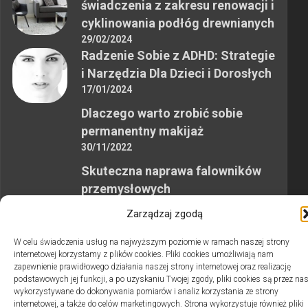
świadczenia z zakresu renowacji i
cyklinowania podłóg drewnianych
29/02/2024
Radzenie Sobie z ADHD: Strategie
i Narzędzia Dla Dzieci i Dorosłych
17/01/2024
Dlaczego warto zrobić sobie
permanentny makijaż
30/11/2022
Skuteczna naprawa falowników
przemysłowych
12/10/2023
Zarządzaj zgodą
W celu świadczenia usług na najwyższym poziomie w ramach naszej strony
internetowej korzystamy z plików cookies. Pliki cookies umożliwiają nam
zapewnienie prawidłowego działania naszej strony internetowej oraz realizację
podstawowych jej funkcji, a po uzyskaniu Twojej zgody, pliki cookies są przez na
wykorzystywane do dokonywania pomiarów i analiz korzystania ze strony
2swiaty.pl © 2026. Wszelkie prawa zastrzeżone.
internetowej, a także do celów marketingowych. Strona wykorzystuje również pliki