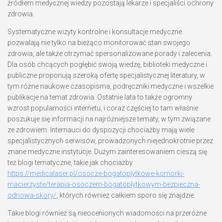
źródłem medycznej wiedzy pozostają lekarze i specjaliści ochrony
zdrowia.
Systematyczne wizyty kontrolne i konsultacje medyczne
pozwalają nie tylko na bieżąco monitorować stan swojego
zdrowia, ale także otrzymać spersonalizowane porady i zalecenia.
Dla osób chcących pogłębić swoją wiedzę, biblioteki medyczne i
publiczne proponują szeroką ofertę specjalistycznej literatury, w
tym różne naukowe czasopisma, podręczniki medyczne i wszelkie
publikacje na temat zdrowia. Ostatnie lata to także ogromny
wzrost popularności internetu, i coraz częściej to tam właśnie
poszukuje się informacji na najróżniejsze tematy, w tym związane
ze zdrowiem. Internauci do dyspozycji chociażby mają wiele
specjalistycznych serwisów, prowadzonych niejednokrotnie przez
znane medyczne instytucje. Dużym zainteresowaniem cieszą się
też blogi tematyczne, takie jak chociażby
https://medicalaser.pl/osocze-bogatoplytkowe-komorki-
macierzyste/terapia-osoczem-bogatoplytkowym-bezpieczna-
odnowa-skory/
, których również całkiem sporo się znajdzie.
Takie blogi również są nieocenionych wiadomości na przeróżne