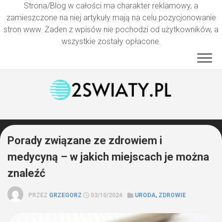
Strona/Blog w całości ma charakter reklamowy, a
zamieszczone na niej artykuły mają na celu pozycjonowanie
stron www. Żaden z wpisów nie pochodzi od użytkowników, a
wszystkie zostały opłacone.
Przejdź
do
treści
Porady związane ze zdrowiem i
medycyną – w jakich miejscach je można
znaleźć
PRZEZ
GRZEGORZ
03/10/2024 ·
URODA, ZDROWIE