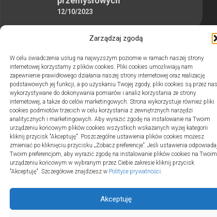
przemysłowych
12/10/2023
Zarządzaj zgodą
W celu świadczenia usług na najwyższym poziomie w ramach naszej strony
internetowej korzystamy z plików cookies. Pliki cookies umożliwiają nam
2swiaty.pl © 2026. Wszelkie prawa zastrzeżone.
zapewnienie prawidłowego działania naszej strony internetowej oraz realizację
podstawowych jej funkcji, a po uzyskaniu Twojej zgody, pliki cookies są przez na
wykorzystywane do dokonywania pomiarów i analiz korzystania ze strony
internetowej, a także do celów marketingowych. Strona wykorzystuje również pliki
cookies podmiotów trzecich w celu korzystania z zewnętrznych narzędzi
analitycznych i marketingowych. Aby wyrazić zgodę na instalowanie na Twoim
urządzeniu końcowym plików cookies wszystkich wskazanych wyżej kategorii
kliknij przycisk "Akceptuję". Poszczególne ustawienia plików cookies możesz
zmieniać po kliknięciu przycisku „Zobacz preferencje”. Jeśli ustawienia odpowiada
Twoim preferencjom, aby wyrazić zgodę na instalowanie plików cookies na Twoim
urządzeniu końcowym w wybranym przez Ciebie zakresie kliknij przycisk
"Akceptuję". Szczegółowe znajdziesz w
Polityce prywatności
.
Akceptuję