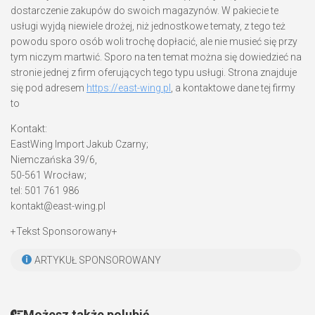
dostarczenie zakupów do swoich magazynów. W pakiecie te
usługi wyjdą niewiele drożej, niż jednostkowe tematy, z tego też
powodu sporo osób woli trochę dopłacić, ale nie musieć się przy
tym niczym martwić. Sporo na ten temat można się dowiedzieć na
stronie jednej z firm oferujących tego typu usługi. Strona znajduje
się pod adresem
https://east-wing.pl
, a kontaktowe dane tej firmy
to
Kontakt:
EastWing Import Jakub Czarny;
Niemczańska 39/6,
50-561 Wrocław;
tel: 501 761 986
kontakt@east-wing.pl
+Tekst Sponsorowany+
ARTYKUŁ SPONSOROWANY
Możesz także polubić...