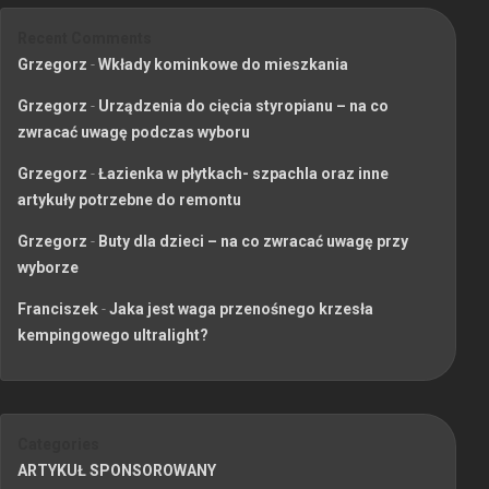
Recent Comments
Grzegorz
-
Wkłady kominkowe do mieszkania
Grzegorz
-
Urządzenia do cięcia styropianu – na co
zwracać uwagę podczas wyboru
Grzegorz
-
Łazienka w płytkach- szpachla oraz inne
artykuły potrzebne do remontu
Grzegorz
-
Buty dla dzieci – na co zwracać uwagę przy
wyborze
Franciszek
-
Jaka jest waga przenośnego krzesła
kempingowego ultralight?
Categories
ARTYKUŁ SPONSOROWANY