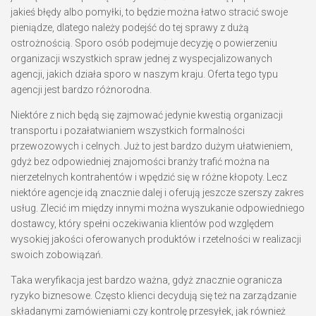
jakieś błędy albo pomyłki, to będzie można łatwo stracić swoje
pieniądze, dlatego należy podejść do tej sprawy z dużą
ostrożnością. Sporo osób podejmuje decyzję o powierzeniu
organizacji wszystkich spraw jednej z wyspecjalizowanych
agencji, jakich działa sporo w naszym kraju. Oferta tego typu
agencji jest bardzo różnorodna.
Niektóre z nich będą się zajmować jedynie kwestią organizacji
transportu i pozałatwianiem wszystkich formalności
przewozowych i celnych. Już to jest bardzo dużym ułatwieniem,
gdyż bez odpowiedniej znajomości branży trafić można na
nierzetelnych kontrahentów i wpędzić się w różne kłopoty. Lecz
niektóre agencje idą znacznie dalej i oferują jeszcze szerszy zakres
usług. Zlecić im między innymi można wyszukanie odpowiedniego
dostawcy, który spełni oczekiwania klientów pod względem
wysokiej jakości oferowanych produktów i rzetelności w realizacji
swoich zobowiązań.
Taka weryfikacja jest bardzo ważna, gdyż znacznie ogranicza
ryzyko biznesowe. Często klienci decydują się też na zarządzanie
składanymi zamówieniami czy kontrolę przesyłek, jak również