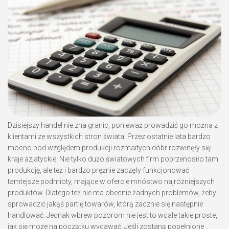
Dzisiejszy handel nie zna granic, ponieważ prowadzić go można z
klientami ze wszystkich stron świata. Przez ostatnie lata bardzo
mocno pod względem produkcji rozmaitych dóbr rozwinęły się
kraje azjatyckie. Nie tylko dużo światowych firm poprzenosiło tam
produkcję, ale też i bardzo prężnie zaczęły funkcjonować
tamtejsze podmioty, mające w ofercie mnóstwo najróżniejszych
produktów. Dlatego też nie ma obecnie żadnych problemów, żeby
sprowadzić jakąś partię towarów, którą zacznie się następnie
handlować. Jednak wbrew pozorom nie jest to wcale takie proste,
jak się może na początku wydawać. Jeśli zostaną popełnione