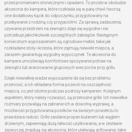
przed promieniami słonecznymi i opadami. To proste w obsłudze
akcesoria do kampera, które rozkłada się w parę chwil i tworzą
one dodatkowy kącik do odpoczynku, przygotowany na
przebywanie z rodziną czy przyjaciółmi. Za sprawą zadaszenia,
używanie przestrzeni na zewnątrz staje się wygodne i nie
potrzebuje jakichkolwiek szczególnych zabiegów. Następnym
koniecznym wyposażeniem są ogrodowe meble, takie jak
rozkładane stoły i krzesła, które zajmują niewiele miejsca, a
zarazem gwarantują wygodny wypoczynek. Te akcesoria do
kampera umożliwiają komfortowe spożywanie potraw na
zewnątrz lub aranżowanie grupowych wieczorów przy grillu.
Dzięki niewielkiej wadze wyposażenie da się bez problemu
przenosić, a ich składana forma pozwoli na oszczędność
miejsca, co jest istotne podczas podróży kamperem. Kolejnym
aspektem, który należy rozważyć, są przenośne grille. Ich niewielkie
rozmiary pozwalają na zabranie ich w dowolną wyprawę, a
możliwość przygotowania posiłków na świeżym powietrzu to
prawdziwa radość. Grille zasilane propan-butanem lub węglem
drzewnym, zapewniają dużą łatwość użytkowania, a w zestawie
zazwyczaj znajdują się akcesoria, które ułatwiają grillowanie, takie