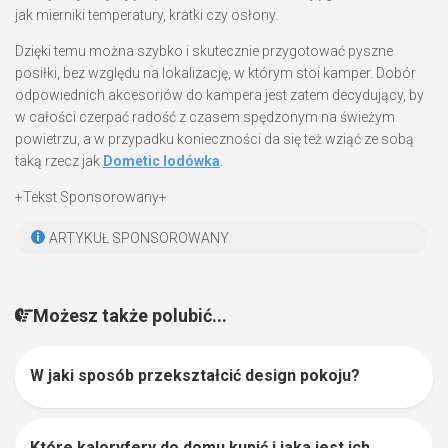
jak mierniki temperatury, kratki czy osłony.
Dzięki temu można szybko i skutecznie przygotować pyszne
posiłki, bez względu na lokalizację, w którym stoi kamper. Dobór
odpowiednich akcesoriów do kampera jest zatem decydujący, by
w całości czerpać radość z czasem spędzonym na świeżym
powietrzu, a w przypadku konieczności da się też wziąć ze sobą
taką rzecz jak
Dometic lodówka
.
+Tekst Sponsorowany+
ARTYKUŁ SPONSOROWANY
Możesz także polubić...
W jaki sposób przekształcić design pokoju?
0
Które kaloryfery do domu kupić i jaka jest ich
1