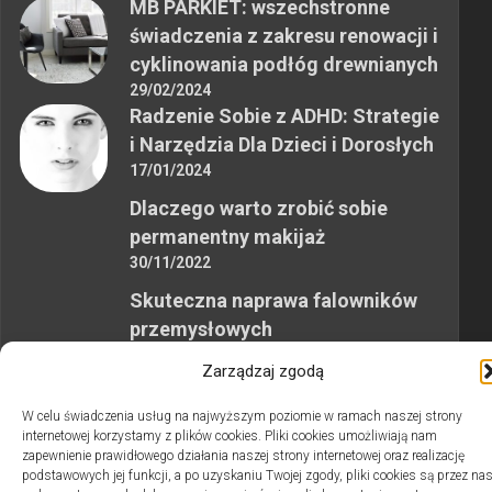
MB PARKIET: wszechstronne
świadczenia z zakresu renowacji i
cyklinowania podłóg drewnianych
29/02/2024
Radzenie Sobie z ADHD: Strategie
i Narzędzia Dla Dzieci i Dorosłych
17/01/2024
Dlaczego warto zrobić sobie
permanentny makijaż
30/11/2022
Skuteczna naprawa falowników
przemysłowych
12/10/2023
Zarządzaj zgodą
W celu świadczenia usług na najwyższym poziomie w ramach naszej strony
internetowej korzystamy z plików cookies. Pliki cookies umożliwiają nam
zapewnienie prawidłowego działania naszej strony internetowej oraz realizację
podstawowych jej funkcji, a po uzyskaniu Twojej zgody, pliki cookies są przez na