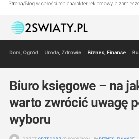
Strona/Blog w całości ma charakter reklamowy, a zamieszc
Przejdź
do
treści
Dom, Ogród
Uroda, Zdrowie
Biznes, Finanse
Bu
Biuro księgowe – na ja
warto zwrócić uwagę 
wyboru