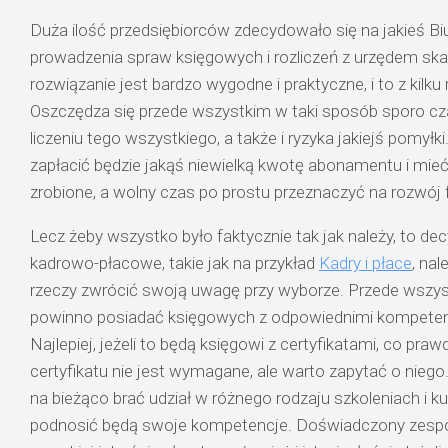
Duża ilość przedsiębiorców zdecydowało się na jakieś 
prowadzenia spraw księgowych i rozliczeń z urzędem sk
rozwiązanie jest bardzo wygodne i praktyczne, i to z kil
Oszczędza się przede wszystkim w taki sposób sporo c
liczeniu tego wszystkiego, a także i ryzyka jakiejś pomyłk
zapłacić będzie jakąś niewielką kwotę abonamentu i mie
zrobione, a wolny czas po prostu przeznaczyć na rozwój f
Lecz żeby wszystko było faktycznie tak jak należy, to dec
kadrowo-płacowe, takie jak na przykład
Kadry i płace
, na
rzeczy zwrócić swoją uwagę przy wyborze. Przede wszys
powinno posiadać księgowych z odpowiednimi kompeten
Najlepiej, jeżeli to będą księgowi z certyfikatami, co pra
certyfikatu nie jest wymagane, ale warto zapytać o niego
na bieżąco brać udział w różnego rodzaju szkoleniach i k
podnosić będą swoje kompetencje. Doświadczony zespó