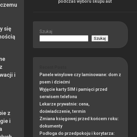
podczas wyboru skupu aut
 czemu
y się
Szukaj
nością
Szukaj
ne
z
Recent Posts
wacji i
Panele winylowe czy laminowane: dom z
psem i dziećmi
Wyjęcie karty SIM i pamięci przed
serwisem telefonu
Lekarze prywatnie: cena,
doświadczenie, termin
ie z
Zmiana księgowej przed końcem roku:
gie i
dokumenty
a
Podłoga do przedpokoju i korytarza:
słych