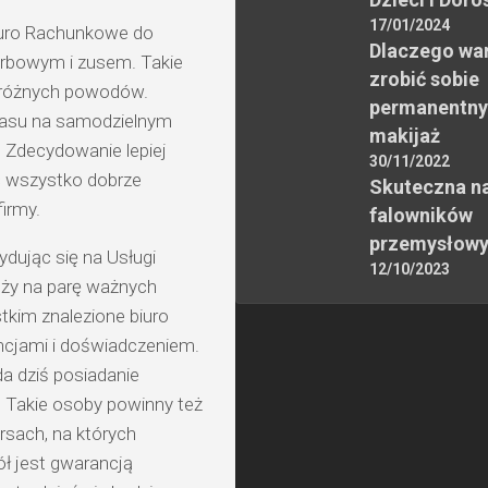
17/01/2024
Biuro Rachunkowe do
Dlaczego wa
arbowym i zusem. Takie
zrobić sobie
ku różnych powodów.
permanentny
zasu na samodzielnym
makijaż
i. Zdecydowanie lepiej
30/11/2022
ć wszystko dobrze
Skuteczna n
irmy.
falowników
przemysłow
ydując się na Usługi
12/10/2023
leży na parę ważnych
tkim znalezione biuro
cjami i doświadczeniem.
wda dziś posiadanie
. Takie osoby powinny też
ursach, na których
ł jest gwarancją