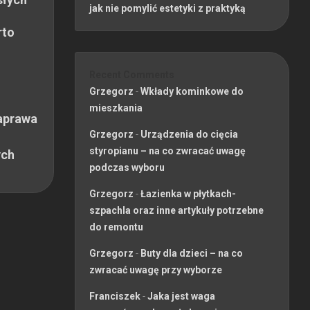
jak nie pomylić estetyki z praktyką
rto
Recent Comments
Grzegorz
-
Wkłady kominkowe do
mieszkania
aprawa
Grzegorz
-
Urządzenia do cięcia
styropianu – na co zwracać uwagę
ych
podczas wyboru
Grzegorz
-
Łazienka w płytkach-
szpachla oraz inne artykuły potrzebne
do remontu
Grzegorz
-
Buty dla dzieci – na co
zwracać uwagę przy wyborze
Franciszek
-
Jaka jest waga