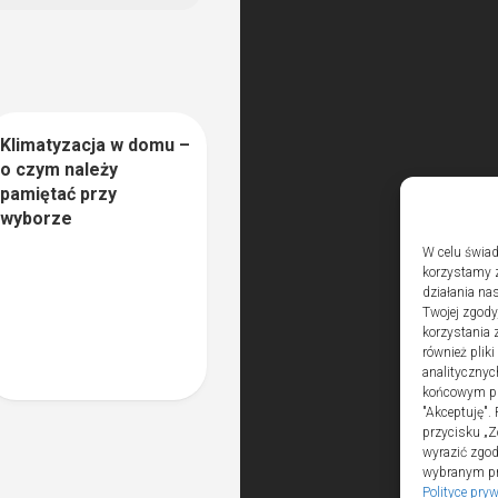
Klimatyzacja w domu –
0
o czym należy
pamiętać przy
wyborze
W celu świad
korzystamy z
działania nas
Twojej zgody
korzystania 
również plik
analitycznyc
końcowym pli
"Akceptuję".
przycisku „Z
wyrazić zgo
wybranym prz
Polityce pry