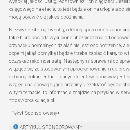
wysokiej jakości usług, lecz również i ich ciągłości. Jeżeli
księgowego na etacie, to jeśli będzie on na urlopie albo 
mogą pojawić się jakieś opóźnienia.
Niezwykle istotną kwestią, o której sporo osób zapomina
takie biuro posiada wykupione ubezpieczenie od odpowied
przypadku normalnych działań nie jest ono potrzebne, ale 
popełni jakąś pomyłkę i będzie trzeba zapłacić karę, to w
odzyskać rekompensatę. Następnymi sprawami do spra
wiążące się ze stosowanym oprogramowaniem do prowad
ochroną dokumentacji i danych klientów, ponieważ jest 
względu na obowiązujące przepisy. Jeżeli ktoś będzie chc
w tym temacie, to informacje znajdzie na przykład w serw
https://brkalkulacja.pl.
+Tekst Sponsorowany+
ARTYKUŁ SPONSOROWANY