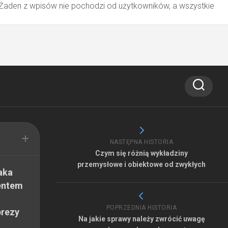
 Żaden z wpisów nie pochodzi od użytkowników, a wszystkie
NASTĘPNA HISTORIA
Czym się różnią wykładziny
przemysłowe i obiektowe od zwykłych
aka
entem
POPRZEDNIA HISTORIA
prezy
Na jakie sprawy należy zwrócić uwagę