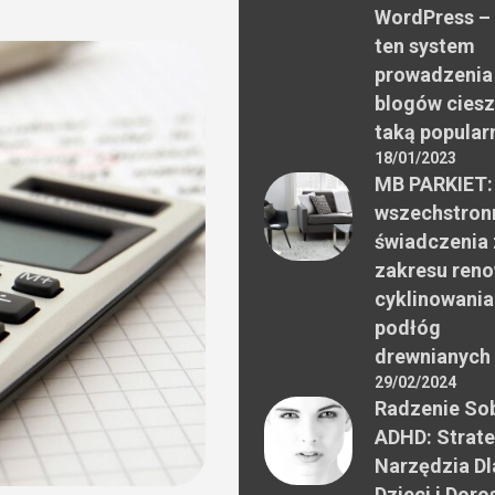
WordPress –
ten system
prowadzenia
blogów ciesz
taką popular
18/01/2023
MB PARKIET:
wszechstron
świadczenia 
zakresu reno
cyklinowania
podłóg
drewnianych
29/02/2024
Radzenie Sob
ADHD: Strate
Narzędzia Dl
Dzieci i Doro