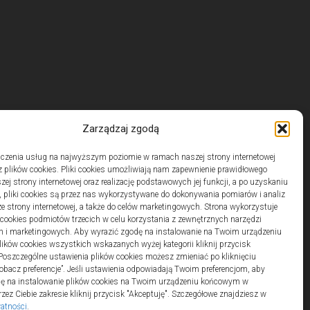
Zarządzaj zgodą
czenia usług na najwyższym poziomie w ramach naszej strony internetowej
 plików cookies. Pliki cookies umożliwiają nam zapewnienie prawidłowego
zej strony internetowej oraz realizację podstawowych jej funkcji, a po uzyskaniu
, pliki cookies są przez nas wykorzystywane do dokonywania pomiarów i analiz
ze strony internetowej, a także do celów marketingowych. Strona wykorzystuje
i cookies podmiotów trzecich w celu korzystania z zewnętrznych narzędzi
h i marketingowych. Aby wyrazić zgodę na instalowanie na Twoim urządzeniu
ków cookies wszystkich wskazanych wyżej kategorii kliknij przycisk
 Poszczególne ustawienia plików cookies możesz zmieniać po kliknięciu
obacz preferencje”. Jeśli ustawienia odpowiadają Twoim preferencjom, aby
dę na instalowanie plików cookies na Twoim urządzeniu końcowym w
ez Ciebie zakresie kliknij przycisk "Akceptuję". Szczegółowe znajdziesz w
watności
.