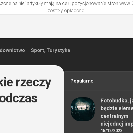
zone na niej artykuły mają na celu pozycjonowanie stron www.
zostały opłacone.
downictwo
Sport, Turystyka
kie rzeczy
Popularne
podczas
Fotobudka, j
będzie elem
centralnym
niejednej im
15/12/2023