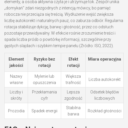
elementy, a osoba aktywna czyta je i utrzymuje tok. Zespół unika
„domykań” zdań niezgodnych z intencją mówcy, bo pamięć
robocza nie przeciąża się treścią. Wydłużenie wejść zwiększa
liczbę autokorekt i naturalnych pauz, co zaburza odbiór. Regularna
rotacja stabilizuje dykcję, barwę i głośność, przez co odsłuch
pozostaje przewidywalny. W efekcie rośnie zrozumienie treści i
spada liczba próśb o powtórkę informacji, szczególnie przy
gęstych slajdach i szybkim tempie panelu (Źródło: ISO, 2022).
Element
Ryzyko bez
Efekt
Miara operacyjna
jakości
rotacji
rotacji
Nazwy
Mylenie lub
Większa
Liczba autokorekt
własne
opuszczenia
trafność
Liczby i
Przekłamania
Lepsza
Odsetek błędów
skróty
cyfr
zgodność
liczbowych
Stabilna
Prozodia
Spadek energii
Rozkład głośności
barwa