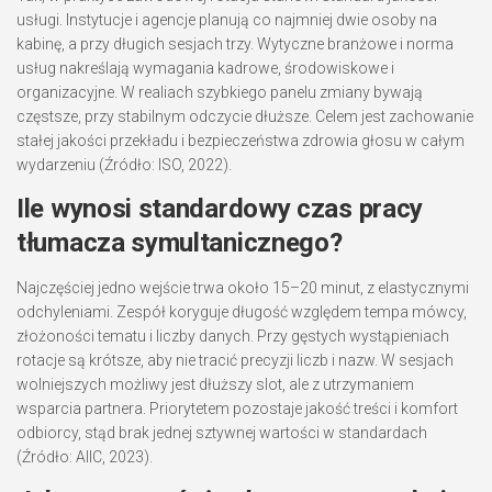
usługi. Instytucje i agencje planują co najmniej dwie osoby na
kabinę, a przy długich sesjach trzy. Wytyczne branżowe i norma
usług nakreślają wymagania kadrowe, środowiskowe i
organizacyjne. W realiach szybkiego panelu zmiany bywają
częstsze, przy stabilnym odczycie dłuższe. Celem jest zachowanie
stałej jakości przekładu i bezpieczeństwa zdrowia głosu w całym
wydarzeniu (Źródło: ISO, 2022).
Ile wynosi standardowy czas pracy
tłumacza symultanicznego?
Najczęściej jedno wejście trwa około 15–20 minut, z elastycznymi
odchyleniami. Zespół koryguje długość względem tempa mówcy,
złożoności tematu i liczby danych. Przy gęstych wystąpieniach
rotacje są krótsze, aby nie tracić precyzji liczb i nazw. W sesjach
wolniejszych możliwy jest dłuższy slot, ale z utrzymaniem
wsparcia partnera. Priorytetem pozostaje jakość treści i komfort
odbiorcy, stąd brak jednej sztywnej wartości w standardach
(Źródło: AIIC, 2023).