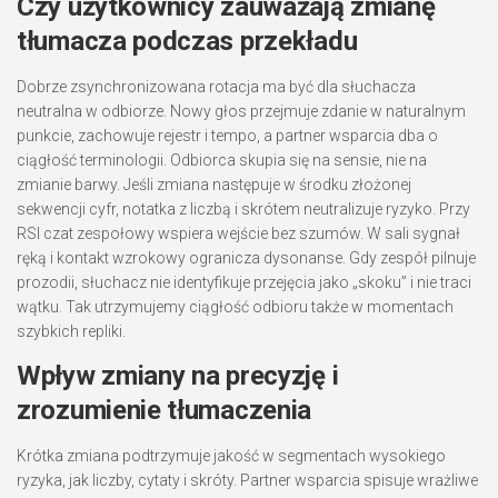
Czy użytkownicy zauważają zmianę
tłumacza podczas przekładu
Dobrze zsynchronizowana rotacja ma być dla słuchacza
neutralna w odbiorze. Nowy głos przejmuje zdanie w naturalnym
punkcie, zachowuje rejestr i tempo, a partner wsparcia dba o
ciągłość terminologii. Odbiorca skupia się na sensie, nie na
zmianie barwy. Jeśli zmiana następuje w środku złożonej
sekwencji cyfr, notatka z liczbą i skrótem neutralizuje ryzyko. Przy
RSI czat zespołowy wspiera wejście bez szumów. W sali sygnał
ręką i kontakt wzrokowy ogranicza dysonanse. Gdy zespół pilnuje
prozodii, słuchacz nie identyfikuje przejęcia jako „skoku” i nie traci
wątku. Tak utrzymujemy ciągłość odbioru także w momentach
szybkich repliki.
Wpływ zmiany na precyzję i
zrozumienie tłumaczenia
Krótka zmiana podtrzymuje jakość w segmentach wysokiego
ryzyka, jak liczby, cytaty i skróty. Partner wsparcia spisuje wrażliwe