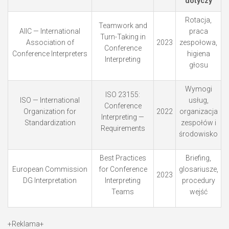
dotyczy
Rotacja,
Teamwork and
AIIC — International
praca
Turn-Taking in
Association of
2023
zespołowa,
Conference
Conference Interpreters
higiena
Interpreting
głosu
Wymogi
ISO 23155:
ISO — International
usług,
Conference
Organization for
2022
organizacja
Interpreting —
Standardization
zespołów i
Requirements
środowisko
Best Practices
Briefing,
European Commission
for Conference
glosariusze,
2023
DG Interpretation
Interpreting
procedury
Teams
wejść
+Reklama+