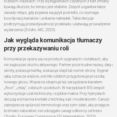
liczbach i nazwach. Przy wystąpieniach czytanych z kart zmiany
bywają dłuższe, bo tempo jest stabilne. Zespół uzgadnia także
zasady relays, gdy pojawia się język pośredni, co wymaga
koordynacji kanałów i unikania nakładek. Takie decyzje
podtrzymują przewidywalność przekładu i ułatwiają prowadzenie
wydarzenia (Źródło: AIIC, 2023).
Jak wygląda komunikacja tłumaczy
przy przekazywaniu roli
Komunikacja opiera się na prostych sygnałach i notatkach, aby
nie zagłuszać słuchu aktywnego. Partner pisze trudne nazwy, daty i
skróty, pokazuje kartkę, wskazuje slajd lub numer strony. Sygnał
ręką oznacza wejście, a krótki oddech przygotowuje prozodię
nowego głosu. Wsparcie obejmuje też zarządzanie kanałem
„floor”, „relay”, odsłuch i podsłuch. W narzędziach RSI zespół
wykorzystuje czat techniczny i szybkie makra. Przy hybrydach
decyzję wzmacnia kontakt z techniką sali i moderatorem. Całość
zabezpiecza spójność terminologii oraz rytm zdań, aby przejęcie
brzmiało naturalnie i nie odciągało uwagi odbiorcy od treści
(Źródło: European Commission DG Interpretation, 2023).