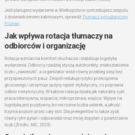
Jeśli planujesz wydarzenie w Wielkopolsce i potrzebujesz zespołu
z doświadczeniem kabinowym, sprawdź
Tłumacz symultaniczny
Poznań
.
Jak wpływa rotacja tłumaczy na
odbiorców i organizację
Rotacja wzmacnia komfort słuchacza i stabilizuje logistykę
wydarzenia. Odbiorcy rzadziej słyszą autokorekty, zniekształcenia
liczb i „zawieszki”, a organizator widzi równy przebieg sesji bez
przyspieszonych pauz. Zespół redukuje ryzyko przeciążenia
głosowego i utrzymuje spójny rejestr stylistyczny, co poprawia
odbiór merytoryczny. W kabinie rotacja działa jak naturalny cykl:
praca intensywna, wsparcie, mikroprzerwa, wejście. Wpływ na
logistykę jest pozytywny, bo nie rośnie liczba usterek, a jakość
trzyma poziom przez cały slot. Dla prelegentów to także zysk:
równy rytm pytań i odpowiedzi oraz mniej dopytań o powtórzenie
liczb (Źródło: AIIC, 2023).