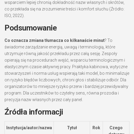
wsparciem lepiej chronią dokładność nazw własnych i skrótów,
co przekłada się na zrozumienie treści i komfort słuchu (Źródło:
ISO, 2022).
Podsumowanie
Co oznacza zmiana tłumacza co kilkanaście minut
? To
świadome zarządzanie energią, uwagą i terminologią, które
utrzymuje równą jakość przekładu przez całą sesję. Zespoły
opierają się na procedurach wejść, wsparciu terminologicznym i
elastycznym czasie aktywnej pracy. Praktyka kabinowa, wytyczne
stowarzyszeń i norma usług wspierają taki model, bo minimalizuje
on ryzyko błędów liczbowych, chroni głos i stabilizuje odbiór. Dla
organizatorów to mniejsze ryzyko przerw i bardziej przewidywalny
program. Dla uczestników to czytelny sens, równa prozodia i
precyzja nazw własnych przez cały panel.
Źródła informacji
Instytucja/autor/nazwa
Tytuł
Rok
Czego