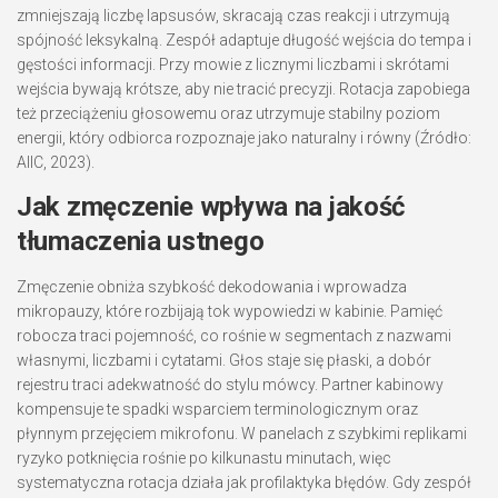
zmniejszają liczbę lapsusów, skracają czas reakcji i utrzymują
spójność leksykalną. Zespół adaptuje długość wejścia do tempa i
gęstości informacji. Przy mowie z licznymi liczbami i skrótami
wejścia bywają krótsze, aby nie tracić precyzji. Rotacja zapobiega
też przeciążeniu głosowemu oraz utrzymuje stabilny poziom
energii, który odbiorca rozpoznaje jako naturalny i równy (Źródło:
AIIC, 2023).
Jak zmęczenie wpływa na jakość
tłumaczenia ustnego
Zmęczenie obniża szybkość dekodowania i wprowadza
mikropauzy, które rozbijają tok wypowiedzi w kabinie. Pamięć
robocza traci pojemność, co rośnie w segmentach z nazwami
własnymi, liczbami i cytatami. Głos staje się płaski, a dobór
rejestru traci adekwatność do stylu mówcy. Partner kabinowy
kompensuje te spadki wsparciem terminologicznym oraz
płynnym przejęciem mikrofonu. W panelach z szybkimi replikami
ryzyko potknięcia rośnie po kilkunastu minutach, więc
systematyczna rotacja działa jak profilaktyka błędów. Gdy zespół