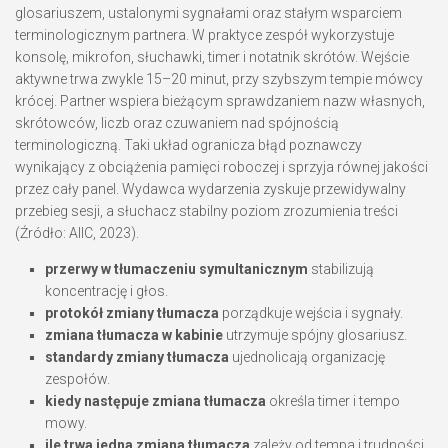
glosariuszem, ustalonymi sygnałami oraz stałym wsparciem
terminologicznym partnera. W praktyce zespół wykorzystuje
konsolę, mikrofon, słuchawki, timer i notatnik skrótów. Wejście
aktywne trwa zwykle 15–20 minut, przy szybszym tempie mówcy
krócej. Partner wspiera bieżącym sprawdzaniem nazw własnych,
skrótowców, liczb oraz czuwaniem nad spójnością
terminologiczną. Taki układ ogranicza błąd poznawczy
wynikający z obciążenia pamięci roboczej i sprzyja równej jakości
przez cały panel. Wydawca wydarzenia zyskuje przewidywalny
przebieg sesji, a słuchacz stabilny poziom zrozumienia treści
(Źródło: AIIC, 2023).
przerwy w tłumaczeniu symultanicznym
stabilizują
koncentrację i głos.
protokół zmiany tłumacza
porządkuje wejścia i sygnały.
zmiana tłumacza w kabinie
utrzymuje spójny glosariusz.
standardy zmiany tłumacza
ujednolicają organizację
zespołów.
kiedy następuje zmiana tłumacza
określa timer i tempo
mowy.
ile trwa jedna zmiana tłumacza
zależy od tempa i trudności.