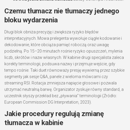
Czemu tłumacz nie tłumaczy jednego
bloku wydarzenia
Długi blok obniża precyzję i zwiększa ryzyko błędów
interpretacyjnych. Mowa prelegenta wywołuje ciągłe kodowanie i
dekodowanie, które obciąża pamięć roboczą oraz uwagę
podzielną. Po 15–20 minutach rośnie ryzyko opuszczeń, mylenia
liczb, skrótów i nazw własnych. W kabinie drugi specjalista zaleca
korekty terminologii, podsuwa nazwy i przejmuje wejście, gdy
tempo rośnie. Taki duet równoważy presję wywierną przez szybkie
segmenty jak sesje Q&A, panele z wieloma mówcami czy
streaming RSI. Rotacja zmniejsza napięcie głosowe i pozwala
utrzymać neutralną barwę. Organizator zyskuje równy standard, a
uczestnik słyszy przekład bez „pływania” terminologii (Źródło:
European Commission DG Interpretation, 2023).
Jakie procedury regulują zmianę
tłumacza w kabinie