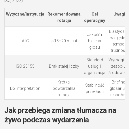
ISO, 2022).
Wytyczne/instytucja
Rekomendowana
Cel
Uwagi
rotacja
operacyjny
Elastyczni
Jakość i
względem
AIIC
~15–20 minut
higiena
tempa i
głosu
trudności
Standard
Wymogi dl
ISO 23155
Brak stałej liczby
usługi i
zespołu i
organizacja
środowisk
Krótka,
Briefing i
Stabilność
DG Interpretation
powtarzalna
glosariusz
przekładu
rotacja
zespołow
Jak przebiega zmiana tłumacza na
żywo podczas wydarzenia