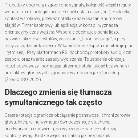
Procedury obejmują uzgodnione sygnały, kolejność wejść i reguły
wsparcia terminologicznego. Zespół ustala cisze „cut”, znak ręką,
kontakt wzrokowy, przekaz notatki oraz wskazanie numerów
slajdów. Timer kabinowy lub aplikacja w konsoli wyznacza
orientacyjny czas wejścia. Wsparcie obejmuje pisanie liczb,
nazwisk, skrótów i cytatów, wskazanie „floor language”, a przy
relay zarządzanie kanałem. W kabinie lider zespołu monitoruje plan
i rytm sesji. Przy platformach RSI dochodzą protokoły audio, czat
zespołu oraz twarde zasady wyciszania. Te ustalenia obniżają
koszt poznawczy i pomagają utrzymać stałą jakość bez wahań i
artefaktów głosowych, zgodnie z wymogami jakości usług
(Źródło: ISO, 2022).
Dlaczego zmienia się tłumacza
symultanicznego tak często
Częsta rotacja ogranicza obciążenie poznawcze i chroni zdrowie
głosu. Interpreting wymaga równoczesnego słuchania,
przetwarzania i mówienia, co wyczerpuje pamięć roboczą i
kontrolę uwagi. Krótkie wejścia działają jak bezpiecznik: