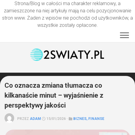
Strona/Blog w całości ma charakter reklamowy, a
zamieszczone na niej artykuły mają na celu pozycjonowanie
stron www. Żaden z wpisów nie pochodzi od użytkowników, a
wszystkie zostały opłacone.
Przejdź
do
treści
Co oznacza zmiana tłumacza co
kilkanaście minut – wyjaśnienie z
perspektywy jakości
PRZEZ
ADAM
15/01/2026 ·
BIZNES, FINANSE