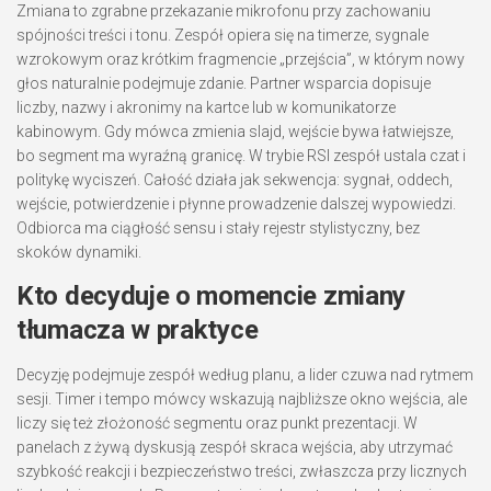
Zmiana to zgrabne przekazanie mikrofonu przy zachowaniu
spójności treści i tonu. Zespół opiera się na timerze, sygnale
wzrokowym oraz krótkim fragmencie „przejścia”, w którym nowy
głos naturalnie podejmuje zdanie. Partner wsparcia dopisuje
liczby, nazwy i akronimy na kartce lub w komunikatorze
kabinowym. Gdy mówca zmienia slajd, wejście bywa łatwiejsze,
bo segment ma wyraźną granicę. W trybie RSI zespół ustala czat i
politykę wyciszeń. Całość działa jak sekwencja: sygnał, oddech,
wejście, potwierdzenie i płynne prowadzenie dalszej wypowiedzi.
Odbiorca ma ciągłość sensu i stały rejestr stylistyczny, bez
skoków dynamiki.
Kto decyduje o momencie zmiany
tłumacza w praktyce
Decyzję podejmuje zespół według planu, a lider czuwa nad rytmem
sesji. Timer i tempo mówcy wskazują najbliższe okno wejścia, ale
liczy się też złożoność segmentu oraz punkt prezentacji. W
panelach z żywą dyskusją zespół skraca wejścia, aby utrzymać
szybkość reakcji i bezpieczeństwo treści, zwłaszcza przy licznych