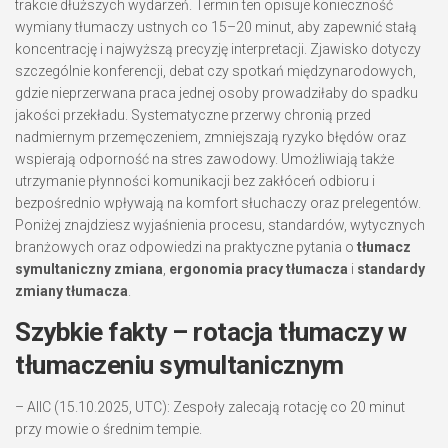
trakcie dłuższych wydarzeń. Termin ten opisuje konieczność
wymiany tłumaczy ustnych co 15–20 minut, aby zapewnić stałą
koncentrację i najwyższą precyzję interpretacji. Zjawisko dotyczy
szczególnie konferencji, debat czy spotkań międzynarodowych,
gdzie nieprzerwana praca jednej osoby prowadziłaby do spadku
jakości przekładu. Systematyczne przerwy chronią przed
nadmiernym przemęczeniem, zmniejszają ryzyko błędów oraz
wspierają odporność na stres zawodowy. Umożliwiają także
utrzymanie płynności komunikacji bez zakłóceń odbioru i
bezpośrednio wpływają na komfort słuchaczy oraz prelegentów.
Poniżej znajdziesz wyjaśnienia procesu, standardów, wytycznych
branżowych oraz odpowiedzi na praktyczne pytania o
tłumacz
symultaniczny zmiana
,
ergonomia pracy tłumacza
i
standardy
zmiany tłumacza
.
Szybkie fakty – rotacja tłumaczy w
tłumaczeniu symultanicznym
– AIIC (15.10.2025, UTC): Zespoły zalecają rotację co 20 minut
przy mowie o średnim tempie.