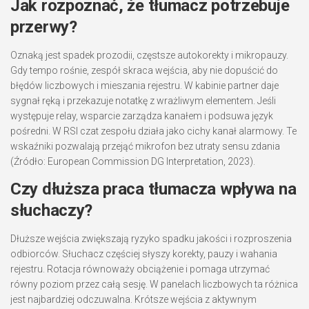
Jak rozpoznać, że tłumacz potrzebuje
przerwy?
Oznaką jest spadek prozodii, częstsze autokorekty i mikropauzy.
Gdy tempo rośnie, zespół skraca wejścia, aby nie dopuścić do
błędów liczbowych i mieszania rejestru. W kabinie partner daje
sygnał ręką i przekazuje notatkę z wrażliwym elementem. Jeśli
występuje relay, wsparcie zarządza kanałem i podsuwa język
pośredni. W RSI czat zespołu działa jako cichy kanał alarmowy. Te
wskaźniki pozwalają przejąć mikrofon bez utraty sensu zdania
(Źródło: European Commission DG Interpretation, 2023).
Czy dłuższa praca tłumacza wpływa na
słuchaczy?
Dłuższe wejścia zwiększają ryzyko spadku jakości i rozproszenia
odbiorców. Słuchacz częściej słyszy korekty, pauzy i wahania
rejestru. Rotacja równoważy obciążenie i pomaga utrzymać
równy poziom przez całą sesję. W panelach liczbowych ta różnica
jest najbardziej odczuwalna. Krótsze wejścia z aktywnym