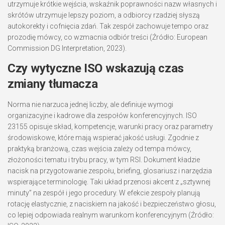
utrzymuje krótkie wejścia, wskaźnik poprawności nazw własnych i
skrótów utrzymuje lepszy poziom, a odbiorcy rzadziej słyszą
autokorekty i cofnięcia zdań. Tak zespół zachowuje tempo oraz
prozodię mówcy, co wzmacnia odbiór treści (Źródło: European
Commission DG Interpretation, 2023).
Czy wytyczne ISO wskazują czas
zmiany tłumacza
Norma nie narzuca jednej liczby, ale definiuje wymogi
organizacyjne i kadrowe dla zespołów konferencyjnych. ISO
23155 opisuje skład, kompetencje, warunki pracy oraz parametry
środowiskowe, które mają wspierać jakość usługi. Zgodnie z
praktyką branżową, czas wejścia zależy od tempa mówcy,
złożoności tematu i trybu pracy, w tym RSI. Dokument kładzie
nacisk na przygotowanie zespołu, briefing, glosariusz i narzędzia
wspierające terminologię. Taki układ przenosi akcent z „sztywnej
minuty” na zespół i jego procedury. W efekcie zespoły planują
rotację elastycznie, z naciskiem na jakość i bezpieczeństwo głosu,
co lepiej odpowiada realnym warunkom konferencyjnym (Źródło: