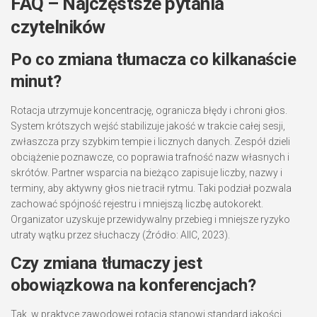
FAQ – Najczęstsze pytania
czytelników
Po co zmiana tłumacza co kilkanaście
minut?
Rotacja utrzymuje koncentrację, ogranicza błędy i chroni głos.
System krótszych wejść stabilizuje jakość w trakcie całej sesji,
zwłaszcza przy szybkim tempie i licznych danych. Zespół dzieli
obciążenie poznawcze, co poprawia trafność nazw własnych i
skrótów. Partner wsparcia na bieżąco zapisuje liczby, nazwy i
terminy, aby aktywny głos nie tracił rytmu. Taki podział pozwala
zachować spójność rejestru i mniejszą liczbę autokorekt.
Organizator uzyskuje przewidywalny przebieg i mniejsze ryzyko
utraty wątku przez słuchaczy (Źródło: AIIC, 2023).
Czy zmiana tłumaczy jest
obowiązkowa na konferencjach?
Tak, w praktyce zawodowej rotacja stanowi standard jakości