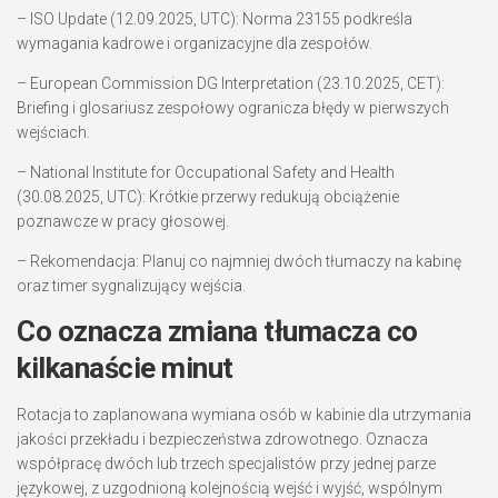
– ISO Update (12.09.2025, UTC): Norma 23155 podkreśla
wymagania kadrowe i organizacyjne dla zespołów.
– European Commission DG Interpretation (23.10.2025, CET):
Briefing i glosariusz zespołowy ogranicza błędy w pierwszych
wejściach.
– National Institute for Occupational Safety and Health
(30.08.2025, UTC): Krótkie przerwy redukują obciążenie
poznawcze w pracy głosowej.
– Rekomendacja: Planuj co najmniej dwóch tłumaczy na kabinę
oraz timer sygnalizujący wejścia.
Co oznacza zmiana tłumacza co
kilkanaście minut
Rotacja to zaplanowana wymiana osób w kabinie dla utrzymania
jakości przekładu i bezpieczeństwa zdrowotnego. Oznacza
współpracę dwóch lub trzech specjalistów przy jednej parze
językowej, z uzgodnioną kolejnością wejść i wyjść, wspólnym