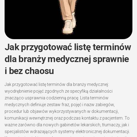
Jak przygotować listę terminów
dla branży medycznej sprawnie
i bez chaosu
Jak przygotować listę terminów dla branży medycznej:
wyodrębnienie pojęć zgodnych ze specyfiką działalności
znacząco usprawnia codzienną pracę. Lista terminów
medycznych definiuje zestaw fraz, pojęć i nazw zabiegów,
procedur lub objawów wykorzystywanych w dokumentacji,
komunikacji wewnętrznej oraz podczas kontaktu z pacjentem. To
ważne zarówno dla nowych gabinetów lekarskich, tłumaczy, jak i
specjalistów wdrażających systemy elektronicznej dokumentacji.