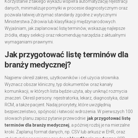
Korzystanie z takiego wykazu wspiera automatyzację rejestracji
danych, minimalizuje pomyłki w procesie diagnostycznym oraz
pozwala łatwiej utrzymać standardy zgodne z wytycznymi
Ministerstwa Zdrowia lub klasyfikacji międzynarodowych.
Wyjaśniam, jak zaplanować listę terminów, wskazuję najlepsze
źródła, etapy selekcji oraz rekomenduję narzędzia z aktualnymi
wymaganiami prawnymi.
Jak przygotować listę terminów dla
branży medycznej?
Najpierw określ zakres, użytkowników i cel użycia słownika.
Wyznacz obszar kliniczny, typ dokumentów oraz kanały
komunikacji, w których lista będzie użyta, aby uniknąć rozmycia
znaczeń. Określ persony: rejestratorka, lekarz, diagnostyka, dział
RCM, a także pacjent. Nadaj priorytety, które uwzględnią
bezpieczeństwo, spójność i łatwość wdrożenia. W pierwszych 100
słowach planu zapisz pytanie przewodnie:
jak przygotować listę
terminów dla branży medycznej
, a później rozbij je na mierzalne
kroki. Zaplanuj format danych, np. CSV lub arkusz w EHR, oraz