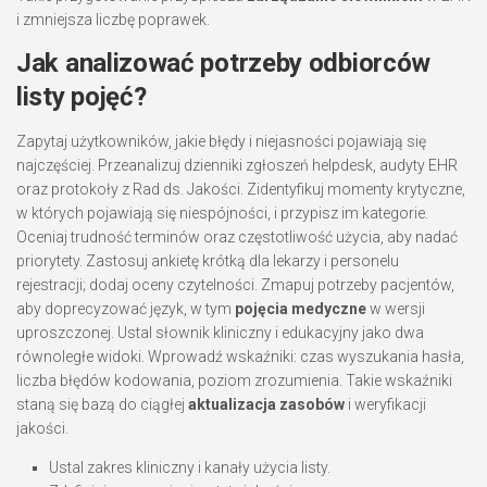
i zmniejsza liczbę poprawek.
Jak analizować potrzeby odbiorców
listy pojęć?
Zapytaj użytkowników, jakie błędy i niejasności pojawiają się
najczęściej. Przeanalizuj dzienniki zgłoszeń helpdesk, audyty EHR
oraz protokoły z Rad ds. Jakości. Zidentyfikuj momenty krytyczne,
w których pojawiają się niespójności, i przypisz im kategorie.
Oceniaj trudność terminów oraz częstotliwość użycia, aby nadać
priorytety. Zastosuj ankietę krótką dla lekarzy i personelu
rejestracji; dodaj oceny czytelności. Zmapuj potrzeby pacjentów,
aby doprecyzować język, w tym
pojęcia medyczne
w wersji
uproszczonej. Ustal słownik kliniczny i edukacyjny jako dwa
równoległe widoki. Wprowadź wskaźniki: czas wyszukania hasła,
liczba błędów kodowania, poziom zrozumienia. Takie wskaźniki
staną się bazą do ciągłej
aktualizacja zasobów
i weryfikacji
jakości.
Ustal zakres kliniczny i kanały użycia listy.