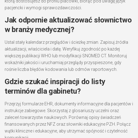
którą dostosujesz do profilu placówki, biorąc pod uwagę język
pacjencki i wymogi sprawozdawczości.
Jak odpornie aktualizować słownictwo
w branży medycznej?
Ustal stały kalendarz przeglądów i ścieżkę zmian. Zapisuj źródła
aktualizacji, właściciela i datę. Weryfikuj zgodność po każdej
większej publikacji WHO lub modyfikacji SNOMED CT. Monitoruj
wskaźniki jakości i uruchamiaj przeglądy przyspieszone, gdy
rośnie liczba błędów kodowania lub odmów raportowych.
Gdzie szukać inspiracji do listy
terminów dla gabinetu?
Przejrzyj formularze EHR, dokumenty informacyjne dla pacjentów i
instrukcje zabiegowe. Skorzystaj z glosariuszy uczelni oraz
zaleceń towarzystw naukowych. Porównaj opisy świadczeń
finansowanych przez NFZ oraz słowniki edukacyjne PZH. Połącz
wątki kliniczne i edukacyjne, aby utrzymać spójność i czytelność
komunikacji.