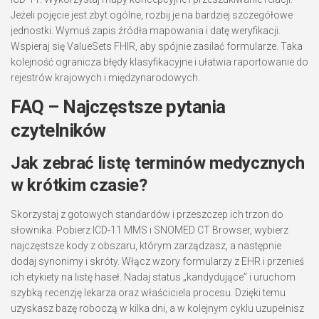
Jeżeli pojęcie jest zbyt ogólne, rozbij je na bardziej szczegółowe
jednostki. Wymuś zapis źródła mapowania i datę weryfikacji.
Wspieraj się ValueSets FHIR, aby spójnie zasilać formularze. Taka
kolejność ogranicza błędy klasyfikacyjne i ułatwia raportowanie do
rejestrów krajowych i międzynarodowych.
FAQ – Najczęstsze pytania
czytelników
Jak zebrać listę terminów medycznych
w krótkim czasie?
Skorzystaj z gotowych standardów i przeszczep ich trzon do
słownika. Pobierz ICD-11 MMS i SNOMED CT Browser, wybierz
najczęstsze kody z obszaru, którym zarządzasz, a następnie
dodaj synonimy i skróty. Włącz wzory formularzy z EHR i przenieś
ich etykiety na listę haseł. Nadaj status „kandydujące” i uruchom
szybką recenzję lekarza oraz właściciela procesu. Dzięki temu
uzyskasz bazę roboczą w kilka dni, a w kolejnym cyklu uzupełnisz