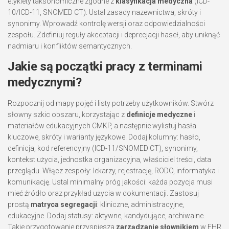
etykiety taksonomiczne zgodne z
klasyfikacja medyczna
(ICD-
10/ICD-11, SNOMED CT). Ustal zasady nazewnictwa, skróty i
synonimy. Wprowadź kontrolę wersji oraz odpowiedzialności
zespołu. Zdefiniuj reguły akceptacji i deprecjacji haseł, aby uniknąć
nadmiaru i konfliktów semantycznych.
Jakie są początki pracy z terminami
medycznymi?
Rozpocznij od mapy pojęć i listy potrzeby użytkowników. Stwórz
słowny szkic obszaru, korzystając z
definicje medyczne
i
materiałów edukacyjnych CMKP, a następnie wylistuj hasła
kluczowe, skróty i warianty językowe. Dodaj kolumny: hasło,
definicja, kod referencyjny (ICD-11/SNOMED CT), synonimy,
kontekst użycia, jednostka organizacyjna, właściciel treści, data
przeglądu. Włącz zespoły: lekarzy, rejestrację, RODO, informatyka i
komunikację. Ustal minimalny próg jakości: każda pozycja musi
mieć źródło oraz przykład użycia w dokumentacji. Zastosuj
prostą
matryca segregacji
: kliniczne, administracyjne,
edukacyjne. Dodaj statusy: aktywne, kandydujące, archiwalne.
Takie przygotowanie przyspiesza
zarządzanie słownikiem
w EHR