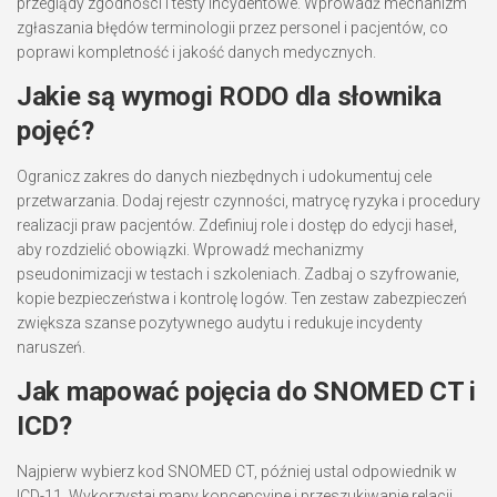
przeglądy zgodności i testy incydentowe. Wprowadź mechanizm
zgłaszania błędów terminologii przez personel i pacjentów, co
poprawi kompletność i jakość danych medycznych.
Jakie są wymogi RODO dla słownika
pojęć?
Ogranicz zakres do danych niezbędnych i udokumentuj cele
przetwarzania. Dodaj rejestr czynności, matrycę ryzyka i procedury
realizacji praw pacjentów. Zdefiniuj role i dostęp do edycji haseł,
aby rozdzielić obowiązki. Wprowadź mechanizmy
pseudonimizacji w testach i szkoleniach. Zadbaj o szyfrowanie,
kopie bezpieczeństwa i kontrolę logów. Ten zestaw zabezpieczeń
zwiększa szanse pozytywnego audytu i redukuje incydenty
naruszeń.
Jak mapować pojęcia do SNOMED CT i
ICD?
Najpierw wybierz kod SNOMED CT, później ustal odpowiednik w
ICD-11. Wykorzystaj mapy koncepcyjne i przeszukiwanie relacji.