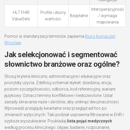
Interoperacyjność
HL7 FHIR
Profile i zbiory
Bezpłatne
/ wymaga
ValueSets
wartości
mapowania
Pomoc w standaryzacji terminów zapewnia
Biuro tłumaczeń
Wrocław
.
Jak selekcjonować i segmentować
słownictwo branżowe oraz ogólne?
Stosuj kryteria kliniczne, administracyjne i edukacyjne oraz
priorytety użycia. Zdefiniuj schemat etykiet: dziedzina, encja,
poziom szczegółowości, odbiorca, kod referencyjny, wariant
językowy. Oznacz terminy konfliktowe i niedozwolone. Ustal
zasady skracania nazw i skrótów, aby uniknąć dwuznaczności.
Wprowadź przeglądy kwartalne oraz przegląd ad hoc po
zmianach wytycznych. Taki podział usprawnia filtrowanie w EHR i
szybsze wyszukiwanie. Poukładaj
lista pojęć medycznych
według procesu klinicznego: objaw, badanie, rozpoznanie,