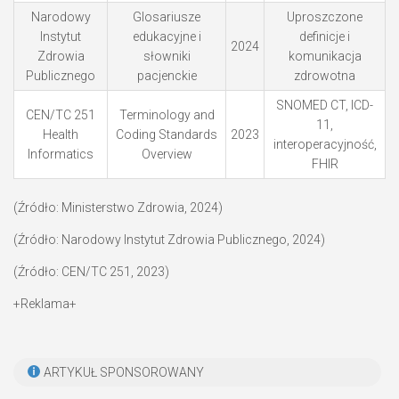
Narodowy
Glosariusze
Uproszczone
Instytut
edukacyjne i
definicje i
2024
Zdrowia
słowniki
komunikacja
Publicznego
pacjenckie
zdrowotna
SNOMED CT, ICD-
CEN/TC 251
Terminology and
11,
Health
Coding Standards
2023
interoperacyjność,
Informatics
Overview
FHIR
(Źródło: Ministerstwo Zdrowia, 2024)
(Źródło: Narodowy Instytut Zdrowia Publicznego, 2024)
(Źródło: CEN/TC 251, 2023)
+Reklama+
ARTYKUŁ SPONSOROWANY