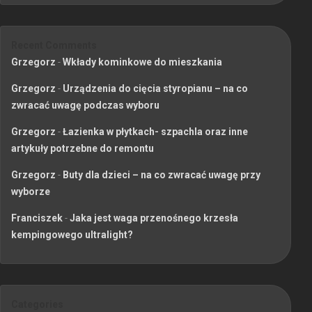
Recent Comments
Grzegorz
-
Wkłady kominkowe do mieszkania
Grzegorz
-
Urządzenia do cięcia styropianu – na co
zwracać uwagę podczas wyboru
Grzegorz
-
Łazienka w płytkach- szpachla oraz inne
artykuły potrzebne do remontu
Grzegorz
-
Buty dla dzieci – na co zwracać uwagę przy
wyborze
Franciszek
-
Jaka jest waga przenośnego krzesła
kempingowego ultralight?
Categories