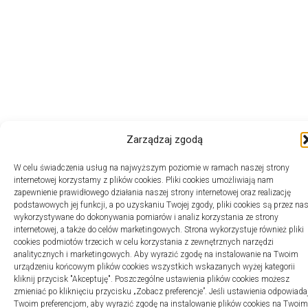
Zarządzaj zgodą
W celu świadczenia usług na najwyższym poziomie w ramach naszej strony
internetowej korzystamy z plików cookies. Pliki cookies umożliwiają nam
zapewnienie prawidłowego działania naszej strony internetowej oraz realizację
podstawowych jej funkcji, a po uzyskaniu Twojej zgody, pliki cookies są przez na
wykorzystywane do dokonywania pomiarów i analiz korzystania ze strony
internetowej, a także do celów marketingowych. Strona wykorzystuje również pliki
cookies podmiotów trzecich w celu korzystania z zewnętrznych narzędzi
analitycznych i marketingowych. Aby wyrazić zgodę na instalowanie na Twoim
urządzeniu końcowym plików cookies wszystkich wskazanych wyżej kategorii
kliknij przycisk "Akceptuję". Poszczególne ustawienia plików cookies możesz
zmieniać po kliknięciu przycisku „Zobacz preferencje”. Jeśli ustawienia odpowiada
Twoim preferencjom, aby wyrazić zgodę na instalowanie plików cookies na Twoim