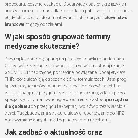
procedura, leczenie, edukacja. Dodaj widok pacjencki z językiem
prostym oraz glosariusz dla komunikacji publicznej. To ogranicza
błędy, skraca czas dokumentowania i standaryzuje
słownictwo
branżowe
między oddziałami.
W jaki sposób grupować terminy
medyczne skutecznie?
Przyjmij taksonomię opartą na przebiegu opieki i standardach.
Grupy twórz według etapów ścieżki, a wewnątrz stosuj relacje
SNOMED CT: nadrzędne, podrzędne, powiązane. Dodaj etykiety
FHIR, które ułatwiają osadzanie pól w formularzach. Ustal progi
łączenia synonimów i wariantów, aby nie mnożyć haseł. Dla
edukacji pacjenta przygotuj wersję uproszczoną, w której język
specjalistyczny ma równoległe objaśnienie. Zastosuj
narzędzia
dla gabinetu
do przeglądu i akceptacji wpisów przez właścicieli
treści. Tak zbudowana struktura ułatwia raportowanie do NFZ
oraz wymianę danych między placówkami i rejestrami.
Jak zadbać o aktualność oraz