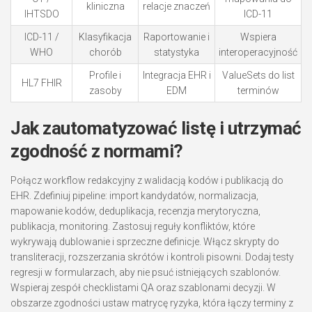
kliniczna
relacje znaczeń
IHTSDO
ICD-11
ICD-11 /
Klasyfikacja
Raportowanie i
Wspiera
WHO
chorób
statystyka
interoperacyjność
Profile i
Integracja EHR i
ValueSets do list
HL7 FHIR
zasoby
EDM
terminów
Jak zautomatyzować listę i utrzymać
zgodność z normami?
Połącz workflow redakcyjny z walidacją kodów i publikacją do
EHR. Zdefiniuj pipeline: import kandydatów, normalizacja,
mapowanie kodów, deduplikacja, recenzja merytoryczna,
publikacja, monitoring. Zastosuj reguły konfliktów, które
wykrywają dublowanie i sprzeczne definicje. Włącz skrypty do
transliteracji, rozszerzania skrótów i kontroli pisowni. Dodaj testy
regresji w formularzach, aby nie psuć istniejących szablonów.
Wspieraj zespół checklistami QA oraz szablonami decyzji. W
obszarze zgodności ustaw matrycę ryzyka, która łączy terminy z