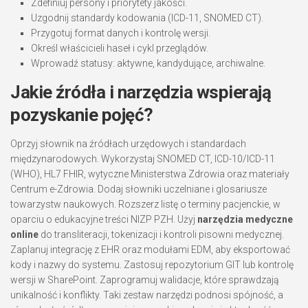
Zdefiniuj persony i priorytety jakości.
Uzgodnij standardy kodowania (ICD-11, SNOMED CT).
Przygotuj format danych i kontrolę wersji.
Określ właścicieli haseł i cykl przeglądów.
Wprowadź statusy: aktywne, kandydujące, archiwalne.
Jakie źródła i narzędzia wspierają
pozyskanie pojęć?
Oprzyj słownik na źródłach urzędowych i standardach
międzynarodowych. Wykorzystaj SNOMED CT, ICD-10/ICD-11
(WHO), HL7 FHIR, wytyczne Ministerstwa Zdrowia oraz materiały
Centrum e-Zdrowia. Dodaj słowniki uczelniane i glosariusze
towarzystw naukowych. Rozszerz listę o terminy pacjenckie, w
oparciu o edukacyjne treści NIZP PZH. Użyj
narzędzia medyczne
online
do transliteracji, tokenizacji i kontroli pisowni medycznej.
Zaplanuj integrację z EHR oraz modułami EDM, aby eksportować
kody i nazwy do systemu. Zastosuj repozytorium GIT lub kontrolę
wersji w SharePoint. Zaprogramuj walidacje, które sprawdzają
unikalność i konflikty. Taki zestaw narzędzi podnosi spójność, a