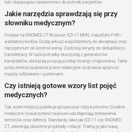
luki i dopasujesz nazewnictwo do potrzeb pacjentów.
Jakie narzędzia sprawdzają się przy
słowniku medycznym?
Postaw na SNOMED CT Browser, ICD-11 MMS, ValueSets FHIR i
walidatory kodów. Dodaj arkusz współdzielony do akceptacji oraz
repozytorium do kontroli wersji. Zastosuj skrypty do deduplikacji i
transliteracji. W razie potrzeby skorzystaj z generatorów
kandydatów, ale każdą pozycję poddaj recenzji i mapowaniu. Takie
połączenie przyspiesza prace redakcyjne i poprawia spójność
między oddziałami i systemami.
Czy istnieją gotowe wzory list pojęć
medycznych?
Tak, wiele instytucji publikuje glosariusze i listy kontrolne. Uczelnie
medyczne i towarzystwa naukowe udostępniają zestawienia
terminów oraz definicji. Standardy, takie jak ICD-11 czy SNOMED
CT, zawierają obszerne przykłady i relacje. Traktuj je jako bazę,