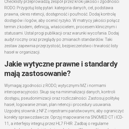
Checklisty przeprowadzą zespół przez kroki jakości i zgodności
RODO. Przygotuj listę pytań: kategoria danych, cel, podstawa
prawna, okres retencji, dostępność i poufność. Dodaj kontrolę
dostępów i logów, aby ocenić ryzyko. W matrycy jakości połącz
termin z kodem, definicją, właścicielem, procesem klinicznym i
statusami. Ustal progi publikacji oraz warunki wycofania. Dodaj
audyt roczny oraz przeglądy po zmianach standardów. Taki
zestaw zapewnia przejrzystość, bezpieczeństwo i trwałość listy
haseł w organizacji.
Jakie wytyczne prawne i standardy
mają zastosowanie?
Wymagaj zgodności z RODO, wytycznymi MZ i normami
interoperacyjności. Skup się na minimalizacji danych, kontroli
dostępu, pseudonimizacji oraz rozliczalności. Zastosuj politykę
haseł, logowanie zmian, plan retencji i procedury usuwania.
Uzgodnij słownik z NFZ i rejestrami państwowymi, aby ograniczyć
korekty sprawozdawcze. Oprzyj mapowanie na SNOMED CT i ICD-
11, a interfejsy integruj przez HL7 FHIR. Zadbaj o regularne