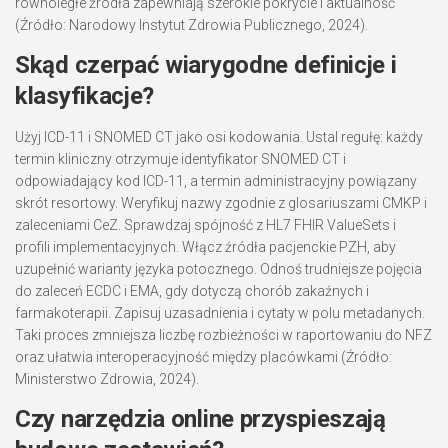
równoległe źródła zapewniają szerokie pokrycie i aktualność
(Źródło: Narodowy Instytut Zdrowia Publicznego, 2024).
Skąd czerpać wiarygodne definicje i
klasyfikacje?
Użyj ICD-11 i SNOMED CT jako osi kodowania. Ustal regułę: każdy
termin kliniczny otrzymuje identyfikator SNOMED CT i
odpowiadający kod ICD-11, a termin administracyjny powiązany
skrót resortowy. Weryfikuj nazwy zgodnie z glosariuszami CMKP i
zaleceniami CeZ. Sprawdzaj spójność z HL7 FHIR ValueSets i
profili implementacyjnych. Włącz źródła pacjenckie PZH, aby
uzupełnić warianty języka potocznego. Odnoś trudniejsze pojęcia
do zaleceń ECDC i EMA, gdy dotyczą chorób zakaźnych i
farmakoterapii. Zapisuj uzasadnienia i cytaty w polu metadanych.
Taki proces zmniejsza liczbę rozbieżności w raportowaniu do NFZ
oraz ułatwia interoperacyjność między placówkami (Źródło:
Ministerstwo Zdrowia, 2024).
Czy narzędzia online przyspieszają