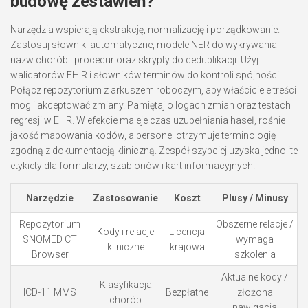
budowę zestawień?
Narzędzia wspierają ekstrakcję, normalizację i porządkowanie.
Zastosuj słowniki automatyczne, modele NER do wykrywania
nazw chorób i procedur oraz skrypty do deduplikacji. Użyj
walidatorów FHIR i słowników terminów do kontroli spójności.
Połącz repozytorium z arkuszem roboczym, aby właściciele treści
mogli akceptować zmiany. Pamiętaj o logach zmian oraz testach
regresji w EHR. W efekcie maleje czas uzupełniania haseł, rośnie
jakość mapowania kodów, a personel otrzymuje terminologię
zgodną z dokumentacją kliniczną. Zespół szybciej uzyska jednolite
etykiety dla formularzy, szablonów i kart informacyjnych.
Narzędzie
Zastosowanie
Koszt
Plusy / Minusy
Repozytorium
Obszerne relacje /
Kody i relacje
Licencja
SNOMED CT
wymaga
kliniczne
krajowa
Browser
szkolenia
Aktualne kody /
Klasyfikacja
ICD-11 MMS
Bezpłatne
złożona
chorób
nawigacja