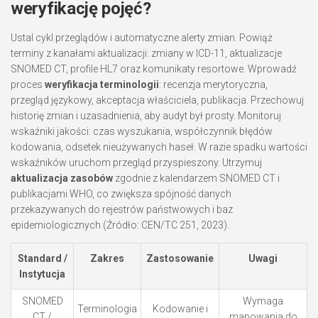
weryfikację pojęć?
Ustal cykl przeglądów i automatyczne alerty zmian. Powiąż
terminy z kanałami aktualizacji: zmiany w ICD-11, aktualizacje
SNOMED CT, profile HL7 oraz komunikaty resortowe. Wprowadź
proces
weryfikacja terminologii
: recenzja merytoryczna,
przegląd językowy, akceptacja właściciela, publikacja. Przechowuj
historię zmian i uzasadnienia, aby audyt był prosty. Monitoruj
wskaźniki jakości: czas wyszukania, współczynnik błędów
kodowania, odsetek nieużywanych haseł. W razie spadku wartości
wskaźników uruchom przegląd przyspieszony. Utrzymuj
aktualizacja zasobów
zgodnie z kalendarzem SNOMED CT i
publikacjami WHO, co zwiększa spójność danych
przekazywanych do rejestrów państwowych i baz
epidemiologicznych (Źródło: CEN/TC 251, 2023).
Standard /
Zakres
Zastosowanie
Uwagi
Instytucja
SNOMED
Wymaga
Terminologia
Kodowanie i
CT /
mapowania do