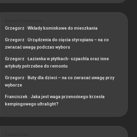
Recent Comments
Grzegorz
-
Wkłady kominkowe do mieszkania
Grzegorz
-
Urządzenia do cięcia styropianu – na co
zwracać uwagę podczas wyboru
Grzegorz
-
Łazienka w płytkach- szpachla oraz inne
artykuły potrzebne do remontu
Grzegorz
-
Buty dla dzieci – na co zwracać uwagę przy
wyborze
Franciszek
-
Jaka jest waga przenośnego krzesła
kempingowego ultralight?
Categories