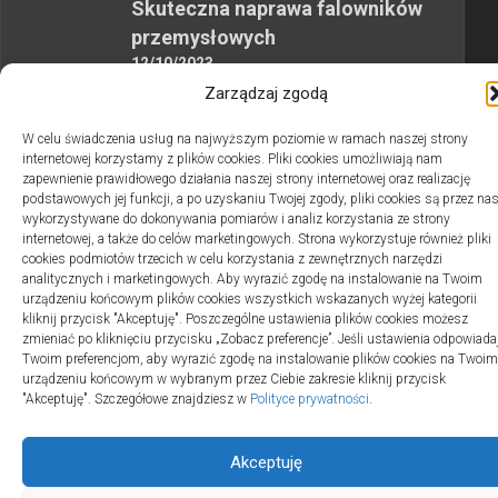
Skuteczna naprawa falowników
przemysłowych
12/10/2023
Zarządzaj zgodą
W celu świadczenia usług na najwyższym poziomie w ramach naszej strony
internetowej korzystamy z plików cookies. Pliki cookies umożliwiają nam
zapewnienie prawidłowego działania naszej strony internetowej oraz realizację
podstawowych jej funkcji, a po uzyskaniu Twojej zgody, pliki cookies są przez na
2swiaty.pl © 2026. Wszelkie prawa zastrzeżone.
wykorzystywane do dokonywania pomiarów i analiz korzystania ze strony
internetowej, a także do celów marketingowych. Strona wykorzystuje również pliki
cookies podmiotów trzecich w celu korzystania z zewnętrznych narzędzi
analitycznych i marketingowych. Aby wyrazić zgodę na instalowanie na Twoim
urządzeniu końcowym plików cookies wszystkich wskazanych wyżej kategorii
kliknij przycisk "Akceptuję". Poszczególne ustawienia plików cookies możesz
zmieniać po kliknięciu przycisku „Zobacz preferencje”. Jeśli ustawienia odpowiada
Twoim preferencjom, aby wyrazić zgodę na instalowanie plików cookies na Twoim
urządzeniu końcowym w wybranym przez Ciebie zakresie kliknij przycisk
"Akceptuję". Szczegółowe znajdziesz w
Polityce prywatności
.
Akceptuję