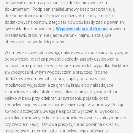
poświęcić czas na zapoznanie się dokładnie z wszelkimi
dokumentami. Podpisanie takiej umowy bez przeczytanie jej
dokładnie doprowadzić może do różnych nieprzyjemności i
dodatkowych kosztów, z tego też powodu każdy zapis powinien
być dokładnie sprawdzony.
Wypożyczalnia aut Krosno
powinna
przedstawić zrozumiałe i jasne warunki najmu, ustalające
obowiązki i prawa każdej strony.
W umowie szczególną uwagę należy zwrócić na zapisy dotyczące
odpowiedzialności za powstałe szkody, zasady użytkowania
pojazdu oraz procedury w przypadku awarii lub wypadku. Niektóre
z wypożyczalni, w tym wypożyczalnia przyczep Krosno,
dodatkowo w umowach stosują zapisy ograniczające
możliwości wyjeżdżania za granicę kraju albo nakładające
kilometrowe limity. Istotne będą także zapisy dotyczące stanu
paliwo w baku przy odebraniu i zwróceniu pojazdu oraz
konsekwencje związane z naruszeniem zapisów umowy. Pasuje
zwrócić szczególną uwagę na sposób wyliczenia i wysokość
wszelkich umownych kar oraz warunki związane z zatrzymaniem
czy zwrotem kaucji. Umowa precyzyjnie też powinna określać
miejsce zwrotu i termin auta i konsekwencje opóźnienia.