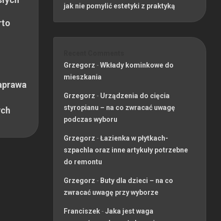
jak nie pomylić estetyki z praktyką
rto
Recent Comments
Grzegorz
-
Wkłady kominkowe do
mieszkania
aprawa
Grzegorz
-
Urządzenia do cięcia
styropianu – na co zwracać uwagę
ych
podczas wyboru
Grzegorz
-
Łazienka w płytkach-
szpachla oraz inne artykuły potrzebne
do remontu
Grzegorz
-
Buty dla dzieci – na co
zwracać uwagę przy wyborze
Franciszek
-
Jaka jest waga