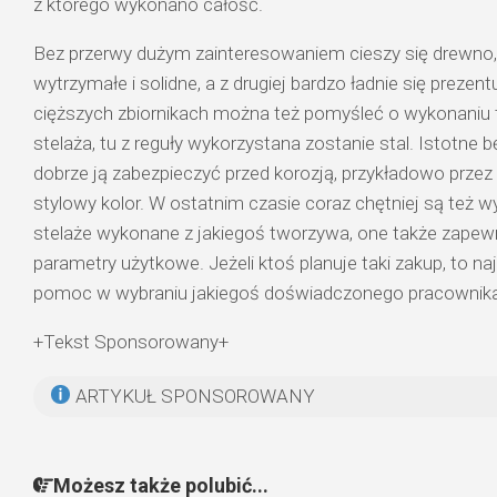
z którego wykonano całość.
Bez przerwy dużym zainteresowaniem cieszy się drewno, k
wytrzymałe i solidne, a z drugiej bardzo ładnie się prezen
cięższych zbiornikach można też pomyśleć o wykonaniu
stelaża, tu z reguły wykorzystana zostanie stal. Istotne b
dobrze ją zabezpieczyć przed korozją, przykładowo przez
stylowy kolor. W ostatnim czasie coraz chętniej są też w
stelaże wykonane z jakiegoś tworzywa, one także zapew
parametry użytkowe. Jeżeli ktoś planuje taki zakup, to najl
pomoc w wybraniu jakiegoś doświadczonego pracownika
+Tekst Sponsorowany+
ARTYKUŁ SPONSOROWANY
Możesz także polubić...