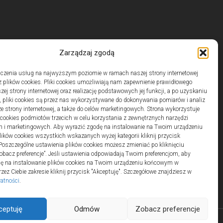
Zarządzaj zgodą
czenia usług na najwyższym poziomie w ramach naszej strony internetowej
 plików cookies. Pliki cookies umożliwiają nam zapewnienie prawidłowego
zej strony internetowej oraz realizację podstawowych jej funkcji, a po uzyskaniu
, pliki cookies są przez nas wykorzystywane do dokonywania pomiarów i analiz
ze strony internetowej, a także do celów marketingowych. Strona wykorzystuje
i cookies podmiotów trzecich w celu korzystania z zewnętrznych narzędzi
h i marketingowych. Aby wyrazić zgodę na instalowanie na Twoim urządzeniu
ków cookies wszystkich wskazanych wyżej kategorii kliknij przycisk
 Poszczególne ustawienia plików cookies możesz zmieniać po kliknięciu
obacz preferencje”. Jeśli ustawienia odpowiadają Twoim preferencjom, aby
dę na instalowanie plików cookies na Twoim urządzeniu końcowym w
ez Ciebie zakresie kliknij przycisk "Akceptuję". Szczegółowe znajdziesz w
watności
.
ceptuję
Odmów
Zobacz preferencje