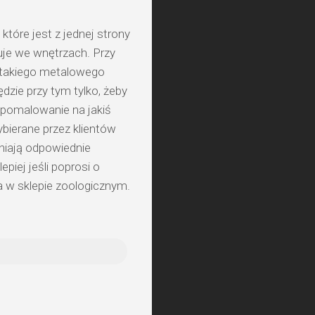
tóre jest z jednej strony
tuje we wnętrzach. Przy
 takiego metalowego
ędzie przy tym tylko, żeby
 pomalowanie na jakiś
ybierane przez klientów
niają odpowiednie
epiej jeśli poprosi o
 w sklepie zoologicznym.