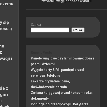
zwrócić uwagę podczas wyboru
 czemu
y się
Szukaj
nością
Szukaj
ne
z
Recent Posts
wacji i
Panele winylowe czy laminowane: dom z
psem i dziećmi
Wyjęcie karty SIM i pamięci przed
serwisem telefonu
Lekarze prywatnie: cena,
doświadczenie, termin
ie z
Zmiana księgowej przed końcem roku:
gie i
dokumenty
a
Podłoga do przedpokoju i korytarza:
słych