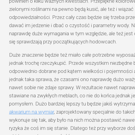
powinien o kilku ważnych kwestiach. Przepiękne kolorowe
zielonymi roślinami na pewno będą kusić, ale też i wiązać
odpowiedzialności. Przez cały czas będzie się trzeba prz
dawać im jedzenie i dbać o czystość i parametry wody. 
naprawdę duże wymagania w tym względzie, ale też jest d
się sprawdzają przy początkujących hodowcach.
Duże znaczenie będzie też miało całe potrzebne wyposaż
jednak trochę rzeczykupić. Przede wszystkim niezbędne b
odpowiednio dobrane pod kątem wielkości i pojemności 
jednak taka sprawa, że czasami ono naprawdę dużo waży,
nawet sobie nie zdaje sprawy. W rezultacie nawet napraw
stawiane na zwykłych meblach, co nie do końca jednak j
pomysłem. Dużo bardziej lepszy tu będzie jakiś wytrzym
akwarium na wymiar
, zaprojektowany specjalnie do takic
wykonuje się tak, aby było na nich można postawić nawe
ryzyka że coś im się stanie. Dlatego też przy wyborze do