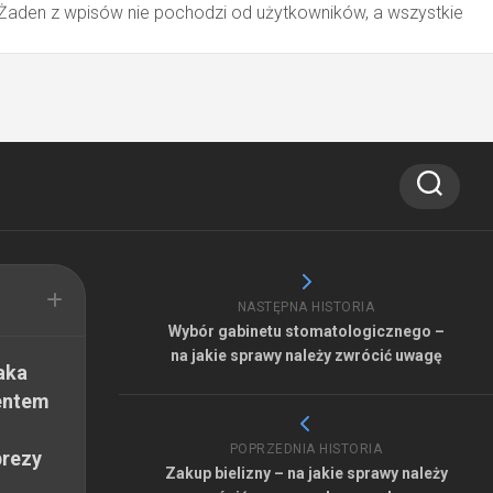
 Żaden z wpisów nie pochodzi od użytkowników, a wszystkie
NASTĘPNA HISTORIA
Wybór gabinetu stomatologicznego –
na jakie sprawy należy zwrócić uwagę
aka
entem
POPRZEDNIA HISTORIA
prezy
Zakup bielizny – na jakie sprawy należy