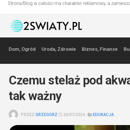
Strona/Blog w całości ma charakter reklamowy, a zamieszc
Przejdź
do
treści
Dom, Ogród
Uroda, Zdrowie
Biznes, Finanse
Bu
Czemu stelaż pod akwa
tak ważny
PRZEZ
GRZEGORZ
26/07/2024 ·
EDUKACJA