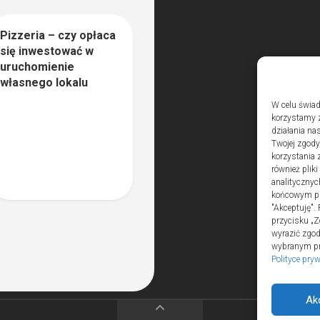
Pizzeria – czy opłaca
0
się inwestować w
uruchomienie
własnego lokalu
W celu świad
korzystamy z
działania nas
Twojej zgody
korzystania 
również plik
analitycznyc
końcowym pli
"Akceptuję".
przycisku „Z
wyrazić zgo
wybranym prz
Polityce pry
Ak