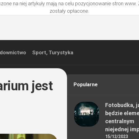
zone na niej artykuły mają na celu pozycjonowanie stron www.
zostały opłacone.
downictwo
Sport, Turystyka
rium jest
Popularne
Fotobudka, j
będzie elem
centralnym
niejednej im
15/12/2023