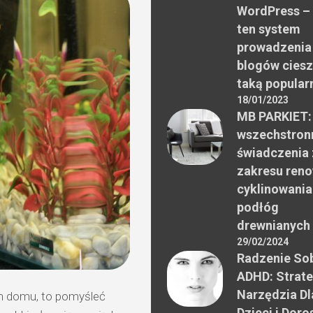
WordPress –
ten system
prowadzenia
blogów ciesz
taką popular
18/01/2023
MB PARKIET:
wszechstron
świadczenia 
zakresu reno
cyklinowania
podłóg
drewnianych
29/02/2024
Radzenie Sob
ADHD: Strate
Narzędzia Dl
im domu, to pomyśleć
Dzieci i Doro