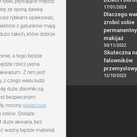
 rybki, pływające między
17/01/2024
 się ze sporą dawką
Dlaczego wa
ecież rybkami opiekować,
zrobić sobie
Niektóre z gatunków mają
permanentny
użo takich, które dobrze
makijaż
30/11/2022
Skuteczna n
enie, a tego będzie
falowników
ędzie rzecz jasna
przemysłow
akwarium. Z nim jest
12/10/2023
 z czego wielu ludzi
dę duże zbiorniki są
est bezpiecznym
ały, mocny
stelaż pod
h celów. Stelaże
t duże akwaria, bez
ść ważny będzie materiał,