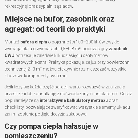
rekreacyjnej oraz sypialni sąsiadów.
Miejsce na bufor, zasobnik oraz
agregat: od teorii do praktyki
Montaż
bufora ciepła
o pojemności 100–200 litrów zwykle
wymaga blatu o wymiarach 0,5–0,8 m², podczas gdy
zasobnik
CWU
potrzebuje zaledwie kilkudziesięciu centymetrów
kwadratowych ekstra. Praktyka pokazuje, że już przy powierzchni
technicznej 2–3 m² można efektywnie rozmieszczać wszystkie
kluczowe komponenty systemu.
Jeśli liczy się każda część parceli, warto rozważyć wizualizację
przestrzeni lub konsultację z doświadczonym instalatorem. Coraz
popularniejsze są
interaktywne kalkulatory metrażu
oraz
checklisty, pozwalające zweryfikować wszystkie elementy układu
zanim zostanie podjęta decyzja zakupowa.
Czy pompa ciepła hałasuje w
pomieszczeniu?