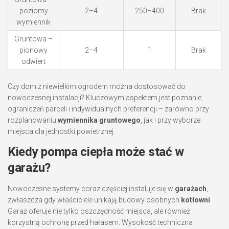
poziomy
2–4
250–400
Brak
wymiennik
Gruntowa –
pionowy
2–4
1
Brak
odwiert
Czy dom z niewielkim ogrodem można dostosować do
nowoczesnej instalacji? Kluczowym aspektem jest poznanie
ograniczeń parceli i indywidualnych preferencji – zarówno przy
rozplanowaniu
wymiennika gruntowego
, jak i przy wyborze
miejsca dla jednostki powietrznej.
Kiedy pompa ciepła może stać w
garażu?
Nowoczesne systemy coraz częściej instaluje się w
garażach
,
zwłaszcza gdy właściciele unikają budowy osobnych
kotłowni
.
Garaż oferuje nie tylko oszczędność miejsca, ale również
korzystną ochronę przed hałasem. Wysokość techniczna