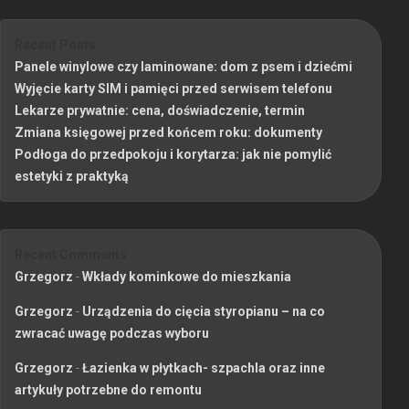
Recent Posts
Panele winylowe czy laminowane: dom z psem i dziećmi
Wyjęcie karty SIM i pamięci przed serwisem telefonu
Lekarze prywatnie: cena, doświadczenie, termin
Zmiana księgowej przed końcem roku: dokumenty
Podłoga do przedpokoju i korytarza: jak nie pomylić
estetyki z praktyką
Recent Comments
Grzegorz
-
Wkłady kominkowe do mieszkania
Grzegorz
-
Urządzenia do cięcia styropianu – na co
zwracać uwagę podczas wyboru
Grzegorz
-
Łazienka w płytkach- szpachla oraz inne
artykuły potrzebne do remontu