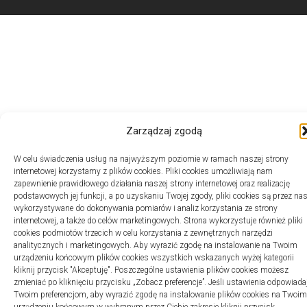
Zarządzaj zgodą
W celu świadczenia usług na najwyższym poziomie w ramach naszej strony
internetowej korzystamy z plików cookies. Pliki cookies umożliwiają nam
zapewnienie prawidłowego działania naszej strony internetowej oraz realizację
podstawowych jej funkcji, a po uzyskaniu Twojej zgody, pliki cookies są przez na
wykorzystywane do dokonywania pomiarów i analiz korzystania ze strony
internetowej, a także do celów marketingowych. Strona wykorzystuje również pliki
cookies podmiotów trzecich w celu korzystania z zewnętrznych narzędzi
analitycznych i marketingowych. Aby wyrazić zgodę na instalowanie na Twoim
urządzeniu końcowym plików cookies wszystkich wskazanych wyżej kategorii
kliknij przycisk "Akceptuję". Poszczególne ustawienia plików cookies możesz
zmieniać po kliknięciu przycisku „Zobacz preferencje”. Jeśli ustawienia odpowiada
Twoim preferencjom, aby wyrazić zgodę na instalowanie plików cookies na Twoim