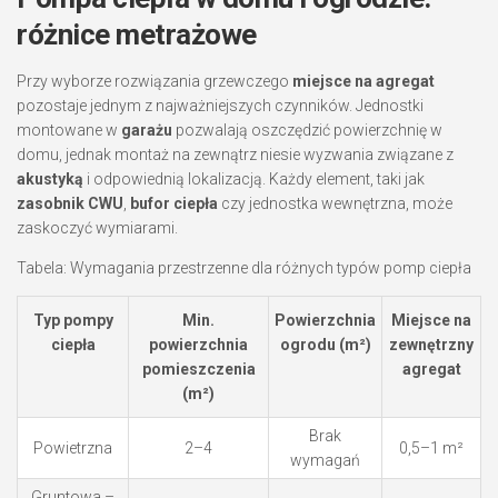
różnice metrażowe
Przy wyborze rozwiązania grzewczego
miejsce na agregat
pozostaje jednym z najważniejszych czynników. Jednostki
montowane w
garażu
pozwalają oszczędzić powierzchnię w
domu, jednak montaż na zewnątrz niesie wyzwania związane z
akustyką
i odpowiednią lokalizacją. Każdy element, taki jak
zasobnik CWU
,
bufor ciepła
czy jednostka wewnętrzna, może
zaskoczyć wymiarami.
Tabela: Wymagania przestrzenne dla różnych typów pomp ciepła
Typ pompy
Min.
Powierzchnia
Miejsce na
ciepła
powierzchnia
ogrodu (m²)
zewnętrzny
pomieszczenia
agregat
(m²)
Brak
Powietrzna
2–4
0,5–1 m²
wymagań
Gruntowa –