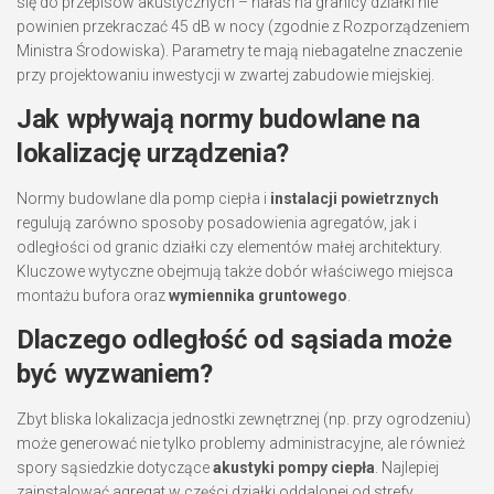
się do przepisów akustycznych – hałas na granicy działki nie
powinien przekraczać 45 dB w nocy (zgodnie z Rozporządzeniem
Ministra Środowiska). Parametry te mają niebagatelne znaczenie
przy projektowaniu inwestycji w zwartej zabudowie miejskiej.
Jak wpływają normy budowlane na
lokalizację urządzenia?
Normy budowlane dla pomp ciepła i
instalacji powietrznych
regulują zarówno sposoby posadowienia agregatów, jak i
odległości od granic działki czy elementów małej architektury.
Kluczowe wytyczne obejmują także dobór właściwego miejsca
montażu bufora oraz
wymiennika gruntowego
.
Dlaczego odległość od sąsiada może
być wyzwaniem?
Zbyt bliska lokalizacja jednostki zewnętrznej (np. przy ogrodzeniu)
może generować nie tylko problemy administracyjne, ale również
spory sąsiedzkie dotyczące
akustyki pompy ciepła
. Najlepiej
zainstalować agregat w części działki oddalonej od strefy