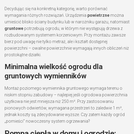
Decydując się na konkretną kategorię, warto porównać
wymagania różnych rozwiązań. Urządzenia
powietrzne
można
umieścić blisko ściany budynku lub w narożniku garażu, natomiast
gruntowe
potrzebują ogrodu, w którym nie występują drzewa z
rozbudowanym systemem korzeniowym. Przy montażu zawsze
bierz pod uwagę nie tylko metraż, ale i kształt dostępnej
powierzchni – owalne powierzchnie wymagają innych obliczeń niż
prostokątne działki.
Minimalna wielkość ogrodu dla
gruntowych wymienników
Montaż poziomego wymiennika gruntowego wymaga terenu o
niskim stopniu zabudowy – najlepiej jeśli ogrodowa powierzchnia
użytkowa nie jest mniejsza niż 250 m². Przy zastosowaniu
pionowych odwiertów, wymagana przestrzeń to zaledwie 1 m²,
jednak koszty są zdecydowanie wyższe. Czy zatem każdy ogród
„pomieści” nowoczesny system ogrzewania?
Pompa ciepła w domu i ogrodzie: