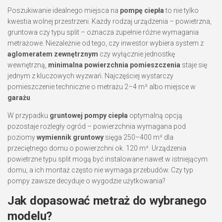
Poszukiwanie idealnego miejsca na
pompę ciepła
to nie tylko
kwestia wolnej przestrzeni. Każdy rodzaj urządzenia – powietrzna,
gruntowa czy typu split – oznacza zupełnie różne wymagania
metrażowe. Niezależnie od tego, czy inwestor wybiera system z
aglomeratem zewnętrznym
czy wyłącznie jednostkę
wewnętrzną,
minimalna powierzchnia pomieszczenia
staje się
jednym z kluczowych wyzwań. Najczęściej wystarczy
pomieszczenie techniczne o metrażu 2–4 m² albo miejsce w
garażu
.
W przypadku
gruntowej pompy ciepła
optymalną opcją
pozostaje rozległy ogród – powierzchnia wymagana pod
poziomy
wymiennik gruntowy
sięga 250–400 m² dla
przeciętnego domu o powierzchni ok. 120 m². Urządzenia
powietrzne typu split mogą być instalowane nawet w istniejącym
domu, a ich montaż często nie wymaga przebudów. Czy typ
pompy zawsze decyduje o wygodzie użytkowania?
Jak dopasować metraż do wybranego
modelu?