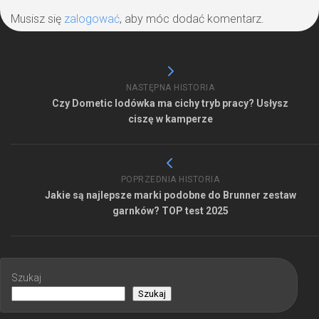
Musisz się
zalogować
, aby móc dodać komentarz.
NASTĘPNA HISTORIA
Czy Dometic lodówka ma cichy tryb pracy? Usłysz
ciszę w kamperze
POPRZEDNIA HISTORIA
Jakie są najlepsze marki podobne do Brunner zestaw
garnków? TOP test 2025
Szukaj
Szukaj