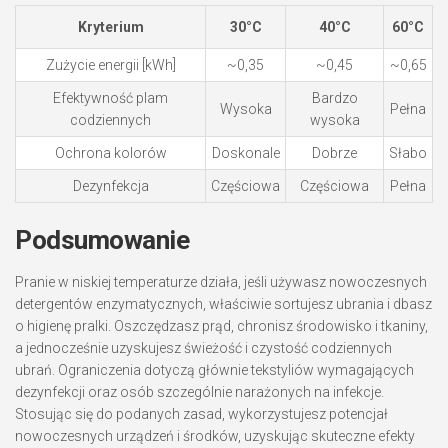
Kryterium
30°C
40°C
60°C
Zużycie energii [kWh]
~0,35
~0,45
~0,65
Efektywność plam
Bardzo
Wysoka
Pełna
codziennych
wysoka
Ochrona kolorów
Doskonale
Dobrze
Słabo
Dezynfekcja
Częściowa
Częściowa
Pełna
Podsumowanie
Pranie w niskiej temperaturze działa, jeśli używasz nowoczesnych
detergentów enzymatycznych, właściwie sortujesz ubrania i dbasz
o higienę pralki. Oszczędzasz prąd, chronisz środowisko i tkaniny,
a jednocześnie uzyskujesz świeżość i czystość codziennych
ubrań. Ograniczenia dotyczą głównie tekstyliów wymagających
dezynfekcji oraz osób szczególnie narażonych na infekcje.
Stosując się do podanych zasad, wykorzystujesz potencjał
nowoczesnych urządzeń i środków, uzyskując skuteczne efekty