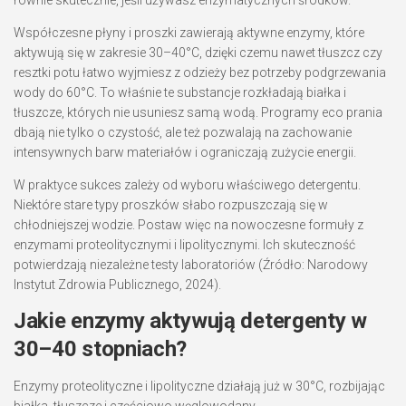
Współczesne płyny i proszki zawierają aktywne enzymy, które
aktywują się w zakresie 30–40°C, dzięki czemu nawet tłuszcz czy
resztki potu łatwo wyjmiesz z odzieży bez potrzeby podgrzewania
wody do 60°C. To właśnie te substancje rozkładają białka i
tłuszcze, których nie usuniesz samą wodą. Programy eco prania
dbają nie tylko o czystość, ale też pozwalają na zachowanie
intensywnych barw materiałów i ograniczają zużycie energii.
W praktyce sukces zależy od wyboru właściwego detergentu.
Niektóre stare typy proszków słabo rozpuszczają się w
chłodniejszej wodzie. Postaw więc na nowoczesne formuły z
enzymami proteolitycznymi i lipolitycznymi. Ich skuteczność
potwierdzają niezależne testy laboratoriów (Źródło: Narodowy
Instytut Zdrowia Publicznego, 2024).
Jakie enzymy aktywują detergenty w
30–40 stopniach?
Enzymy proteolityczne i lipolityczne działają już w 30°C, rozbijając
białka, tłuszcze i częściowo węglowodany.