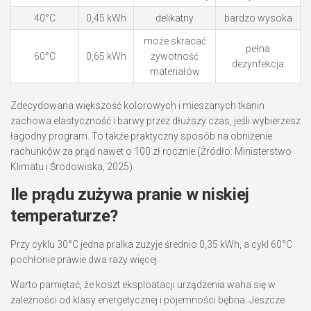
40°C
0,45 kWh
delikatny
bardzo wysoka
może skracać
pełna
60°C
0,65 kWh
żywotność
dezynfekcja
materiałów
Zdecydowana większość kolorowych i mieszanych tkanin
zachowa elastyczność i barwy przez dłuższy czas, jeśli wybierzesz
łagodny program. To także praktyczny sposób na obniżenie
rachunków za prąd nawet o 100 zł rocznie (Źródło: Ministerstwo
Klimatu i Środowiska, 2025).
Ile prądu zużywa pranie w niskiej
temperaturze?
Przy cyklu 30°C jedna pralka zużyje średnio 0,35 kWh, a cykl 60°C
pochłonie prawie dwa razy więcej.
Warto pamiętać, że koszt eksploatacji urządzenia waha się w
zależności od klasy energetycznej i pojemności bębna. Jeszcze