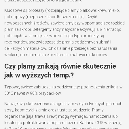
Kluczowe są proteazy (rozbijające plamy białkowe: krew, mleko,
pot) i lipazy (rozpuszczające tłuszcze i oleje). Część
nowoczesnych środków zawiera amylazy wspomagające rozkład
plam ze skrobi. Detergenty enzymatyczne aktywują się, nie tracąc
potencjału w zimniejszej wodzie. Tego typu produkty są
rekomendowane zwłaszcza do prania codziennych ubrań i
delikatnych materiałów. Ich działanie przebiega bez naruszania
włókien, co minimalizuje przetarcia i matowienie kolorów.
Czy plamy znikają równie skutecznie
jak w wyższych temp.?
Typowe, świeże zabrudzenia codziennego pochodzenia znikają w
30°C nawet w 90% przypadków.
Największą skuteczność osiągniesz przy syntetycznych plamach:
sosy, kosmetyki, ziemia oraz tłuste zabrudzenia. Plamy
organiczne (jaja, trawa, krew) mogą wymagać namoczenia lub
lokalnego potraktowania odplamiaczem. Badania GUS wskazują,
że 7 na 10 rodzin uzyskuje satysfakcjonujące efekty nawet przy