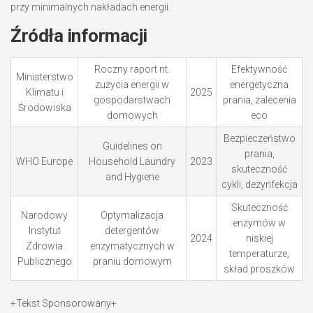
przy minimalnych nakładach energii.
Źródła informacji
Roczny raport nt.
Efektywność
Ministerstwo
zużycia energii w
energetyczna
Klimatu i
2025
gospodarstwach
prania, zalecenia
Środowiska
domowych
eco
Bezpieczeństwo
Guidelines on
prania,
WHO Europe
Household Laundry
2023
skuteczność
and Hygiene
cykli, dezynfekcja
Skuteczność
Narodowy
Optymalizacja
enzymów w
Instytut
detergentów
2024
niskiej
Zdrowia
enzymatycznych w
temperaturze,
Publicznego
praniu domowym
skład proszków
+Tekst Sponsorowany+