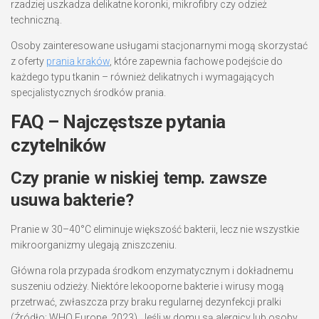
rzadziej uszkadza delikatne koronki, mikrofibry czy odzież
techniczną.
Osoby zainteresowane usługami stacjonarnymi mogą skorzystać
z oferty
prania kraków
, które zapewnia fachowe podejście do
każdego typu tkanin – również delikatnych i wymagających
specjalistycznych środków prania.
FAQ – Najczęstsze pytania
czytelników
Czy pranie w niskiej temp. zawsze
usuwa bakterie?
Pranie w 30–40°C eliminuje większość bakterii, lecz nie wszystkie
mikroorganizmy ulegają zniszczeniu.
Główna rola przypada środkom enzymatycznym i dokładnemu
suszeniu odzieży. Niektóre lekooporne bakterie i wirusy mogą
przetrwać, zwłaszcza przy braku regularnej dezynfekcji pralki
(Źródło: WHO Europe, 2023). Jeśli w domu są alergicy lub osoby