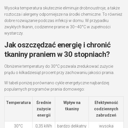
Wysoka temperatura skutecznie eliminuje drobnoustroje, a także
roztocza i alergeny odporniejsze na środki chemiczne. To również
dobre rozwiązanie podczas infekcji w domu. W przypadku
zwykłych tkanin, codzienne pranie w 30–40°C w zupełności
wystarczy.
Jak oszczędzać energię i chronić
tkaniny praniem w 30 stopniach?
Obniżenie temperatury do 30°C pozwala zredukować zużycie
prądu o kilkadziesiąt procent przy zachowaniu jakości prania.
W tabeli poniżej porównano cykle energetyczne najbardziej
popularnych programów prania domowego:
Temperatura
Średnie
Wpływ na
Efektywność
zużycie
tkaniny
codziennych
energii
zabrudzeń
30°C
0,35 kWh
bardzo delikatny
wysoka