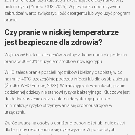
niskim cyklu (Źródło: GUS, 2025). W przypadku uporczywych
zabrudzeń warto zwiększyć ilość detergentu lub wydłużyć program
prania.
Czy pranie w niskiej temperaturze
jest bezpieczne dla zdrowia?
Większość bakterii i alergenów zostaje z tkanin usunięta podczas
prania w 30–40°C z użyciem środków nowego typu.
WHO zaleca pranie pościeli, ręczników i bielizny osobistej w co
najmniej 40°C, szczególnie podczas infekcji lub dla osób z alergią
(Źródło: WHO Europe, 2023). W tradycyjnych warunkach, pranie
codziennej odzieży nie stanowi ryzyka bakteryjnego. Kluczowe jest
dokładne suszenie oraz regularna dezynfekcja pralki, co
minimalizuje ryzyko utrzymywania się drobnoustrojów w
urządzeniu.
Zwróć uwagę na osoby o obniżonej odporności lub małe dzieci –
dla tej grupy rekomenduje się cykle wyższe. W pozostałych