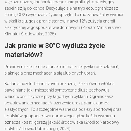
większe oszczędności daje włączanie pralki tylko wtedy, gdy
zapełnisz ją do końca. Decydując się na tryb eco, ograniczasz
emisję CO2 i wydłużasz życie sprzętu. To ma zauważalny wymiar
w skali kraju, gdzie pranie stanowi nawet 12% zużycia energii
elektrycznej w gospodarstwie domowym (Źródło: Ministerstwo
Klimatu i Środowiska, 2025).
Jak pranie w 30°C wydłuża życie
materiałów?
Pranie w niskiej temperaturze minimalizuje ryzyko odkształceń,
blaknięcia oraz mechacenia się ulubionych ubrań.
Badania uczelni technicznych pokazują, że zarówno włókna
bawełniane, jak i mieszanki syntetyczne dłużej zachowują
właściwości fizyczne przy łagodnych cyklach. Ograniczasz
powstawanie zmechaceń, szarzenie oraz pękanie gumek
elastycznych. To szczególnie ważne dla odzieży sportowej oraz
tekstyliów gospodarstwa domowego, gdzie każda wymiana
oznacza koszt i gorszą jakość środowiska (Źródło: Narodowy
Instytut Zdrowia Publicznego, 2024).