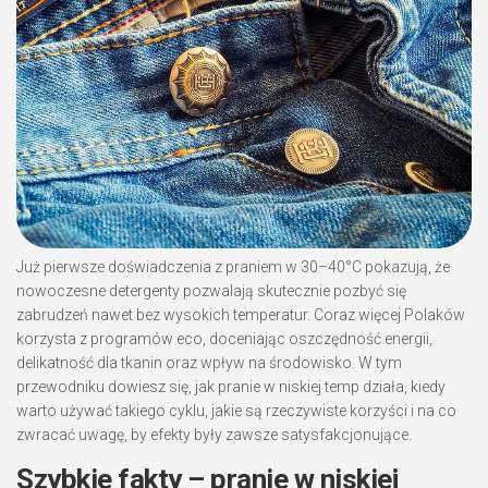
Już pierwsze doświadczenia z praniem w 30–40°C pokazują, że
nowoczesne detergenty pozwalają skutecznie pozbyć się
zabrudzeń nawet bez wysokich temperatur. Coraz więcej Polaków
korzysta z programów eco, doceniając oszczędność energii,
delikatność dla tkanin oraz wpływ na środowisko. W tym
przewodniku dowiesz się, jak pranie w niskiej temp działa, kiedy
warto używać takiego cyklu, jakie są rzeczywiste korzyści i na co
zwracać uwagę, by efekty były zawsze satysfakcjonujące.
Szybkie fakty – pranie w niskiej