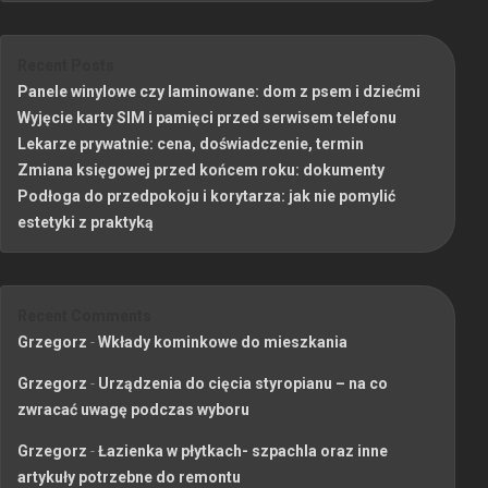
Recent Posts
Panele winylowe czy laminowane: dom z psem i dziećmi
Wyjęcie karty SIM i pamięci przed serwisem telefonu
Lekarze prywatnie: cena, doświadczenie, termin
Zmiana księgowej przed końcem roku: dokumenty
Podłoga do przedpokoju i korytarza: jak nie pomylić
estetyki z praktyką
Recent Comments
Grzegorz
-
Wkłady kominkowe do mieszkania
Grzegorz
-
Urządzenia do cięcia styropianu – na co
zwracać uwagę podczas wyboru
Grzegorz
-
Łazienka w płytkach- szpachla oraz inne
artykuły potrzebne do remontu