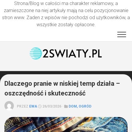
Strona/Blog w całości ma charakter reklamowy, a
zamieszczone na niej artykuły mają na celu pozycjonowanie
stron www. Żaden z wpisów nie pochodzi od użytkowników, a
wszystkie zostały opłacone.
Przejdź
do
treści
Dlaczego pranie w niskiej temp działa –
oszczędność i skuteczność
PRZEZ
EWA
26/03/2026 ·
DOM, OGRÓD