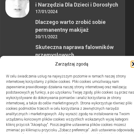
i Narzędzia Dla Dzieci i Dorosłych
17/01/2024
Dlaczego warto zrobić sobie
permanentny makijaż
30/11/2022
Skuteczna naprawa falowników
przemysłowych
12/10/2023
Zarządzaj zgodą
W celu świadczenia usług na najwyższym poziomie w ramach naszej strony
internetowej korzystamy z plików cookies. Pliki cookies umożliwiają nam
zapewnienie prawidłowego działania naszej strony internetowej oraz realizację
podstawowych jej funkcji, a po uzyskaniu Twojej zgody, pliki cookies są przez na
wykorzystywane do dokonywania pomiarów i analiz korzystania ze strony
2swiaty.pl © 2026. Wszelkie prawa zastrzeżone.
internetowej, a także do celów marketingowych. Strona wykorzystuje również pliki
cookies podmiotów trzecich w celu korzystania z zewnętrznych narzędzi
analitycznych i marketingowych. Aby wyrazić zgodę na instalowanie na Twoim
urządzeniu końcowym plików cookies wszystkich wskazanych wyżej kategorii
kliknij przycisk "Akceptuję". Poszczególne ustawienia plików cookies możesz
zmieniać po kliknięciu przycisku „Zobacz preferencje”. Jeśli ustawienia odpowiada