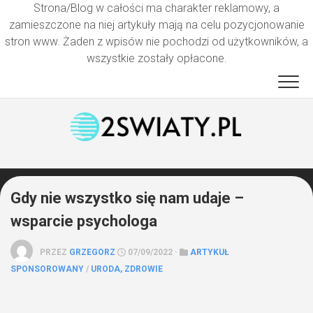
Strona/Blog w całości ma charakter reklamowy, a
zamieszczone na niej artykuły mają na celu pozycjonowanie
stron www. Żaden z wpisów nie pochodzi od użytkowników, a
wszystkie zostały opłacone.
Przejdź
do
treści
Gdy nie wszystko się nam udaje –
wsparcie psychologa
PRZEZ
GRZEGORZ
07/09/2022 ·
ARTYKUŁ
SPONSOROWANY
/
URODA, ZDROWIE