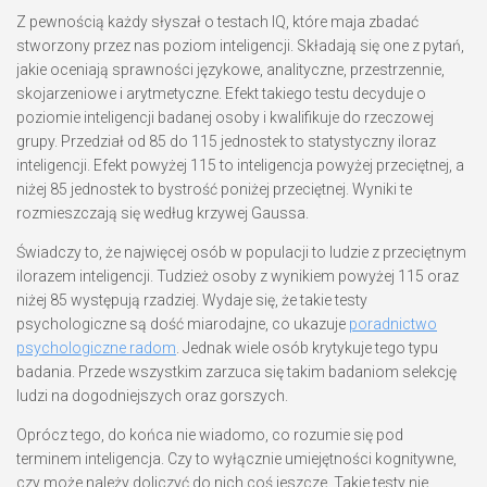
Z pewnością każdy słyszał o testach IQ, które maja zbadać
stworzony przez nas poziom inteligencji. Składają się one z pytań,
jakie oceniają sprawności językowe, analityczne, przestrzennie,
skojarzeniowe i arytmetyczne. Efekt takiego testu decyduje o
poziomie inteligencji badanej osoby i kwalifikuje do rzeczowej
grupy. Przedział od 85 do 115 jednostek to statystyczny iloraz
inteligencji. Efekt powyżej 115 to inteligencja powyżej przeciętnej, a
niżej 85 jednostek to bystrość poniżej przeciętnej. Wyniki te
rozmieszczają się według krzywej Gaussa.
Świadczy to, że najwięcej osób w populacji to ludzie z przeciętnym
ilorazem inteligencji. Tudzież osoby z wynikiem powyżej 115 oraz
niżej 85 występują rzadziej. Wydaje się, że takie testy
psychologiczne są dość miarodajne, co ukazuje
poradnictwo
psychologiczne radom
. Jednak wiele osób krytykuje tego typu
badania. Przede wszystkim zarzuca się takim badaniom selekcję
ludzi na dogodniejszych oraz gorszych.
Oprócz tego, do końca nie wiadomo, co rozumie się pod
terminem inteligencja. Czy to wyłącznie umiejętności kognitywne,
czy może należy doliczyć do nich coś jeszcze. Takie testy nie