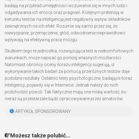
badają na przykład umiejętności wczuwania się w innych ludzi i
odgadywania ich emocji oraz pragnień. Kolejnym pretensją w
kierunku testów na inteligencję jest negatywny wpływ składników
zewnętrznych na ich efekt. Rozumie się samo przez się, że
niewyspanie, przemęczenie, głód, odwodnienie nieprawidłowo
wpływają na efektywną pracę mózgu.
Skutkiem tego te jednostka, rozwiązująca test w niekomfortowych
warunkach, może napisać go poniżej własnych możliwości.
Natomiast obrońcy oceny ilorazu inteligencji sugerują, iż
wykonywanie takich badań za pomocą przeróżnych testów daje
podobne rezultaty. Ostatnio testy psychologiczne, badające iloraz
inteligencji, pojawiły się w Internecie. Jednak należy do nich
podchodzić powoli. Tak faktycznie mają one niską wartość, bo
nieraz są przestarzałe bądź opracowywane przez amatorów.
ARTYKUŁ SPONSOROWANY
Możesz także polubić...