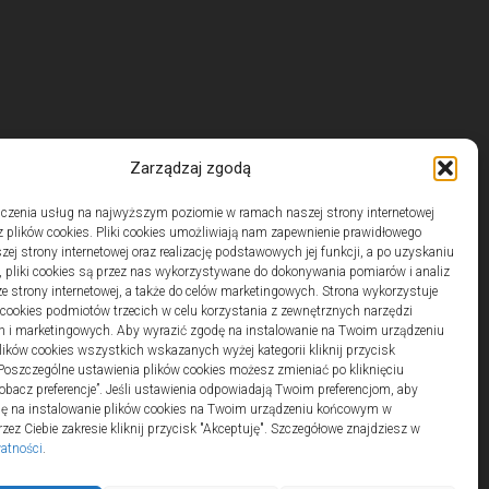
Zarządzaj zgodą
czenia usług na najwyższym poziomie w ramach naszej strony internetowej
 plików cookies. Pliki cookies umożliwiają nam zapewnienie prawidłowego
zej strony internetowej oraz realizację podstawowych jej funkcji, a po uzyskaniu
, pliki cookies są przez nas wykorzystywane do dokonywania pomiarów i analiz
ze strony internetowej, a także do celów marketingowych. Strona wykorzystuje
i cookies podmiotów trzecich w celu korzystania z zewnętrznych narzędzi
h i marketingowych. Aby wyrazić zgodę na instalowanie na Twoim urządzeniu
ków cookies wszystkich wskazanych wyżej kategorii kliknij przycisk
 Poszczególne ustawienia plików cookies możesz zmieniać po kliknięciu
obacz preferencje”. Jeśli ustawienia odpowiadają Twoim preferencjom, aby
dę na instalowanie plików cookies na Twoim urządzeniu końcowym w
ez Ciebie zakresie kliknij przycisk "Akceptuję". Szczegółowe znajdziesz w
watności
.