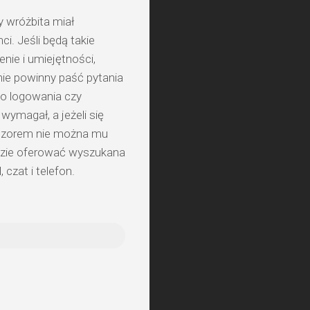
y wróżbita miał
i. Jeśli będą takie
nie i umiejętności,
nie powinny paść pytania
do logowania czy
wymagał, a jeżeli się
 pozorem nie można mu
ędzie oferować wyszukana
 czat i telefon.