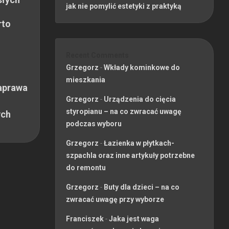
jak nie pomylić estetyki z praktyką
rto
Recent Comments
Grzegorz
-
Wkłady kominkowe do
mieszkania
aprawa
Grzegorz
-
Urządzenia do cięcia
styropianu – na co zwracać uwagę
ych
podczas wyboru
Grzegorz
-
Łazienka w płytkach-
szpachla oraz inne artykuły potrzebne
do remontu
Grzegorz
-
Buty dla dzieci – na co
zwracać uwagę przy wyborze
Franciszek
-
Jaka jest waga