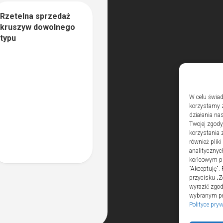
Rzetelna sprzedaż
1
kruszyw dowolnego
typu
W celu świad
korzystamy z
działania nas
Twojej zgody
korzystania 
również plik
analitycznyc
końcowym pli
"Akceptuję".
przycisku „Z
wyrazić zgo
wybranym prz
Polityce pry