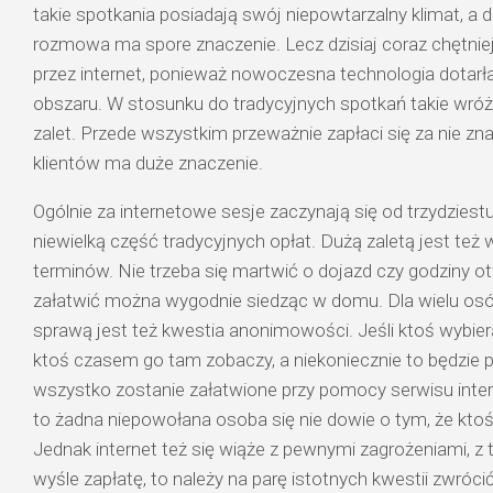
takie spotkania posiadają swój niepowtarzalny klimat, a 
rozmowa ma spore znaczenie. Lecz dzisiaj coraz chętnie
przez internet, ponieważ nowoczesna technologia dotarł
obszaru. W stosunku do tradycyjnych spotkań takie wróż
zalet. Przede wszystkim przeważnie zapłaci się za nie zna
klientów ma duże znaczenie.
Ogólnie za internetowe sesje zaczynają się od trzydziest
niewielką część tradycyjnych opłat. Dużą zaletą jest też
terminów. Nie trzeba się martwić o dojazd czy godziny o
załatwić można wygodnie siedząc w domu. Dla wielu osó
sprawą jest też kwestia anonimowości. Jeśli ktoś wybiera 
ktoś czasem go tam zobaczy, a niekoniecznie to będzie p
wszystko zostanie załatwione przy pomocy serwisu inte
to żadna niepowołana osoba się nie dowie o tym, że ktoś 
Jednak internet też się wiąże z pewnymi zagrożeniami, z
wyśle zapłatę, to należy na parę istotnych kwestii zwróc