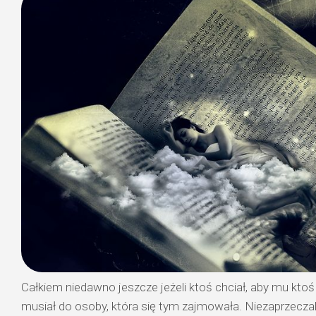
Całkiem niedawno jeszcze jeżeli ktoś chciał, aby mu ktoś
musiał do osoby, która się tym zajmowała. Niezaprzeczal