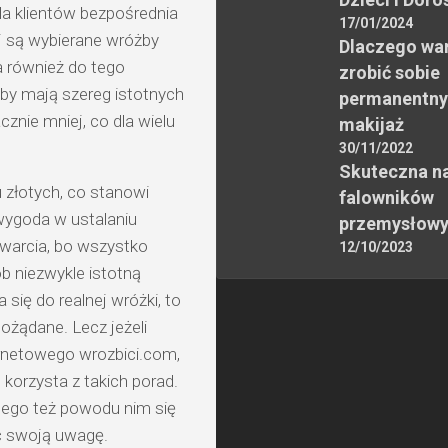
dla klientów bezpośrednia
17/01/2024
j są wybierane wróżby
Dlaczego wa
a również do tego
zrobić sobie
by mają szereg istotnych
permanentny
cznie mniej, co dla wielu
makijaż
30/11/2022
Skuteczna n
u złotych, co stanowi
falowników
 wygoda w ustalaniu
przemysłow
twarcia, bo wszystko
12/10/2023
b niezwykle istotną
się do realnej wróżki, to
ożądane. Lecz jeżeli
rnetowego wrozbici.com,
korzysta z takich porad.
 tego też powodu nim się
ić swoją uwagę.