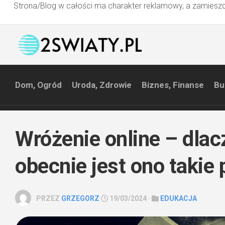
Strona/Blog w całości ma charakter reklamowy, a zamieszc
Przejdź
do
treści
Dom, Ogród
Uroda, Zdrowie
Biznes, Finanse
Bu
Wróżenie online – dla
obecnie jest ono takie
PRZEZ
GRZEGORZ
19/03/2024 ·
EDUKACJA