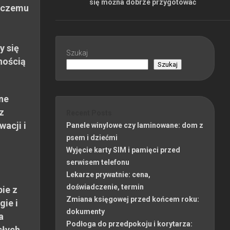
się można dobrze przygotować
 czemu
y się
Szukaj
nością
Szukaj
ne
z
Recent Posts
wacji i
Panele winylowe czy laminowane: dom z
psem i dziećmi
Wyjęcie karty SIM i pamięci przed
serwisem telefonu
Lekarze prywatnie: cena,
doświadczenie, termin
ie z
Zmiana księgowej przed końcem roku:
gie i
dokumenty
a
Podłoga do przedpokoju i korytarza:
słych