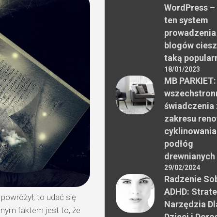
WordPress –
ten system
prowadzenia
blogów ciesz
taką popular
18/01/2023
MB PARKIET:
wszechstron
świadczenia 
zakresu reno
cyklinowania
podłóg
drewnianych
29/02/2024
Radzenie Sob
ADHD: Strate
 powróżył, to udać się
Narzędzia Dl
nym faktem jest to, że
Dzieci i Doro