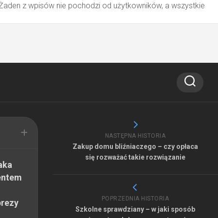
 Żaden z wpisów nie pochodzi od użytkowników, a wszystkie
NASTĘPNA HISTORIA
Zakup domu bliźniaczego – czy opłaca
się rozważać takie rozwiązanie
aka
entem
POPRZEDNIA HISTORIA
prezy
Szkolne sprawdziany – w jaki sposób