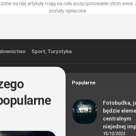
zone na niej artykuły mają na celu pozycjonowanie stron www.
zostały opłacone.
downictwo
Sport, Turystyka
czego
Popularne
 popularne
Fotobudka, j
będzie elem
centralnym
niejednej im
15/12/2023