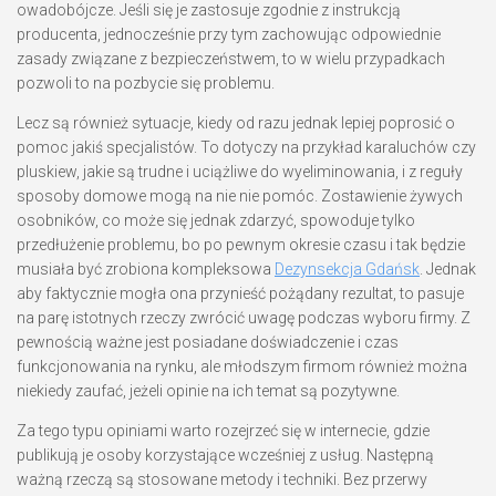
owadobójcze. Jeśli się je zastosuje zgodnie z instrukcją
producenta, jednocześnie przy tym zachowując odpowiednie
zasady związane z bezpieczeństwem, to w wielu przypadkach
pozwoli to na pozbycie się problemu.
Lecz są również sytuacje, kiedy od razu jednak lepiej poprosić o
pomoc jakiś specjalistów. To dotyczy na przykład karaluchów czy
pluskiew, jakie są trudne i uciążliwe do wyeliminowania, i z reguły
sposoby domowe mogą na nie nie pomóc. Zostawienie żywych
osobników, co może się jednak zdarzyć, spowoduje tylko
przedłużenie problemu, bo po pewnym okresie czasu i tak będzie
musiała być zrobiona kompleksowa
Dezynsekcja Gdańsk
. Jednak
aby faktycznie mogła ona przynieść pożądany rezultat, to pasuje
na parę istotnych rzeczy zwrócić uwagę podczas wyboru firmy. Z
pewnością ważne jest posiadane doświadczenie i czas
funkcjonowania na rynku, ale młodszym firmom również można
niekiedy zaufać, jeżeli opinie na ich temat są pozytywne.
Za tego typu opiniami warto rozejrzeć się w internecie, gdzie
publikują je osoby korzystające wcześniej z usług. Następną
ważną rzeczą są stosowane metody i techniki. Bez przerwy