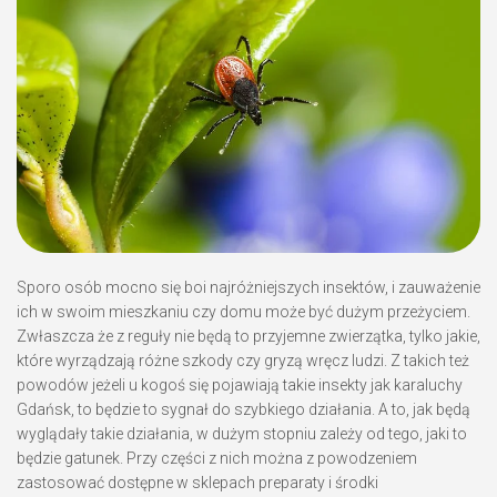
Sporo osób mocno się boi najróżniejszych insektów, i zauważenie
ich w swoim mieszkaniu czy domu może być dużym przeżyciem.
Zwłaszcza że z reguły nie będą to przyjemne zwierzątka, tylko jakie,
które wyrządzają różne szkody czy gryzą wręcz ludzi. Z takich też
powodów jeżeli u kogoś się pojawiają takie insekty jak karaluchy
Gdańsk, to będzie to sygnał do szybkiego działania. A to, jak będą
wyglądały takie działania, w dużym stopniu zależy od tego, jaki to
będzie gatunek. Przy części z nich można z powodzeniem
zastosować dostępne w sklepach preparaty i środki