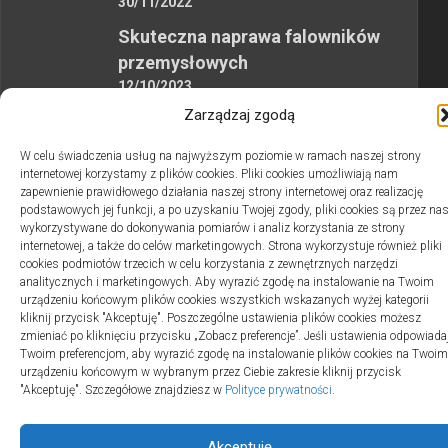
30/11/2022
Skuteczna naprawa falowników
przemysłowych
12/10/2023
Zarządzaj zgodą
W celu świadczenia usług na najwyższym poziomie w ramach naszej strony
internetowej korzystamy z plików cookies. Pliki cookies umożliwiają nam
zapewnienie prawidłowego działania naszej strony internetowej oraz realizację
podstawowych jej funkcji, a po uzyskaniu Twojej zgody, pliki cookies są przez na
2swiaty.pl © 2026. Wszelkie prawa zastrzeżone.
wykorzystywane do dokonywania pomiarów i analiz korzystania ze strony
internetowej, a także do celów marketingowych. Strona wykorzystuje również pliki
cookies podmiotów trzecich w celu korzystania z zewnętrznych narzędzi
analitycznych i marketingowych. Aby wyrazić zgodę na instalowanie na Twoim
urządzeniu końcowym plików cookies wszystkich wskazanych wyżej kategorii
kliknij przycisk "Akceptuję". Poszczególne ustawienia plików cookies możesz
zmieniać po kliknięciu przycisku „Zobacz preferencje”. Jeśli ustawienia odpowiada
Twoim preferencjom, aby wyrazić zgodę na instalowanie plików cookies na Twoim
urządzeniu końcowym w wybranym przez Ciebie zakresie kliknij przycisk
"Akceptuję". Szczegółowe znajdziesz w
Polityce prywatności
.
Akceptuję