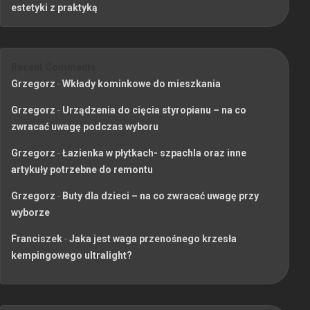
estetyki z praktyką
Recent Comments
Grzegorz
-
Wkłady kominkowe do mieszkania
Grzegorz
-
Urządzenia do cięcia styropianu – na co
zwracać uwagę podczas wyboru
Grzegorz
-
Łazienka w płytkach- szpachla oraz inne
artykuły potrzebne do remontu
Grzegorz
-
Buty dla dzieci – na co zwracać uwagę przy
wyborze
Franciszek
-
Jaka jest waga przenośnego krzesła
kempingowego ultralight?