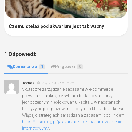
Czemu stelaż pod akwarium jest tak ważny
1 Odpowiedź
Komentarze
1
Pingbacki
0
Tomek
29/03/2026 o 18:28
Skuteczne zarządzanie zapasami w e-commerce
pozwala na uniknięcie sytuacji braku towaru przy
jednoczesnym nieblokowaniu kapitału w nadstanach.
Precyzyjne prognozowanie popytu to klucz do sukcesu.
Więcej o strategiach zarządzania zapasami pod linkiem
https://insidelog.pl/jak-zarzadzac-zapasami-w-sklepie-
internetowym/
.