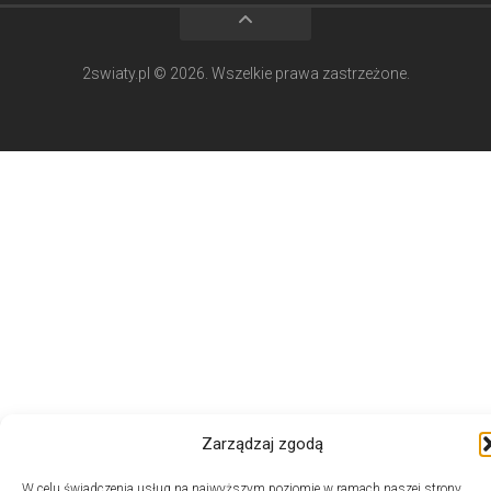
2swiaty.pl © 2026. Wszelkie prawa zastrzeżone.
Zarządzaj zgodą
W celu świadczenia usług na najwyższym poziomie w ramach naszej strony