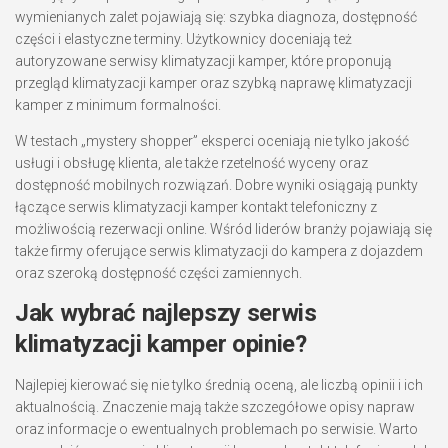
wymienianych zalet pojawiają się: szybka diagnoza, dostępność
części i elastyczne terminy. Użytkownicy doceniają też
autoryzowane serwisy klimatyzacji kamper, które proponują
przegląd klimatyzacji kamper oraz szybką naprawę klimatyzacji
kamper z minimum formalności.
W testach „mystery shopper” eksperci oceniają nie tylko jakość
usługi i obsługę klienta, ale także rzetelność wyceny oraz
dostępność mobilnych rozwiązań. Dobre wyniki osiągają punkty
łączące serwis klimatyzacji kamper kontakt telefoniczny z
możliwością rezerwacji online. Wśród liderów branży pojawiają się
także firmy oferujące serwis klimatyzacji do kampera z dojazdem
oraz szeroką dostępność części zamiennych.
Jak wybrać najlepszy serwis
klimatyzacji kamper opinie?
Najlepiej kierować się nie tylko średnią oceną, ale liczbą opinii i ich
aktualnością. Znaczenie mają także szczegółowe opisy napraw
oraz informacje o ewentualnych problemach po serwisie. Warto