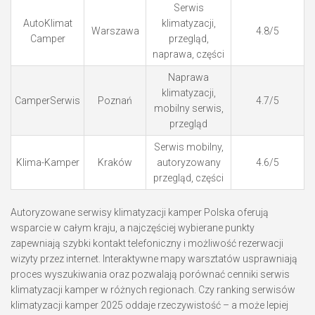
Serwis
AutoKlimat
klimatyzacji,
Warszawa
4.8/5
Camper
przegląd,
naprawa, części
Naprawa
klimatyzacji,
CamperSerwis
Poznań
4.7/5
mobilny serwis,
przegląd
Serwis mobilny,
Klima-Kamper
Kraków
autoryzowany
4.6/5
przegląd, części
Autoryzowane serwisy klimatyzacji kamper Polska oferują
wsparcie w całym kraju, a najczęściej wybierane punkty
zapewniają szybki kontakt telefoniczny i możliwość rezerwacji
wizyty przez internet. Interaktywne mapy warsztatów usprawniają
proces wyszukiwania oraz pozwalają porównać cenniki serwis
klimatyzacji kamper w różnych regionach. Czy ranking serwisów
klimatyzacji kamper 2025 oddaje rzeczywistość – a może lepiej