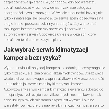
bezpieczeństwa gwarancji. Wybór odpowiedniego warsztatu
potrafi zaskoczyć – różnice w cenach, zakresie usług czy
dostępności bywają znaczące. W świecie mobilności liczy się nie
tylko klimatyzacja, ale i pewność, że serwis spełni oczekiwania na
długiej trasie i podczas rodzinnych postojów. Czy warto ufać
rankingom internetowym czy może lepiej postawić na
autoryzowany serwis? Odpowiedź kryje się w detalach, które
potrafią zmienić całe wakacyjne plany.
Jak wybrać serwis klimatyzacji
kampera bez ryzyka?
Wybór serwisu klimatyzacji kampera to zadanie, które wymaga nie
tylko rozsądku, ale i znajomości aktualnych trendów. Coraz więcej
właścicieli zwraca uwagę na opinie użytkowników oraz obecność
usług takich jak serwis mobilny klimatyzacji kamper.
Autoryzowany serwis kamper klimatyzacja gwarantuje dostęp do
specjalistycznych części i certyfikowanych mechaników, jednak
cena usług w takich miejscach często jest wyższa. Lokalne
warsztaty również oferują naprawę klimatyzacji kamper, ale warto