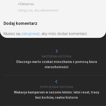
+Reklama+
Zaloguj się, aby odpowiedzieć
Dodaj komentarz
Musisz się
zalogować
, aby móc dodać komentarz.
NASTĘPNA HISTORIA
Dlaczego warto szukać mieszkania z pomocą biura
nieruchomości
POPRZEDNIA HISTORIA
Wakacje kamperem w sezonie letnim: letni reset, trasy
bez korków, realne historie