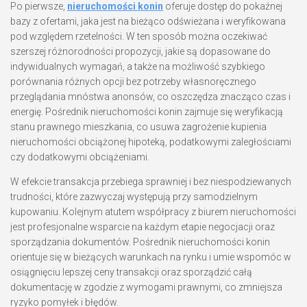
Po pierwsze,
nieruchomości konin
oferuje dostęp do pokaźnej
bazy z ofertami, jaka jest na bieżąco odświeżana i weryfikowana
pod względem rzetelności. W ten sposób można oczekiwać
szerszej różnorodności propozycji, jakie są dopasowane do
indywidualnych wymagań, a także na możliwość szybkiego
porównania różnych opcji bez potrzeby własnoręcznego
przeglądania mnóstwa anonsów, co oszczędza znacząco czas i
energię. Pośrednik nieruchomości konin zajmuje się weryfikacją
stanu prawnego mieszkania, co usuwa zagrożenie kupienia
nieruchomości obciążonej hipoteką, podatkowymi zaległościami
czy dodatkowymi obciążeniami.
W efekcie transakcja przebiega sprawniej i bez niespodziewanych
trudności, które zazwyczaj występują przy samodzielnym
kupowaniu. Kolejnym atutem współpracy z biurem nieruchomości
jest profesjonalne wsparcie na każdym etapie negocjacji oraz
sporządzania dokumentów. Pośrednik nieruchomości konin
orientuje się w bieżących warunkach na rynku i umie wspomóc w
osiągnięciu lepszej ceny transakcji oraz sporządzić całą
dokumentację w zgodzie z wymogami prawnymi, co zmniejsza
ryzyko pomyłek i błędów.