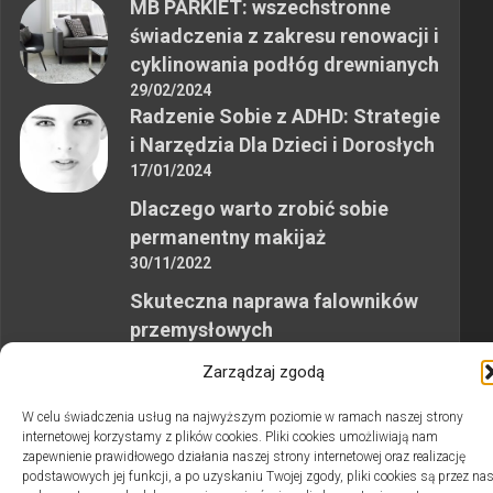
MB PARKIET: wszechstronne
świadczenia z zakresu renowacji i
cyklinowania podłóg drewnianych
29/02/2024
Radzenie Sobie z ADHD: Strategie
i Narzędzia Dla Dzieci i Dorosłych
17/01/2024
Dlaczego warto zrobić sobie
permanentny makijaż
30/11/2022
Skuteczna naprawa falowników
przemysłowych
12/10/2023
Zarządzaj zgodą
W celu świadczenia usług na najwyższym poziomie w ramach naszej strony
internetowej korzystamy z plików cookies. Pliki cookies umożliwiają nam
zapewnienie prawidłowego działania naszej strony internetowej oraz realizację
podstawowych jej funkcji, a po uzyskaniu Twojej zgody, pliki cookies są przez na