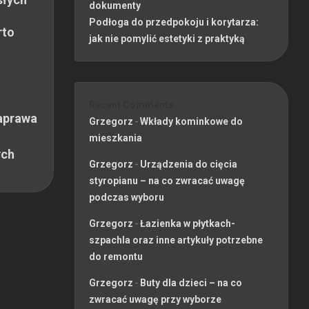
dokumenty
Podłoga do przedpokoju i korytarza:
rto
jak nie pomylić estetyki z praktyką
Recent Comments
aprawa
Grzegorz
-
Wkłady kominkowe do
mieszkania
ych
Grzegorz
-
Urządzenia do cięcia
styropianu – na co zwracać uwagę
podczas wyboru
Grzegorz
-
Łazienka w płytkach-
szpachla oraz inne artykuły potrzebne
do remontu
Grzegorz
-
Buty dla dzieci – na co
zwracać uwagę przy wyborze