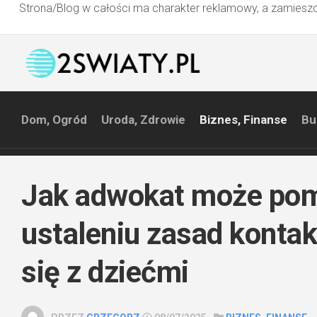
Strona/Blog w całości ma charakter reklamowy, a zamieszc
Przejdź
do
treści
Dom, Ogród
Uroda, Zdrowie
Biznes, Finanse
Bu
Jak adwokat może po
ustaleniu zasad konta
się z dziećmi