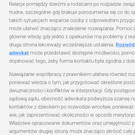
Relacje pomiędzy dziećmi a rodzicami po rozpadzie związ
trudne, szczególnie gdy brakuje porozumienia się co do 
takich sytuacjach wsparcie osoby z odpowiednim przy
może ułatwić znacząco znalezienie rozwiązania. Pomoc 
głównie wtedy, gdy jedno z opiekunów ma problemy z rea
druga strona lekceważy wcześniejsze ustalenia.
Rozwód 
adwokat
może przedstawić dostępne możliwości, pomóc
dopilnować tego, żeby forma kontaktu była zgodna z dob
Nawiązanie współpracy z prawnikiem ułatwia również ro
ponieważ wiedza o tym, jak przygotować określone pos
dwuznaczności i konfliktów w interpretacji. Gdy postępowa
sądową sądu, obecność adwokata podwyższa szansę na
kontaktów z dzieckiem po rozwodzie wrocław, ponieważ s
wie, jak zaprezentować okoliczności w sposób merytorycz
Właściwe opracowanie dokumentów oraz umiejętność p
argumentów drugiej strony może znacząco skrócić cały