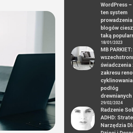
WordPress –
ten system
prowadzenia
blogów ciesz
taką popular
18/01/2023
MB PARKIET:
wszechstron
świadczenia 
zakresu reno
cyklinowania
podłóg
drewnianych
29/02/2024
Radzenie Sob
ADHD: Strate
Narzędzia Dl
Dzieci i Doro