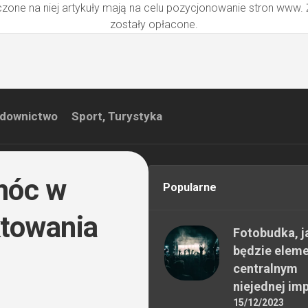
zone na niej artykuły mają na celu pozycjonowanie stron www.
zostały opłacone.
downictwo
Sport, Turystyka
móc w
Popularne
ktowania
Fotobudka, j
będzie elem
centralnym
niejednej im
15/12/2023