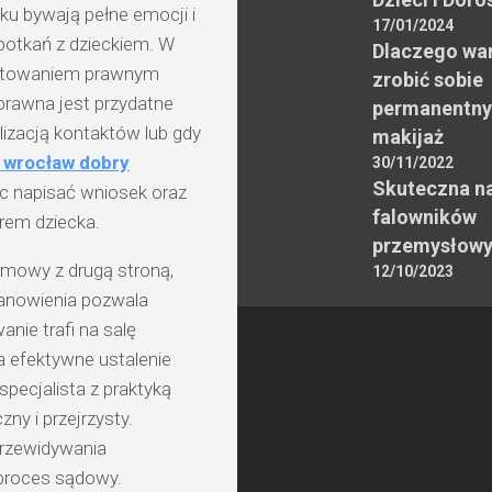
ku bywają pełne emocji i
17/01/2024
spotkań z dzieckiem. W
Dlaczego wa
gotowaniem prawnym
zrobić sobie
prawna jest przydatne
permanentny
lizacją kontaktów lub gdy
makijaż
wrocław dobry
30/11/2022
Skuteczna n
 napisać wniosek oraz
falowników
rem dziecka.
przemysłow
zmowy z drugą stroną,
12/10/2023
tanowienia pozwala
nie trafi na salę
 efektywne ustalenie
pecjalista z praktyką
ny i przejrzysty.
rzewidywania
 proces sądowy.