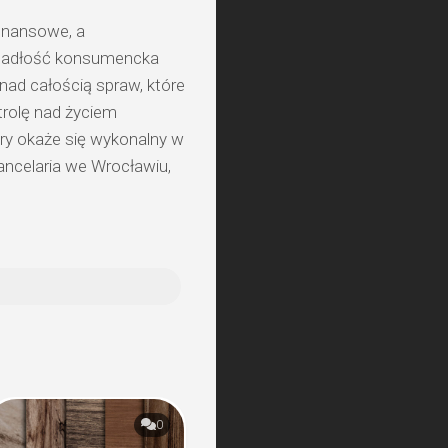
finansowe, a
 upadłość konsumencka
ad całością spraw, które
trolę nad życiem
óry okaże się wykonalny w
ancelaria we Wrocławiu,
0