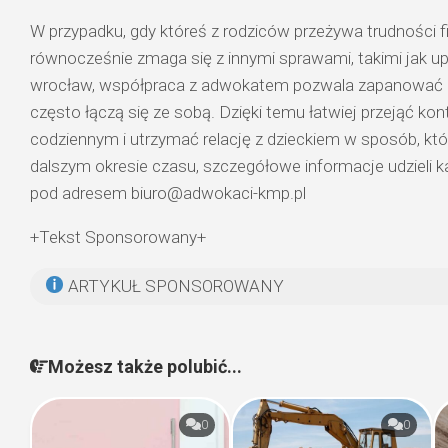
W przypadku, gdy któreś z rodziców przeżywa trudności 
równocześnie zmaga się z innymi sprawami, takimi jak
wrocław, współpraca z adwokatem pozwala zapanować n
często łączą się ze sobą. Dzięki temu łatwiej przejąć kon
codziennym i utrzymać relację z dzieckiem w sposób, kt
dalszym okresie czasu, szczegółowe informacje udzieli k
pod adresem biuro@adwokaci-kmp.pl
+Tekst Sponsorowany+
ARTYKUŁ SPONSOROWANY
Możesz także polubić...
0
0