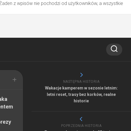
 Żaden z wpisów nie pochodzi od użytkowników, a wszystkie
NASTĘPNA HISTORIA
Wakacje kamperem w sezonie letnim:
letni reset, trasy bez korków, realne
aka
historie
entem
prezy
POPRZEDNIA HISTORIA