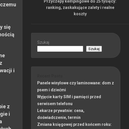
Przyczepy kempingowe do 25 tysięcy:
 czemu
ranking, zaskakujące zalety i realne
koszty
y się
nością
Szukaj
Szukaj
ne
z
wacji i
Recent Posts
Panele winylowe czy laminowane: dom z
psem i dziećmi
Wyjęcie karty SIM i pamięci przed
serwisem telefonu
ie z
Lekarze prywatnie: cena,
gie i
doświadczenie, termin
a
Zmiana księgowej przed końcem roku:
słych