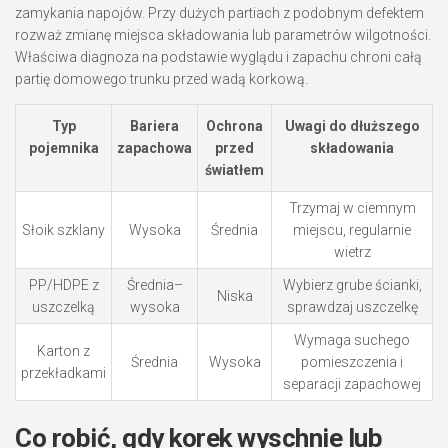
zamykania napojów. Przy dużych partiach z podobnym defektem
rozważ zmianę miejsca składowania lub parametrów wilgotności.
Właściwa diagnoza na podstawie wyglądu i zapachu chroni całą
partię domowego trunku przed wadą korkową.
Typ
Bariera
Ochrona
Uwagi do dłuższego
pojemnika
zapachowa
przed
składowania
światłem
Trzymaj w ciemnym
Słoik szklany
Wysoka
Średnia
miejscu, regularnie
wietrz
PP/HDPE z
Średnia–
Wybierz grube ścianki,
Niska
uszczelką
wysoka
sprawdzaj uszczelkę
Wymaga suchego
Karton z
Średnia
Wysoka
pomieszczenia i
przekładkami
separacji zapachowej
Co robić, gdy korek wyschnie lub