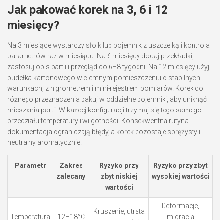
Jak pakować korek na 3, 6 i 12
miesięcy?
Na 3 miesiące wystarczy słoik lub pojemnik z uszczelką i kontrola
parametrów raz w miesiącu. Na 6 miesięcy dodaj przekładki,
zastosuj opis partii i przegląd co 6–8 tygodni. Na 12 miesięcy użyj
pudełka kartonowego w ciemnym pomieszczeniu o stabilnych
warunkach, z higrometrem i mini-rejestrem pomiarów. Korek do
różnego przeznaczenia pakuj w oddzielne pojemniki, aby uniknąć
mieszania partii. W każdej konfiguracji trzymaj się tego samego
przedziału temperatury i wilgotności. Konsekwentna rutyna i
dokumentacja ograniczają błędy, a korek pozostaje sprężysty i
neutralny aromatycznie.
Parametr
Zakres
Ryzyko przy
Ryzyko przy zbyt
zalecany
zbyt niskiej
wysokiej wartości
wartości
Deformacje,
Kruszenie, utrata
Temperatura
12–18°C
migracja