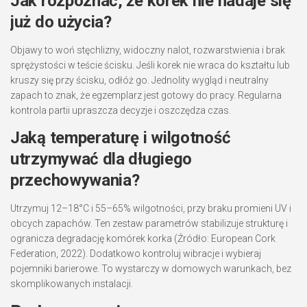
Jak rozpoznać, że korek nie nadaje się
już do użycia?
Objawy to woń stęchlizny, widoczny nalot, rozwarstwienia i brak
sprężystości w teście ścisku. Jeśli korek nie wraca do kształtu lub
kruszy się przy ścisku, odłóż go. Jednolity wygląd i neutralny
zapach to znak, że egzemplarz jest gotowy do pracy. Regularna
kontrola partii upraszcza decyzje i oszczędza czas.
Jaką temperaturę i wilgotność
utrzymywać dla długiego
przechowywania?
Utrzymuj 12–18°C i 55–65% wilgotności, przy braku promieni UV i
obcych zapachów. Ten zestaw parametrów stabilizuje strukturę i
ogranicza degradację komórek korka (Źródło: European Cork
Federation, 2022). Dodatkowo kontroluj wibracje i wybieraj
pojemniki barierowe. To wystarczy w domowych warunkach, bez
skomplikowanych instalacji.