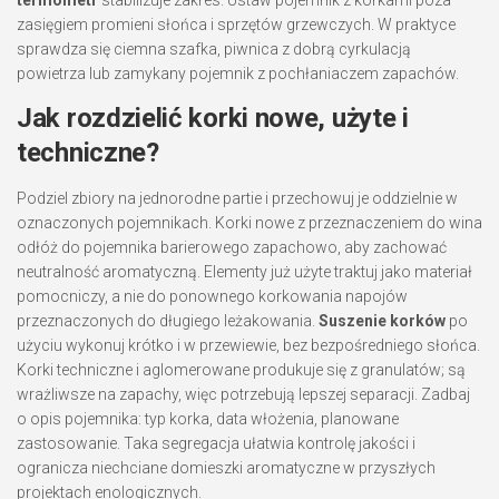
termometr
stabilizuje zakres. Ustaw pojemnik z korkami poza
zasięgiem promieni słońca i sprzętów grzewczych. W praktyce
sprawdza się ciemna szafka, piwnica z dobrą cyrkulacją
powietrza lub zamykany pojemnik z pochłaniaczem zapachów.
Jak rozdzielić korki nowe, użyte i
techniczne?
Podziel zbiory na jednorodne partie i przechowuj je oddzielnie w
oznaczonych pojemnikach. Korki nowe z przeznaczeniem do wina
odłóż do pojemnika barierowego zapachowo, aby zachować
neutralność aromatyczną. Elementy już użyte traktuj jako materiał
pomocniczy, a nie do ponownego korkowania napojów
przeznaczonych do długiego leżakowania.
Suszenie korków
po
użyciu wykonuj krótko i w przewiewie, bez bezpośredniego słońca.
Korki techniczne i aglomerowane produkuje się z granulatów; są
wrażliwsze na zapachy, więc potrzebują lepszej separacji. Zadbaj
o opis pojemnika: typ korka, data włożenia, planowane
zastosowanie. Taka segregacja ułatwia kontrolę jakości i
ogranicza niechciane domieszki aromatyczne w przyszłych
projektach enologicznych.