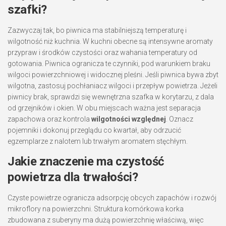
szafki?
Zazwyczaj tak, bo piwnica ma stabilniejszą temperaturę i
wilgotność niż kuchnia. W kuchni obecne są intensywne aromaty
przypraw i środków czystości oraz wahania temperatury od
gotowania. Piwnica ogranicza te czynniki, pod warunkiem braku
wilgoci powierzchniowej i widocznej pleśni. Jeśli piwnica bywa zbyt
wilgotna, zastosuj pochłaniacz wilgoci i przepływ powietrza. Jeżeli
piwnicy brak, sprawdzi się wewnętrzna szafka w korytarzu, z dala
od grzejników i okien. W obu miejscach ważna jest separacja
zapachowa oraz kontrola
wilgotności względnej
. Oznacz
pojemniki i dokonuj przeglądu co kwartał, aby odrzucić
egzemplarze z nalotem lub trwałym aromatem stęchłym.
Jakie znaczenie ma czystość
powietrza dla trwałości?
Czyste powietrze ogranicza adsorpcję obcych zapachów i rozwój
mikroflory na powierzchni. Struktura komórkowa korka
zbudowana z suberyny ma dużą powierzchnię właściwą, więc