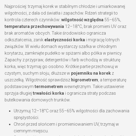
Najprościej: trzymaj korek w stabilnym chłodzie i umiarkowanej
wilgotności, z dala od światła i zapachów. Rdzeń strategii to
kontrola czterech czynników:
wilgotność względna
55–65%,
temperatura przechowywania
12–18°C, brak promieni UV oraz
brak aromatów obcych. Takie środowisko ogranicza
odkształcenia, zanik
elastyczności korka
i migrację lotnych
związków. W wielu domach wystarczy szafka w chłodnym
korytarzu, zamknięte pudełko w spiżarni albo półka w piwnicy.
Zapachy z przypraw, detergentów i farb wchodzą w strukturę
korka, więc trzymaj go osobno. Krótkie partie przechowuj w
czystym, suchym słoju, dłuższe w
pojemniku na korek
z
uszczelką. Wilgotność sprawdzisz
higrometrem
, a temperaturę
podstawowym
termometrem
wewnętrznym. Takie ustawienie
sprzyja długiej
trwałości korka
i ogranicza straty podczas
butelkowania domowych trunków.
Utrzymuj 12–18°C oraz 55–65% wilgotności dla zachowania
sprężystości.
Chroń przed słońcem i promieniowaniem UV, trzymaj w
ciemnym miejscu.