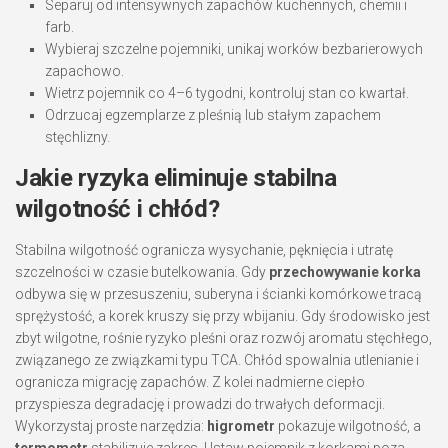
Separuj od intensywnych zapachów kuchennych, chemii i
farb.
Wybieraj szczelne pojemniki, unikaj worków bezbarierowych
zapachowo.
Wietrz pojemnik co 4–6 tygodni, kontroluj stan co kwartał.
Odrzucaj egzemplarze z pleśnią lub stałym zapachem
stęchlizny.
Jakie ryzyka eliminuje stabilna
wilgotność i chłód?
Stabilna wilgotność ogranicza wysychanie, pęknięcia i utratę
szczelności w czasie butelkowania. Gdy
przechowywanie korka
odbywa się w przesuszeniu, suberyna i ścianki komórkowe tracą
sprężystość, a korek kruszy się przy wbijaniu. Gdy środowisko jest
zbyt wilgotne, rośnie ryzyko pleśni oraz rozwój aromatu stęchłego,
związanego ze związkami typu TCA. Chłód spowalnia utlenianie i
ogranicza migrację zapachów. Z kolei nadmierne ciepło
przyspiesza degradację i prowadzi do trwałych deformacji.
Wykorzystaj proste narzędzia:
higrometr
pokazuje wilgotność, a