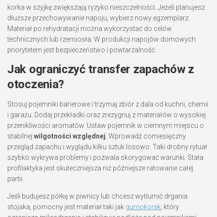
korka w szyjkę zwiększają ryzyko nieszczelności. Jeżeli planujesz
dłuższe przechowywanie napoju, wybierz nowy egzemplarz.
Materiał po rehydratacji można wykorzystać do celów
technicznych lub rzemiosła. W produkcji napojów domowych
priorytetem jest bezpieczeństwo i powtarzalność.
Jak ograniczyć transfer zapachów z
otoczenia?
Stosuj pojemniki barierowe i trzymaj zbiór z dala od kuchni, chemii
i garażu. Dodaj przekładki oraz zrezygnuj z materiałów o wysokiej
przenikliwości aromatów. Ustaw pojemnik w ciemnym miejscu o
stabilnej
wilgotności względnej
. Wprowadź comiesięczny
przegląd zapachu i wyglądu kilku sztuk losowo. Taki drobny rytuał
szybko wykrywa problemy i pozwala skorygować warunki. Stała
profilaktyka jest skuteczniejsza niż późniejsze ratowanie całej
partii.
Jeśli budujesz półkę w piwnicy lub chcesz wytłumić drgania
stojaka, pomocny jest materiał taki jak
gumokorek
, który