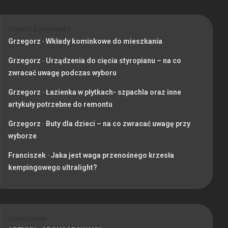
Recent Comments
Grzegorz
-
Wkłady kominkowe do mieszkania
Grzegorz
-
Urządzenia do cięcia styropianu – na co
zwracać uwagę podczas wyboru
Grzegorz
-
Łazienka w płytkach- szpachla oraz inne
artykuły potrzebne do remontu
Grzegorz
-
Buty dla dzieci – na co zwracać uwagę przy
wyborze
Franciszek
-
Jaka jest waga przenośnego krzesła
kempingowego ultralight?
Categories