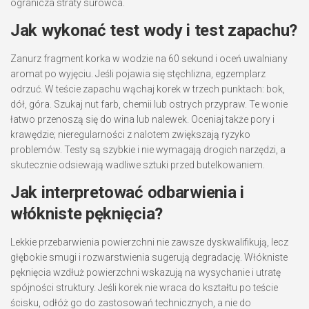
ogranicza straty surowca.
Jak wykonać test wody i test zapachu?
Zanurz fragment korka w wodzie na 60 sekund i oceń uwalniany
aromat po wyjęciu. Jeśli pojawia się stęchlizna, egzemplarz
odrzuć. W teście zapachu wąchaj korek w trzech punktach: bok,
dół, góra. Szukaj nut farb, chemii lub ostrych przypraw. Te wonie
łatwo przenoszą się do wina lub nalewek. Oceniaj także pory i
krawędzie; nieregularności z nalotem zwiększają ryzyko
problemów. Testy są szybkie i nie wymagają drogich narzędzi, a
skutecznie odsiewają wadliwe sztuki przed butelkowaniem.
Jak interpretować odbarwienia i
włókniste pęknięcia?
Lekkie przebarwienia powierzchni nie zawsze dyskwalifikują, lecz
głębokie smugi i rozwarstwienia sugerują degradację. Włókniste
pęknięcia wzdłuż powierzchni wskazują na wysychanie i utratę
spójności struktury. Jeśli korek nie wraca do kształtu po teście
ścisku, odłóż go do zastosowań technicznych, a nie do