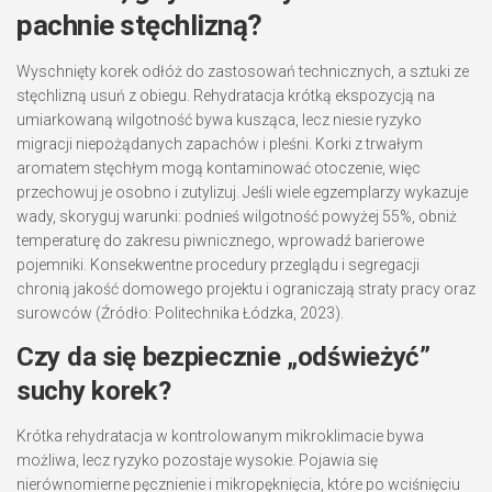
pachnie stęchlizną?
Wyschnięty korek odłóż do zastosowań technicznych, a sztuki ze
stęchlizną usuń z obiegu. Rehydratacja krótką ekspozycją na
umiarkowaną wilgotność bywa kusząca, lecz niesie ryzyko
migracji niepożądanych zapachów i pleśni. Korki z trwałym
aromatem stęchłym mogą kontaminować otoczenie, więc
przechowuj je osobno i zutylizuj. Jeśli wiele egzemplarzy wykazuje
wady, skoryguj warunki: podnieś wilgotność powyżej 55%, obniż
temperaturę do zakresu piwnicznego, wprowadź barierowe
pojemniki. Konsekwentne procedury przeglądu i segregacji
chronią jakość domowego projektu i ograniczają straty pracy oraz
surowców (Źródło: Politechnika Łódzka, 2023).
Czy da się bezpiecznie „odświeżyć”
suchy korek?
Krótka rehydratacja w kontrolowanym mikroklimacie bywa
możliwa, lecz ryzyko pozostaje wysokie. Pojawia się
nierównomierne pęcznienie i mikropęknięcia, które po wciśnięciu