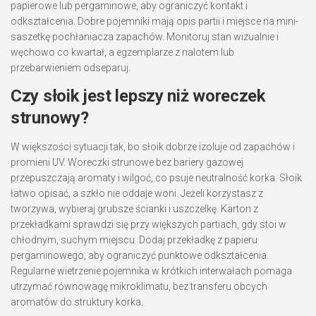
papierowe lub pergaminowe, aby ograniczyć kontakt i
odkształcenia. Dobre pojemniki mają opis partii i miejsce na mini-
saszetkę pochłaniacza zapachów. Monitoruj stan wizualnie i
węchowo co kwartał, a egzemplarze z nalotem lub
przebarwieniem odseparuj.
Czy słoik jest lepszy niż woreczek
strunowy?
W większości sytuacji tak, bo słoik dobrze izoluje od zapachów i
promieni UV. Woreczki strunowe bez bariery gazowej
przepuszczają aromaty i wilgoć, co psuje neutralność korka. Słoik
łatwo opisać, a szkło nie oddaje woni. Jeżeli korzystasz z
tworzywa, wybieraj grubsze ścianki i uszczelkę. Karton z
przekładkami sprawdzi się przy większych partiach, gdy stoi w
chłodnym, suchym miejscu. Dodaj przekładkę z papieru
pergaminowego, aby ograniczyć punktowe odkształcenia.
Regularne wietrzenie pojemnika w krótkich interwałach pomaga
utrzymać równowagę mikroklimatu, bez transferu obcych
aromatów do struktury korka.