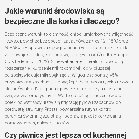
Jakie warunki środowiska są
bezpieczne dla korka i dlaczego?
Bezpieczne warunki to ciemność, chłód, umiarkowana wilgotność
i czyste powietrze bez obcych zapachów. Zakres 12–18°C oraz
55–65% RH sprawdza się w piwnicach winiarskich, gdzie korek
zachowuje strukturę komórkową i sprężystość (Źródło: European
Cork Federation, 2022). Silne wahania temperatury powodują
rozszerzanie i kurczenie mikrokomórek, co w dłuższej
perspektywie daje mikropęknięcia. Wilgotność poniżej 45%
przyspiesza wysychanie, a powyżej 70% zwiększa ryzyko rozwoju
pleśni. Światło UV degraduje powierzchnię i sprzyja utlenianiu
związków aromatycznych. Warto dodać ograniczenie wibracji
półek, bo wstrząsy ułatwiają migrację pyłów i zapachów do
porowatej struktury. Prosta, powtarzalna rutyna kontroli
parametrów zmniejsza straty i poprawia jakość korkowania
domowych win, nalewek i soków.
Czy piwnica jest lepsza od kuchennej