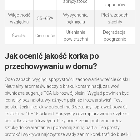
sprężystości
zapachów
Wilgotność
Wysychanie,
Pleśń, zapach
55–65%
względna
pęknięcia
stęchły
Utlenianie
Degradacja,
Światło
Ciemność
powierzchni
podgrzanie
Jak ocenić jakość korka po
przechowywaniu w domu?
Oceń zapach, wygląd, sprężystość i zachowanie w teście ścisku.
Neutralny aromat świadczy o braku kontaminacji, zaś woń
piwniczna sugeruje TCA lub rozwój pleśni. Wygląd powinien być
jednolity, bez nalotu, wyraźnych pęknięć i rozwarstwień. Test
ścisku: ściśnij korek w palcach na 3 sekundy i sprawdź powrót
kształtu w 10–15 sekund. Sprężysty egzemplarz wraca szybko i
bez odkształceń trwałych. Przy podejrzeniu problemu odłóż
sztukę do kwarantanny i porównaj z inną partią. Ten prosty
protokół wykrywa najczęstsze wady zanim korek trafi do butelki i