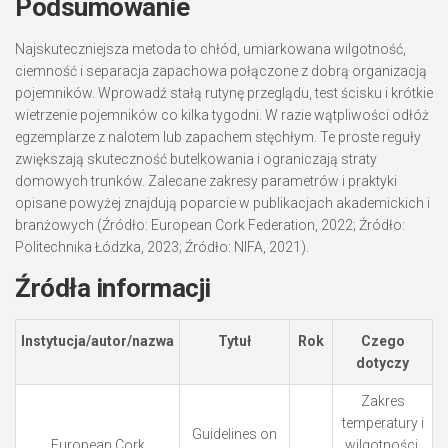
Podsumowanie
Najskuteczniejsza metoda to chłód, umiarkowana wilgotność,
ciemność i separacja zapachowa połączone z dobrą organizacją
pojemników. Wprowadź stałą rutynę przeglądu, test ścisku i krótkie
wietrzenie pojemników co kilka tygodni. W razie wątpliwości odłóż
egzemplarze z nalotem lub zapachem stęchłym. Te proste reguły
zwiększają skuteczność butelkowania i ograniczają straty
domowych trunków. Zalecane zakresy parametrów i praktyki
opisane powyżej znajdują poparcie w publikacjach akademickich i
branżowych (Źródło: European Cork Federation, 2022; Źródło:
Politechnika Łódzka, 2023; Źródło: NIFA, 2021).
Źródła informacji
Instytucja/autor/nazwa
Tytuł
Rok
Czego
dotyczy
Zakres
temperatury i
Guidelines on
European Cork
wilgotności,