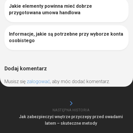
Jakie elementy powinna mieć dobrze
0
przygotowana umowa handlowa
Informacje, jakie są potrzebne przy wyborze konta
0
osobistego
Dodaj komentarz
Musisz się
zalogować
, aby móc dodać komentarz.
NASTĘPNA HISTORIA
Jak zabezpieczyć wnętrze przyczepy przed owadami
latem – skuteczne metody