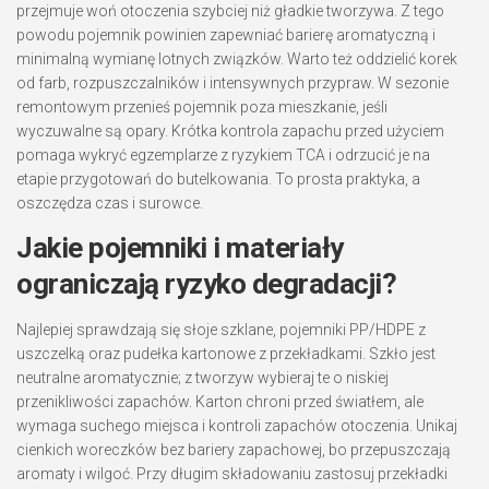
przejmuje woń otoczenia szybciej niż gładkie tworzywa. Z tego
powodu pojemnik powinien zapewniać barierę aromatyczną i
minimalną wymianę lotnych związków. Warto też oddzielić korek
od farb, rozpuszczalników i intensywnych przypraw. W sezonie
remontowym przenieś pojemnik poza mieszkanie, jeśli
wyczuwalne są opary. Krótka kontrola zapachu przed użyciem
pomaga wykryć egzemplarze z ryzykiem TCA i odrzucić je na
etapie przygotowań do butelkowania. To prosta praktyka, a
oszczędza czas i surowce.
Jakie pojemniki i materiały
ograniczają ryzyko degradacji?
Najlepiej sprawdzają się słoje szklane, pojemniki PP/HDPE z
uszczelką oraz pudełka kartonowe z przekładkami. Szkło jest
neutralne aromatycznie; z tworzyw wybieraj te o niskiej
przenikliwości zapachów. Karton chroni przed światłem, ale
wymaga suchego miejsca i kontroli zapachów otoczenia. Unikaj
cienkich woreczków bez bariery zapachowej, bo przepuszczają
aromaty i wilgoć. Przy długim składowaniu zastosuj przekładki