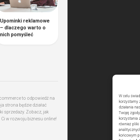
Upominki reklamowe
– dlaczego warto o
nich pomyśleć
W celu świad
ocommerce to odpowiedź na
korzystamy z
a strona będzie działać
działania nas
ki sprzedaży. Zobacz, jak
Twojej zgody
i w rozwoju biznesu online!
korzystania 
również plik
analitycznyc
końcowym pli