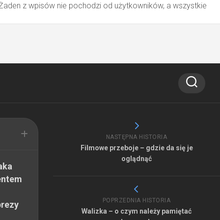
 Żaden z wpisów nie pochodzi od użytkowników, a wszystkie
NASTĘPNA HISTORIA
Filmowe przeboje – gdzie da się je
oglądnąć
aka
entem
POPRZEDNIA HISTORIA
prezy
Walizka – o czym należy pamiętać