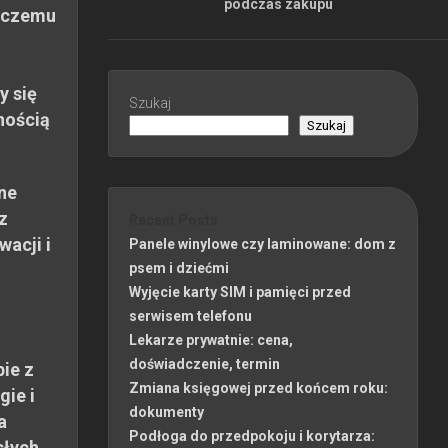
podczas zakupu
 czemu
y się
Szukaj
nością
Szukaj
ne
z
Recent Posts
wacji i
Panele winylowe czy laminowane: dom z
psem i dziećmi
Wyjęcie karty SIM i pamięci przed
serwisem telefonu
Lekarze prywatnie: cena,
doświadczenie, termin
ie z
Zmiana księgowej przed końcem roku:
gie i
dokumenty
a
Podłoga do przedpokoju i korytarza:
słych