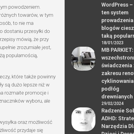
WordPress –
mnym powodzeniem.
ten system
 różnych towarów, w tym
prowadzenia
posób, to nie ma
blogów ciesz
o dostaniu przesyłki do
taką popular
rzepisy mówią, że przy
18/01/2023
upełnie zrozumiałe jest,
MB PARKIET:
użą popularnością,
wszechstron
świadczenia 
zakresu reno
eczy, które także powinny
cyklinowania
ły są dużo lepsze niż w
podłóg
na rozmaite promocje i
drewnianych
znaczników wyboru, ale
29/02/2024
Radzenie Sob
ADHD: Strate
 wysyłka oraz możliwość
Narzędzia Dl
iwość przydaje się
Dzieci i Doro