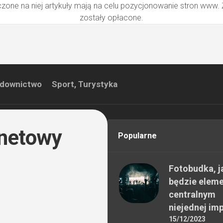
zone na niej artykuły mają na celu pozycjonowanie stron www.
zostały opłacone.
downictwo
Sport, Turystyka
rnetowy
Popularne
Fotobudka, j
będzie elem
centralnym
niejednej im
15/12/2023