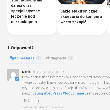
stomatologię dla
dzieci oraz
specjalistyczne
Jakie elektroniczne
leczenie pod
akcesoria do kampera
mikroskopem
warto zakupić
1 Odpowiedź
Komentarze
1
Pingbacki
0
Daria
22/09/2024 o 08:19
Prowadzisz sklep internetowy? Hosting WordPress Wo
Twoje potrzeby. Dzięki nowoczesnym technologiom Twoj
szybciej, co zwiększy satysfakcję klientów i poprawi wyni
nasz
hosting WordPress Woocommerce
może pomóc C
+Reklama+
Zaloguj się, aby odpowiedzieć