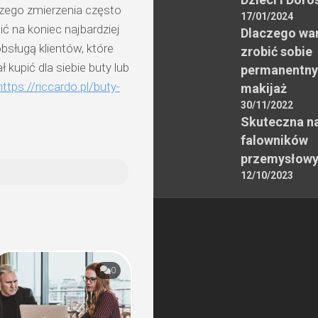
szego zmierzenia często
17/01/2024
ć na koniec najbardziej
Dlaczego wa
bsługą klientów, które
zrobić sobie
 kupić dla siebie buty lub
permanentny
https://riccardo.pl/buty-
makijaż
30/11/2022
Skuteczna n
falowników
przemysłow
12/10/2023
0