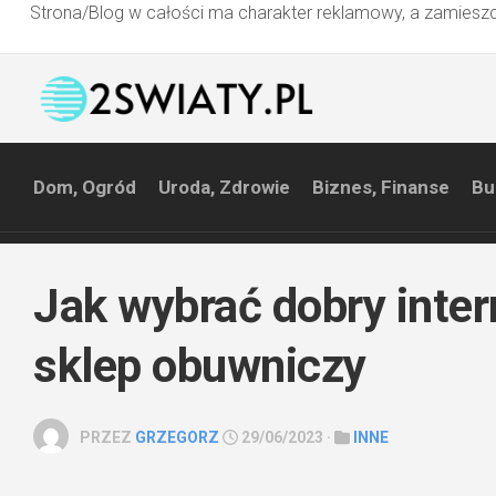
Strona/Blog w całości ma charakter reklamowy, a zamieszc
Przejdź
do
treści
Dom, Ogród
Uroda, Zdrowie
Biznes, Finanse
Bu
Jak wybrać dobry inte
sklep obuwniczy
PRZEZ
GRZEGORZ
29/06/2023 ·
INNE