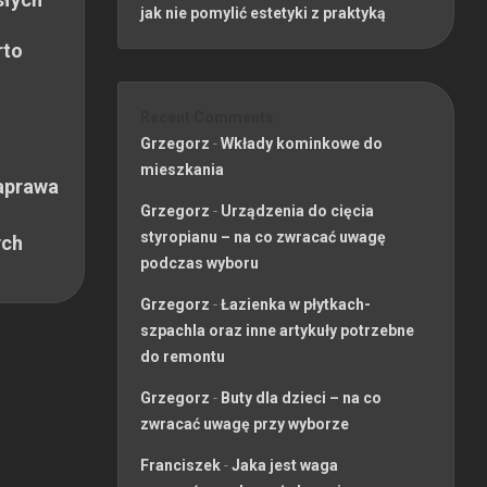
jak nie pomylić estetyki z praktyką
rto
Recent Comments
Grzegorz
-
Wkłady kominkowe do
mieszkania
aprawa
Grzegorz
-
Urządzenia do cięcia
styropianu – na co zwracać uwagę
ych
podczas wyboru
Grzegorz
-
Łazienka w płytkach-
szpachla oraz inne artykuły potrzebne
do remontu
Grzegorz
-
Buty dla dzieci – na co
zwracać uwagę przy wyborze
Franciszek
-
Jaka jest waga