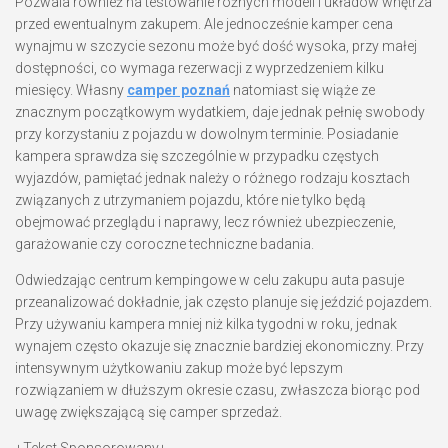
Pozwala również na testowanie różnych modeli i układów wnętrza
przed ewentualnym zakupem. Ale jednocześnie kamper cena
wynajmu w szczycie sezonu może być dość wysoka, przy małej
dostępności, co wymaga rezerwacji z wyprzedzeniem kilku
miesięcy. Własny
camper poznań
natomiast się wiąże ze
znacznym początkowym wydatkiem, daje jednak pełnię swobody
przy korzystaniu z pojazdu w dowolnym terminie. Posiadanie
kampera sprawdza się szczególnie w przypadku częstych
wyjazdów, pamiętać jednak należy o różnego rodzaju kosztach
związanych z utrzymaniem pojazdu, które nie tylko będą
obejmować przeglądu i naprawy, lecz również ubezpieczenie,
garażowanie czy coroczne techniczne badania.
Odwiedzając centrum kempingowe w celu zakupu auta pasuje
przeanalizować dokładnie, jak często planuje się jeździć pojazdem.
Przy używaniu kampera mniej niż kilka tygodni w roku, jednak
wynajem często okazuje się znacznie bardziej ekonomiczny. Przy
intensywnym użytkowaniu zakup może być lepszym
rozwiązaniem w dłuższym okresie czasu, zwłaszcza biorąc pod
uwagę zwiększającą się camper sprzedaż.
+Tekst Sponsorowany+