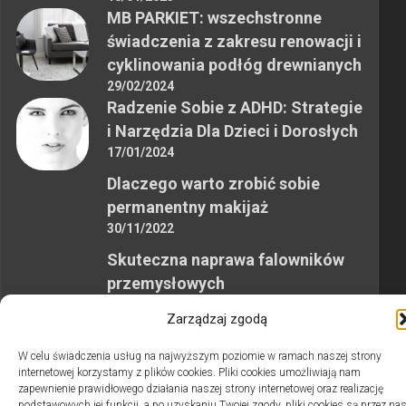
MB PARKIET: wszechstronne
świadczenia z zakresu renowacji i
cyklinowania podłóg drewnianych
29/02/2024
Radzenie Sobie z ADHD: Strategie
i Narzędzia Dla Dzieci i Dorosłych
17/01/2024
Dlaczego warto zrobić sobie
permanentny makijaż
30/11/2022
Skuteczna naprawa falowników
przemysłowych
12/10/2023
Zarządzaj zgodą
W celu świadczenia usług na najwyższym poziomie w ramach naszej strony
internetowej korzystamy z plików cookies. Pliki cookies umożliwiają nam
zapewnienie prawidłowego działania naszej strony internetowej oraz realizację
podstawowych jej funkcji, a po uzyskaniu Twojej zgody, pliki cookies są przez na