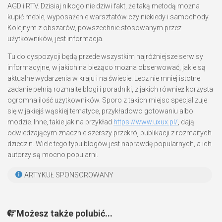
AGD i RTV. Dzisiaj nikogo nie dziwi fakt, że taką metodą można
kupić meble, wyposażenie warsztatów czy niekiedy i samochody.
Kolejnym z obszarów, powszechnie stosowanym przez
użytkowników, jest informacja.
Tu do dyspozycji będą przede wszystkim najróżniejsze serwisy
informacyjne, w jakich na bieżąco można obserwować, jakie są
aktualne wydarzenia w kraju i na świecie. Lecz nie mniej istotne
zadanie pełnią rozmaite blogi i poradniki, z jakich również korzysta
ogromna ilość użytkowników. Sporo z takich miejsc specjalizuje
się w jakiejś wąskiej tematyce, przykładowo gotowaniu albo
modzie. Inne, takie jak na przykład
https://www.uxux.pl/
, dają
odwiedzającym znacznie szerszy przekrój publikacji z rozmaitych
dziedzin. Wiele tego typu blogów jest naprawdę popularnych, a ich
autorzy są mocno popularni.
ARTYKUŁ SPONSOROWANY
Możesz także polubić...