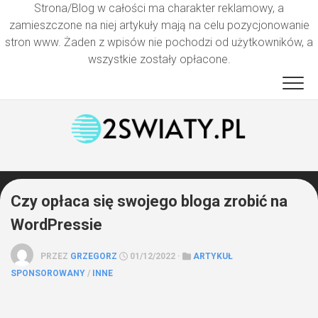
Strona/Blog w całości ma charakter reklamowy, a
zamieszczone na niej artykuły mają na celu pozycjonowanie
stron www. Żaden z wpisów nie pochodzi od użytkowników, a
wszystkie zostały opłacone.
Przejdź
do
treści
Czy opłaca się swojego bloga zrobić na
WordPressie
PRZEZ
GRZEGORZ
01/12/2022 ·
ARTYKUŁ
SPONSOROWANY
/
INNE