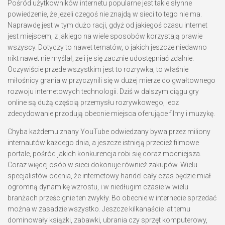
Pośród użytkowników internetu popularne jest takie słynne
powiedzenie, że jeżeli czegoś nie znajdą w sieci to tego nie ma.
Naprawdę jest w tym dużo racji, gdyż od jakiegoś czasu internet
jest miejscem, z jakiego na wiele sposobów korzystają prawie
wszyscy. Dotyczy to nawet tematów, o jakich jeszcze niedawno
nikt nawet nie myślał, że i je się zacznie udostępniać zdalnie.
Oczywiście przede wszystkim jest to rozrywka, to właśnie
miłośnicy grania w przyczynili się w dużej mierze do gwałtownego
rozwoju internetowych technologii. Dziś w dalszym ciągu gry
online są dużą częścią przemysłu rozrywkowego, lecz
zdecydowanie przodują obecnie miejsca oferujące filmy i muzykę.
Chyba każdemu znany YouTube odwiedzany bywa przez miliony
internautów każdego dnia, a jeszcze istnieją przecież filmowe
portale, pośród jakich konkurencja robi się coraz mocniejsza.
Coraz więcej osób w sieci dokonuje również zakupów. Wielu
specjalistów ocenia, że internetowy handel cały czas będzie miał
ogromną dynamikę wzrostu, i w niedługim czasie w wielu
branżach prześcignie ten zwykły. Bo obecnie w internecie sprzedać
można w zasadzie wszystko. Jeszcze kilkanaście lat temu
dominowały książki, zabawki, ubrania czy sprzęt komputerowy,