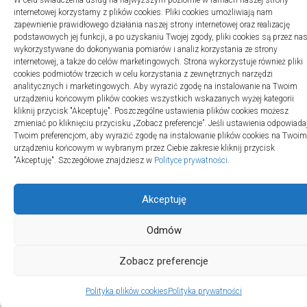
W celu świadczenia usług na najwyższym poziomie w ramach naszej strony
internetowej korzystamy z plików cookies. Pliki cookies umożliwiają nam
zapewnienie prawidłowego działania naszej strony internetowej oraz realizację
podstawowych jej funkcji, a po uzyskaniu Twojej zgody, pliki cookies są przez na
wykorzystywane do dokonywania pomiarów i analiz korzystania ze strony
internetowej, a także do celów marketingowych. Strona wykorzystuje również pliki
2swiaty.pl © 2026. Wszelkie prawa zastrzeżone.
cookies podmiotów trzecich w celu korzystania z zewnętrznych narzędzi
analitycznych i marketingowych. Aby wyrazić zgodę na instalowanie na Twoim
urządzeniu końcowym plików cookies wszystkich wskazanych wyżej kategorii
kliknij przycisk "Akceptuję". Poszczególne ustawienia plików cookies możesz
zmieniać po kliknięciu przycisku „Zobacz preferencje”. Jeśli ustawienia odpowiada
Twoim preferencjom, aby wyrazić zgodę na instalowanie plików cookies na Twoim
urządzeniu końcowym w wybranym przez Ciebie zakresie kliknij przycisk
"Akceptuję". Szczegółowe znajdziesz w
Polityce prywatności
.
Akceptuję
Odmów
Zobacz preferencje
Polityka plików cookies
Polityka prywatności