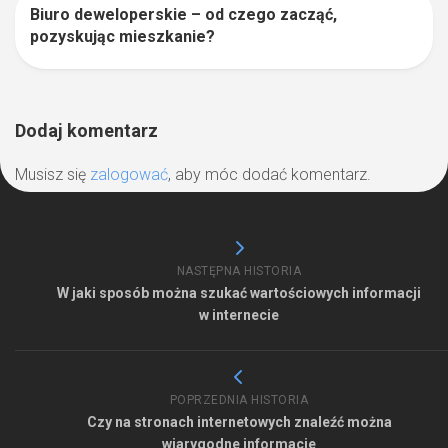
Biuro deweloperskie – od czego zacząć,
0
pozyskując mieszkanie?
Dodaj komentarz
Musisz się
zalogować
, aby móc dodać komentarz.
NASTĘPNA HISTORIA
W jaki sposób można szukać wartościowych informacji
w internecie
POPRZEDNIA HISTORIA
Czy na stronach internetowych znaleźć można
wiarygodne informacje