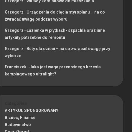
Grzegorz
-
Wkłady kominkowe do mieszkania
Grzegorz
-
Urządzenia do cięcia styropianu – na co
zwracać uwagę podczas wyboru
Grzegorz
-
Łazienka w płytkach- szpachla oraz inne
artykuły potrzebne do remontu
Grzegorz
-
Buty dla dzieci – na co zwracać uwagę przy
wyborze
Franciszek
-
Jaka jest waga przenośnego krzesła
kempingowego ultralight?
Categories
ARTYKUŁ SPONSOROWANY
Biznes, Finanse
Budownictwo
Dom, Ogród