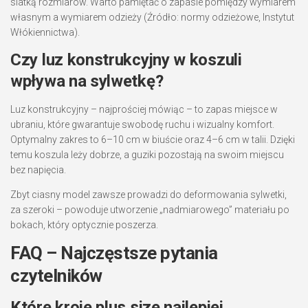
siatką rozmiarów. Warto pamiętać o zapasie pomiędzy wymiarem
własnym a wymiarem odzieży (Źródło: normy odzieżowe, Instytut
Włókiennictwa).
Czy luz konstrukcyjny w koszuli
wpływa na sylwetkę?
Luz konstrukcyjny – najprościej mówiąc – to zapas miejsce w
ubraniu, które gwarantuje swobodę ruchu i wizualny komfort.
Optymalny zakres to 6–10 cm w biuście oraz 4–6 cm w talii. Dzięki
temu koszula leży dobrze, a guziki pozostają na swoim miejscu
bez napięcia.
Zbyt ciasny model zawsze prowadzi do deformowania sylwetki,
za szeroki – powoduje utworzenie „nadmiarowego” materiału po
bokach, który optycznie poszerza.
FAQ – Najczęstsze pytania
czytelników
Które kroje plus size najlepiej