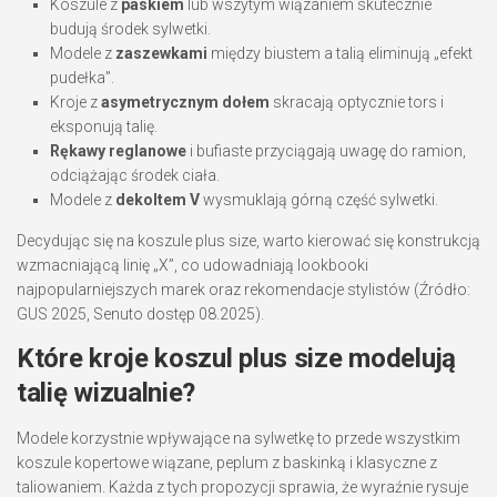
Koszule z
paskiem
lub wszytym wiązaniem skutecznie
budują środek sylwetki.
Modele z
zaszewkami
między biustem a talią eliminują „efekt
pudełka”.
Kroje z
asymetrycznym dołem
skracają optycznie tors i
eksponują talię.
Rękawy reglanowe
i bufiaste przyciągają uwagę do ramion,
odciążając środek ciała.
Modele z
dekoltem V
wysmuklają górną część sylwetki.
Decydując się na koszule plus size, warto kierować się konstrukcją
wzmacniającą linię „X”, co udowadniają lookbooki
najpopularniejszych marek oraz rekomendacje stylistów (Źródło:
GUS 2025, Senuto dostęp 08.2025).
Które kroje koszul plus size modelują
talię wizualnie?
Modele korzystnie wpływające na sylwetkę to przede wszystkim
koszule kopertowe wiązane, peplum z baskinką i klasyczne z
taliowaniem. Każda z tych propozycji sprawia, że wyraźnie rysuje