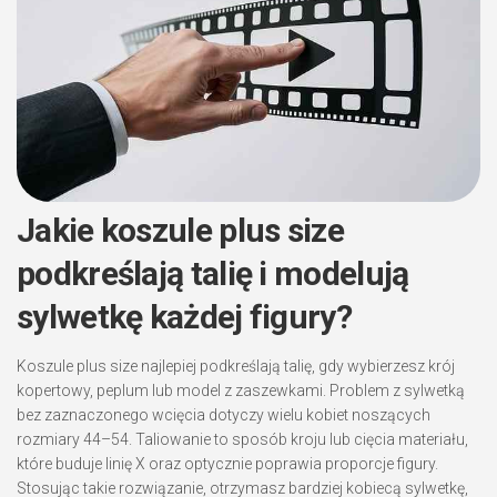
Jakie koszule plus size
podkreślają talię i modelują
sylwetkę każdej figury?
Koszule plus size najlepiej podkreślają talię, gdy wybierzesz krój
kopertowy, peplum lub model z zaszewkami. Problem z sylwetką
bez zaznaczonego wcięcia dotyczy wielu kobiet noszących
rozmiary 44–54. Taliowanie to sposób kroju lub cięcia materiału,
które buduje linię X oraz optycznie poprawia proporcje figury.
Stosując takie rozwiązanie, otrzymasz bardziej kobiecą sylwetkę,