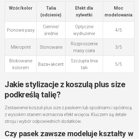
Wzór/kolor
Talia
Efekt dla
Moc
(odcienie)
sylwetki
modelowania
Ciemne/
Optyczne
Pionowe pasy
4/5
średnie
wydłużenie
Rozproszenie
Mikroprint
Stonowane
3/5
masy ciała
Blokowanie
Szczupła linia
Baza+akcent
5/5
kolorem
talii
Jakie stylizacje z koszulą plus size
podkreślą talię?
Zestawienie koszuli plus size z paskiem lub spodniami i spódnicą
z wysokim stanem wzmacnia efekt wcięcia. Kluczem są detale
stroju i wybór odpowiednich dodatków.
Czy pasek zawsze modeluje kształty w