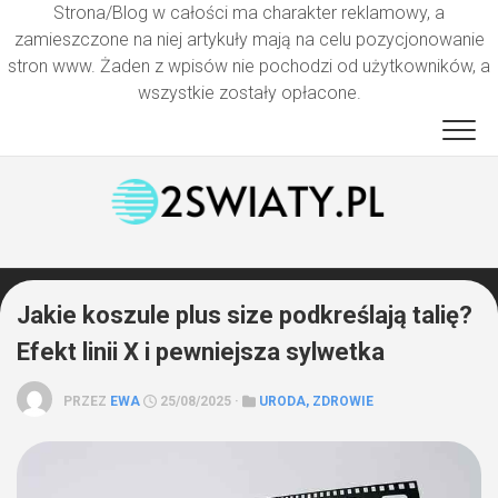
Strona/Blog w całości ma charakter reklamowy, a
zamieszczone na niej artykuły mają na celu pozycjonowanie
stron www. Żaden z wpisów nie pochodzi od użytkowników, a
wszystkie zostały opłacone.
Przejdź
do
treści
Jakie koszule plus size podkreślają talię?
Efekt linii X i pewniejsza sylwetka
PRZEZ
EWA
25/08/2025 ·
URODA, ZDROWIE