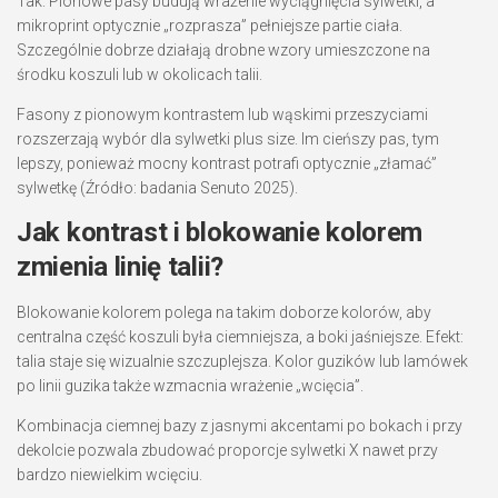
Tak. Pionowe pasy budują wrażenie wyciągnięcia sylwetki, a
mikroprint optycznie „rozprasza” pełniejsze partie ciała.
Szczególnie dobrze działają drobne wzory umieszczone na
środku koszuli lub w okolicach talii.
Fasony z pionowym kontrastem lub wąskimi przeszyciami
rozszerzają wybór dla sylwetki plus size. Im cieńszy pas, tym
lepszy, ponieważ mocny kontrast potrafi optycznie „złamać”
sylwetkę (Źródło: badania Senuto 2025).
Jak kontrast i blokowanie kolorem
zmienia linię talii?
Blokowanie kolorem polega na takim doborze kolorów, aby
centralna część koszuli była ciemniejsza, a boki jaśniejsze. Efekt:
talia staje się wizualnie szczuplejsza. Kolor guzików lub lamówek
po linii guzika także wzmacnia wrażenie „wcięcia”.
Kombinacja ciemnej bazy z jasnymi akcentami po bokach i przy
dekolcie pozwala zbudować proporcje sylwetki X nawet przy
bardzo niewielkim wcięciu.