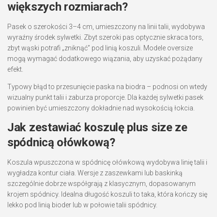
większych rozmiarach?
Pasek o szerokości 3–4 cm, umieszczony na linii talii, wydobywa
wyraźny środek sylwetki. Zbyt szeroki pas optycznie skraca tors,
zbyt wąski potrafi „zniknąć” pod linią koszuli. Modele oversize
mogą wymagać dodatkowego wiązania, aby uzyskać pożądany
efekt.
Typowy błąd to przesunięcie paska na biodra – podnosi on wtedy
wizualny punkt talii i zaburza proporcje. Dla każdej sylwetki pasek
powinien być umieszczony dokładnie nad wysokością łokcia.
Jak zestawiać koszulę plus size ze
spódnicą ołówkową?
Koszula wpuszczona w spódnicę ołówkową wydobywa linię talii i
wygładza kontur ciała. Wersje z zaszewkami lub baskinką
szczególnie dobrze współgrają z klasycznym, dopasowanym
krojem spódnicy. Idealna długość koszuli to taka, która kończy się
lekko pod linią bioder lub w połowie talii spódnicy.