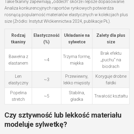
Takie tkaniny zapewniają „oddech” skórze i lepsze dopasowanie.
Analiza konkurencyjnych raportów rynkowych potwierdza
rosnącą popularność materiałów elastycznych w kolekcjach plus
size (Źródło: Instytut Włókiennictwa 2024, publikacje PŁ).
Rodzaj
Elastyczność
Układanie na
Zalety dla plus
tkaniny
(%)
sylwetce
size
Brak efektu
Bawełna z
Trzyma formę,
~4
„puchu” na
elastanem
miękka
biodrach
Len
Przewiewny,
Koryguje drobne
~3
elastyczny
lekko mięsisty
fałdki
Popelina
Stabilna,
~5
Trwałość kształtu
stretch
gładka
Czy sztywność lub lekkość materiału
modeluje sylwetkę?