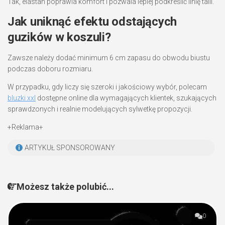
Tak, elastan poprawia komfort i pozwala lepiej podkreślić linię talii.
Jak uniknąć efektu odstających
guzików w koszuli?
Zawsze należy dodać minimum 6 cm zapasu do obwodu biustu
podczas doboru rozmiaru.
W przypadku, gdy liczy się szeroki i jakościowy wybór, polecam
bluzki xxl
dostępne online dla wymagających klientek, szukających
sprawdzonych i realnie modelujących sylwetkę propozycji.
+Reklama+
ARTYKUŁ SPONSOROWANY
Możesz także polubić...
0