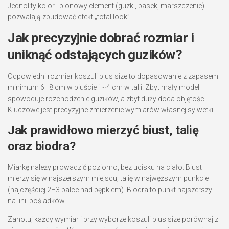
Jednolity kolor i pionowy element (guzki, pasek, marszczenie)
pozwalają zbudować efekt „total look”.
Jak precyzyjnie dobrać rozmiar i
uniknąć odstających guzików?
Odpowiedni rozmiar koszuli plus size to dopasowanie z zapasem
minimum 6–8 cm w biuście i ~4 cm w talii. Zbyt mały model
spowoduje rozchodzenie guzików, a zbyt duży doda objętości.
Kluczowe jest precyzyjne zmierzenie wymiarów własnej sylwetki.
Jak prawidłowo mierzyć biust, talię
oraz biodra?
Miarkę należy prowadzić poziomo, bez ucisku na ciało. Biust
mierzy się w najszerszym miejscu, talię w najwęższym punkcie
(najczęściej 2–3 palce nad pępkiem). Biodra to punkt najszerszy
na linii pośladków.
Zanotuj każdy wymiar i przy wyborze koszuli plus size porównaj z