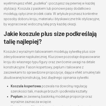
wyeliminujesz efekt „pudełka” i poczujesz się pewniej w każdej
stylizacji. Koszula z paskiem lub pionowe pasy dodatkowo
modelują optycznie środek ciała. W artykule poznasz konkretne
sposoby doboru kroju, materiału i błyskawiczne triki stylizacyjne,
by wypracować widoczną talię przy każdej okazji.
Jakie koszule plus size podkreślają
talię najlepiej?
Koszule z wyraźnym taliowaniem modelują sylwetkę plus size
zdecydowanie najskuteczniej. Kluczowe pozostaje dopasowanie
kroju do własnego typu figury oraz zwrócenie uwagi na detale
konstrukcyjne. Fason kopertowy, peplum i taliowane z
zaszewkami to sprawdzone propozycje, dające efekt smukłej talii
zbudowanej konstrukcją, bez zbędnego opinania sylwetki.
Koszula kopertowa
pozwala na dowolną regulację
szerokości talii, maskuje brzuch i podkreśla kształty.
Peplum
ze zwiewną baskinką modeluje proporcje oraz
wyraźnie zaznacza wcięcie.