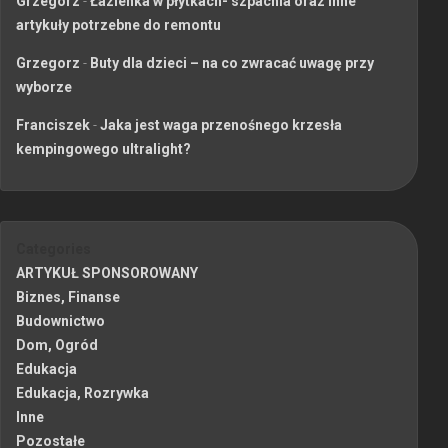
Grzegorz
-
Łazienka w płytkach- szpachla oraz inne
artykuły potrzebne do remontu
Grzegorz
-
Buty dla dzieci – na co zwracać uwagę przy
wyborze
Franciszek
-
Jaka jest waga przenośnego krzesła
kempingowego ultralight?
Categories
ARTYKUŁ SPONSOROWANY
Biznes, Finanse
Budownictwo
Dom, Ogród
Edukacja
Edukacja, Rozrywka
Inne
Pozostałe