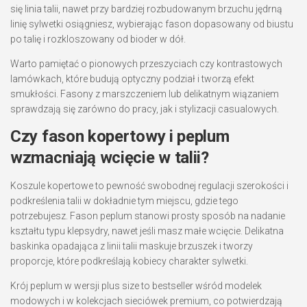
się linia talii, nawet przy bardziej rozbudowanym brzuchu jędrną
linię sylwetki osiągniesz, wybierając fason dopasowany od biustu
po talię i rozkloszowany od bioder w dół.
Warto pamiętać o pionowych przeszyciach czy kontrastowych
lamówkach, które budują optyczny podział i tworzą efekt
smukłości. Fasony z marszczeniem lub delikatnym wiązaniem
sprawdzają się zarówno do pracy, jak i stylizacji casualowych.
Czy fason kopertowy i peplum
wzmacniają wcięcie w talii?
Koszule kopertowe to pewność swobodnej regulacji szerokości i
podkreślenia talii w dokładnie tym miejscu, gdzie tego
potrzebujesz. Fason peplum stanowi prosty sposób na nadanie
kształtu typu klepsydry, nawet jeśli masz małe wcięcie. Delikatna
baskinka opadająca z linii talii maskuje brzuszek i tworzy
proporcje, które podkreślają kobiecy charakter sylwetki.
Krój peplum w wersji plus size to bestseller wśród modelek
modowych i w kolekcjach sieciówek premium, co potwierdzają