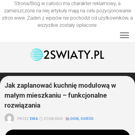
Strona/Blog w całości ma charakter reklamowy, a
zamieszczone na niej artykuły mają na celu pozycjonowanie
stron www. Żaden z wpisów nie pochodzi od użytkowników, a
wszystkie zostały opłacone.
Przejdź
do
treści
Jak zaplanować kuchnię modułową w
małym mieszkaniu – funkcjonalne
rozwiązania
PRZEZ
EWA
27/08/2025 ·
DOM, OGRÓD