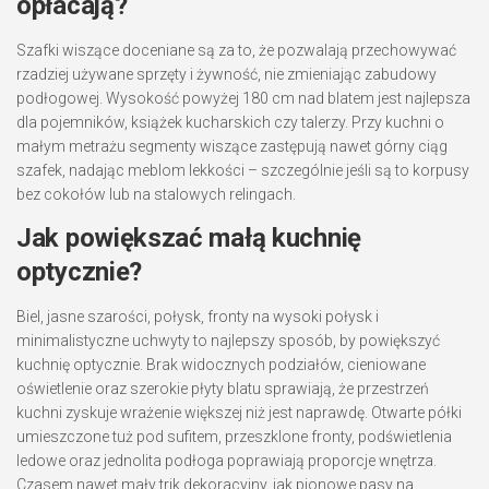
opłacają?
Szafki wiszące doceniane są za to, że pozwalają przechowywać
rzadziej używane sprzęty i żywność, nie zmieniając zabudowy
podłogowej. Wysokość powyżej 180 cm nad blatem jest najlepsza
dla pojemników, książek kucharskich czy talerzy. Przy kuchni o
małym metrażu segmenty wiszące zastępują nawet górny ciąg
szafek, nadając meblom lekkości – szczególnie jeśli są to korpusy
bez cokołów lub na stalowych relingach.
Jak powiększać małą kuchnię
optycznie?
Biel, jasne szarości, połysk, fronty na wysoki połysk i
minimalistyczne uchwyty to najlepszy sposób, by powiększyć
kuchnię optycznie. Brak widocznych podziałów, cieniowane
oświetlenie oraz szerokie płyty blatu sprawiają, że przestrzeń
kuchni zyskuje wrażenie większej niż jest naprawdę. Otwarte półki
umieszczone tuż pod sufitem, przeszklone fronty, podświetlenia
ledowe oraz jednolita podłoga poprawiają proporcje wnętrza.
Czasem nawet mały trik dekoracyjny, jak pionowe pasy na