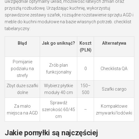
uwzględniał optymalny układ, możliwość łatwych zmian oraz
przyszłą rozbudowę. Urządzając kuchnię, wykorzystuj
sprawdzone zestawy szafek, rozsądne rozstawienie sprzętu AGD i
meble do kuchni modułowe na bazie własnych potrzeb. checklist
tabelaryczny:
Błąd
Jak go uniknąć?
Koszt
Alternatywa
(PLN)
Pomijanie
Zrób plan
podziału na
0
Checklista QA
funkcjonalny
strefy
Zbyt duże szafki
Wybierz płytkie
150–
Szafki cargo
dolne
moduły 40 cm
500
Sprawdź
Za mało
Kompaktowe
szerokość 60/45
–
miejsca na AGD
zmywarki/lodówki
cm
Jakie pomyłki są najczęściej