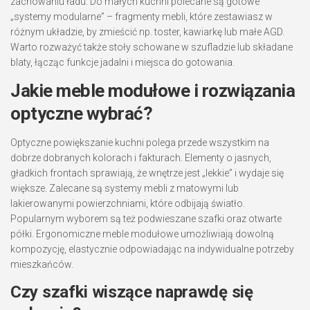
zachowaniu ładu. Do małych kuchni polecane są gotowe
„systemy modularne” – fragmenty mebli, które zestawiasz w
różnym układzie, by zmieścić np. toster, kawiarkę lub małe AGD.
Warto rozważyć także stoły schowane w szufladzie lub składane
blaty, łącząc funkcje jadalni i miejsca do gotowania.
Jakie meble modułowe i rozwiązania
optyczne wybrać?
Optyczne powiększanie kuchni polega przede wszystkim na
dobrze dobranych kolorach i fakturach. Elementy o jasnych,
gładkich frontach sprawiają, że wnętrze jest „lekkie” i wydaje się
większe. Zalecane są systemy mebli z matowymi lub
lakierowanymi powierzchniami, które odbijają światło.
Popularnym wyborem są też podwieszane szafki oraz otwarte
półki. Ergonomiczne meble modułowe umożliwiają dowolną
kompozycję, elastycznie odpowiadając na indywidualne potrzeby
mieszkańców.
Czy szafki wiszące naprawdę się