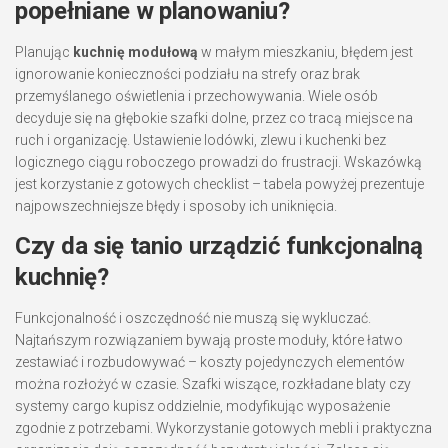
popełniane w planowaniu?
Planując
kuchnię modułową
w małym mieszkaniu, błędem jest
ignorowanie konieczności podziału na strefy oraz brak
przemyślanego oświetlenia i przechowywania. Wiele osób
decyduje się na głębokie szafki dolne, przez co tracą miejsce na
ruch i organizację. Ustawienie lodówki, zlewu i kuchenki bez
logicznego ciągu roboczego prowadzi do frustracji. Wskazówką
jest korzystanie z gotowych checklist – tabela powyżej prezentuje
najpowszechniejsze błędy i sposoby ich uniknięcia.
Czy da się tanio urządzić funkcjonalną
kuchnię?
Funkcjonalność i oszczędność nie muszą się wykluczać.
Najtańszym rozwiązaniem bywają proste moduły, które łatwo
zestawiać i rozbudowywać – koszty pojedynczych elementów
można rozłożyć w czasie. Szafki wiszące, rozkładane blaty czy
systemy cargo kupisz oddzielnie, modyfikując wyposażenie
zgodnie z potrzebami. Wykorzystanie gotowych mebli i praktyczna