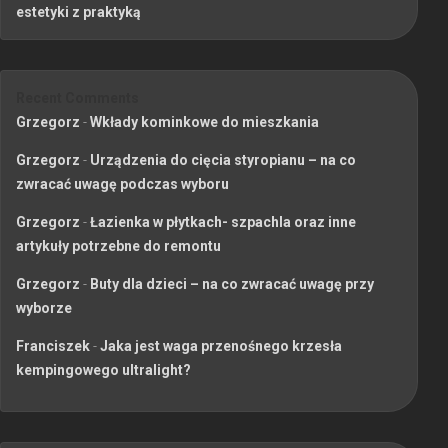
estetyki z praktyką
Recent Comments
Grzegorz
-
Wkłady kominkowe do mieszkania
Grzegorz
-
Urządzenia do cięcia styropianu – na co
zwracać uwagę podczas wyboru
Grzegorz
-
Łazienka w płytkach- szpachla oraz inne
artykuły potrzebne do remontu
Grzegorz
-
Buty dla dzieci – na co zwracać uwagę przy
wyborze
Franciszek
-
Jaka jest waga przenośnego krzesła
kempingowego ultralight?