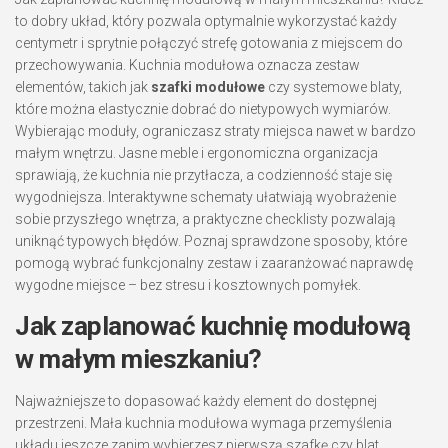
to dobry układ, który pozwala optymalnie wykorzystać każdy
centymetr i sprytnie połączyć strefę gotowania z miejscem do
przechowywania. Kuchnia modułowa oznacza zestaw
elementów, takich jak
szafki modułowe
czy systemowe blaty,
które można elastycznie dobrać do nietypowych wymiarów.
Wybierając moduły, ograniczasz straty miejsca nawet w bardzo
małym wnętrzu. Jasne meble i ergonomiczna organizacja
sprawiają, że kuchnia nie przytłacza, a codzienność staje się
wygodniejsza. Interaktywne schematy ułatwiają wyobrażenie
sobie przyszłego wnętrza, a praktyczne checklisty pozwalają
uniknąć typowych błędów. Poznaj sprawdzone sposoby, które
pomogą wybrać funkcjonalny zestaw i zaaranżować naprawdę
wygodne miejsce – bez stresu i kosztownych pomyłek.
Jak zaplanować kuchnię modułową
w małym mieszkaniu?
Najważniejsze to dopasować każdy element do dostępnej
przestrzeni. Mała kuchnia modułowa wymaga przemyślenia
układu jeszcze zanim wybierzesz pierwszą szafkę czy blat.