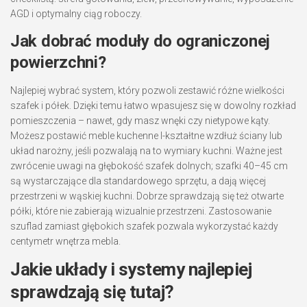
AGD i optymalny ciąg roboczy.
Jak dobrać moduły do ograniczonej
powierzchni?
Najlepiej wybrać system, który pozwoli zestawić różne wielkości
szafek i półek. Dzięki temu łatwo wpasujesz się w dowolny rozkład
pomieszczenia – nawet, gdy masz wnęki czy nietypowe kąty.
Możesz postawić meble kuchenne I-kształtne wzdłuż ściany lub
układ narożny, jeśli pozwalają na to wymiary kuchni. Ważne jest
zwrócenie uwagi na głębokość szafek dolnych; szafki 40–45 cm
są wystarczające dla standardowego sprzętu, a dają więcej
przestrzeni w wąskiej kuchni. Dobrze sprawdzają się też otwarte
półki, które nie zabierają wizualnie przestrzeni. Zastosowanie
szuflad zamiast głębokich szafek pozwala wykorzystać każdy
centymetr wnętrza mebla.
Jakie układy i systemy najlepiej
sprawdzają się tutaj?