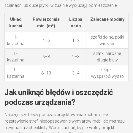
ścianach lub duże płytki, wizualnie wydłużają pomieszczenie.
Układ
Powierzchnia
Liczba
Zalecane moduły
kuchni
min. (m²)
osób
I-
szafki dolne, półki
4–6
1–2
kształtna
wiszące
L-
szafki narożne,
6–8
2–3
kształtna
długie blaty
U-
słupki,
8–10
3–4
kształtna
wyspa/półwysep
Jak uniknąć błędów i oszczędzić
podczas urządzania?
Najczęstsze błędy podczas projektowania kuchni to złe
rozstawienie stref, niedopasowanie wymiarów mebli do metrażu i
rezygnacja z checklisty. Warto zadbać, by pierwotny projekt