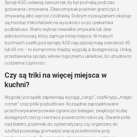
Sprzęt AGD ustawiaj zawsze tak, by był pod ręką podczas
gotowania i zmywania. Zlewozmywak powinien graniczyć z
zmywarką albo wprost z lodówką. Dobrym rozwiązaniem okazuje
się montaż mikrofalówki na wysokości oczu i piekarnika
podblatowo. Warto wybrać niewielkie zmywarki lub zlew
jednokomorowy, który zajmuje mniej miejsca. W małych
kuchniach szafki pod sprzęty AGD najczęściej mają szerokość 40
lub 60 cm – to kompromis między wygodą a dostępnością. Unikaj
przestawiania sprzętu wbrew logicznemu układowi, bo utrudnia to
codzienne czynności.
Czy są triki na więcej miejsca w
kuchni?
Wygodę i porządek zapewniają wyciągi „cargo”, szafki typu „magic
corner” oraz półki podsufitowe. Rozsądnie zaprojektowane
przechowywanie pozwala ograniczyć bałagan, zwiększyć liczbę
dostępnych rzeczy i nie tracić powierzchni roboczej. Otwarte półki
nad blatem, pojemniki do systematyzacji czy organizery do
szuflad pozwalają gromadzić więcej przedmiotów przy