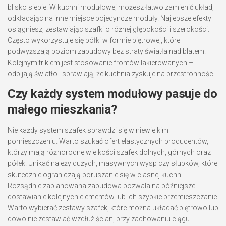
blisko siebie. W kuchni modułowej możesz łatwo zamienić układ,
odkładając na inne miejsce pojedyncze moduły. Najlepsze efekty
osiągniesz, zestawiając szafki o różnej głębokości i szerokości.
Często wykorzystuje się półki w formie piętrowej, które
podwyższają poziom zabudowy bez straty światła nad blatem.
Kolejnym trikiem jest stosowanie frontów lakierowanych –
odbijają światło i sprawiają, że kuchnia zyskuje na przestronności.
Czy każdy system modułowy pasuje do
małego mieszkania?
Nie każdy system szafek sprawdzi się w niewielkim
pomieszczeniu. Warto szukać ofert elastycznych producentów,
którzy mają różnorodne wielkości szafek dolnych, górnych oraz
półek. Unikać należy dużych, masywnych wysp czy słupków, które
skutecznie ograniczają poruszanie się w ciasnej kuchni.
Rozsądnie zaplanowana zabudowa pozwala na późniejsze
dostawianie kolejnych elementów lub ich szybkie przemieszczanie.
Warto wybierać zestawy szafek, które można układać piętrowo lub
dowolnie zestawiać wzdłuż ścian, przy zachowaniu ciągu