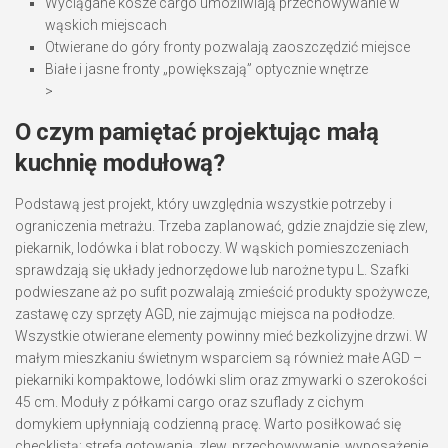
Wyciągane kosze cargo umożliwiają przechowywanie w
wąskich miejscach
Otwierane do góry fronty pozwalają zaoszczędzić miejsce
Białe i jasne fronty „powiększają” optycznie wnętrze
>
O czym pamiętać projektując małą
kuchnię modułową?
Podstawą jest projekt, który uwzględnia wszystkie potrzeby i
ograniczenia metrażu. Trzeba zaplanować, gdzie znajdzie się zlew,
piekarnik, lodówka i blat roboczy. W wąskich pomieszczeniach
sprawdzają się układy jednorzędowe lub narożne typu L. Szafki
podwieszane aż po sufit pozwalają zmieścić produkty spożywcze,
zastawę czy sprzęty AGD, nie zajmując miejsca na podłodze.
Wszystkie otwierane elementy powinny mieć bezkolizyjne drzwi. W
małym mieszkaniu świetnym wsparciem są również małe AGD –
piekarniki kompaktowe, lodówki slim oraz zmywarki o szerokości
45 cm. Moduły z półkami cargo oraz szuflady z cichym
domykiem upłynniają codzienną pracę. Warto posiłkować się
checklistą: strefa gotowania, zlew, przechowywanie, wyposażenie