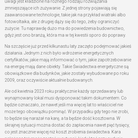
uwagi jest kładzione na różnego rodzaju rozwiązania
zmniejszające ich zużywanie. Z jednej strony pojawiają się
zaawansowane technologie, takie jak na przykład wiatraki albo
fotowoltaika, ale z drugiej dąży się do tego, żeby ograniczyć
zużycie. Tu naprawdę dużo ma do powiedzenia budownictwo,
gdyż jest ono branżą, która ma w tej kwestii sporo do poprawy.
Na szczęście już przed kilkunastu laty zaczęto podejmować jakieś
działania. Jednym z nich było wdrożenie energetycznych
certyfikatów, jakie mają informować o tym, jakie zapotrzebowanie
na energię mają dane obiekty. Takie Świadectwa energetyczne są
obowiązkowe dla budynków, jakie zostały wybudowane po roku
2009, oraz oczywiście aktualnie budowanych.
Ale od kwietnia 2023 roku praktycznie każdy sprzedawany lub
wynajmowany lokal musi dysponować takim dokumentem. Co
będzie oznaczało, że nawet jeśli ma więcej lat to właściciel nie
może tego obowiązku pominąć. W przypadku gdy tego nie zrobi,
to będzie się narażał na karę, a ta będzie dość kosztowna. W
skrajnej sytuacji można dostać do zapłacenia nawet pięć tysięcy,
co jest znacznie więcej niż koszt zrobienia świadectwa. Kara