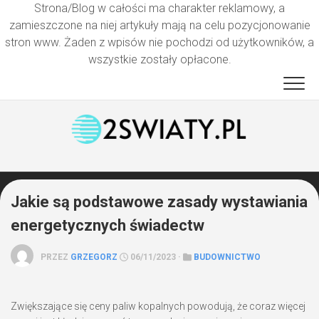
Strona/Blog w całości ma charakter reklamowy, a
zamieszczone na niej artykuły mają na celu pozycjonowanie
stron www. Żaden z wpisów nie pochodzi od użytkowników, a
wszystkie zostały opłacone.
Przejdź
do
treści
Jakie są podstawowe zasady wystawiania
energetycznych świadectw
PRZEZ
GRZEGORZ
06/11/2023 ·
BUDOWNICTWO
Zwiększające się ceny paliw kopalnych powodują, że coraz więcej