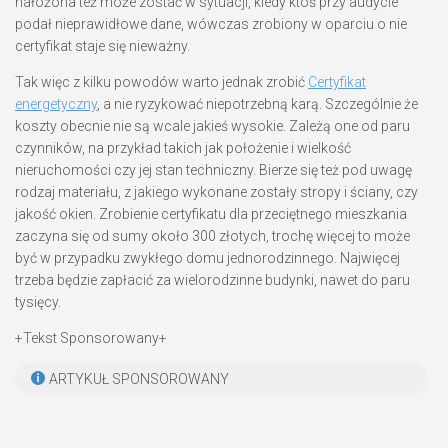
nałożona też może zostać w sytuacji, kiedy ktoś przy audycie
podał nieprawidłowe dane, wówczas zrobiony w oparciu o nie
certyfikat staje się nieważny.
Tak więc z kilku powodów warto jednak zrobić
Certyfikat
energetyczny
, a nie ryzykować niepotrzebną karą. Szczególnie że
koszty obecnie nie są wcale jakieś wysokie. Zależą one od paru
czynników, na przykład takich jak położenie i wielkość
nieruchomości czy jej stan techniczny. Bierze się też pod uwagę
rodzaj materiału, z jakiego wykonane zostały stropy i ściany, czy
jakość okien. Zrobienie certyfikatu dla przeciętnego mieszkania
zaczyna się od sumy około 300 złotych, trochę więcej to może
być w przypadku zwykłego domu jednorodzinnego. Najwięcej
trzeba będzie zapłacić za wielorodzinne budynki, nawet do paru
tysięcy.
+Tekst Sponsorowany+
ARTYKUŁ SPONSOROWANY