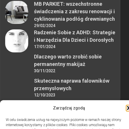
MB PARKIET: wszechstronne
świadczenia z zakresu renowacji i
cyklinowania podłóg drewnianych
29/02/2024
Radzenie Sobie z ADHD: Strategie
i Narzędzia Dla Dzieci i Dorosłych
17/01/2024
Dlaczego warto zrobić sobie
permanentny makijaż
30/11/2022
Skuteczna naprawa falowników
przemysłowych
12/10/2023
Zarządzaj zgodą
W celu świadczenia usług na najwyższym poziomie w ramach naszej strony
internetowej korzystamy z plików cookies. Pliki cookies umożliwiają nam