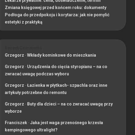
Lekarze prywatnie: cena, doświadczenie, termin
Zmiana księgowej przed końcem roku: dokumenty
Podłoga do przedpokoju i korytarza: jak nie pomylić
estetyki z praktyką
Recent Comments
Grzegorz
-
Wkłady kominkowe do mieszkania
Grzegorz
-
Urządzenia do cięcia styropianu – na co
zwracać uwagę podczas wyboru
Grzegorz
-
Łazienka w płytkach- szpachla oraz inne
artykuły potrzebne do remontu
Grzegorz
-
Buty dla dzieci – na co zwracać uwagę przy
wyborze
Franciszek
-
Jaka jest waga przenośnego krzesła
kempingowego ultralight?