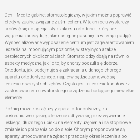
Den – Med to gabinet stomatologiczny, w jakim można poprawić
efekty wizualne związane z uśmiechem. W takim celu wystarczy
umówić się do specjalisty z zakresu ortodoncji, który bez
wątpienia zadecyduje, jakie następne posunięcia w terapii podjąć.
Wyspecjalizowane wyposażenie centrum jest zagwarantowaniem
leczenia na imponującym poziomie, w sterylnych a także
bezpiecznych okolicznościach. Stomatolodzy dbają na równi o
aspekty medyczne, jak i o to, by chorzy poczuli się dobrze.
Ortodonta, jaki podejmuje się zakładania u danego chorego
aparatu ortodontycznego, najpierw będzie zajmować się
leczeniem wszystkich zębów. Często jest to leczenie kanałowe z
zastosowaniem nowatorskiego urządzenia badającego niewielkie
elementy.
Później może zostać użyty aparat ortodontyczny, za
pośrednictwem jakiego leczenie odbywa się przez wywieranie
lekkiego, dłuższego ucisku na elementy uzębienia i na stopniowej
zmianie ich położenia co do siebie. Chorym proponowane są
aparaty umocowane na zębach przez cały okres leczenia albo