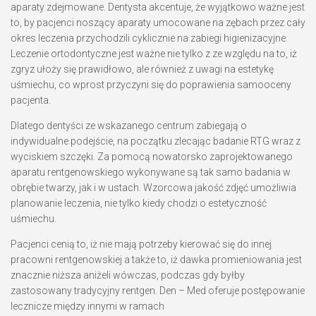
aparaty zdejmowane. Dentysta akcentuje, że wyjątkowo ważne jest
to, by pacjenci noszący aparaty umocowane na zębach przez cały
okres leczenia przychodzili cyklicznie na zabiegi higienizacyjne.
Leczenie ortodontyczne jest ważne nie tylko z ze względu na to, iż
zgryz ułoży się prawidłowo, ale również z uwagi na estetykę
uśmiechu, co wprost przyczyni się do poprawienia samooceny
pacjenta.
Dlatego dentyści ze wskazanego centrum zabiegają o
indywidualne podejście, na początku zlecając badanie RTG wraz z
wyciskiem szczęki. Za pomocą nowatorsko zaprojektowanego
aparatu rentgenowskiego wykonywane są tak samo badania w
obrębie twarzy, jak i w ustach. Wzorcowa jakość zdjęć umożliwia
planowanie leczenia, nie tylko kiedy chodzi o estetyczność
uśmiechu.
Pacjenci cenią to, iż nie mają potrzeby kierować się do innej
pracowni rentgenowskiej a także to, iż dawka promieniowania jest
znacznie niższa aniżeli wówczas, podczas gdy byłby
zastosowany tradycyjny rentgen. Den – Med oferuje postępowanie
lecznicze między innymi w ramach