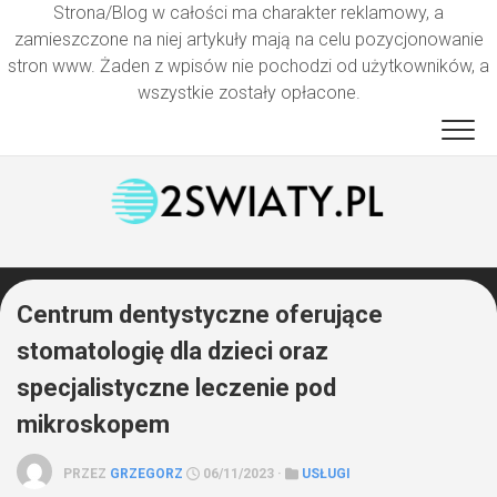
Strona/Blog w całości ma charakter reklamowy, a
zamieszczone na niej artykuły mają na celu pozycjonowanie
stron www. Żaden z wpisów nie pochodzi od użytkowników, a
wszystkie zostały opłacone.
Przejdź
do
treści
Centrum dentystyczne oferujące
stomatologię dla dzieci oraz
specjalistyczne leczenie pod
mikroskopem
PRZEZ
GRZEGORZ
06/11/2023 ·
USŁUGI