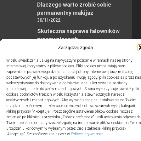
Dlaczego warto zrobić sobie
permanentny makijaż
30/11/2022
Skuteczna naprawa falowników
przemysłowych
12/10/2023
Zarządzaj zgodą
W celu świadczenia usług na najwyższym poziomie w ramach naszej strony
internetowej korzystamy z plików cookies. Pliki cookies umożliwiają nam
zapewnienie prawidłowego działania naszej strony internetowej oraz realizację
podstawowych jej funkcji, a po uzyskaniu Twojej zgody, pliki cookies są przez na
wykorzystywane do dokonywania pomiarów i analiz korzystania ze strony
2swiaty.pl © 2026. Wszelkie prawa zastrzeżone.
internetowej, a także do celów marketingowych. Strona wykorzystuje również pliki
cookies podmiotów trzecich w celu korzystania z zewnętrznych narzędzi
analitycznych i marketingowych. Aby wyrazić zgodę na instalowanie na Twoim
urządzeniu końcowym plików cookies wszystkich wskazanych wyżej kategorii
kliknij przycisk "Akceptuję". Poszczególne ustawienia plików cookies możesz
zmieniać po kliknięciu przycisku „Zobacz preferencje”. Jeśli ustawienia odpowiada
Twoim preferencjom, aby wyrazić zgodę na instalowanie plików cookies na Twoim
urządzeniu końcowym w wybranym przez Ciebie zakresie kliknij przycisk
"Akceptuję". Szczegółowe znajdziesz w
Polityce prywatności
.