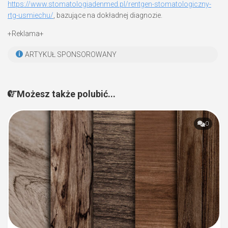
https://www.stomatologiadenmed.pl/rentgen-stomatologiczny-
rtg-usmiechu/
, bazujące na dokładnej diagnozie.
+Reklama+
ARTYKUŁ SPONSOROWANY
Możesz także polubić...
0