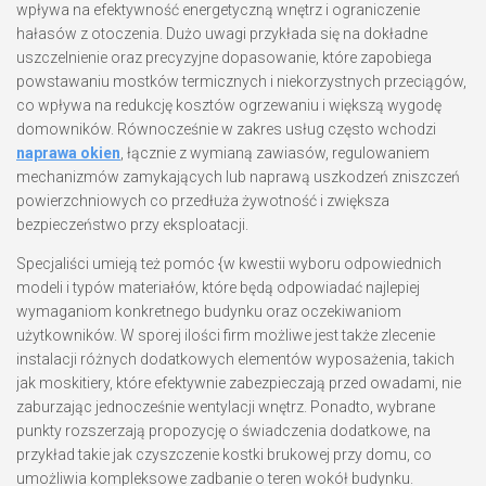
wpływa na efektywność energetyczną wnętrz i ograniczenie
hałasów z otoczenia. Dużo uwagi przykłada się na dokładne
uszczelnienie oraz precyzyjne dopasowanie, które zapobiega
powstawaniu mostków termicznych i niekorzystnych przeciągów,
co wpływa na redukcję kosztów ogrzewaniu i większą wygodę
domowników. Równocześnie w zakres usług często wchodzi
naprawa okien
, łącznie z wymianą zawiasów, regulowaniem
mechanizmów zamykających lub naprawą uszkodzeń zniszczeń
powierzchniowych co przedłuża żywotność i zwiększa
bezpieczeństwo przy eksploatacji.
Specjaliści umieją też pomóc {w kwestii wyboru odpowiednich
modeli i typów materiałów, które będą odpowiadać najlepiej
wymaganiom konkretnego budynku oraz oczekiwaniom
użytkowników. W sporej ilości firm możliwe jest także zlecenie
instalacji różnych dodatkowych elementów wyposażenia, takich
jak moskitiery, które efektywnie zabezpieczają przed owadami, nie
zaburzając jednocześnie wentylacji wnętrz. Ponadto, wybrane
punkty rozszerzają propozycję o świadczenia dodatkowe, na
przykład takie jak czyszczenie kostki brukowej przy domu, co
umożliwia kompleksowe zadbanie o teren wokół budynku.