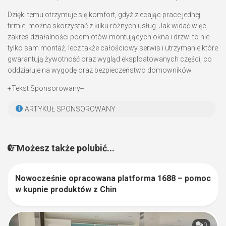
Dzięki temu otrzymuje się komfort, gdyż zlecając prace jednej
firmie, można skorzystać z kilku różnych usług. Jak widać więc,
zakres działalności podmiotów montujących okna i drzwi to nie
tylko sam montaż, lecz także całościowy serwis i utrzymanie które
gwarantują żywotność oraz wygląd eksploatowanych części, co
oddziałuje na wygodę oraz bezpieczeństwo domowników.
+Tekst Sponsorowany+
ARTYKUŁ SPONSOROWANY
Możesz także polubić...
Nowocześnie opracowana platforma 1688 – pomoc
0
w kupnie produktów z Chin
0