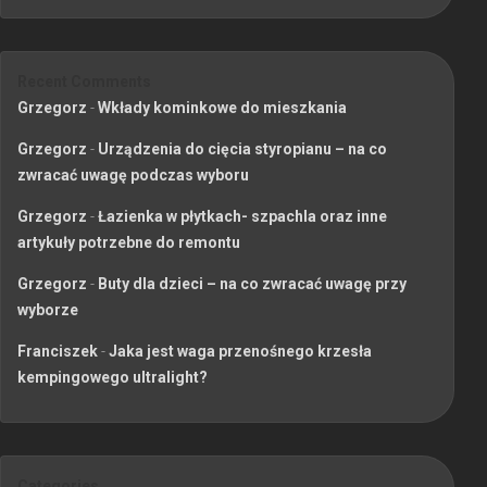
Recent Comments
Grzegorz
-
Wkłady kominkowe do mieszkania
Grzegorz
-
Urządzenia do cięcia styropianu – na co
zwracać uwagę podczas wyboru
Grzegorz
-
Łazienka w płytkach- szpachla oraz inne
artykuły potrzebne do remontu
Grzegorz
-
Buty dla dzieci – na co zwracać uwagę przy
wyborze
Franciszek
-
Jaka jest waga przenośnego krzesła
kempingowego ultralight?
Categories