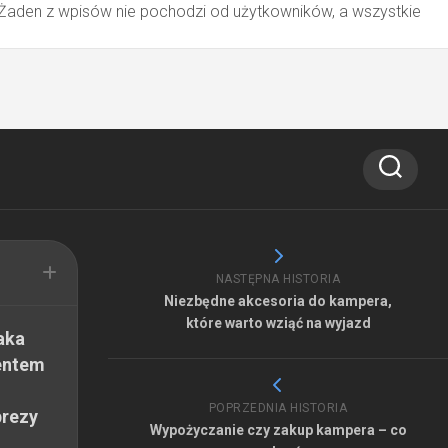
 Żaden z wpisów nie pochodzi od użytkowników, a wszystkie
NASTĘPNA HISTORIA
Niezbędne akcesoria do kampera,
które warto wziąć na wyjazd
aka
entem
POPRZEDNIA HISTORIA
prezy
Wypożyczanie czy zakup kampera – co