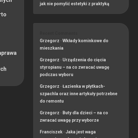
jak nie pomylić estetyki z praktyką
rto
Recent Comments
Grzegorz
-
Wkłady kominkowe do
mieszkania
aprawa
Grzegorz
-
Urządzenia do cięcia
styropianu – na co zwracać uwagę
ych
podczas wyboru
Grzegorz
-
Łazienka w płytkach-
szpachla oraz inne artykuły potrzebne
do remontu
Grzegorz
-
Buty dla dzieci – na co
zwracać uwagę przy wyborze
Franciszek
-
Jaka jest waga