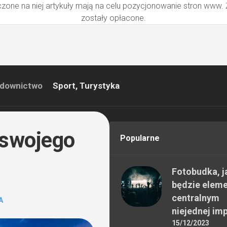
zone na niej artykuły mają na celu pozycjonowanie stron www.
zostały opłacone.
downictwo
Sport, Turystyka
 swojego
Popularne
Fotobudka, j
będzie elem
centralnym
A
niejednej im
15/12/2023