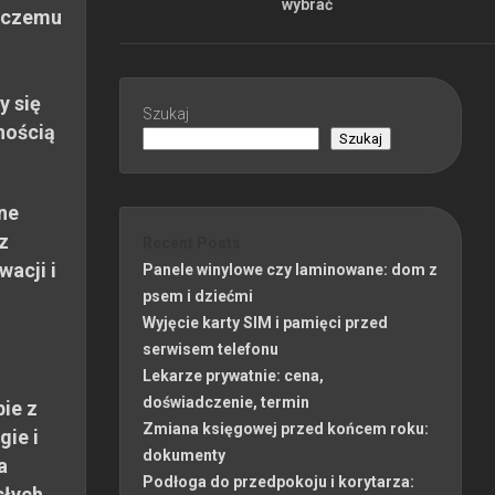
wybrać
 czemu
y się
Szukaj
nością
Szukaj
ne
z
Recent Posts
wacji i
Panele winylowe czy laminowane: dom z
psem i dziećmi
Wyjęcie karty SIM i pamięci przed
serwisem telefonu
Lekarze prywatnie: cena,
doświadczenie, termin
ie z
Zmiana księgowej przed końcem roku:
gie i
dokumenty
a
Podłoga do przedpokoju i korytarza:
słych