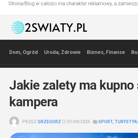
Strona/Blog w całości ma charakter reklamowy, a zamieszc
Przejdź
do
treści
Dom, Ogród
Uroda, Zdrowie
Biznes, Finanse
Bu
Jakie zalety ma kupno
kampera
PRZEZ
GRZEGORZ
01/04/2025 ·
SPORT, TURYSTYK