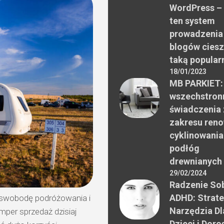
WordPress –
ten system
prowadzenia
blogów ciesz
taką popular
18/01/2023
MB PARKIET:
wszechstron
świadczenia 
zakresu reno
cyklinowania
podłóg
drewnianych
29/02/2024
Radzenie Sob
ADHD: Strate
 swobodę podróżowania i
Narzędzia Dl
mper sprzedaż dzisiaj
Dzieci i Doro