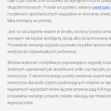
cały czas rośnie, a w stosunku do wynajmu można zyska
długoterminowych. Przede wszystkim, własny
centrum
możliwości spontanicznych wyjazdów w dowolnej chwili, 
kilka miesięcy wcześniej.
Jest to szczególnie ważne w środku sezonu turystyczne
wynajem nie będzie dostępną opcją albo proponowaną w 
Posiadanie swojego pojazdu pozwala na pełne spersona
wnętrza do indywidualnych preferencji.
Można wykonać modyfikacje poprawiające wygodę codz
drobnych usprawnień jak dodatkowe półki czy haczyki, p
inwestycje. Z ekonomicznego punktu widzenia, kupno ka
inwestycja dla osób często podróżujących właśnie w tak
regularnych wyjazdach które łącznie przekraczają 6-8 tygo
posiadania swojego pojazdu zwykle okazują się mniejsze
wypożyczanie.