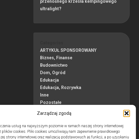
przenośnego krzesła kempingowego
ultralight?
Categories
ARTYKUŁ SPONSOROWANY
Biznes, Finanse
Budownictwo
Dom, Ogród
Edukacja
Edukacja, Rozrywka
Inne
Pozostałe
Sport, Turystyka
Zarządzaj zgodą
Uroda, Zdrowie
Usługi
czenia usług na najwyższym poziomie w ramach naszej strony internetowej
 plików cookies. Pliki cookies umożliwiają nam zapewnienie prawidłowego
zej strony internetowej oraz realizację podstawowych jej funkcji, a po uzyskaniu