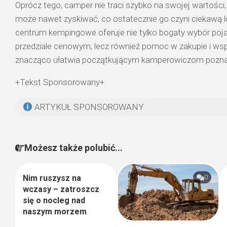
Oprócz tego, camper nie traci szybko na swojej wartości
może nawet zyskiwać, co ostatecznie go czyni ciekawą l
centrum kempingowe oferuje nie tylko bogaty wybór po
przedziale cenowym, lecz również pomoc w zakupie i wsp
znacząco ułatwia początkującym kamperowiczom poznan
+Tekst Sponsorowany+
ARTYKUŁ SPONSOROWANY
Możesz także polubić...
Nim ruszysz na
1
0
wczasy – zatroszcz
się o nocleg nad
naszym morzem