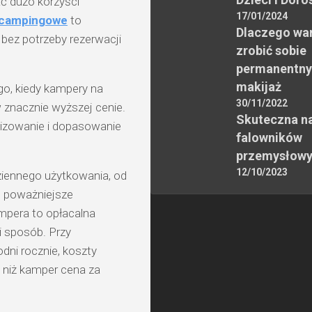
ć dużo korzyści
17/01/2024
 campingowe
to
Dlaczego wa
bez potrzeby rezerwacji
zrobić sobie
permanentny
makijaż
go, kiedy kampery na
30/11/2022
znacznie wyższej cenie.
Skuteczna n
lizowanie i dopasowanie
falowników
przemysłow
12/10/2023
iennego użytkowania, od
o poważniejsze
mpera to opłacalna
i sposób. Przy
dni rocznie, koszty
 niż kamper cena za