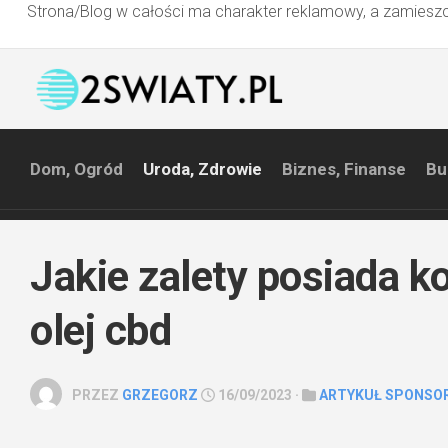
Strona/Blog w całości ma charakter reklamowy, a zamieszc
Przejdź
do
treści
Dom, Ogród
Uroda, Zdrowie
Biznes, Finanse
Bu
Jakie zalety posiada 
olej cbd
PRZEZ
GRZEGORZ
16/09/2023 ·
ARTYKUŁ SPONSO