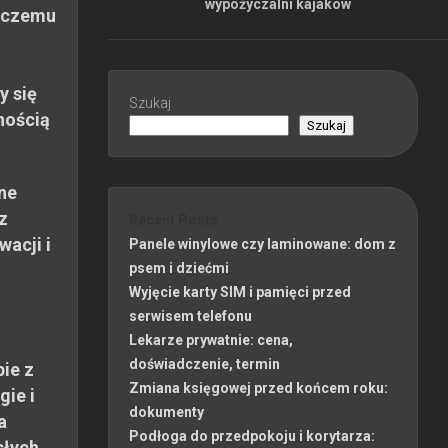
wypożyczalni kajaków
 czemu
y się
Szukaj
nością
Szukaj
ne
z
Recent Posts
wacji i
Panele winylowe czy laminowane: dom z
psem i dziećmi
Wyjęcie karty SIM i pamięci przed
serwisem telefonu
Lekarze prywatnie: cena,
doświadczenie, termin
ie z
Zmiana księgowej przed końcem roku:
gie i
dokumenty
a
Podłoga do przedpokoju i korytarza:
słych