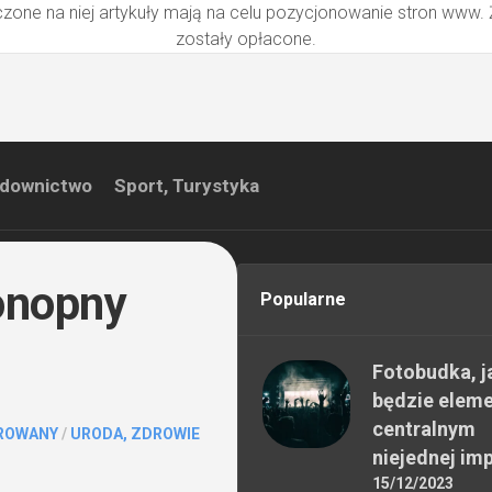
zone na niej artykuły mają na celu pozycjonowanie stron www.
zostały opłacone.
downictwo
Sport, Turystyka
konopny
Popularne
Fotobudka, j
będzie elem
centralnym
ROWANY
/
URODA, ZDROWIE
niejednej im
15/12/2023