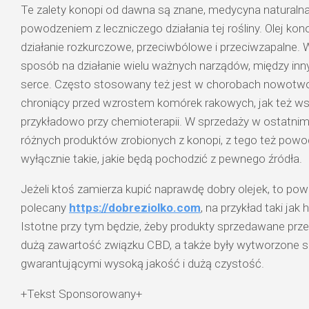
Te zalety konopi od dawna są znane, medycyna naturaln
powodzeniem z leczniczego działania tej rośliny. Olej ko
działanie rozkurczowe, przeciwbólowe i przeciwzapalne
sposób na działanie wielu ważnych narządów, między innym
serce. Często stosowany też jest w chorobach nowotwo
chroniący przed wzrostem komórek rakowych, jak też 
przykładowo przy chemioterapii. W sprzedaży w ostatnim
różnych produktów zrobionych z konopi, z tego też powod
wyłącznie takie, jakie będą pochodzić z pewnego źródła.
Jeżeli ktoś zamierza kupić naprawdę dobry olejek, to powi
polecany
https://dobreziolko.com
, na przykład taki jak
Istotne przy tym będzie, żeby produkty sprzedawane przez
dużą zawartość związku CBD, a także były wytworzone
gwarantującymi wysoką jakość i dużą czystość.
+Tekst Sponsorowany+