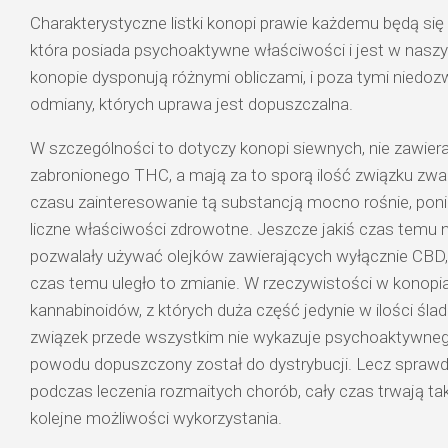
Charakterystyczne listki konopi prawie każdemu będą się
która posiada psychoaktywne właściwości i jest w naszym
konopie dysponują różnymi obliczami, i poza tymi niedo
odmiany, których uprawa jest dopuszczalna.
W szczególności to dotyczy konopi siewnych, nie zawier
zabronionego THC, a mają za to sporą ilość związku z
czasu zainteresowanie tą substancją mocno rośnie, po
liczne właściwości zdrowotne. Jeszcze jakiś czas temu n
pozwalały używać olejków zawierających wyłącznie CBD, l
czas temu uległo to zmianie. W rzeczywistości w konop
kannabinoidów, z których duża część jedynie w ilości śla
związek przede wszystkim nie wykazuje psychoaktywnego 
powodu dopuszczony został do dystrybucji. Lecz sprawdz
podczas leczenia rozmaitych chorób, cały czas trwają t
kolejne możliwości wykorzystania.