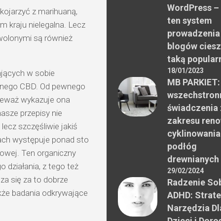
WordPress –
 kojarzyć z marihuaną,
ten system
 kraju nielegalna. Lecz
prowadzenia
zwolonymi są również
blogów ciesz
taką popular
18/01/2023
ających w sobie
MB PARKIET:
wanego CBD. Od pewnego
wszechstron
nieważ wykazuje ona
świadczenia 
asze przepisy nie
zakresu reno
ecz szczęśliwie jakiś
cyklinowania
iach występuje ponad sto
podłóg
dowej. Ten organiczny
drewnianych
działania, z tego też
29/02/2024
a się za to dobrze
Radzenie Sob
akże badania odkrywające
ADHD: Strate
Narzędzia Dl
Dzieci i Doro