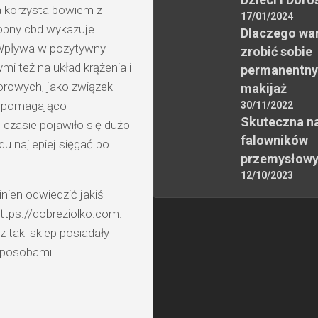
a korzysta bowiem z
17/01/2024
nopny cbd wykazuje
Dlaczego wa
. Wpływa w pozytywny
zrobić sobie
i też na układ krążenia i
permanentny
rowych, jako związek
makijaż
wspomagająco
30/11/2022
Skuteczna n
 czasie pojawiło się dużo
falowników
u najlepiej sięgać po
przemysłow
12/10/2023
nien odwiedzić jakiś
 https://dobreziolko.com.
 taki sklep posiadały
 sposobami