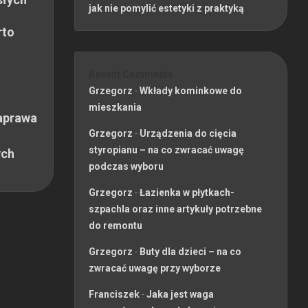
jak nie pomylić estetyki z praktyką
rto
Recent Comments
Grzegorz
-
Wkłady kominkowe do
mieszkania
aprawa
Grzegorz
-
Urządzenia do cięcia
styropianu – na co zwracać uwagę
ych
podczas wyboru
Grzegorz
-
Łazienka w płytkach-
szpachla oraz inne artykuły potrzebne
do remontu
Grzegorz
-
Buty dla dzieci – na co
zwracać uwagę przy wyborze
Franciszek
-
Jaka jest waga