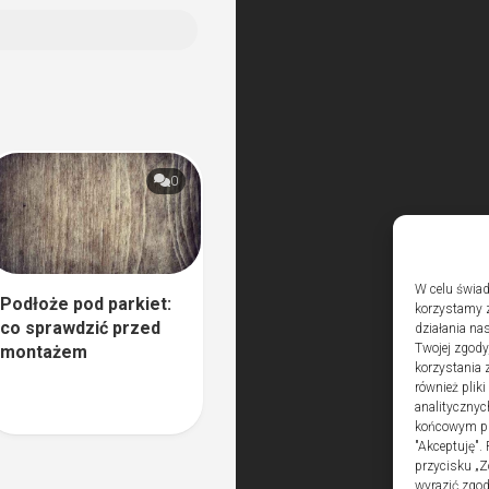
0
W celu świad
Podłoże pod parkiet:
korzystamy z
co sprawdzić przed
działania nas
Twojej zgody
montażem
korzystania 
również plik
analitycznyc
końcowym pli
"Akceptuję".
przycisku „Z
wyrazić zgo