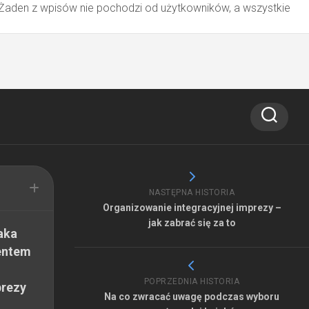
 Żaden z wpisów nie pochodzi od użytkowników, a wszystkie
NASTĘPNA HISTORIA
Organizowanie integracyjnej imprezy –
jak zabrać się za to
aka
entem
POPRZEDNIA HISTORIA
prezy
Na co zwracać uwagę podczas wyboru