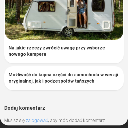
Na jakie rzeczy zwrócić uwagę przy wyborze
nowego kampera
Możliwość do kupna części do samochodu w wersji
1
oryginalnej, jak i podzespołów tańszych
Dodaj komentarz
Musisz się
zalogować
, aby móc dodać komentarz.