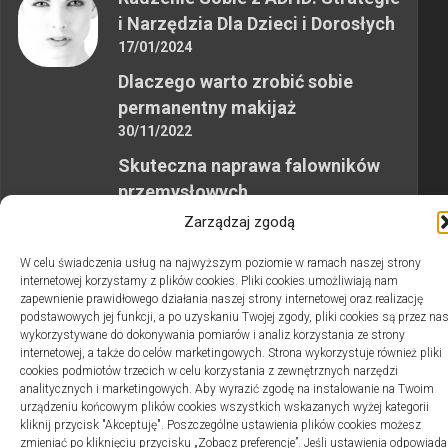
i Narzędzia Dla Dzieci i Dorosłych
17/01/2024
Dlaczego warto zrobić sobie
permanentny makijaż
30/11/2022
Skuteczna naprawa falowników
przemysłowych
12/10/2023
Zarządzaj zgodą
W celu świadczenia usług na najwyższym poziomie w ramach naszej strony
internetowej korzystamy z plików cookies. Pliki cookies umożliwiają nam
zapewnienie prawidłowego działania naszej strony internetowej oraz realizację
podstawowych jej funkcji, a po uzyskaniu Twojej zgody, pliki cookies są przez na
wykorzystywane do dokonywania pomiarów i analiz korzystania ze strony
2swiaty.pl © 2026. Wszelkie prawa zastrzeżone.
internetowej, a także do celów marketingowych. Strona wykorzystuje również pliki
cookies podmiotów trzecich w celu korzystania z zewnętrznych narzędzi
analitycznych i marketingowych. Aby wyrazić zgodę na instalowanie na Twoim
urządzeniu końcowym plików cookies wszystkich wskazanych wyżej kategorii
kliknij przycisk "Akceptuję". Poszczególne ustawienia plików cookies możesz
zmieniać po kliknięciu przycisku „Zobacz preferencje”. Jeśli ustawienia odpowiada