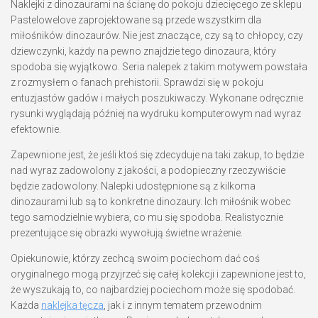
Naklejki z dinozaurami na ścianę do pokoju dziecięcego ze sklepu
Pastelowelove zaprojektowane są przede wszystkim dla
miłośników dinozaurów. Nie jest znaczące, czy są to chłopcy, czy
dziewczynki, każdy na pewno znajdzie tego dinozaura, który
spodoba się wyjątkowo. Seria nalepek z takim motywem powstała
z rozmysłem o fanach prehistorii. Sprawdzi się w pokoju
entuzjastów gadów i małych poszukiwaczy. Wykonane odręcznie
rysunki wyglądają później na wydruku komputerowym nad wyraz
efektownie.
Zapewnione jest, że jeśli ktoś się zdecyduje na taki zakup, to będzie
nad wyraz zadowolony z jakości, a podopieczny rzeczywiście
będzie zadowolony. Nalepki udostępnione są z kilkoma
dinozaurami lub są to konkretne dinozaury. Ich miłośnik wobec
tego samodzielnie wybiera, co mu się spodoba. Realistycznie
prezentujące się obrazki wywołują świetne wrażenie.
Opiekunowie, którzy zechcą swoim pociechom dać coś
oryginalnego mogą przyjrzeć się całej kolekcji i zapewnione jest to,
że wyszukają to, co najbardziej pociechom może się spodobać.
Każda
naklejka tęcza
, jak i z innym tematem przewodnim