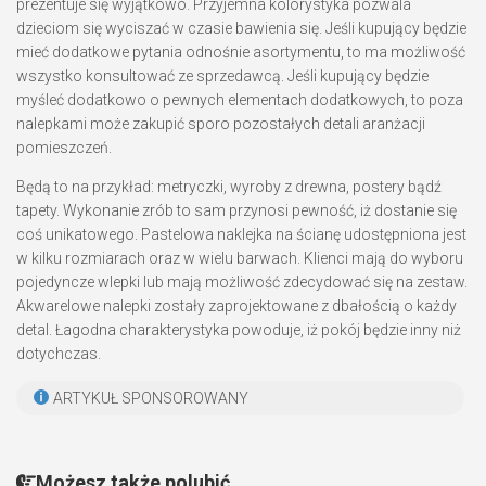
prezentuje się wyjątkowo. Przyjemna kolorystyka pozwala
dzieciom się wyciszać w czasie bawienia się. Jeśli kupujący będzie
mieć dodatkowe pytania odnośnie asortymentu, to ma możliwość
wszystko konsultować ze sprzedawcą. Jeśli kupujący będzie
myśleć dodatkowo o pewnych elementach dodatkowych, to poza
nalepkami może zakupić sporo pozostałych detali aranżacji
pomieszczeń.
Będą to na przykład: metryczki, wyroby z drewna, postery bądź
tapety. Wykonanie zrób to sam przynosi pewność, iż dostanie się
coś unikatowego. Pastelowa naklejka na ścianę udostępniona jest
w kilku rozmiarach oraz w wielu barwach. Klienci mają do wyboru
pojedyncze wlepki lub mają możliwość zdecydować się na zestaw.
Akwarelowe nalepki zostały zaprojektowane z dbałością o każdy
detal. Łagodna charakterystyka powoduje, iż pokój będzie inny niż
dotychczas.
ARTYKUŁ SPONSOROWANY
Możesz także polubić...