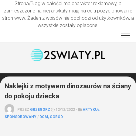
Strona/Blog w całości ma charakter reklamowy, a
zamieszczone na niej artykuły mają na celu pozycjonowanie
stron www. Żaden z wpisów nie pochodzi od użytkowników, a
wszystkie zostały opłacone.
Przejdź
do
treści
Naklejki z motywem dinozaurów na ściany
do pokoju dziecka
PRZEZ
GRZEGORZ
12/12/2022 ·
ARTYKUŁ
SPONSOROWANY
/
DOM, OGRÓD