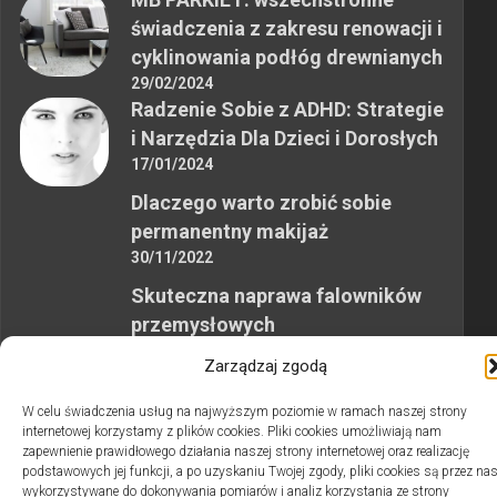
świadczenia z zakresu renowacji i
cyklinowania podłóg drewnianych
29/02/2024
Radzenie Sobie z ADHD: Strategie
i Narzędzia Dla Dzieci i Dorosłych
17/01/2024
Dlaczego warto zrobić sobie
permanentny makijaż
30/11/2022
Skuteczna naprawa falowników
przemysłowych
12/10/2023
Zarządzaj zgodą
W celu świadczenia usług na najwyższym poziomie w ramach naszej strony
internetowej korzystamy z plików cookies. Pliki cookies umożliwiają nam
zapewnienie prawidłowego działania naszej strony internetowej oraz realizację
podstawowych jej funkcji, a po uzyskaniu Twojej zgody, pliki cookies są przez na
wykorzystywane do dokonywania pomiarów i analiz korzystania ze strony
2swiaty.pl © 2026. Wszelkie prawa zastrzeżone.