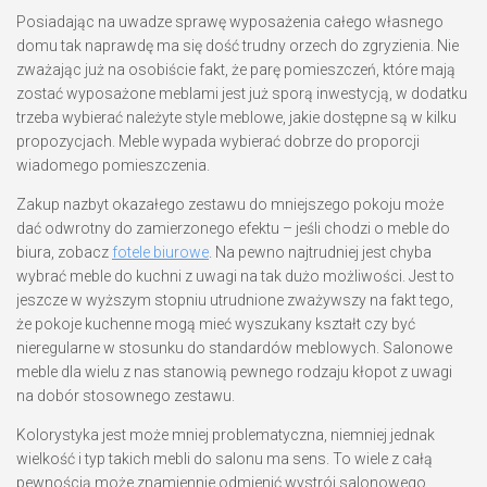
Posiadając na uwadze sprawę wyposażenia całego własnego
domu tak naprawdę ma się dość trudny orzech do zgryzienia. Nie
zważając już na osobiście fakt, że parę pomieszczeń, które mają
zostać wyposażone meblami jest już sporą inwestycją, w dodatku
trzeba wybierać należyte style meblowe, jakie dostępne są w kilku
propozycjach. Meble wypada wybierać dobrze do proporcji
wiadomego pomieszczenia.
Zakup nazbyt okazałego zestawu do mniejszego pokoju może
dać odwrotny do zamierzonego efektu – jeśli chodzi o meble do
biura, zobacz
fotele biurowe
. Na pewno najtrudniej jest chyba
wybrać meble do kuchni z uwagi na tak dużo możliwości. Jest to
jeszcze w wyższym stopniu utrudnione zważywszy na fakt tego,
że pokoje kuchenne mogą mieć wyszukany kształt czy być
nieregularne w stosunku do standardów meblowych. Salonowe
meble dla wielu z nas stanowią pewnego rodzaju kłopot z uwagi
na dobór stosownego zestawu.
Kolorystyka jest może mniej problematyczna, niemniej jednak
wielkość i typ takich mebli do salonu ma sens. To wiele z całą
pewnością może znamiennie odmienić wystrój salonowego