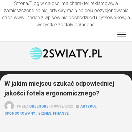
Strona/Blog w całości ma charakter reklamowy, a
zamieszczone na niej artykuły mają na celu pozycjonowanie
stron www. Żaden z wpisów nie pochodzi od użytkowników, a
wszystkie zostały opłacone.
Przejdź
do
treści
W jakim miejscu szukać odpowiedniej
jakości fotela ergonomicznego?
PRZEZ
GRZEGORZ
09/12/2022 ·
ARTYKUŁ
SPONSOROWANY
/
BIZNES, FINANSE