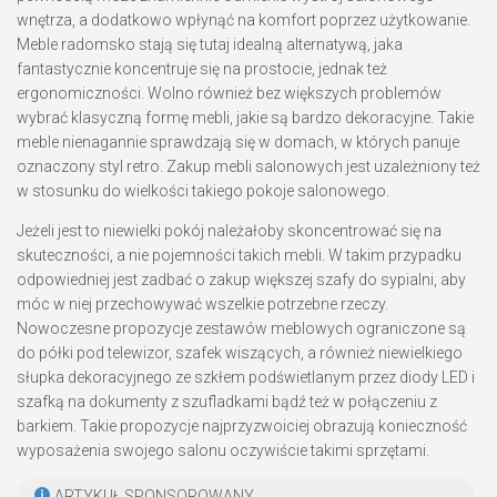
wnętrza, a dodatkowo wpłynąć na komfort poprzez użytkowanie.
Meble radomsko stają się tutaj idealną alternatywą, jaka
fantastycznie koncentruje się na prostocie, jednak też
ergonomiczności. Wolno również bez większych problemów
wybrać klasyczną formę mebli, jakie są bardzo dekoracyjne. Takie
meble nienagannie sprawdzają się w domach, w których panuje
oznaczony styl retro. Zakup mebli salonowych jest uzależniony też
w stosunku do wielkości takiego pokoje salonowego.
Jeżeli jest to niewielki pokój należałoby skoncentrować się na
skuteczności, a nie pojemności takich mebli. W takim przypadku
odpowiedniej jest zadbać o zakup większej szafy do sypialni, aby
móc w niej przechowywać wszelkie potrzebne rzeczy.
Nowoczesne propozycje zestawów meblowych ograniczone są
do półki pod telewizor, szafek wiszących, a również niewielkiego
słupka dekoracyjnego ze szkłem podświetlanym przez diody LED i
szafką na dokumenty z szufladkami bądź też w połączeniu z
barkiem. Takie propozycje najprzyzwoiciej obrazują konieczność
wyposażenia swojego salonu oczywiście takimi sprzętami.
ARTYKUŁ SPONSOROWANY