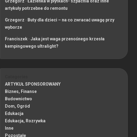
Grzegorz
-
Łazienka w płytkach- szpachla oraz inne
artykuły potrzebne do remontu
Grzegorz
-
Buty dla dzieci – na co zwracać uwagę przy
wyborze
Franciszek
-
Jaka jest waga przenośnego krzesła
kempingowego ultralight?
Categories
ARTYKUŁ SPONSOROWANY
Biznes, Finanse
Budownictwo
Dom, Ogród
Edukacja
Edukacja, Rozrywka
Inne
Pozostałe