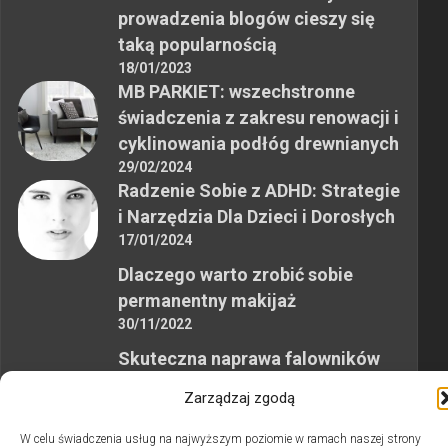
prowadzenia blogów cieszy się
taką popularnością
18/01/2023
MB PARKIET: wszechstronne
świadczenia z zakresu renowacji i
cyklinowania podłóg drewnianych
29/02/2024
Radzenie Sobie z ADHD: Strategie
i Narzędzia Dla Dzieci i Dorosłych
17/01/2024
Dlaczego warto zrobić sobie
permanentny makijaż
30/11/2022
Skuteczna naprawa falowników
przemysłowych
Zarządzaj zgodą
12/10/2023
W celu świadczenia usług na najwyższym poziomie w ramach naszej strony