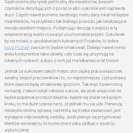
Gastronomiczny rynek jest trudny dla inwestorów, bowiem
czynników decydujących o porażce albo sukcesie jest naprawdę
dużo. Często nawet pomimo świetnego menu dany lokal nie będzie
miał klientów, na przykład z tak błahego powodu, jak lokalizacja w
nieodpowiednim miejscu. Podejmując decyzję o wejściu w tę
właśnie branżę warto rozważyć uruchomienie pizzerii. Cokolwiek
by nie mówić o upodobaniach kulinarnych Polaków, to dobra
pizza Poznań
zawsze im będzie smakować. Dlatego nawet mimo
wielu konkurentów takie obiekty cały czas się utrzymują na
lokalnych rynkach, a dużo z nich już ma kilkanaście lat historii.
Jednak za sukcesem takich miejsc stoi ciężka praca właścicieli,
świetny zespól pracowników i to, co najistotniejsze, czyli potrawy,
które zawsze będą smakowały gościom. Tak więc z pewnością
nie każdy z takich lokali odniesie sukces, ale jeżeli właściciel nie
będzie popełniał prostych błędów i będzie się starał na każdym
kroku, to ma duże szanse na to, że jednak mu się uda. Pierwszą,
niezwykle istotną sprawą, nad którą się trzeba zastanowić, jest
wynajęcie odpowiedniej siedziby. Jeżeli planuje się przyjmować
klientów we wnętrzu, to koniecznie trzeba zadbać o wystrój i
wykończenie.