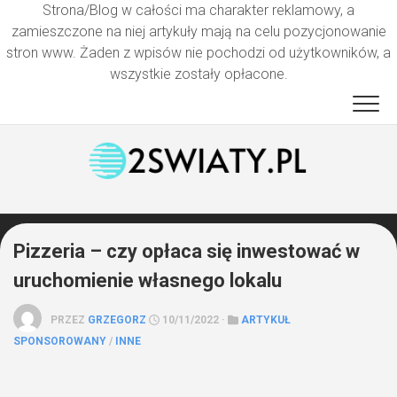
Strona/Blog w całości ma charakter reklamowy, a
zamieszczone na niej artykuły mają na celu pozycjonowanie
stron www. Żaden z wpisów nie pochodzi od użytkowników, a
wszystkie zostały opłacone.
Przejdź
do
treści
Pizzeria – czy opłaca się inwestować w
uruchomienie własnego lokalu
PRZEZ
GRZEGORZ
10/11/2022 ·
ARTYKUŁ
SPONSOROWANY
/
INNE