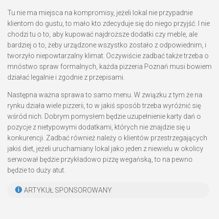
Tu nie ma miejsca na kompromisy, jeżeli lokal nie przypadnie
klientom do gustu, to mało kto zdecyduje się do niego przyjść. I nie
chodzi tu o to, aby kupować najdroższe dodatki czy meble, ale
bardziej o to, żeby urządzone wszystko zostało z odpowiednim, i
tworzyło niepowtarzalny klimat. Oczywiście zadbać także trzeba o
mnóstwo spraw formalnych, każda pizzeria Poznań musi bowiem
działać legalnie i zgodnie z przepisami.
Następna ważna sprawa to samo menu. W związku z tym że na
rynku działa wiele pizzerii, to w jakiś sposób trzeba wyróżnić się
wśród nich. Dobrym pomysłem będzie uzupełnienie karty dań o
pozycje z nietypowymi dodatkami, których nie znajdzie się u
konkurencji. Zadbać również należy o klientów przestrzegających
jakiś diet, jeżeli uruchamiany lokal jako jeden z niewielu w okolicy
serwował będzie przykładowo pizzę wegańską, to na pewno
będzie to duży atut.
ARTYKUŁ SPONSOROWANY