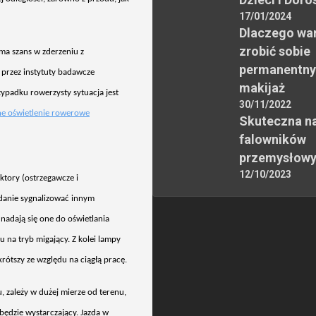
17/01/2024
Dlaczego wa
zrobić sobie
 ma szans w zderzeniu z
permanentny
przez instytuty badawcze
makijaż
ypadku rowerzysty sytuacja jest
30/11/2022
e oświetlenie rowerowe
Skuteczna n
falowników
przemysłow
12/10/2023
ktory (ostrzegawcze i
adanie sygnalizować innym
nadają się one do oświetlania
du na tryb migający. Z kolei lampy
kr
ótszy ze wzgl
ędu na ciągłą pracę.
, zależy w dużej mierze od terenu,
 b
ędzie wystarczający. Jazda w