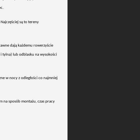
oc.
 Najczęściej są to tereny
rawne dają każdemu rowerzyście
 tylna) lub odblasku na wysokości
ne w nocy z odległości co najmniej
im na spos
ób monta
żu, czas pracy