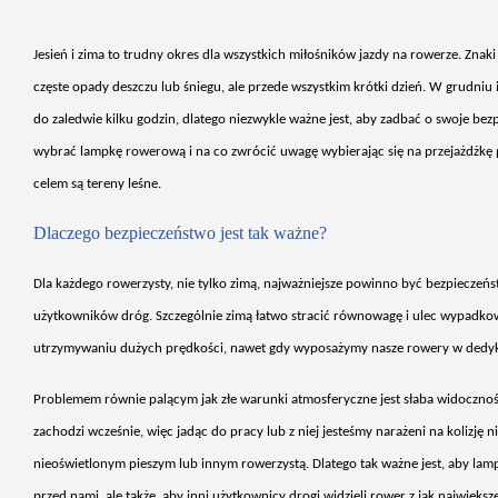
Jesie
ń i zima to trudny okres dla wszystkich miłośnik
ów jazdy na rowerze. Znaki 
cz
ęste opady deszczu lub śniegu, ale przede wszystkim kr
ótki dzie
ń. W grudniu i
do zaledwie kilku godzin, dlatego niezwykle ważne jest, aby zadbać o swoje b
wybrać lampkę rowerową i na co zwr
óci
ć uwagę wybierając się na przejażdżkę
celem są tereny leśne.
Dlaczego bezpiecze
ństwo jest tak ważne?
Dla ka
żdego rowerzysty, nie tylko zimą, najważniejsze powinno być bezpieczeńs
użytkownik
ów dróg. Szczególnie zim
ą łatwo stracić r
ównowag
ę i ulec wypadkow
utrzymywaniu dużych prędkości, nawet gdy wyposażymy nasze rowery w ded
Problemem równie pal
ącym jak złe warunki atmosferyczne jest słaba widoczno
zachodzi wcześnie, więc jadąc do pracy lub z niej jesteśmy narażeni na kolizję n
nieoświetlonym pieszym lub innym rowerzystą. Dlatego tak ważne jest, aby lam
przed nami, ale także, aby inni użytkownicy drogi widzieli rower z jak największe