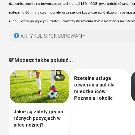
działanie, oparte na nowoczesnej technologii LED – COB, gwarantuje r
ównomie
natężeniu 60 lm na całym panelu oraz szeroki kąt widzenia. Ciekawym rozwiąz
ruchu, kt
óry po wykryciu zastoju rowerzysty zmienia tryb o
świetlenia na inten
ARTYKUŁ SPONSOROWANY
Możesz także polubić...
Rzetelna usługa
0
0
otwierania aut dla
mieszkańców
Poznania i okolic
Jakie są zalety gry na
różnych pozycjach w
piłce nożnej?