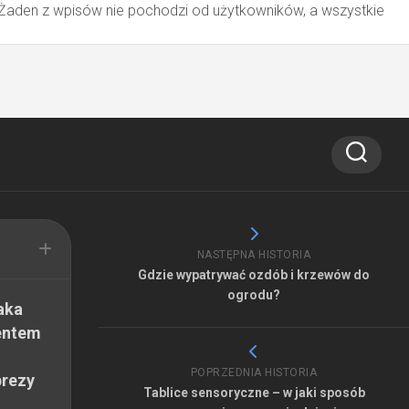
 Żaden z wpisów nie pochodzi od użytkowników, a wszystkie
NASTĘPNA HISTORIA
Gdzie wypatrywać ozdób i krzewów do
ogrodu?
aka
entem
POPRZEDNIA HISTORIA
prezy
Tablice sensoryczne – w jaki sposób