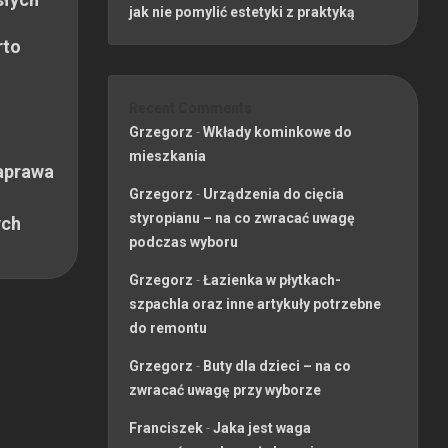
jak nie pomylić estetyki z praktyką
rto
Recent Comments
Grzegorz
-
Wkłady kominkowe do
mieszkania
aprawa
Grzegorz
-
Urządzenia do cięcia
styropianu – na co zwracać uwagę
ych
podczas wyboru
Grzegorz
-
Łazienka w płytkach-
szpachla oraz inne artykuły potrzebne
do remontu
Grzegorz
-
Buty dla dzieci – na co
zwracać uwagę przy wyborze
Franciszek
-
Jaka jest waga