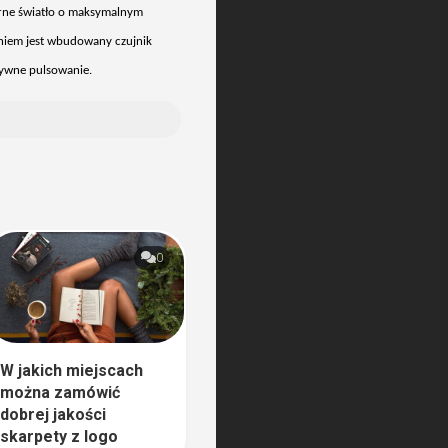
rne
światło o maksymalnym
aniem jest wbudowany czujnik
sywne pulsowanie.
0
W jakich miejscach
można zamówić
dobrej jakości
skarpety z logo