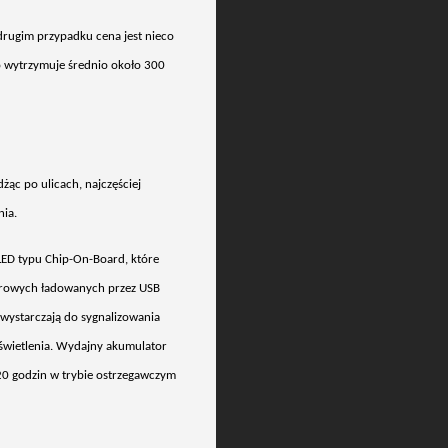
drugim przypadku cena jest nieco
wo wytrzymuje średnio około 300
żąc po ulicach, najczęściej
nia.
LED typu Chip-On-Board, kt
óre
owerowych ładowanych przez USB
 wystarczają do sygnalizowania
świetlenia. Wydajny akumulator
20 godzin w trybie ostrzegawczym