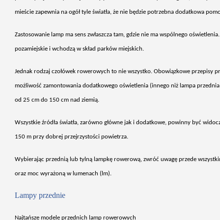
mieście zapewnia na og
ó
ł tyle światła, że nie będzie potrzebna dodatkowa pom
Zastosowanie lamp ma sens zw
łaszcza tam, gdzie nie ma wsp
ólnego o
świetlenia.
pozamiejskie i wchodzą w skład park
ów miejskich.
Jednak rodzaj czo
ł
ówek rowerowych to nie wszystko. Obowi
ązkowe przepisy p
możliwość zamontowania dodatkowego oświetlenia (innego niż lampa przednia i
od 25 cm do 150 cm nad ziemią.
Wszystkie
źr
ód
ła światła, zar
ówno g
ł
ówne jak i dodatkowe, powinny by
ć widocz
150 m przy dobrej przejrzystości powietrza.
Wybieraj
ąc przednią lub tylną lampkę rowerową, zwr
ó
ć uwagę przede wszystk
oraz moc wyrażoną w lumenach (lm).
Lampy przednie
Najta
ńsze modele przednich lamp rowerowych