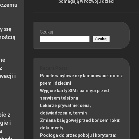
pomagają w rozwoju dzieci
 czemu
y się
Szukaj
nością
Szukaj
ne
z
Recent Posts
wacji i
Panele winylowe czy laminowane: dom z
psem i dziećmi
Wyjęcie karty SIM i pamięci przed
serwisem telefonu
Lekarze prywatnie: cena,
doświadczenie, termin
ie z
Zmiana księgowej przed końcem roku:
gie i
dokumenty
a
Podłoga do przedpokoju i korytarza:
słych