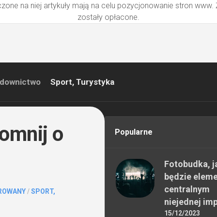
zone na niej artykuły mają na celu pozycjonowanie stron www.
zostały opłacone.
downictwo
Sport, Turystyka
omnij o
Popularne
Fotobudka, j
będzie elem
centralnym
ROWANY
/
SPORT,
niejednej im
15/12/2023