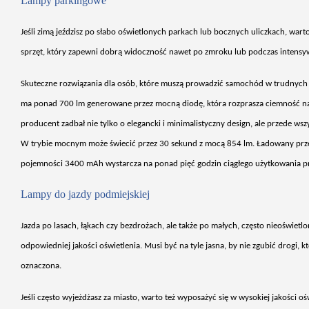
Lampy parkingowe
Je
śli zimą jeździsz po słabo oświetlonych parkach lub bocznych uliczkach, wart
sprzęt, kt
óry zapewni dobr
ą widoczność nawet po zmroku lub podczas intens
Skuteczne rozwi
ązania dla os
ób, które musz
ą prowadzić samoch
ód w trudnych 
ma ponad 700 lm generowane przez mocn
ą diodę, kt
óra rozprasza ciemno
ść n
producent zadbał nie tylko o elegancki i minimalistyczny design, ale przede w
W trybie mocnym może świecić przez 30 sekund z mocą 854 lm. Ładowany prz
pojemności 3400 mAh wystarcza na ponad pięć godzin ciągłego użytkowania pr
Lampy do jazdy podmiejskiej
Jazda po lasach,
łąkach czy bezdrożach, ale także po małych, często nieoświet
odpowiedniej jakości oświetlenia. Musi być na tyle jasna, by nie zgubić drogi, kt
oznaczona.
Je
śli często wyjeżdżasz za miasto, warto też wyposażyć się w wysokiej jakości oświ