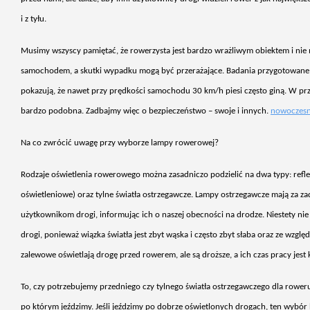
i z ty
łu.
Musimy wszyscy pami
ętać, że rowerzysta jest bardzo wrażliwym obiektem i nie
samochodem, a skutki wypadku mogą być przerażające. Badania przygotowane 
pokazują, że nawet przy prędkości samochodu 30 km/h piesi często giną. W prz
bardzo podobna. Zadbajmy więc o bezpieczeństwo – swoje i innych.
nowoczesn
Na co zwróci
ć uwagę przy wyborze lampy rowerowej?
Rodzaje o
świetlenia rowerowego można zasadniczo podzielić na dwa typy: refle
oświetleniowe) oraz tylne światła ostrzegawcze. Lampy ostrzegawcze mają za z
użytkownikom drogi, informując ich o naszej obecności na drodze. Niestety nie 
drogi, ponieważ wiązka światła jest zbyt wąska i często zbyt słaba oraz ze wzglę
zalewowe oświetlają drogę przed rowerem, ale są droższe, a ich czas pracy jest 
To, czy potrzebujemy przedniego czy tylnego
światła ostrzegawczego dla roweru
po kt
órym je
ździmy. Jeśli jeździmy po dobrze oświetlonych drogach, ten wyb
ór