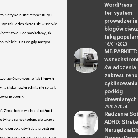
WordPress –
ten system
to nie tylko niskie temperatury i
prowadzenia
 styczniu dzień skraca się właściwie
blogów ciesz
ezpieczeństwo. Podpowiadamy jak
taką popular
 po mieście, a na co gdy naszym
18/01/2023
MB PARKIET:
wszechstron
świadczenia 
zakresu reno
two, zar
ówno w
łasne, jak i innych
cyklinowania
i, a śliska nawierzchnia nie sprzyja
podłóg
ykowane opony.
drewnianych
29/02/2024
ść. Zimą słońce wschodzi p
ó
źno i
Radzenie Sob
ie tylko z samochodem, ale także z
ADHD: Strate
pa rowerowa oświetlała przestrzeń
Narzędzia Dl
Dzieci i Doro
j odległości, zar
ówno z przodu, jak