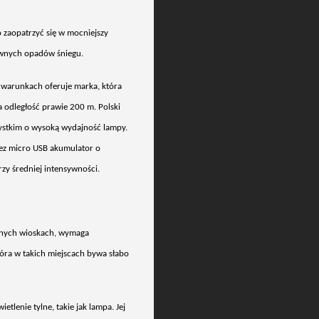
o zaopatrzyć się w mocniejszy
ywnych opad
ów
śniegu.
warunkach oferuje marka, która
a odległość prawie 200 m. Polski
szystkim o wysoką wydajność lampy.
ez micro USB akumulator o
zy średniej intensywności.
lonych wioskach, wymaga
óra w takich miejscach bywa s
łabo
etlenie tylne, takie jak lampa. Jej