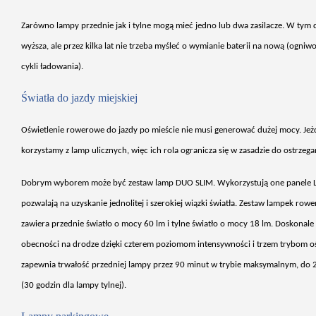
Zarówno lampy przednie jak i tylne mog
ą mieć jedno lub dwa zasilacze. W tym 
wyższa, ale przez kilka lat nie trzeba myśleć o wymianie baterii na nową (ogni
cykli ładowania).
Światła do jazdy miejskiej
O
świetlenie rowerowe do jazdy po mieście nie musi generować dużej mocy. Jeżd
korzystamy z lamp ulicznych, więc ich rola ogranicza się w zasadzie do ostrzega
Dobrym wyborem mo
że być zestaw lamp DUO SLIM. Wykorzystują one panele 
pozwalaj
ą na uzyskanie jednolitej i szerokiej wiązki światła. Zestaw lampek r
zawiera przednie światło o mocy 60 lm i tylne światło o mocy 18 lm. Doskonale
obecności na drodze dzięki czterem poziomom intensywności i trzem trybom o
zapewnia trwałość przedniej lampy przez 90 minut w trybie maksymalnym, do 
(30 godzin dla lampy tylnej).