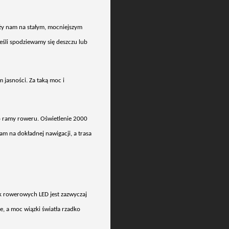
eży nam na stałym, mocniejszym
eśli spodziewamy się deszczu lub
jasności. Za taką moc i
o ramy roweru. Oświetlenie 2000
am na dokładnej nawigacji, a trasa
ek rowerowych LED jest zazwyczaj
ie, a moc wiązki światła rzadko