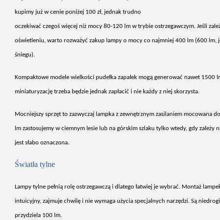
kupimy już w cenie poniżej 100 zł, jednak trudno
oczekiwać czegoś więcej niż mocy 80-120 lm w trybie ostrzegawczym. Jeśli zal
oświetleniu, warto rozważyć zakup lampy o mocy co najmniej 400 lm (600 lm, j
śniegu).
Kompaktowe modele wielko
ści pudełka zapałek mogą generować nawet 1500 lm 
miniaturyzację trzeba będzie jednak zapłacić i nie każdy z niej skorzysta.
Mocniejszy sprz
ęt to zazwyczaj lampka z zewnętrznym zasilaniem mocowana d
lm zastosujemy w ciemnym lesie lub na g
órskim szlaku tylko wtedy, gdy zale
ży n
jest słabo oznaczona.
Światła tylne
Lampy tylne pe
łnią rolę ostrzegawczą i dlatego łatwiej je wybrać. Montaż lamp
intuicyjny, zajmuje chwilę i nie wymaga użycia specjalnych narzędzi. Są niedrog
przydziela 100 lm.