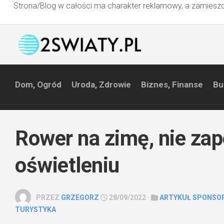
Strona/Blog w całości ma charakter reklamowy, a zamieszc
Przejdź
do
treści
Dom, Ogród
Uroda, Zdrowie
Biznes, Finanse
Bu
Rower na zimę, nie zap
oświetleniu
PRZEZ
GRZEGORZ
28/09/2022 ·
ARTYKUŁ SPONSO
TURYSTYKA